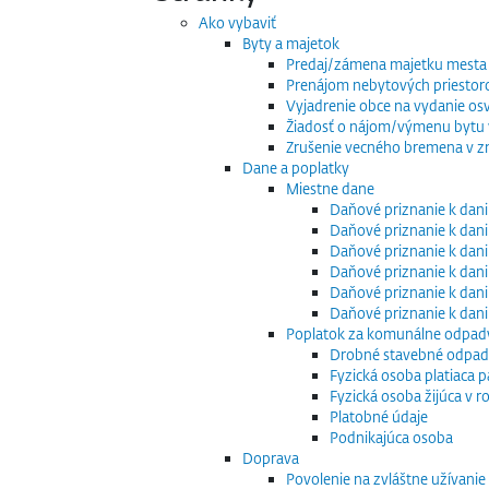
Ako vybaviť
Byty a majetok
Predaj/zámena majetku mesta
Prenájom nebytových priestor
Vyjadrenie obce na vydanie os
Žiadosť o nájom/výmenu bytu v
Zrušenie vecného bremena v zm
Dane a poplatky
Miestne dane
Daňové priznanie k dani
Daňové priznanie k dani
Daňové priznanie k dani
Daňové priznanie k dani
Daňové priznanie k dani
Daňové priznanie k dan
Poplatok za komunálne odpad
Drobné stavebné odpa
Fyzická osoba platiaca 
Fyzická osoba žijúca v
Platobné údaje
Podnikajúca osoba
Doprava
Povolenie na zvláštne užívani