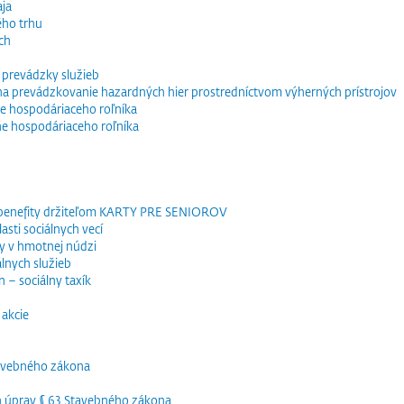
ja
ého trhu
ch
 prevádzky služieb
e na prevádzkovanie hazardných hier prostredníctvom výherných prístrojov
e hospodáriaceho roľníka
ne hospodáriaceho roľníka
 benefity držiteľom KARTY PRE SENIOROV
sti sociálnych vecí
y v hmotnej núdzi
lnych služieb
 – sociálny taxík
akcie
tavebného zákona
h úprav § 63 Stavebného zákona