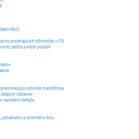
26
kladni MsÚ
občanov poberajúcich dôchodok z ČR
ností, petícií a iných podaní
bradov
akcie
o priezviska po rozvode manželstva
 údajoch občanov
o narodení dieťaťa
, sobášneho a úmrtného listu