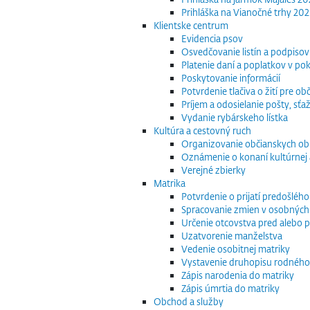
Prihláška na Vianočné trhy 20
Klientske centrum
Evidencia psov
Osvedčovanie listín a podpisov
Platenie daní a poplatkov v po
Poskytovanie informácií
Potvrdenie tlačiva o žití pre 
Príjem a odosielanie pošty, sťaž
Vydanie rybárskeho lístka
Kultúra a cestovný ruch
Organizovanie občianskych o
Oznámenie o konaní kultúrnej 
Verejné zbierky
Matrika
Potvrdenie o prijatí predošléh
Spracovanie zmien v osobných
Určenie otcovstva pred alebo p
Uzatvorenie manželstva
Vedenie osobitnej matriky
Vystavenie druhopisu rodného
Zápis narodenia do matriky
Zápis úmrtia do matriky
Obchod a služby