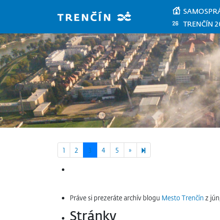
Prejsť na hlavný obsah
SAMOSPR
TRENČÍN 2
Next page
9
1
2
3
4
5
»
Hľadať:
Práve si prezeráte archív blogu
Mesto Trenčín
z jún
Stránky