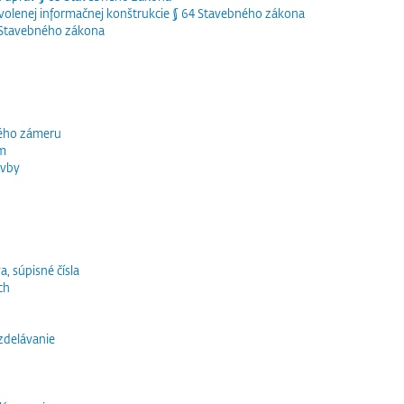
olenej informačnej konštrukcie § 64 Stavebného zákona
5 Stavebného zákona
ného zámeru
ím
avby
a, súpisné čísla
ch
vzdelávanie