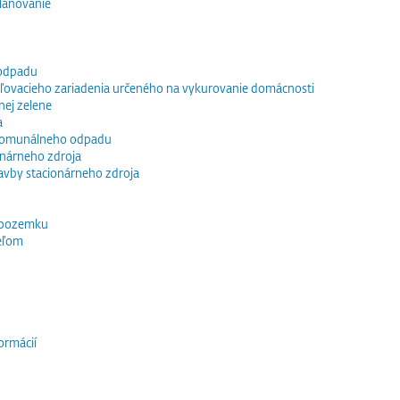
lánovanie
 odpadu
vacieho zariadenia určeného na vykurovanie domácnosti
nej zelene
a
 komunálneho odpadu
ionárneho zdroja
tavby stacionárneho zdroja
 pozemku
eľom
ormácií