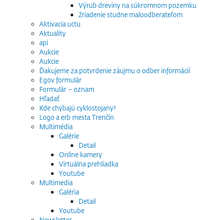
Výrub dreviny na súkromnom pozemku
Zriadenie studne maloodberateľom
Aktivacia uctu
Aktuality
api
Aukcie
Aukcie
Ďakujeme za potvrdenie záujmu o odber informácií
Egov formulár
Formulár – oznam
Hľadať
Kde chýbajú cyklostojany?
Logo a erb mesta Trenčín
Multimédia
Galérie
Detail
Online kamery
Virtuálna prehliadka
Youtube
Multimedia
Galéria
Detail
Youtube
Newsletter