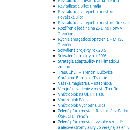
Revitalizácia priestoru átria Trenčín
Revitalizácia Ulice 1. mája
Revitalizácia verejného priestoru
Považská ulica
Revitalizácia verejného priestoru Rozkvet
Rozšírenie jedálne na ZŠ Dlhé Hony v
Trenčíne
Rýchle energetické opatrenia – MHSL
Trenčín
Schválené projekty rok 2015
Schválené projekty rok 2016
Stratégia adaptability na klimatickú
zmenu
TreBuChET – Trenčín, Bučovice,
Chránime Európske Tradície
Vážska magistrála – Istebnícka
Verejné osvetlenie v meste Trenčín
Vnútroblok na Ul. J. Halašu
Vnútroblok Pádivec
Vnútroblok Východná ulica
Zelené pľúca mesta – Revitalizácia Parku
ÚSPECH, Trenčín
Zelené pľúca mesta – vysoko vzrastlé
a alejové stromy a kry vo verejnej zeleni v