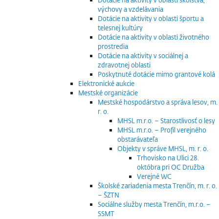
výchovy a vzdelávania
Dotácie na aktivity v oblasti športu a
telesnej kultúry
Dotácie na aktivity v oblasti životného
prostredia
Dotácie na aktivity v sociálnej a
zdravotnej oblasti
Poskytnuté dotácie mimo grantové kolá
Elektronické aukcie
Mestské organizácie
Mestské hospodárstvo a správa lesov, m.
r. o.
MHSL m.r.o. – Starostlivosť o lesy
MHSL m.r.o. – Profil verejného
obstarávateľa
Objekty v správe MHSL, m. r. o.
Trhovisko na Ulici 28.
októbra pri OC Družba
Verejné WC
Školské zariadenia mesta Trenčín, m. r. o.
– ŠZTN
Sociálne služby mesta Trenčín, m.r.o. –
SSMT