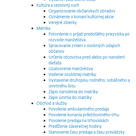
Kultúra a cestovný ruch
Organizovanie občianskych obradov
Oznámenie o konaní kultúrnej akcie
Verejné zbierky
Matrika
Potvrdenie o prijatí predošlého priezviska po
rozvode manželstva
Spracovanie zmien v osobných údajoch
občanov
Určenie otcovstva pred alebo po narodení
dieťaťa
Uzatvorenie manželstva
Vedenie osobitnej matriky
Vystavenie druhopisu rodného, sobášneho a
úmrtného listu
Zápis narodenia do matriky
Zápis úmrtia do matriky
Obchod a služby
Povolenie ambulantného predaja
Povolenie konania príležitostného trhu
Povolenie predaja na trhoviskách
Predĺženie záverečnej hodiny
Stanovenie času predaja a času prevádzky