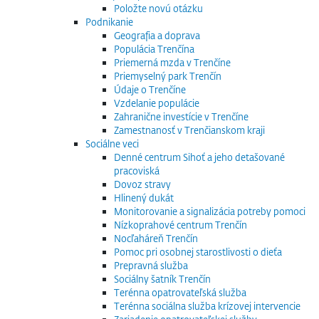
Položte novú otázku
Podnikanie
Geografia a doprava
Populácia Trenčína
Priemerná mzda v Trenčíne
Priemyselný park Trenčín
Údaje o Trenčíne
Vzdelanie populácie
Zahranične investície v Trenčíne
Zamestnanosť v Trenčianskom kraji
Sociálne veci
Denné centrum Sihoť a jeho detašované
pracoviská
Dovoz stravy
Hlinený dukát
Monitorovanie a signalizácia potreby pomoci
Nízkoprahové centrum Trenčín
Nocľaháreň Trenčín
Pomoc pri osobnej starostlivosti o dieťa
Prepravná služba
Sociálny šatník Trenčín
Terénna opatrovateľská služba
Terénna sociálna služba krízovej intervencie