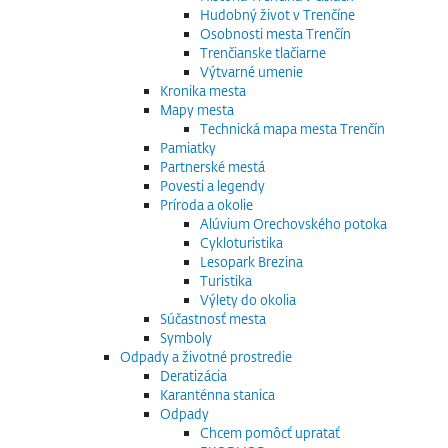
Hudobný život v Trenčíne
Osobnosti mesta Trenčín
Trenčianske tlačiarne
Výtvarné umenie
Kronika mesta
Mapy mesta
Technická mapa mesta Trenčín
Pamiatky
Partnerské mestá
Povesti a legendy
Príroda a okolie
Alúvium Orechovského potoka
Cykloturistika
Lesopark Brezina
Turistika
Výlety do okolia
Súčastnosť mesta
Symboly
Odpady a životné prostredie
Deratizácia
Karanténna stanica
Odpady
Chcem pomôcť upratať