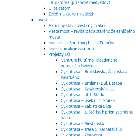
28. októbra (pri soche medveďov)
Ulice deťom
Zeleň, na ktorej mi záleží
Investície
Aktuálny stav investičných akcií
Fiesta most – revitalizácia starého železničného
mosta
Investície v Športovej hale v Trenčíne
Investičné akcie zásobník
Projekty EÚ
Centrum kultúrno-kreatívneho
potenciálu Hviezda
Cyklotrasa – Bratislavská, Žabinská a
Palackého
Cyklotrasa – Brnianska ul. 1. etapa
Cyklotrasa – Kasárenská ulica
Cyklotrasa – ul. Ľ. Stárka
Cyklotrasa – úsek ul. Ľ. Stárka
Cyklotrasa – Zablatská ulica
Cyklotrasa – Ľ. Stárka, k priemyselnému
parku
Cyklotrasa – Piešťanská
Cyklotrasa – trasa C, Karpatská ul.
Cyklotrasa – Zlatovská