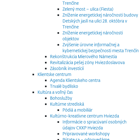
Trenčíne
Zelený most – ulica (Fiesta)
Zníženie energetickej náročnosti budovy
Detských jaslí na ulici 28. októbra v
Trenčíne
Zníženie energetickej náročnosti
objektov
Zvýšenie úrovne informačnej a
kybernetickej bezpečnosti mesta Trenčín
Rekonštrukcia Mierového Námestia
Revitalizácia pešej zóny Hviezdoslavova
Zásobník investícií
Klientske centrum
Agenda Klientskeho centra
Trvalé bydlisko
Kultúra a voľný čas
Bohoslužby
Kultúrne strediská
Pódiá a mobiliár
Kultúrno-kreatívne centrum Hviezda
Informácie o spracúvaní osobných
údajov CKKP Hviezda
Pripravované workshopy
Pýtate sa – odpovedáme