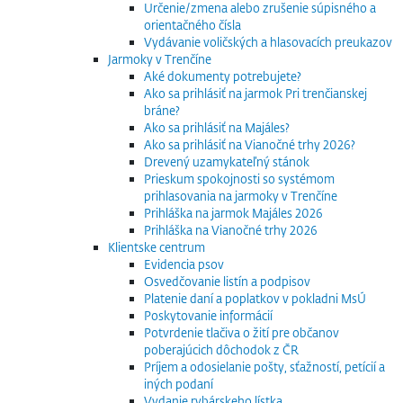
Určenie/zmena alebo zrušenie súpisného a
orientačného čísla
Vydávanie voličských a hlasovacích preukazov
Jarmoky v Trenčíne
Aké dokumenty potrebujete?
Ako sa prihlásiť na jarmok Pri trenčianskej
bráne?
Ako sa prihlásiť na Majáles?
Ako sa prihlásiť na Vianočné trhy 2026?
Drevený uzamykateľný stánok
Prieskum spokojnosti so systémom
prihlasovania na jarmoky v Trenčíne
Prihláška na jarmok Majáles 2026
Prihláška na Vianočné trhy 2026
Klientske centrum
Evidencia psov
Osvedčovanie listín a podpisov
Platenie daní a poplatkov v pokladni MsÚ
Poskytovanie informácií
Potvrdenie tlačiva o žití pre občanov
poberajúcich dôchodok z ČR
Príjem a odosielanie pošty, sťažností, petícií a
iných podaní
Vydanie rybárskeho lístka