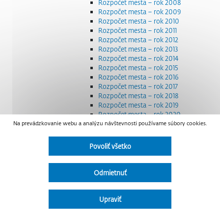
Rozpočet mesta – rok 2008
Rozpočet mesta – rok 2009
Rozpočet mesta – rok 2010
Rozpočet mesta – rok 2011
Rozpočet mesta – rok 2012
Rozpočet mesta – rok 2013
Rozpočet mesta – rok 2014
Rozpočet mesta – rok 2015
Rozpočet mesta – rok 2016
Rozpočet mesta – rok 2017
Rozpočet mesta – rok 2018
Rozpočet mesta – rok 2019
Rozpočet mesta – rok 2020
Na prevádzkovanie webu a analýzu návštevnosti používame súbory cookies.
Rozpočet mesta – rok 2021
Rozpočet mesta – rok 2022
Rozpočet mesta – rok 2023
Povoliť všetko
Rozpočet mesta – rok 2024
Rozpočet mesta – rok 2025
Rozpočet mesta – rok 2026
Odmietnuť
Smernice a dokumenty
Strategické dokumenty
Transparentnosť a výdavky na štátnu reklamu
Upraviť
Úradná tabuľa
Všeobecne záväzné nariadenia – VZN