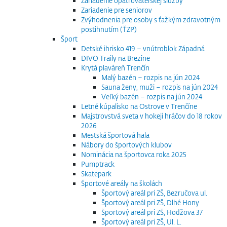
Zariadenie opatrovateľskej služby
Zariadenie pre seniorov
Zvýhodnenia pre osoby s ťažkým zdravotným
postihnutím (ŤZP)
Šport
Detské ihrisko 419 – vnútroblok Západná
DIVO Traily na Brezine
Krytá plaváreň Trenčín
Malý bazén – rozpis na jún 2024
Sauna ženy, muži – rozpis na jún 2024
Veľký bazén – rozpis na jún 2024
Letné kúpalisko na Ostrove v Trenčíne
Majstrovstvá sveta v hokeji hráčov do 18 rokov
2026
Mestská športová hala
Nábory do športových klubov
Nominácia na športovca roka 2025
Pumptrack
Skatepark
Športové areály na školách
Športový areál pri ZŠ, Bezručova ul.
Športový areál pri ZŠ, Dlhé Hony
Športový areál pri ZŠ, Hodžova 37
Športový areál pri ZŠ, Ul. L.