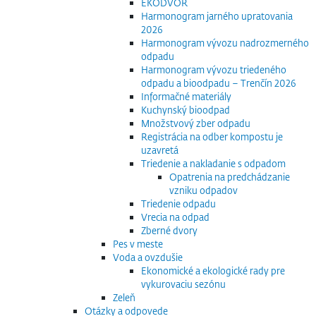
EKODVOR
Harmonogram jarného upratovania
2026
Harmonogram vývozu nadrozmerného
odpadu
Harmonogram vývozu triedeného
odpadu a bioodpadu – Trenčín 2026
Informačné materiály
Kuchynský bioodpad
Množstvový zber odpadu
Registrácia na odber kompostu je
uzavretá
Triedenie a nakladanie s odpadom
Opatrenia na predchádzanie
vzniku odpadov
Triedenie odpadu
Vrecia na odpad
Zberné dvory
Pes v meste
Voda a ovzdušie
Ekonomické a ekologické rady pre
vykurovaciu sezónu
Zeleň
Otázky a odpovede