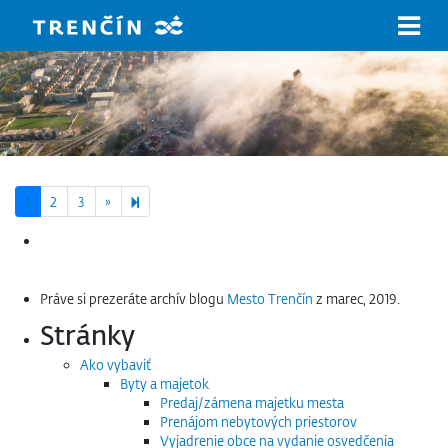
Prejsť na hlavný obsah
Next page
7
1
2
3
»
Hľadať:
Práve si prezeráte archív blogu
Mesto Trenčín
z marec, 2019.
Stránky
Ako vybaviť
Byty a majetok
Predaj/zámena majetku mesta
Prenájom nebytových priestorov
Vyjadrenie obce na vydanie osvedčenia