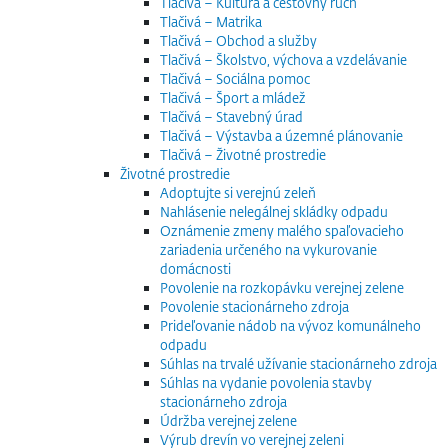
Tlačivá – Kultúra a cestovný ruch
Tlačivá – Matrika
Tlačivá – Obchod a služby
Tlačivá – Školstvo, výchova a vzdelávanie
Tlačivá – Sociálna pomoc
Tlačivá – Šport a mládež
Tlačivá – Stavebný úrad
Tlačivá – Výstavba a územné plánovanie
Tlačivá – Životné prostredie
Životné prostredie
Adoptujte si verejnú zeleň
Nahlásenie nelegálnej skládky odpadu
Oznámenie zmeny malého spaľovacieho
zariadenia určeného na vykurovanie
domácnosti
Povolenie na rozkopávku verejnej zelene
Povolenie stacionárneho zdroja
Prideľovanie nádob na vývoz komunálneho
odpadu
Súhlas na trvalé užívanie stacionárneho zdroja
Súhlas na vydanie povolenia stavby
stacionárneho zdroja
Údržba verejnej zelene
Výrub drevín vo verejnej zeleni