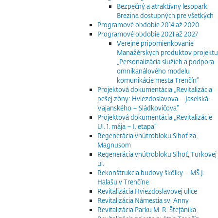
Bezpečný a atraktívny lesopark
Brezina dostupných pre všetkých
Programové obdobie 2014 až 2020
Programové obdobie 2021 až 2027
Verejné pripomienkovanie
Manažérskych produktov projektu
„Personalizácia služieb a podpora
omnikanálového modelu
komunikácie mesta Trenčín“
Projektová dokumentácia „Revitalizácia
pešej zóny: Hviezdoslavova – Jaselská –
Vajanského – Sládkovičova“
Projektová dokumentácia „Revitalizácie
Ul. 1. mája – I. etapa“
Regenerácia vnútrobloku Sihoť za
Magnusom
Regenerácia vnútrobloku Sihoť, Turkovej
ul.
Rekonštrukcia budovy škôlky – MŠ J.
Halašu v Trenčíne
Revitalizácia Hviezdoslavovej ulice
Revitalizácia Námestia sv. Anny
Revitalizácia Parku M. R. Štefánika