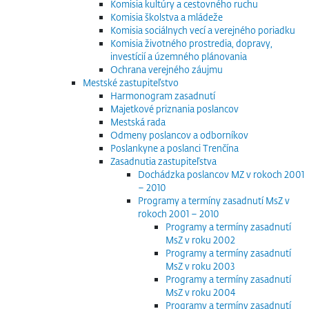
Komisia kultúry a cestovného ruchu
Komisia školstva a mládeže
Komisia sociálnych vecí a verejného poriadku
Komisia životného prostredia, dopravy,
investícií a územného plánovania
Ochrana verejného záujmu
Mestské zastupiteľstvo
Harmonogram zasadnutí
Majetkové priznania poslancov
Mestská rada
Odmeny poslancov a odborníkov
Poslankyne a poslanci Trenčína
Zasadnutia zastupiteľstva
Dochádzka poslancov MZ v rokoch 2001
– 2010
Programy a termíny zasadnutí MsZ v
rokoch 2001 – 2010
Programy a termíny zasadnutí
MsZ v roku 2002
Programy a termíny zasadnutí
MsZ v roku 2003
Programy a termíny zasadnutí
MsZ v roku 2004
Programy a termíny zasadnutí