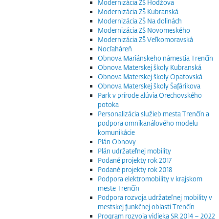
Modernizácia ZŠ Hodžova
Modernizácia ZŠ Kubranská
Modernizácia ZŠ Na dolinách
Modernizácia ZŠ Novomeského
Modernizácia ZŠ Veľkomoravská
Nocľaháreň
Obnova Mariánskeho námestia Trenčín
Obnova Materskej školy Kubranská
Obnova Materskej školy Opatovská
Obnova Materskej školy Šafárikova
Park v prírode alúvia Orechovského
potoka
Personalizácia služieb mesta Trenčín a
podpora omnikanálového modelu
komunikácie
Plán Obnovy
Plán udržateľnej mobility
Podané projekty rok 2017
Podané projekty rok 2018
Podpora elektromobility v krajskom
meste Trenčín
Podpora rozvoja udržateľnej mobility v
mestskej funkčnej oblasti Trenčín
Program rozvoja vidieka SR 2014 – 2022