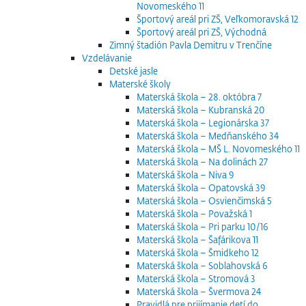
Novomeského 11
Športový areál pri ZŠ, Veľkomoravská 12
Športový areál pri ZŠ, Východná
Zimný štadión Pavla Demitru v Trenčíne
Vzdelávanie
Detské jasle
Materské školy
Materská škola – 28. októbra 7
Materská škola – Kubranská 20
Materská škola – Legionárska 37
Materská škola – Medňanského 34
Materská škola – MŠ L. Novomeského 11
Materská škola – Na dolinách 27
Materská škola – Niva 9
Materská škola – Opatovská 39
Materská škola – Osvienčimská 5
Materská škola – Považská 1
Materská škola – Pri parku 10/16
Materská škola – Šafárikova 11
Materská škola – Šmidkeho 12
Materská škola – Soblahovská 6
Materská škola – Stromová 3
Materská škola – Švermova 24
Pravidlá pre prijímanie detí do