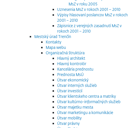
MsZ v roku 2005
Uznesenia MsZ v rokoch 2001 – 2010
Výpisy hlasovaní poslancov MsZ v rokoch
2001 – 2010
Zápisnice z verejných zasadnutí MsZ v
rokoch 2001 – 2010
Mestský úrad Trenčín
Kontakty
Mapa webu
Organizačná štruktúra
Hlavný architekt
Hlavný kontrolór
Kancelária prednostu
Prednosta MsÚ
Útvar ekonomický
Útvar interných služieb
Útvar investícií
Útvar klientskeho centra a matriky
Útvar kultúrno-informačných služieb
Útvar majetku mesta
Útvar marketingu a komunikácie
Útvar mobility
Útvar právny