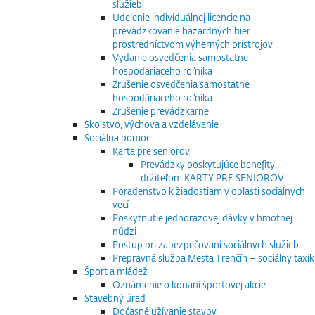
služieb
Udelenie individuálnej licencie na
prevádzkovanie hazardných hier
prostredníctvom výherných prístrojov
Vydanie osvedčenia samostatne
hospodáriaceho roľníka
Zrušenie osvedčenia samostatne
hospodáriaceho roľníka
Zrušenie prevádzkarne
Školstvo, výchova a vzdelávanie
Sociálna pomoc
Karta pre seniorov
Prevádzky poskytujúce benefity
držiteľom KARTY PRE SENIOROV
Poradenstvo k žiadostiam v oblasti sociálnych
vecí
Poskytnutie jednorazovej dávky v hmotnej
núdzi
Postup pri zabezpečovaní sociálnych služieb
Prepravná služba Mesta Trenčín – sociálny taxík
Šport a mládež
Oznámenie o konaní športovej akcie
Stavebný úrad
Dočasné užívanie stavby