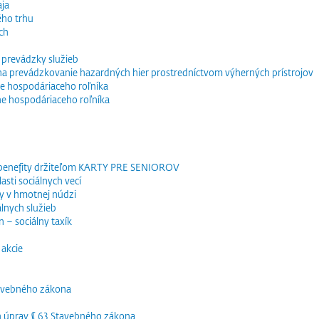
ja
ého trhu
ch
 prevádzky služieb
e na prevádzkovanie hazardných hier prostredníctvom výherných prístrojov
e hospodáriaceho roľníka
ne hospodáriaceho roľníka
 benefity držiteľom KARTY PRE SENIOROV
sti sociálnych vecí
y v hmotnej núdzi
lnych služieb
 – sociálny taxík
akcie
tavebného zákona
h úprav § 63 Stavebného zákona