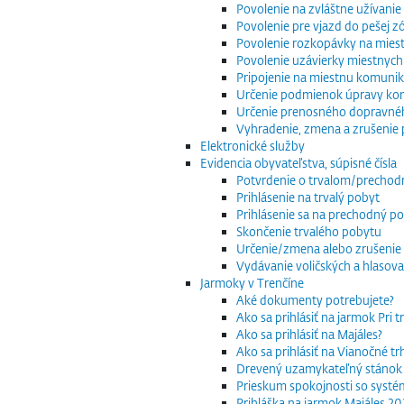
Povolenie na zvláštne užívani
Povolenie pre vjazd do pešej z
Povolenie rozkopávky na mies
Povolenie uzávierky miestnych
Pripojenie na miestnu komuniká
Určenie podmienok úpravy komu
Určenie prenosného dopravnéh
Vyhradenie, zmena a zrušenie 
Elektronické služby
Evidencia obyvateľstva, súpisné čísla
Potvrdenie o trvalom/precho
Prihlásenie na trvalý pobyt
Prihlásenie sa na prechodný p
Skončenie trvalého pobytu
Určenie/zmena alebo zrušenie 
Vydávanie voličských a hlasov
Jarmoky v Trenčíne
Aké dokumenty potrebujete?
Ako sa prihlásiť na jarmok Pri 
Ako sa prihlásiť na Majáles?
Ako sa prihlásiť na Vianočné t
Drevený uzamykateľný stánok
Prieskum spokojnosti so systé
Prihláška na jarmok Majáles 2