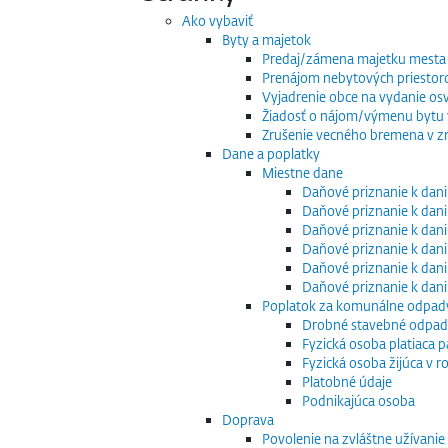
Ako vybaviť
Byty a majetok
Predaj/zámena majetku mesta
Prenájom nebytových priestor
Vyjadrenie obce na vydanie os
Žiadosť o nájom/výmenu bytu v
Zrušenie vecného bremena v zm
Dane a poplatky
Miestne dane
Daňové priznanie k dani
Daňové priznanie k dani
Daňové priznanie k dani
Daňové priznanie k dani
Daňové priznanie k dani
Daňové priznanie k dan
Poplatok za komunálne odpad
Drobné stavebné odpa
Fyzická osoba platiaca 
Fyzická osoba žijúca v
Platobné údaje
Podnikajúca osoba
Doprava
Povolenie na zvláštne užívani