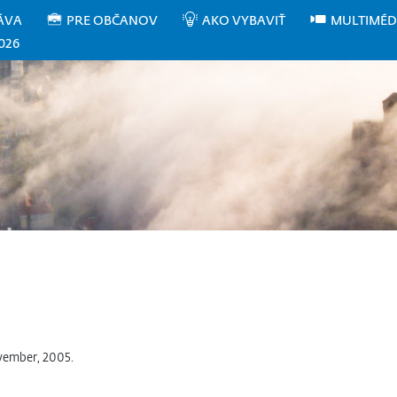
ÁVA
PRE OBČANOV
AKO VYBAVIŤ
MULTIMÉD
026
vember, 2005.