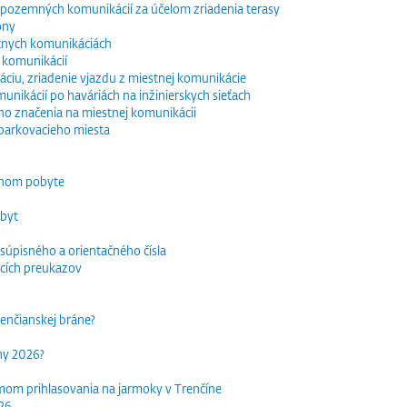
e pozemných komunikácií za účelom zriadenia terasy
óny
tnych komunikáciách
 komunikácií
ciu, zriadenie vjazdu z miestnej komunikácie
nikácií po haváriách na inžinierskych sieťach
o značenia na miestnej komunikácii
parkovacieho miesta
dnom pobyte
obyt
súpisného a orientačného čísla
acích preukazov
trenčianskej bráne?
rhy 2026?
mom prihlasovania na jarmoky v Trenčíne
026