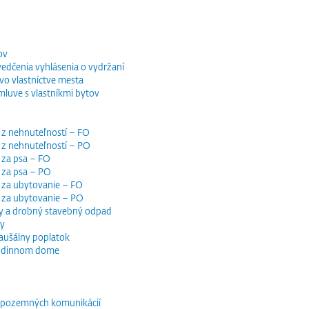
ov
vedčenia vyhlásenia o vydržaní
o vlastníctve mesta
luve s vlastníkmi bytov
 z nehnuteľností – FO
 z nehnuteľností – PO
 za psa – FO
 za psa – PO
 za ubytovanie – FO
i za ubytovanie – PO
y a drobný stavebný odpad
dy
paušálny poplatok
 rodinnom dome
e pozemných komunikácií