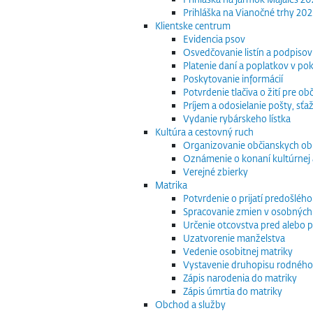
Prihláška na Vianočné trhy 20
Klientske centrum
Evidencia psov
Osvedčovanie listín a podpisov
Platenie daní a poplatkov v po
Poskytovanie informácií
Potvrdenie tlačiva o žití pre 
Príjem a odosielanie pošty, sťaž
Vydanie rybárskeho lístka
Kultúra a cestovný ruch
Organizovanie občianskych o
Oznámenie o konaní kultúrnej 
Verejné zbierky
Matrika
Potvrdenie o prijatí predošléh
Spracovanie zmien v osobných
Určenie otcovstva pred alebo p
Uzatvorenie manželstva
Vedenie osobitnej matriky
Vystavenie druhopisu rodného
Zápis narodenia do matriky
Zápis úmrtia do matriky
Obchod a služby