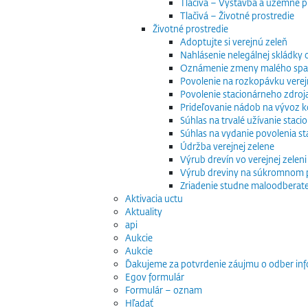
Tlačivá – Výstavba a územné p
Tlačivá – Životné prostredie
Životné prostredie
Adoptujte si verejnú zeleň
Nahlásenie nelegálnej skládky
Oznámenie zmeny malého spaľo
Povolenie na rozkopávku verej
Povolenie stacionárneho zdroj
Prideľovanie nádob na vývoz
Súhlas na trvalé užívanie stac
Súhlas na vydanie povolenia s
Údržba verejnej zelene
Výrub drevín vo verejnej zeleni
Výrub dreviny na súkromnom
Zriadenie studne maloodberat
Aktivacia uctu
Aktuality
api
Aukcie
Aukcie
Ďakujeme za potvrdenie záujmu o odber inf
Egov formulár
Formulár – oznam
Hľadať