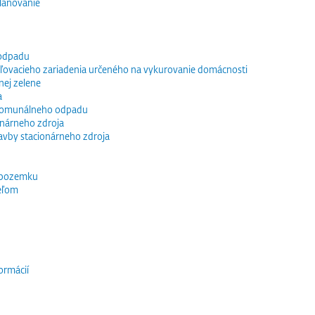
lánovanie
 odpadu
vacieho zariadenia určeného na vykurovanie domácnosti
nej zelene
a
 komunálneho odpadu
ionárneho zdroja
tavby stacionárneho zdroja
 pozemku
eľom
ormácií