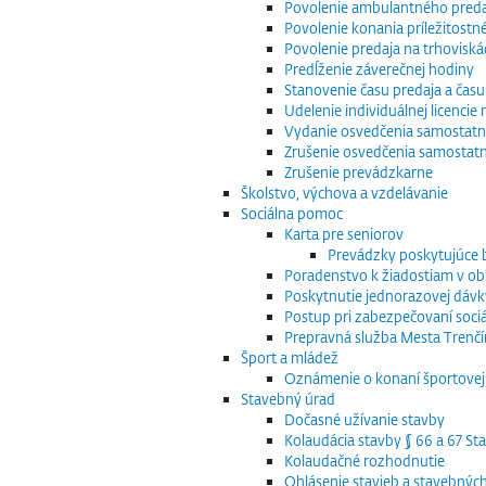
Povolenie ambulantného preda
Povolenie konania príležitostn
Povolenie predaja na trhoviská
Predĺženie záverečnej hodiny
Stanovenie času predaja a času
Udelenie individuálnej licenci
Vydanie osvedčenia samostatn
Zrušenie osvedčenia samostat
Zrušenie prevádzkarne
Školstvo, výchova a vzdelávanie
Sociálna pomoc
Karta pre seniorov
Prevádzky poskytujúce
Poradenstvo k žiadostiam v obla
Poskytnutie jednorazovej dávk
Postup pri zabezpečovaní sociá
Prepravná služba Mesta Trenčín
Šport a mládež
Oznámenie o konaní športovej 
Stavebný úrad
Dočasné užívanie stavby
Kolaudácia stavby § 66 a 67 S
Kolaudačné rozhodnutie
Ohlásenie stavieb a stavebnýc