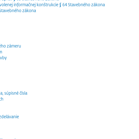
olenej informačnej konštrukcie § 64 Stavebného zákona
5 Stavebného zákona
ného zámeru
ím
avby
a, súpisné čísla
ch
vzdelávanie