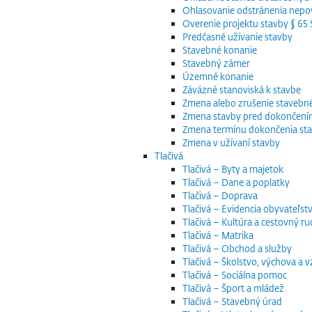
Ohlasovanie odstránenia nepov
Overenie projektu stavby § 6
Predčasné užívanie stavby
Stavebné konanie
Stavebný zámer
Územné konanie
Záväzné stanoviská k stavbe
Zmena alebo zrušenie staveb
Zmena stavby pred dokončen
Zmena termínu dokončenia st
Zmena v užívaní stavby
Tlačivá
Tlačivá – Byty a majetok
Tlačivá – Dane a poplatky
Tlačivá – Doprava
Tlačivá – Evidencia obyvateľstv
Tlačivá – Kultúra a cestovný ru
Tlačivá – Matrika
Tlačivá – Obchod a služby
Tlačivá – Školstvo, výchova a 
Tlačivá – Sociálna pomoc
Tlačivá – Šport a mládež
Tlačivá – Stavebný úrad