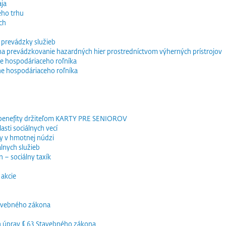
ja
ého trhu
ch
 prevádzky služieb
e na prevádzkovanie hazardných hier prostredníctvom výherných prístrojov
e hospodáriaceho roľníka
ne hospodáriaceho roľníka
 benefity držiteľom KARTY PRE SENIOROV
sti sociálnych vecí
y v hmotnej núdzi
lnych služieb
 – sociálny taxík
akcie
tavebného zákona
h úprav § 63 Stavebného zákona