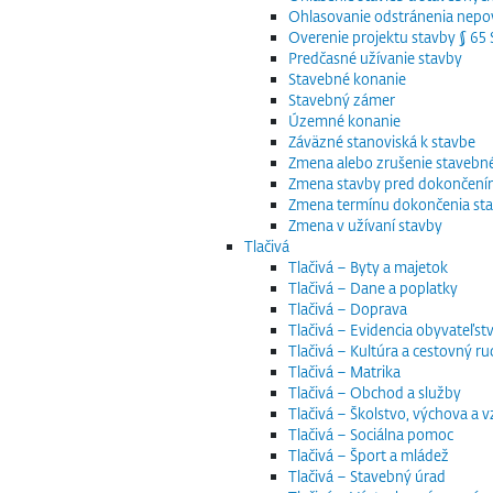
Ohlasovanie odstránenia nepov
Overenie projektu stavby § 6
Predčasné užívanie stavby
Stavebné konanie
Stavebný zámer
Územné konanie
Záväzné stanoviská k stavbe
Zmena alebo zrušenie staveb
Zmena stavby pred dokončen
Zmena termínu dokončenia st
Zmena v užívaní stavby
Tlačivá
Tlačivá – Byty a majetok
Tlačivá – Dane a poplatky
Tlačivá – Doprava
Tlačivá – Evidencia obyvateľstv
Tlačivá – Kultúra a cestovný ru
Tlačivá – Matrika
Tlačivá – Obchod a služby
Tlačivá – Školstvo, výchova a 
Tlačivá – Sociálna pomoc
Tlačivá – Šport a mládež
Tlačivá – Stavebný úrad