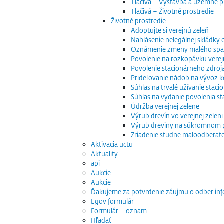
Tlačivá – Výstavba a územné p
Tlačivá – Životné prostredie
Životné prostredie
Adoptujte si verejnú zeleň
Nahlásenie nelegálnej skládky
Oznámenie zmeny malého spaľo
Povolenie na rozkopávku verej
Povolenie stacionárneho zdroj
Prideľovanie nádob na vývoz
Súhlas na trvalé užívanie stac
Súhlas na vydanie povolenia s
Údržba verejnej zelene
Výrub drevín vo verejnej zeleni
Výrub dreviny na súkromnom
Zriadenie studne maloodberat
Aktivacia uctu
Aktuality
api
Aukcie
Aukcie
Ďakujeme za potvrdenie záujmu o odber inf
Egov formulár
Formulár – oznam
Hľadať