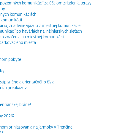
e pozemných komunikácií za účelom zriadenia terasy
óny
tnych komunikáciách
 komunikácií
ciu, zriadenie vjazdu z miestnej komunikácie
nikácií po haváriách na inžinierskych sieťach
o značenia na miestnej komunikácii
parkovacieho miesta
dnom pobyte
obyt
súpisného a orientačného čísla
acích preukazov
trenčianskej bráne?
rhy 2026?
mom prihlasovania na jarmoky v Trenčíne
026