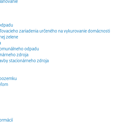
lánovanie
 odpadu
vacieho zariadenia určeného na vykurovanie domácnosti
nej zelene
a
 komunálneho odpadu
ionárneho zdroja
tavby stacionárneho zdroja
 pozemku
eľom
ormácií