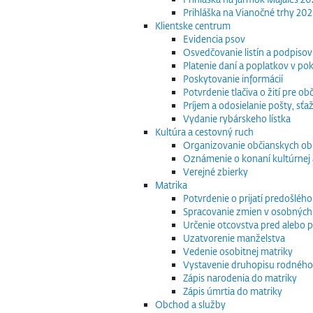
Prihláška na Vianočné trhy 20
Klientske centrum
Evidencia psov
Osvedčovanie listín a podpisov
Platenie daní a poplatkov v po
Poskytovanie informácií
Potvrdenie tlačiva o žití pre 
Príjem a odosielanie pošty, sťaž
Vydanie rybárskeho lístka
Kultúra a cestovný ruch
Organizovanie občianskych o
Oznámenie o konaní kultúrnej 
Verejné zbierky
Matrika
Potvrdenie o prijatí predošléh
Spracovanie zmien v osobných
Určenie otcovstva pred alebo p
Uzatvorenie manželstva
Vedenie osobitnej matriky
Vystavenie druhopisu rodného
Zápis narodenia do matriky
Zápis úmrtia do matriky
Obchod a služby