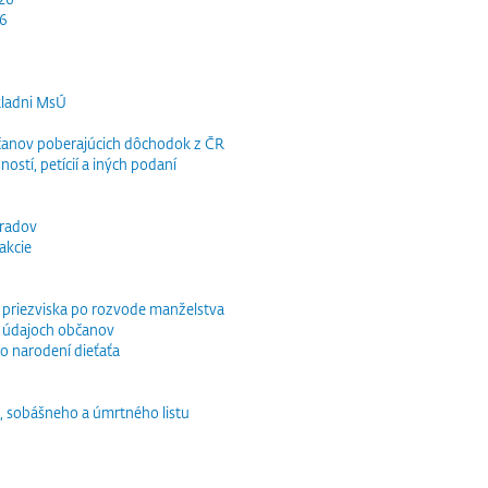
26
kladni MsÚ
občanov poberajúcich dôchodok z ČR
ností, petícií a iných podaní
bradov
akcie
o priezviska po rozvode manželstva
 údajoch občanov
o narodení dieťaťa
, sobášneho a úmrtného listu