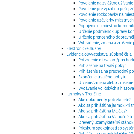
Povolenie na zvláštne užívani
Povolenie pre vjazd do pešej z
Povolenie rozkopávky na mies
Povolenie uzávierky miestnych
Pripojenie na miestnu komuniká
Určenie podmienok úpravy komu
Určenie prenosného dopravnéh
Vyhradenie, zmena a zrušenie 
Elektronické služby
Evidencia obyvateľstva, súpisné čísla
Potvrdenie o trvalom/precho
Prihlásenie na trvalý pobyt
Prihlásenie sa na prechodný p
Skončenie trvalého pobytu
Určenie/zmena alebo zrušenie 
Vydávanie voličských a hlasov
Jarmoky v Trenčíne
Aké dokumenty potrebujete?
Ako sa prihlásiť na jarmok Pri 
Ako sa prihlásiť na Majáles?
Ako sa prihlásiť na Vianočné t
Drevený uzamykateľný stánok
Prieskum spokojnosti so systé
Prihláška na jarmok Majáles 2