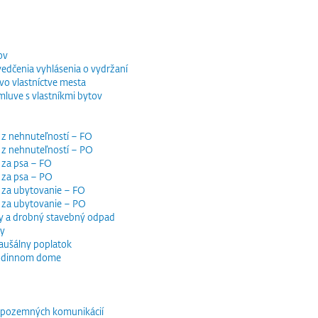
ov
vedčenia vyhlásenia o vydržaní
o vlastníctve mesta
luve s vlastníkmi bytov
 z nehnuteľností – FO
 z nehnuteľností – PO
 za psa – FO
 za psa – PO
 za ubytovanie – FO
i za ubytovanie – PO
y a drobný stavebný odpad
dy
paušálny poplatok
 rodinnom dome
e pozemných komunikácií