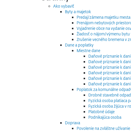
Ako vybaviť
Byty a majetok
Predaj/zámena majetku mesta
Prenájom nebytových priestor
Vyjadrenie obce na vydanie os
Žiadosť o nájom/výmenu bytu v
Zrušenie vecného bremena v zm
Dane a poplatky
Miestne dane
Daňové priznanie k dani
Daňové priznanie k dani
Daňové priznanie k dani
Daňové priznanie k dani
Daňové priznanie k dani
Daňové priznanie k dan
Poplatok za komunálne odpad
Drobné stavebné odpa
Fyzická osoba platiaca 
Fyzická osoba žijúca v
Platobné údaje
Podnikajúca osoba
Doprava
Povolenie na zvláštne užívani