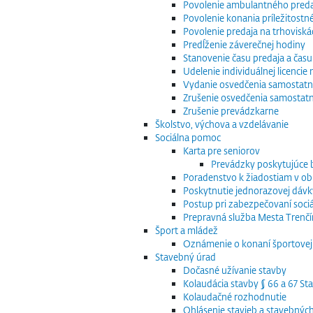
Povolenie ambulantného preda
Povolenie konania príležitostn
Povolenie predaja na trhoviská
Predĺženie záverečnej hodiny
Stanovenie času predaja a času
Udelenie individuálnej licenci
Vydanie osvedčenia samostatn
Zrušenie osvedčenia samostat
Zrušenie prevádzkarne
Školstvo, výchova a vzdelávanie
Sociálna pomoc
Karta pre seniorov
Prevádzky poskytujúce
Poradenstvo k žiadostiam v obla
Poskytnutie jednorazovej dávk
Postup pri zabezpečovaní sociá
Prepravná služba Mesta Trenčín
Šport a mládež
Oznámenie o konaní športovej 
Stavebný úrad
Dočasné užívanie stavby
Kolaudácia stavby § 66 a 67 S
Kolaudačné rozhodnutie
Ohlásenie stavieb a stavebnýc