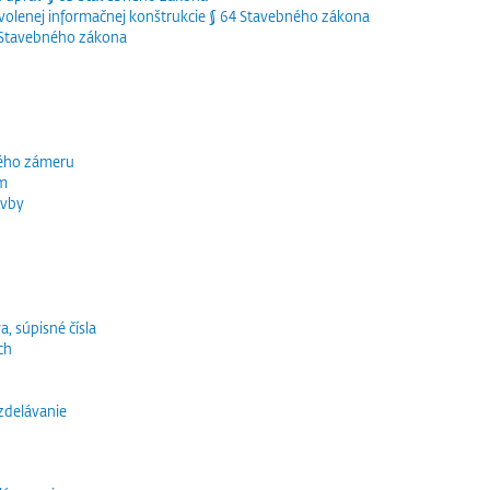
olenej informačnej konštrukcie § 64 Stavebného zákona
5 Stavebného zákona
ného zámeru
ím
avby
a, súpisné čísla
ch
vzdelávanie