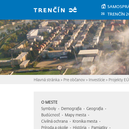
Prejsť na hlavný obsah
SAMOSPR
TRENČÍN 2
Hlavná stránka
>
Pre občanov
>
Investície
>
Projekty EÚ
O MESTE
Symboly
Demografia
Geografia
Budúcnosť
Mapy mesta
Civilná ochrana
Kronika mesta
Príroda a okolie
História
Pamiatky