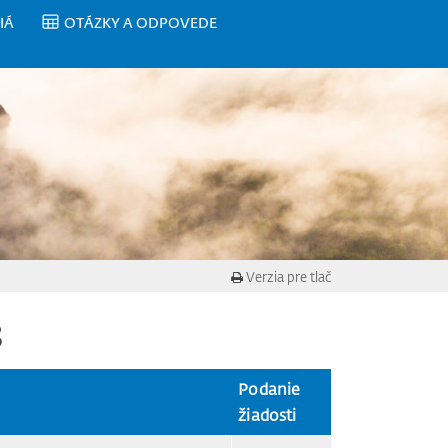
IÁ
OTÁZKY A ODPOVEDE
Verzia pre tlač
8
Podanie
žiadosti