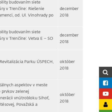
ility budovaním siete
túry v Trenčíne: Riešenie
december
amenci, od. Ul. Vinohrady po
2018
ility budovaním siete
december
túry v Trenčíne: Vetva E – SO
2018
Revitalizácia Parku ÚSPECH,
október
2018
tálnych aspektov v meste
 prvkov zelenej
október
enerácii vnútrobloku Sihoť,
2018
tésovej, Považská a