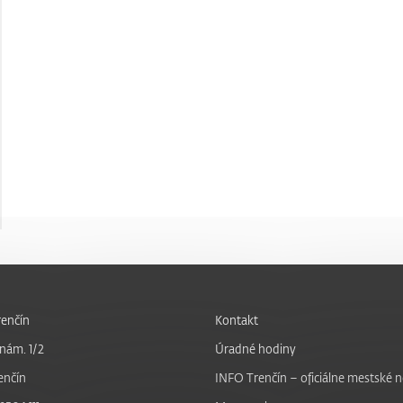
enčín
Kontakt
nám. 1/2
Úradné hodiny
enčín
INFO Trenčín – oficiálne mestské 