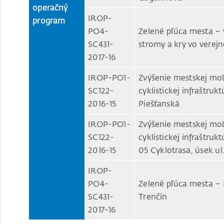
operačný
IROP-
program
PO4-
Zelené pľúca mesta – v
SC431-
stromy a kry vo verejn
2017-16
IROP-PO1-
Zvýšenie mestskej mob
SC122-
cyklistickej infraštru
2016-15
Piešťanská
IROP-PO1-
Zvýšenie mestskej mob
SC122-
cyklistickej infraštru
2016-15
05 Cyklotrasa, úsek ul.
IROP-
PO4-
Zelené pľúca mesta – R
SC431-
Trenčín
2017-16