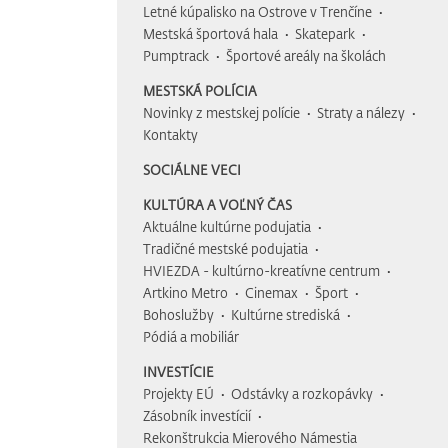
Letné kúpalisko na Ostrove v Trenčíne
Mestská športová hala
Skatepark
Pumptrack
Športové areály na školách
MESTSKÁ POLÍCIA
Novinky z mestskej polície
Straty a nálezy
Kontakty
SOCIÁLNE VECI
KULTÚRA A VOĽNÝ ČAS
Aktuálne kultúrne podujatia
Tradičné mestské podujatia
HVIEZDA - kultúrno-kreatívne centrum
Artkino Metro
Cinemax
Šport
Bohoslužby
Kultúrne strediská
Pódiá a mobiliár
INVESTÍCIE
Projekty EÚ
Odstávky a rozkopávky
Zásobník investícií
Rekonštrukcia Mierového Námestia