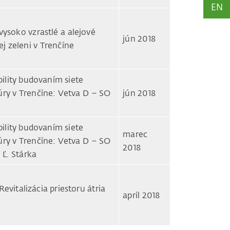
EN
ysoko vzrastlé a alejové
jún 2018
ej zeleni v Trenčíne
ility budovaním siete
ktúry v Trenčíne: Vetva D – SO
jún 2018
ility budovaním siete
marec
ktúry v Trenčíne: Vetva D – SO
2018
 Ľ. Stárka
evitalizácia priestoru átria
apríl 2018