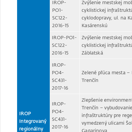
IROP-
Zvýšenie mestskej mob
PO1-
cyklistickej infraštruk
SC122-
cyklodopravy, ul. na K
2016-15
Kasárenskú
IROP-PO1-
Zvýšenie mestskej mob
SC122-
cyklistickej infraštruk
2016-15
Záblatská
IROP-
PO4-
Zelené pľúca mesta – 
SC431-
Trenčín
2017-16
Zlepšenie environmen
IROP-
Trenčín – vybudovanie
PO4-
IROP
infraštruktúry pre reg
SC431-
Integrovaný
vymedzený ulicami Šol
2017-16
regionálny
Gagarinova