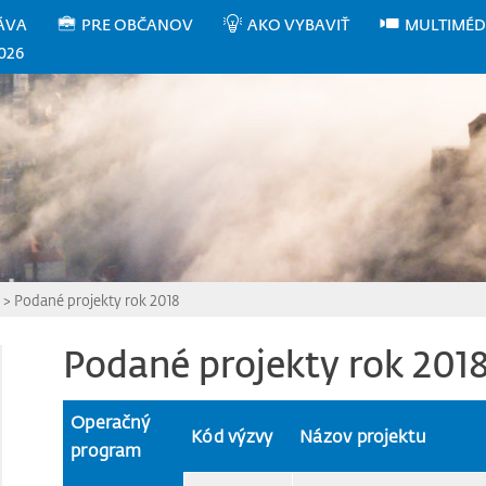
ÁVA
PRE OBČANOV
AKO VYBAVIŤ
MULTIMÉD
026
>
Podané projekty rok 2018
Podané projekty rok 201
Operačný
Kód výzvy
Názov projektu
program