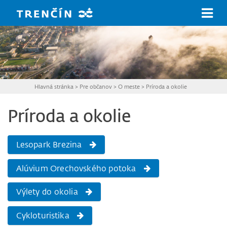
Prejsť na hlavný obsah
Hlavná stránka
>
Pre občanov
>
O meste
>
Príroda a okolie
Príroda a okolie
Lesopark Brezina
Alúvium Orechovského potoka
Výlety do okolia
Cykloturistika