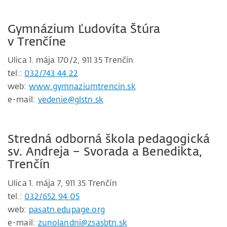
Gymnázium Ľudovíta Štúra
v Trenčíne
Ulica 1. mája 170/2, 911 35 Trenčín
tel.:
032/743 44 22
web:
www.gymnaziumtrencin.sk
e-mail:
vedenie@glstn.sk
Stredná odborná škola pedagogická
sv. Andreja – Svorada a Benedikta,
Trenčín
Ulica 1. mája 7, 911 35 Trenčín
tel.:
032/652 94 05
web:
pasatn.edupage.org
e-mail:
zunolandni@zsasbtn.sk