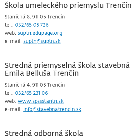
Škola umeleckého priemyslu Trenčín
Staničná 8, 911 05 Trenčín
tel.:
032/65 05 726
web:
suptn.edupage.org
e-mail:
suptn@suptn.sk
Stredná priemyselná škola stavebná
Emila Belluša Trenčín
Staničná 4, 911 05 Trenčín
tel.:
032/65 231 06
web:
www.spssstantn.sk
e-mail:
info@stavebnatrencin.sk
Stredná odborná škola