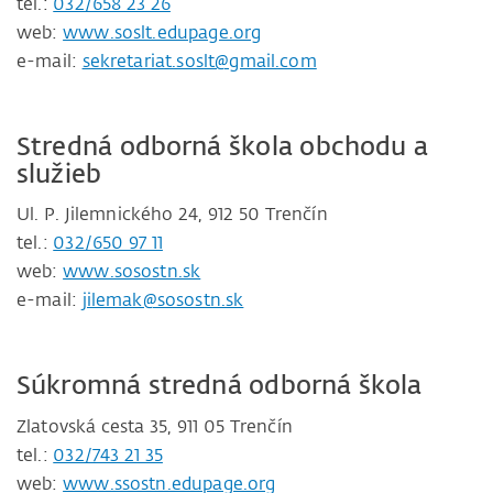
tel.:
032/658 23 26
web:
www.soslt.edupage.org
e-mail:
sekretariat.soslt@gmail.com
Stredná odborná škola obchodu a
služieb
Ul. P. Jilemnického 24, 912 50 Trenčín
tel.:
032/650 97 11
web:
www.sosostn.sk
e-mail:
jilemak@sosostn.sk
Súkromná stredná odborná škola
Zlatovská cesta 35, 911 05 Trenčín
tel.:
032/743 21 35
web:
www.ssostn.edupage.org