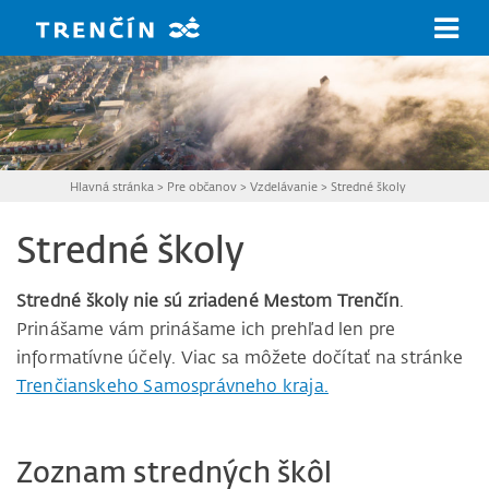
Prejsť na hlavný obsah
Hlavná stránka
>
Pre občanov
>
Vzdelávanie
>
Stredné školy
Stredné školy
Stredné školy nie sú zriadené Mestom Trenčín
.
Prinášame vám prinášame ich prehľad len pre
informatívne účely. Viac sa môžete dočítať na stránke
Trenčianskeho Samosprávneho kraja.
Zoznam stredných škôl