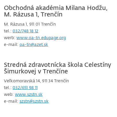
Obchodná akadémia Milana Hodžu,
M. Rázusa 1, Trenčín
M. Rázusa 1, 911 01 Trenčín
tel.:
032/748 18 12
werb:
www.oa-tn.edupage.org
e-mail:
oa-tn@azet.sk
Stredná zdravotnícka škola Celestíny
Šimurkovej v Trenčíne
Veľkomoravská 14, 911 34 Trenčín
tel.:
032/651 98 11
web:
www.szstn.sk
e-mail:
szstn@szstn.sk