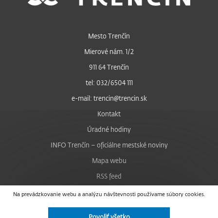
Mesto Trenčín
Mierové nám. 1/2
911 64 Trenčín
tel: 032/6504 111
e-mail: trencin@trencin.sk
Kontakt
Úradné hodiny
INFO Trenčín – oficiálne mestské noviny
Mapa webu
RSS feed
Nastavenie cookies
Na prevádzkovanie webu a analýzu návštevnosti používame súbory cookies.
Facebook
Povoliť všetko