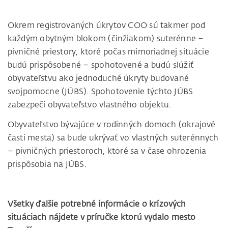
Okrem registrovaných úkrytov COO sú takmer pod
každým obytným blokom (činžiakom) suterénne –
pivničné priestory, ktoré počas mimoriadnej situácie
budú prispôsobené – spohotovené a budú slúžiť
obyvateľstvu ako jednoduché úkryty budované
svojpomocne (JÚBS). Spohotovenie týchto JÚBS
zabezpečí obyvateľstvo vlastného objektu.
Obyvateľstvo bývajúce v rodinných domoch (okrajové
časti mesta) sa bude ukrývať vo vlastných suterénnych
– pivničných priestoroch, ktoré sa v čase ohrozenia
prispôsobia na JÚBS.
Všetky ďalšie potrebné informácie o krízových
situáciach nájdete v príručke ktorú vydalo mesto