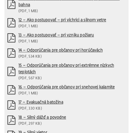
bahna
(PDF, 1 MB)
12 – Ako postupovať – pri víchrici a silnom vetre
(PDF, 1 MB)
13 – Ako postupovať – pri vzniku požiaru
(PDF, 1 MB)
14 – Odporúčania pre občanov pri horúčavách
(PDF, 534 KB)
15 – Odporúčania pre občanov pri extrémne nízkych
teplotách
(PDF, 567 KB)
16 – Odporúčania pre občanov pri snehovej kalamite
(PDF, 1 MB)
17 – Evakuačná batožina
(PDF, 330 KB)
18 – Silný dážď a povodne
(PDF, 297 KB)
19 – Silný vietor