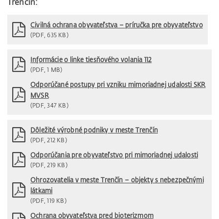
Trenčín:
Civilná ochrana obyvateľstva – príručka pre obyvateľstvo
(PDF, 635 KB)
Informácie o linke tiesňového volania 112
(PDF, 1 MB)
Odporúčané postupy pri vzniku mimoriadnej udalosti SKR
MVSR
(PDF, 347 KB)
Dôležité výrobné podniky v meste Trenčín
(PDF, 212 KB)
Odporúčania pre obyvateľstvo pri mimoriadnej udalosti
(PDF, 219 KB)
Ohrozovatelia v meste Trenčín – objekty s nebezpečnými
látkami
(PDF, 119 KB)
Ochrana obyvateľstva pred bioterizmom