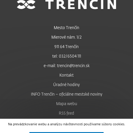
Mesto Trenčín
Mierové nám. 1/2
911 64 Trenčín
tel: 032/6504 111
e-mail: trencin@trencin.sk
Kontakt
Úradné hodiny
INFO Trenčín – oficiálne mestské noviny
Mapa webu
RSS feed
Nastavenie cookies
Na prevádzkovanie webu a analýzu návštevnosti používame súbory cookies.
Facebook