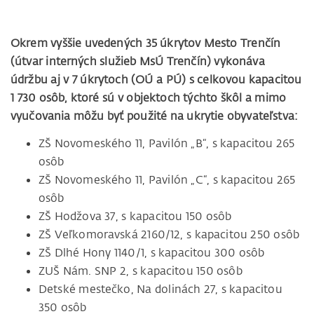
Okrem vyššie uvedených 35 úkrytov Mesto Trenčín
(útvar interných služieb MsÚ Trenčín) vykonáva
údržbu aj v 7 úkrytoch (OÚ a PÚ) s celkovou kapacitou
1 730 osôb, ktoré sú v objektoch týchto škôl a mimo
vyučovania môžu byť použité na ukrytie obyvateľstva:
ZŠ Novomeského 11, Pavilón „B“, s kapacitou 265
osôb
ZŠ Novomeského 11, Pavilón „C“, s kapacitou 265
osôb
ZŠ Hodžova 37, s kapacitou 150 osôb
ZŠ Veľkomoravská 2160/12, s kapacitou 250 osôb
ZŠ Dlhé Hony 1140/1, s kapacitou 300 osôb
ZUŠ Nám. SNP 2, s kapacitou 150 osôb
Detské mestečko, Na dolinách 27, s kapacitou
350 osôb