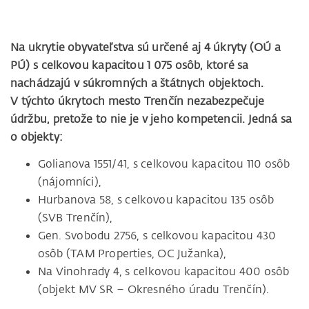
Na ukrytie obyvateľstva sú určené aj 4 úkryty (OÚ a
PÚ) s celkovou kapacitou 1 075 osôb, ktoré sa
nachádzajú v súkromných a štátnych objektoch.
V týchto úkrytoch mesto Trenčín nezabezpečuje
údržbu, pretože to nie je v jeho kompetencii. Jedná sa
o objekty:
Golianova 1551/41, s celkovou kapacitou 110 osôb
(nájomníci),
Hurbanova 58, s celkovou kapacitou 135 osôb
(SVB Trenčín),
Gen. Svobodu 2756, s celkovou kapacitou 430
osôb (TAM Properties, OC Južanka),
Na Vinohrady 4, s celkovou kapacitou 400 osôb
(objekt MV SR – Okresného úradu Trenčín).