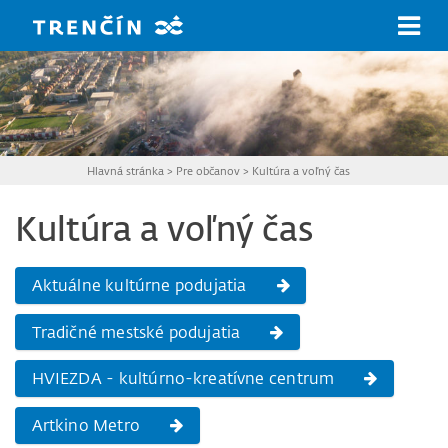
Prejsť na hlavný obsah
Hlavná stránka
>
Pre občanov
>
Kultúra a voľný čas
Kultúra a voľný čas
Aktuálne kultúrne podujatia
Tradičné mestské podujatia
HVIEZDA - kultúrno-kreatívne centrum
Artkino Metro