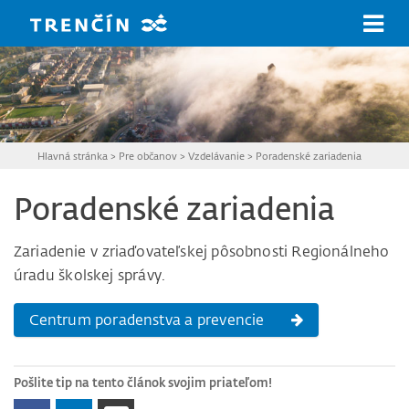
Prejsť na hlavný obsah
Hlavná stránka
>
Pre občanov
>
Vzdelávanie
>
Poradenské zariadenia
Poradenské zariadenia
Zariadenie v zriaďovateľskej pôsobnosti Regionálneho
úradu školskej správy.
Centrum poradenstva a prevencie
Pošlite tip na tento článok svojim priateľom!