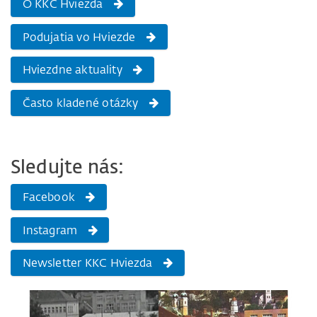
O KKC Hviezda
Podujatia vo Hviezde
Hviezdne aktuality
Často kladené otázky
Sledujte nás:
Facebook
Instagram
Newsletter KKC Hviezda