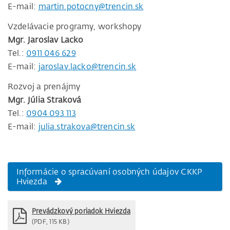
E-mail:
martin.potocny@trencin.sk
Vzdelávacie programy, workshopy
Mgr. Jaroslav Lacko
Tel.:
0911 046 629
E-mail:
jaroslav.lacko@trencin.sk
Rozvoj a prenájmy
Mgr. Júlia Straková
Tel.:
0904 093 113
E-mail:
julia.strakova@trencin.sk
Informácie o spracúvaní osobných údajov CKKP
Hviezda
Prevádzkový poriadok Hviezda
(PDF, 115 KB)