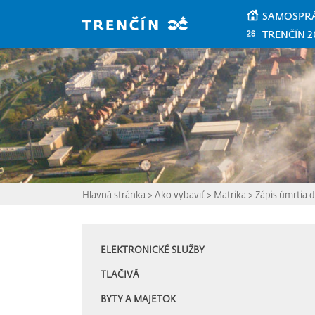
Prejsť na hlavný obsah
SAMOSPR
TRENČÍN 2
Hlavná stránka
>
Ako vybaviť
>
Matrika
>
Zápis úmrtia 
ELEKTRONICKÉ SLUŽBY
TLAČIVÁ
BYTY A MAJETOK