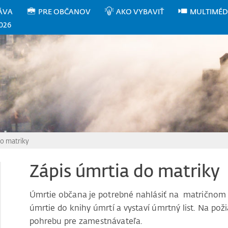
ÁVA
PRE OBČANOV
AKO VYBAVIŤ
MULTIMÉD
026
do matriky
Zápis úmrtia do matriky
Úmrtie občana je potrebné nahlásiť na matričnom ú
úmrtie do knihy úmrtí a vystaví úmrtný list. Na pož
pohrebu pre zamestnávateľa.