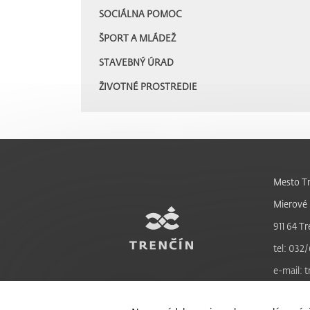
SOCIÁLNA POMOC
ŠPORT A MLÁDEŽ
STAVEBNÝ ÚRAD
ŽIVOTNÉ PROSTREDIE
Mesto Tr
Mierové 
911 64 Tr
tel: 032/
e-mail: 