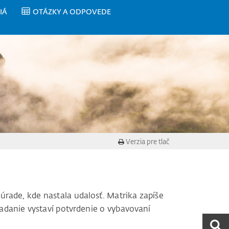
IÁ
OTÁZKY A ODPOVEDE
Verzia pre tlač
rade, kde nastala udalosť. Matrika zapíše
iadanie vystaví potvrdenie o vybavovaní