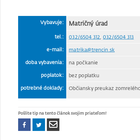
Vybavuje:
Matričný úrad
tel.:
032/6504 312
,
032/6504 313
e-mail:
matrika@trencin.sk
doba vybavenia:
na počkanie
poplatok:
bez poplatku
potrebné doklady:
Občiansky preukaz zomreléh
Pošlite tip na tento článok svojim priateľom!