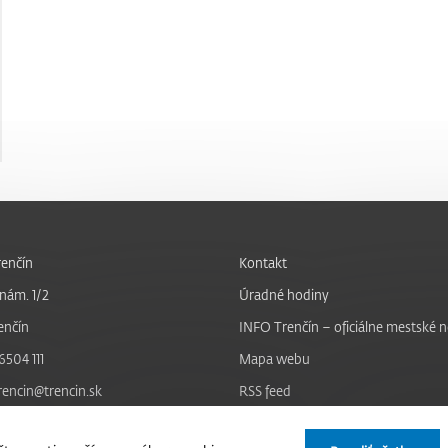
enčín
Kontakt
nám. 1/2
Úradné hodiny
enčín
INFO Trenčín – oficiálne mestské 
6504 111
Mapa webu
trencin@trencin.sk
RSS feed
Nastavenie cookies