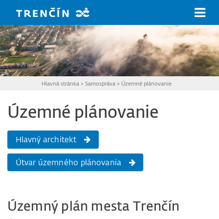
Prejsť na hlavný obsah
Hlavná stránka
>
Samospráva
>
Územné plánovanie
Územné plánovanie
Hlavný architekt
Útvar územného plánovania
Územný plán mesta Trenčín