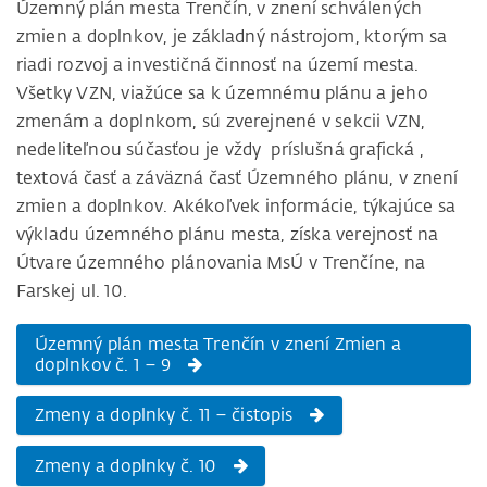
Územný plán mesta Trenčín, v znení schválených
zmien a doplnkov, je základný nástrojom, ktorým sa
riadi rozvoj a investičná činnosť na území mesta.
Všetky VZN, viažúce sa k územnému plánu a jeho
zmenám a doplnkom, sú zverejnené v sekcii VZN,
nedeliteľnou súčasťou je vždy príslušná grafická ,
textová časť a záväzná časť Územného plánu, v znení
zmien a doplnkov. Akékoľvek informácie, týkajúce sa
výkladu územného plánu mesta, získa verejnosť na
Útvare územného plánovania MsÚ v Trenčíne, na
Farskej ul. 10.
Územný plán mesta Trenčín v znení Zmien a
doplnkov č. 1 – 9
Zmeny a doplnky č. 11 – čistopis
Zmeny a doplnky č. 10