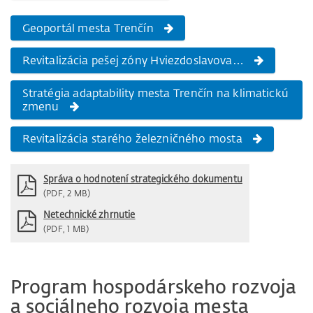
Geoportál mesta Trenčín
Revitalizácia pešej zóny Hviezdoslavova…
Stratégia adaptability mesta Trenčín na klimatickú
zmenu
Revitalizácia starého železničného mosta
Správa o hodnotení strategického dokumentu
(PDF, 2 MB)
Netechnické zhrnutie
(PDF, 1 MB)
Program hospodárskeho rozvoja
a sociálneho rozvoja mesta