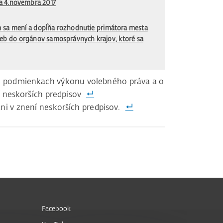
a 4.novembra 2017
m sa mení a dopĺňa rozhodnutie primátora mesta
ieb do orgánov samosprávnych krajov, ktoré sa
z. o podmienkach výkonu volebného práva a o
 neskorších predpisov
ni v znení neskorších predpisov.
Facebook