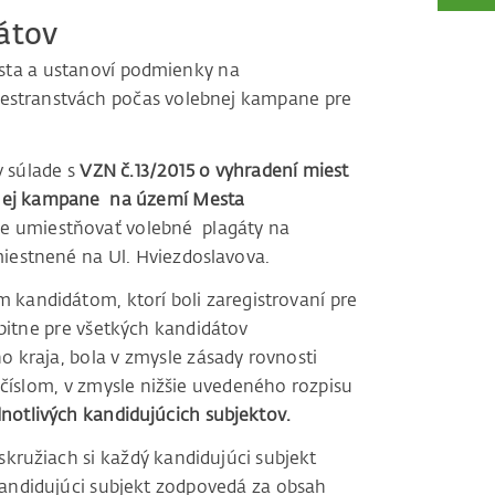
átov
sta a ustanoví podmienky na
iestranstvách počas volebnej kampane pre
 súlade s
VZN č.13/2015 o vyhradení miest
bnej kampane na území Mesta
e umiestňovať volebné plagáty na
iestnené na Ul. Hviezdoslavova.
 kandidátom, ktorí boli zaregistrovaní pre
bitne pre všetkých kandidátov
 kraja, bola v zmysle zásady rovnosti
číslom, v zmysle nižšie uvedeného rozpisu
dnotlivých kandidujúcich subjektov.
ružiach si každý kandidujúci subjekt
kandidujúci subjekt zodpovedá za obsah