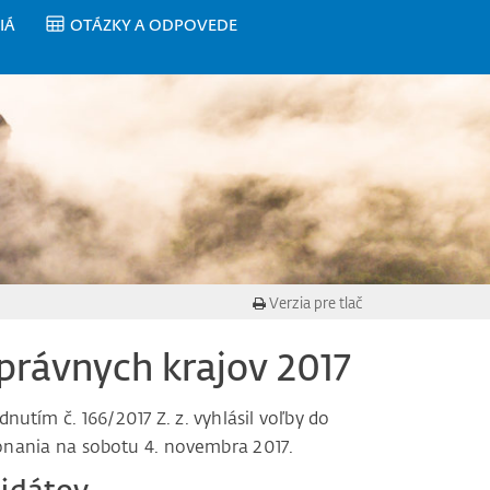
IÁ
OTÁZKY A ODPOVEDE
Verzia pre tlač
rávnych krajov 2017
utím č. 166/2017 Z. z. vyhlásil voľby do
onania na sobotu 4. novembra 2017.