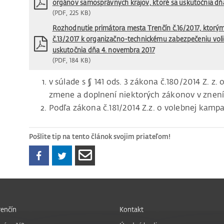
orgánov samosprávnych krajov, ktoré sa uskutočnia dň
(PDF, 225 KB)
Rozhodnutie primátora mesta Trenčín č.16/2017, ktorý
č.13/2017 k organizačno-technickému zabezpečeniu vol
uskutočnia dňa 4. novembra 2017
(PDF, 184 KB)
v súlade s § 141 ods. 3 zákona č.180/2014 Z. 
zmene a doplnení niektorých zákonov v znení
Podľa zákona č.181/2014 Z.z. o volebnej kampa
Pošlite tip na tento článok svojim priateľom!
enčín
Kontakt