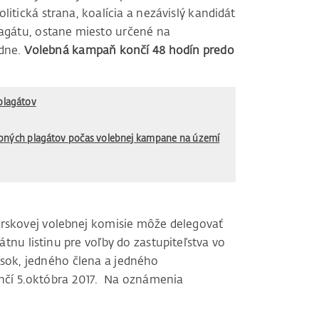
itická strana, koalícia a nezávislý kandidát
agátu, ostane miesto určené na
zdne.
Volebná kampaň končí 48 hodín predo
plagátov
ebných plagátov počas volebnej kampane na území
krskovej volebnej komisie môže delegovať
átnu listinu pre voľby do zastupiteľstva vo
sok, jedného člena a jedného
nčí 5.októbra 2017. Na oznámenia