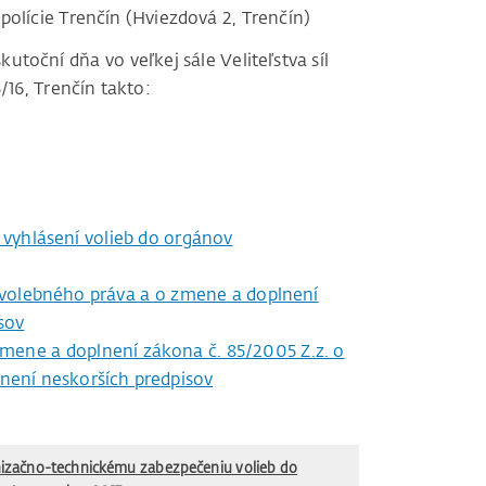
polície Trenčín (Hviezdová 2, Trenčín)
toční dňa vo veľkej sále Veliteľstva síl
16, Trenčín takto:
 vyhlásení volieb do orgánov
 volebného práva a o zmene a doplnení
sov
zmene a doplnení zákona č. 85/2005 Z.z. o
znení neskorších predpisov
nizačno-technickému zabezpečeniu volieb do