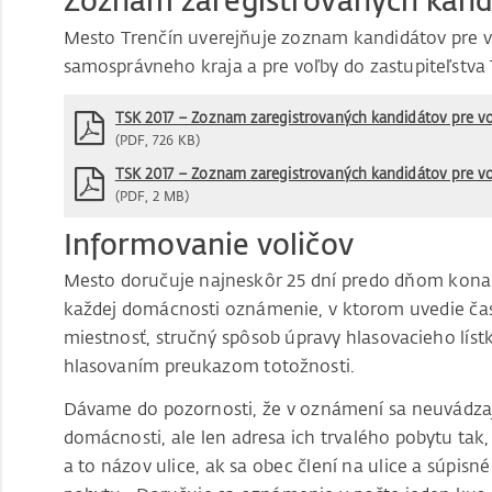
Zoznam zaregistrovaných kand
Mesto Trenčín uverejňuje zoznam kandidátov pre 
samosprávneho kraja a pre voľby do zastupiteľstv
TSK 2017 – Zoznam zaregistrovaných kandidátov pre v
(PDF, 726 KB)
TSK 2017 – Zoznam zaregistrovaných kandidátov pre vo
(PDF, 2 MB)
Informovanie voličov
Mesto doručuje najneskôr 25 dní predo dňom konania
každej domácnosti oznámenie, v ktorom uvedie čas
miestnosť, stručný spôsob úpravy hlasovacieho líst
hlasovaním preukazom totožnosti.
Dávame do pozornosti, že v oznámení sa neuvádzaj
domácnosti, ale len adresa ich trvalého pobytu tak
a to názov ulice, ak sa obec člení na ulice a súpisn