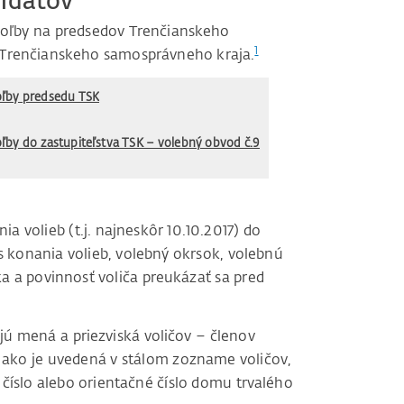
idátov
voľby na predsedov Trenčianskeho
1
a Trenčianskeho samosprávneho kraja.
oľby predsedu TSK
ľby do zastupiteľstva TSK – volebný obvod č.9
 volieb (t.j. najneskôr 10.10.2017) do
 konania volieb, volebný okrsok, volebnú
ka a povinnosť voliča preukázať sa pred
ú mená a priezviská voličov – členov
, ako je uvedená v stálom zozname voličov,
é číslo alebo orientačné číslo domu trvalého