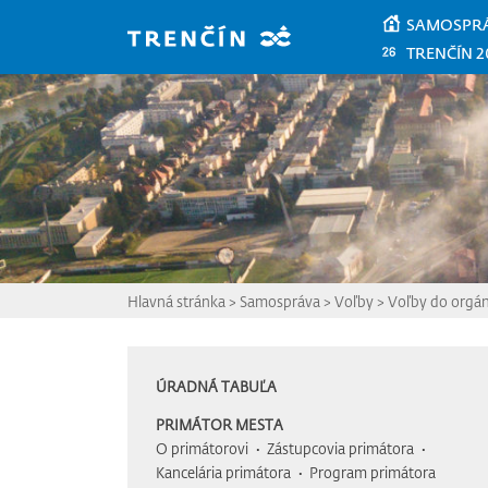
Prejsť na hlavný obsah
SAMOSPR
TRENČÍN 2
Hlavná stránka
>
Samospráva
>
Voľby
>
Voľby do orgán
ÚRADNÁ TABUĽA
PRIMÁTOR MESTA
O primátorovi
Zástupcovia primátora
Kancelária primátora
Program primátora