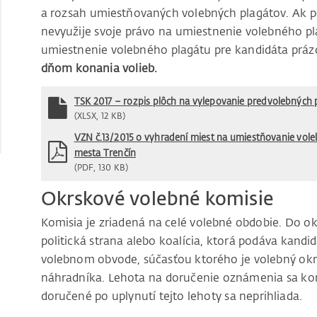
a rozsah umiestňovaných volebných plagátov. Ak pol
nevyužije svoje právo na umiestnenie volebného pl
umiestnenie volebného plagátu pre kandidáta prá
dňom konania volieb.
TSK 2017 – rozpis plôch na vylepovanie predvolebných 
(XLSX, 12 KB)
VZN č.13/2015 o vyhradení miest na umiestňovanie vol
mesta Trenčín
(PDF, 130 KB)
Okrskové volebné komisie
Komisia je zriadená na celé volebné obdobie. Do o
politická strana alebo koalícia, ktorá podáva kandid
volebnom obvode, súčasťou ktorého je volebný okr
náhradníka. Lehota na doručenie oznámenia sa ko
doručené po uplynutí tejto lehoty sa neprihliada.