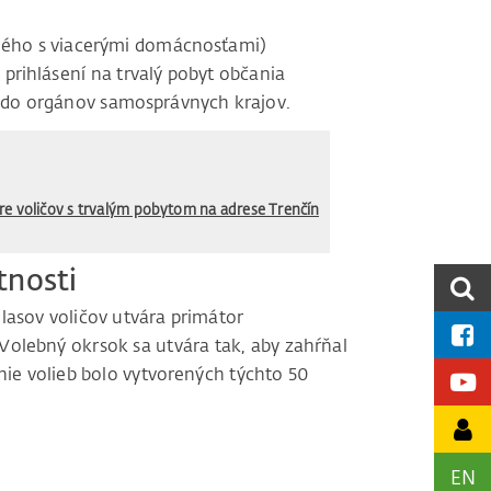
ného s viacerými domácnosťami)
rihlásení na trvalý pobyt občania
iť do orgánov samosprávnych krajov.
re voličov s trvalým pobytom na adrese Trenčín
tnosti
hlasov voličov utvára primátor
Volebný okrsok sa utvára tak, aby zahŕňal
nie volieb bolo vytvorených týchto 50
EN