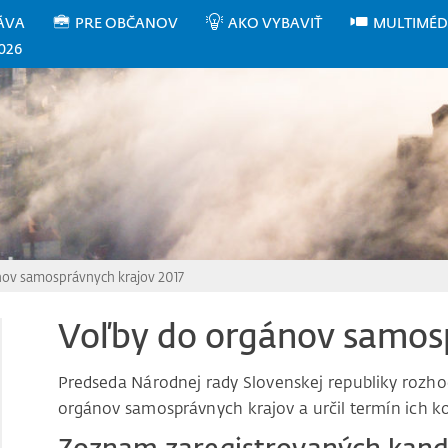
ÁVA
PRE OBČANOV
AKO VYBAVIŤ
MULTIMÉD
026
ov samosprávnych krajov 2017
Voľby do orgánov samosp
Predseda Národnej rady Slovenskej republiky rozhodn
orgánov samosprávnych krajov a určil termín ich k