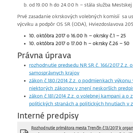
od 19.00 h do 24.00 h – stála služba Mestskej 
Prvé zasadanie okrskových volebných komisií sa usku
výcviku a podpôr OS SR (ODA), Hviezdoslavova 205/
10. októbra 2017 o 16.00 h – okrsky č.1 – 25
10. októbra 2017 o 17.00 h – okrsky č.26 – 50
Právna úprava
rozhodnutie predsedu NR SR č. 166/2017 Z.z. o
samosprávnych krajov
zákon č.180/2014 Z.z. o podmienkach výkonu
niektorých zákonov v znení neskorších predpi
zákon č.181/2014 Z.z. o volebnej kampani a o 
politických stranách a politických hnutiach v 
Interné predpisy
Rozhodnutie primátora mesta Trenčín č.13/2017 k orga