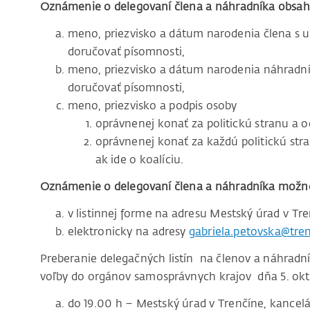
Oznámenie o delegovaní člena a náhradníka obsah
meno, priezvisko a dátum narodenia člena s 
doručovať písomnosti,
meno, priezvisko a dátum narodenia náhradn
doručovať písomnosti,
meno, priezvisko a podpis osoby
oprávnenej konať za politickú stranu a od
oprávnenej konať za každú politickú stran
ak ide o koalíciu.
Oznámenie o delegovaní člena a náhradníka možno
v listinnej forme na adresu Mestský úrad v Tre
elektronicky na adresy
gabriela.petovska@tren
Preberanie delegačných listín na členov a náhrad
voľby do orgánov samosprávnych krajov dňa 5. októ
do 19.00 h – Mestský úrad v Trenčíne, kancelár