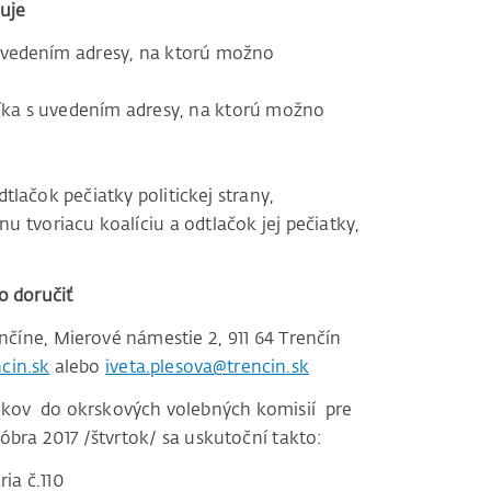
uje
uvedením adresy, na ktorú možno
íka s uvedením adresy, na ktorú možno
tlačok pečiatky politickej strany,
u tvoriacu koalíciu a odtlačok jej pečiatky,
 doručiť
nčíne, Mierové námestie 2, 911 64 Trenčín
cin.sk
alebo
iveta.plesova@trencin.sk
níkov do okrskových volebných komisií pre
bra 2017 /štvrtok/ sa uskutoční takto:
ia č.110