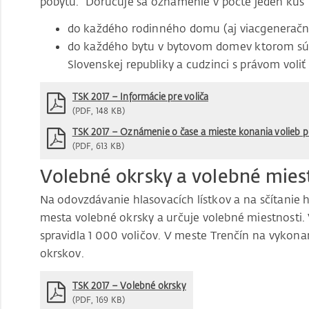
pobytu. Doručuje sa oznámenie v počte jeden kus
do každého rodinného domu (aj viacgenerač
do každého bytu v bytovom domev ktorom sú p
Slovenskej republiky a cudzinci s právom vol
TSK 2017 – Informácie pre voliča
(PDF, 148 KB)
TSK 2017 – Oznámenie o čase a mieste konania volieb p
(PDF, 613 KB)
Volebné okrsky a volebné mies
Na odovzdávanie hlasovacích lístkov a na sčítanie 
mesta volebné okrsky a určuje volebné miestnosti. 
spravidla 1 000 voličov. V meste Trenčín na vykona
okrskov.
TSK 2017 – Volebné okrsky
(PDF, 169 KB)