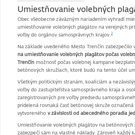
Umiestňovanie volebných plag
Obec všeobecne záväzným nariadením vyhradí mie
umiestňovanie volebných plagátov na verejných pr
2
voľby do orgánov samosprávnych krajov.
Na základe uvedeného Mesto Trenčín zabezpečilo v
na umiestňovanie volebných plagátov počas vole
Trenčín
možnosť počas volebnej kampane bezplatn
betónových skružiach, ktoré budú na tento účel um
Všetkým politickým stranám, koalíciám a nezávislým
voľby do zastupiteľstva samosprávneho kraja a oso
zaregistrovaných pre voľby predsedu samosprávneho
pridelená rovnaká časť betónovej skruže označená 
vytvoreného
v závislosti od abecedného poradia je
Umiestňovanie volebných plagátov na betónových sk
zabezpečí sám na vlastné náklady. Zároveň každý 