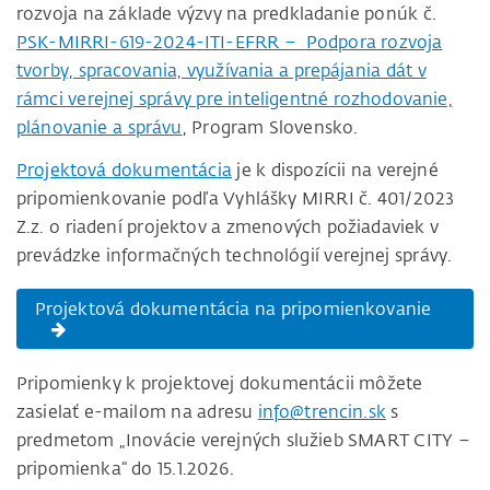
rozvoja na základe výzvy na predkladanie ponúk č.
PSK-MIRRI-619-2024-ITI-EFRR – Podpora rozvoja
tvorby, spracovania, využívania a prepájania dát v
rámci verejnej správy pre inteligentné rozhodovanie,
plánovanie a správu
, Program Slovensko.
Projektová dokumentácia
je k dispozícii na verejné
pripomienkovanie podľa Vyhlášky MIRRI č. 401/2023
Z.z. o riadení projektov a zmenových požiadaviek v
prevádzke informačných technológií verejnej správy.
Projektová dokumentácia na pripomienkovanie
Pripomienky k projektovej dokumentácii môžete
zasielať e-mailom na adresu
info@trencin.sk
s
predmetom „Inovácie verejných služieb SMART CITY –
pripomienka“ do 15.1.2026.