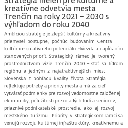
Stratégia nielen pre kultúrne a
kreatívne odvetvia mesta
Trenčín na roky 2021 – 2030 s
výhľadom do roku 2040
Ambíciou stratégie je zlepšiť kultúrny a kreatívny
priemysel postupne, počnúc budovaním Centra
kultúrno-kreatívneho potenciálu Hviezda a napĺňaním
stanovených priorít. Strategický rámec je tvorený
prostredníctvom vízie Trenčín 2040 – stať sa lídrom
regiónu a jedným z najatraktívnejších miest
Slovenska z pohľadu kvality života. Stratégia
reflektuje potreby a priority mesta a má za cieľ
vytvárať podmienky pre rozvoj vedomostne založenej
ekonomiky, príležitosti pre mladých ľudí a seniorov,
priaznivé podnikateľské prostredie, ako aj rozvoj
mestského turizmu. Priority v strategickom rámci sa
venujú rozvoju kultúrnej infraštruktúry, kreatívnemu a