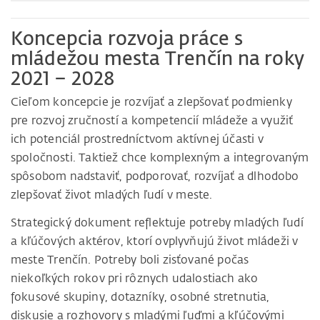
Koncepcia rozvoja práce s
mládežou mesta Trenčín na roky
2021 – 2028
Cieľom koncepcie je rozvíjať a zlepšovať podmienky
pre rozvoj zručností a kompetencií mládeže a využiť
ich potenciál prostredníctvom aktívnej účasti v
spoločnosti. Taktiež chce komplexným a integrovaným
spôsobom nadstaviť, podporovať, rozvíjať a dlhodobo
zlepšovať život mladých ľudí v meste.
Strategický dokument reflektuje potreby mladých ľudí
a kľúčových aktérov, ktorí ovplyvňujú život mládeži v
meste Trenčín. Potreby boli zisťované počas
niekoľkých rokov pri rôznych udalostiach ako
fokusové skupiny, dotazníky, osobné stretnutia,
diskusie a rozhovory s mladými ľuďmi a kľúčovými