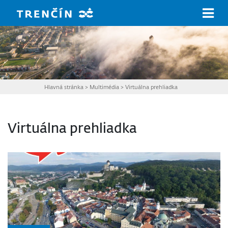
Prejsť na hlavný obsah
Hlavná stránka
>
Multimédia
>
Virtuálna prehliadka
Virtuálna prehliadka