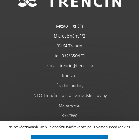
Mesto Trenčín
Mierové nám. 1/2
911 64 Trenčín
tel: 032/6504 111
e-mail: trencin@trencin.sk
Kontakt
Úradné hodiny
INFO Trenčín – oficiálne mestské noviny
Mapa webu
RSS feed
Nastavenie cookies
Na prevádzkovanie webu a analýzu návštevnosti používame súbory cookies.
Facebook