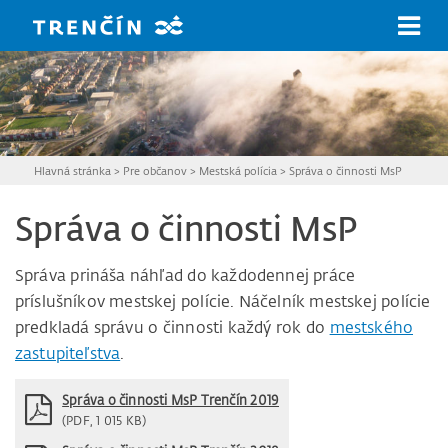
Prejsť na hlavný obsah
Hlavná stránka
>
Pre občanov
>
Mestská polícia
>
Správa o činnosti MsP
Správa o činnosti MsP
Správa prináša náhľad do každodennej práce
príslušníkov mestskej polície. Náčelník mestskej polície
predkladá správu o činnosti každý rok do
mestského
zastupiteľstva
.
Správa o činnosti MsP Trenčín 2019
(PDF, 1 015 KB)