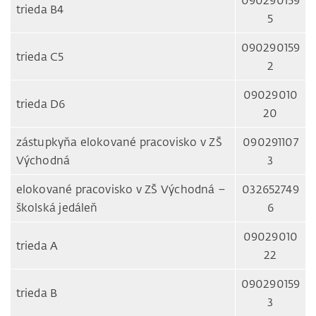
trieda B4
5
090290159
trieda C5
2
09029010
trieda D6
20
zástupkyňa elokované pracovisko v ZŠ
090291107
Východná
3
elokované pracovisko v ZŠ Východná –
032652749
školská jedáleň
6
09029010
trieda A
22
090290159
trieda B
3