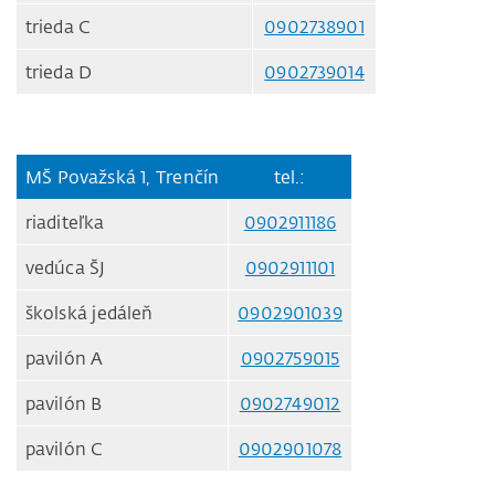
trieda C
0902738901
trieda D
0902739014
MŠ Považská 1, Trenčín
tel.:
riaditeľka
0902911186
vedúca ŠJ
0902911101
školská jedáleň
0902901039
pavilón A
0902759015
pavilón B
0902749012
pavilón C
0902901078