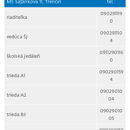
MŠ Šafárikova 11, Trenčín
tel.:
090291119
riaditeľka
0
090291110
vedúca ŠJ
4
090290116
školská jedáleň
0
090290159
trieda A1
4
09029010
trieda A2
04
09029010
trieda B3
05
090290159