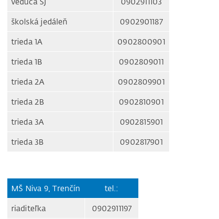
vedúca ŠJ
0902911103
školská jedáleň
0902901187
trieda 1A
0902800901
trieda 1B
0902809011
trieda 2A
0902809901
trieda 2B
0902810901
trieda 3A
0902815901
trieda 3B
0902817901
MŠ Niva 9, Trenčín
tel.:
riaditeľka
0902911197