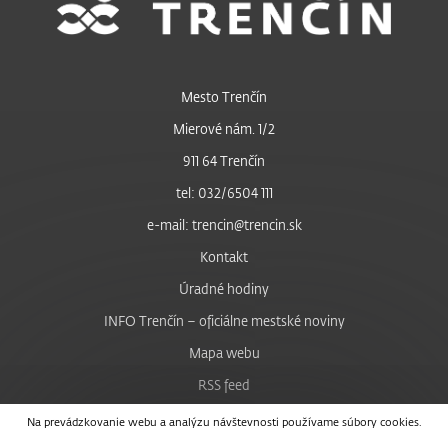
Mesto Trenčín
Mierové nám. 1/2
911 64 Trenčín
tel: 032/6504 111
e-mail: trencin@trencin.sk
Kontakt
Úradné hodiny
INFO Trenčín – oficiálne mestské noviny
Mapa webu
RSS feed
Nastavenie cookies
Na prevádzkovanie webu a analýzu návštevnosti používame súbory cookies.