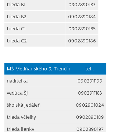
trieda B1
0902890183
trieda B2
0902890184
trieda C1
0902890185
trieda C2
0902890186
MŠ Medňanského 9, Trenčín
tel.:
riaditeľka
0902911199
vedúca ŠJ
0902911183
školská jedáleň
0902901024
trieda včielky
0902890189
trieda lienky
0902890197