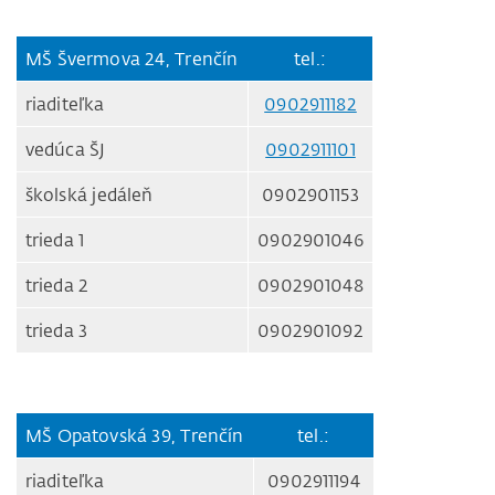
MŠ Švermova 24, Trenčín
tel.:
riaditeľka
0902911182
vedúca ŠJ
0902911101
školská jedáleň
0902901153
trieda 1
0902901046
trieda 2
0902901048
trieda 3
0902901092
MŠ Opatovská 39, Trenčín
tel.:
riaditeľka
0902911194