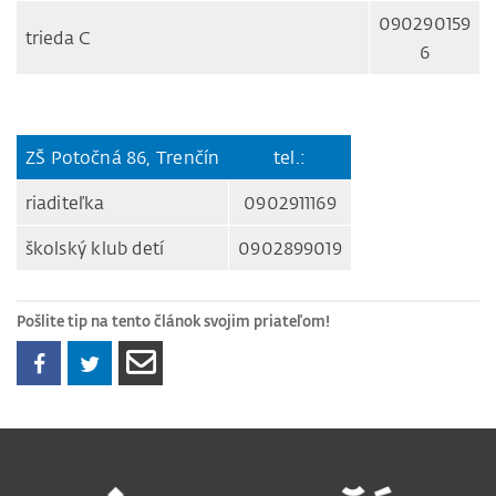
090290159
trieda C
6
ZŠ Potočná 86, Trenčín
tel.:
riaditeľka
0902911169
školský klub detí
0902899019
Pošlite tip na tento článok svojim priateľom!