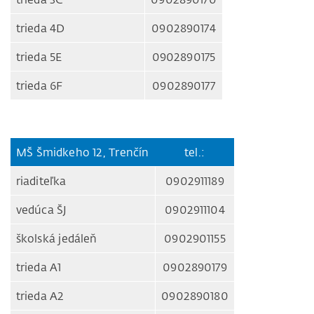
trieda 4D
0902890174
trieda 5E
0902890175
trieda 6F
0902890177
MŠ Šmidkeho 12, Trenčín
tel.:
riaditeľka
0902911189
vedúca ŠJ
0902911104
školská jedáleň
0902901155
trieda A1
0902890179
trieda A2
0902890180