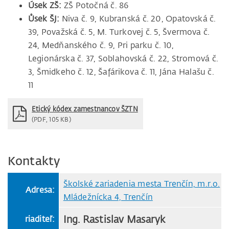
Úsek ZŠ:
ZŠ Potočná č. 86
Ůsek ŠJ:
Niva č. 9, Kubranská č. 20, Opatovská č.
39, Považská č. 5, M. Turkovej č. 5, Švermova č.
24, Medňanského č. 9, Pri parku č. 10,
Legionárska č. 37, Soblahovská č. 22, Stromová č.
3, Šmidkeho č. 12, Šafárikova č. 11, Jána Halašu č.
11
Etický kódex zamestnancov ŠZTN
(PDF, 105 KB)
Kontakty
Školské zariadenia mesta Trenčín, m.r.o.
Adresa:
Mládežnícka 4, Trenčín
Ing. Rastislav Masaryk
riaditeľ: