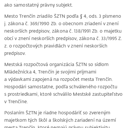
ako samostatný právny subjekt.
Mesto Trenčín zriadilo ŠZTN podľa § 4, ods. 3 písmeno
j. zákona č. 369/1990 Zb. o obecnom zriadení v znení
neskorších predpisov, zákona č. 138/1991 Zb. o majetku
obcí v znení neskorších predpisov, zákona č. 33/1995 Z.
z. o rozpočtových pravidlách v znení neskorších
predpisov.
Mestská rozpočtová organizácia ŠZTN so sídlom
Mládežnícka 4, Trenčín je svojimi príjmami
a výdavkami zapojená na rozpočet mesta Trenčín.
Hospodári samostatne, podľa schváleného rozpočtu
s prostriedkami, ktoré schválilo Mestské zastupiteľstvo
v Trenčíne.
Poslaním ŠZTN je riadne hospodáriť so zvereným
majetkom tých škôl a školských zariadení na území
mesta Trenčín, ktoré nemajú právnu subjektivitu.