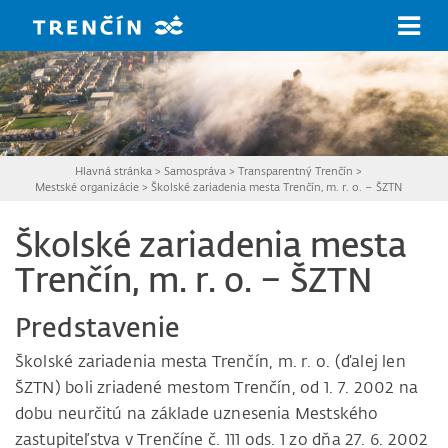
Prejsť na hlavný obsah
Hlavná stránka
>
Samospráva
>
Transparentný Trenčín
>
Mestské organizácie
>
Školské zariadenia mesta Trenčín, m. r. o. – ŠZTN
Školské zariadenia mesta
Trenčín, m. r. o. – ŠZTN
Predstavenie
Školské zariadenia mesta Trenčín, m. r. o. (ďalej len
ŠZTN) boli zriadené mestom Trenčín, od 1. 7. 2002 na
dobu neurčitú na základe uznesenia Mestského
zastupiteľstva v Trenčíne č. 111 ods. 1 zo dňa 27. 6. 2002