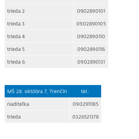
trieda 2
0902890101
trieda 3
0902890105
trieda 4
0902890110
trieda 5
0902890116
trieda 6
0902890131
MŠ 28. októbra 7, Trenčín
tel.:
riaditeľka
0902911185
trieda
0326521378