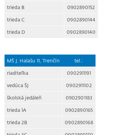
trieda B
0902890152
trieda C
0902890144
trieda D
0902890140
MŠ J. Halašu 11, Trenčín
tel.:
riaditeľka
0902911191
vedúca ŠJ
0902911102
školská jedáleň
0902901183
trieda 1A
0902890165
trieda 2B
0902890168
trieda 3C
0902890170