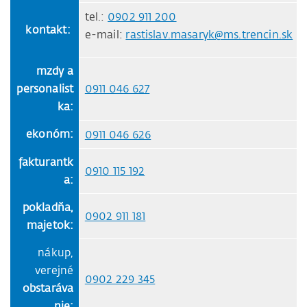
tel.:
0902 911 200
kontakt:
e-mail:
rastislav.masaryk@ms.trencin.sk
mzdy a
personalist
0911 046 627
ka:
ekonóm:
0911 046 626
fakturantk
0910 115 192
a:
pokladňa,
0902 911 181
majetok:
nákup,
verejné
0902 229 345
obstaráva
nie: