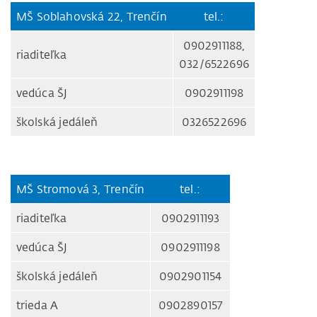
MŠ Soblahovská 22, Trenčín
tel.:
0902911188,
riaditeľka
032/6522696
vedúca ŠJ
0902911198
školská jedáleň
0326522696
MŠ Stromová 3, Trenčín
tel.:
riaditeľka
0902911193
vedúca ŠJ
0902911198
školská jedáleň
0902901154
trieda A
0902890157