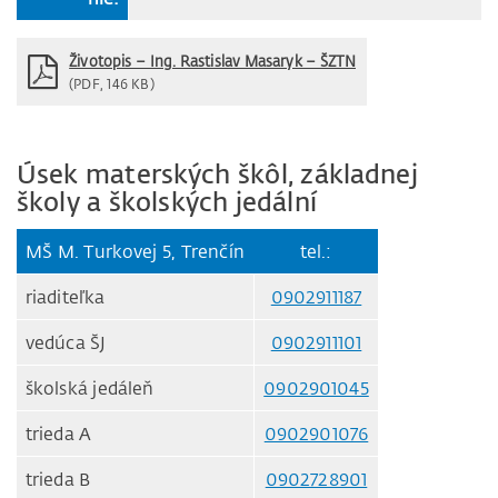
Životopis – Ing. Rastislav Masaryk – ŠZTN
(PDF, 146 KB)
Úsek materských škôl, základnej
školy a školských jedální
MŠ M. Turkovej 5, Trenčín
tel.:
riaditeľka
0902911187
vedúca ŠJ
0902911101
školská jedáleň
0902901045
trieda A
0902901076
trieda B
0902728901