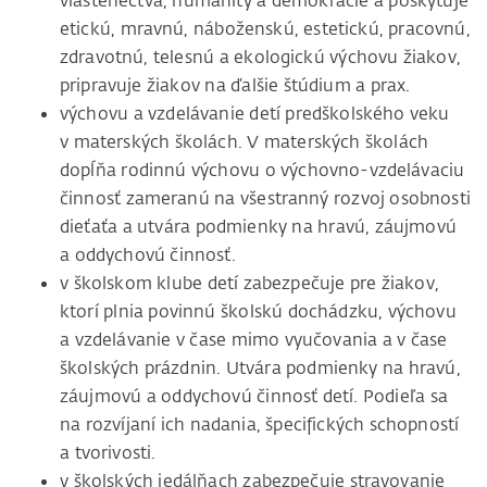
vlastenectva, humanity a demokracie a poskytuje
etickú, mravnú, náboženskú, estetickú, pracovnú,
zdravotnú, telesnú a ekologickú výchovu žiakov,
pripravuje žiakov na ďalšie štúdium a prax.
výchovu a vzdelávanie detí predškolského veku
v materských školách. V materských školách
dopĺňa rodinnú výchovu o výchovno-vzdelávaciu
činnosť zameranú na všestranný rozvoj osobnosti
dieťaťa a utvára podmienky na hravú, záujmovú
a oddychovú činnosť.
v školskom klube detí zabezpečuje pre žiakov,
ktorí plnia povinnú školskú dochádzku, výchovu
a vzdelávanie v čase mimo vyučovania a v čase
školských prázdnin. Utvára podmienky na hravú,
záujmovú a oddychovú činnosť detí. Podieľa sa
na rozvíjaní ich nadania, špecifických schopností
a tvorivosti.
v školských jedálňach zabezpečuje stravovanie