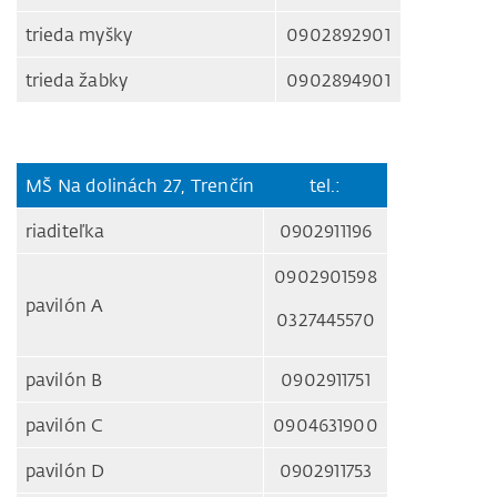
trieda myšky
0902892901
trieda žabky
0902894901
MŠ Na dolinách 27, Trenčín
tel.:
riaditeľka
0902911196
0902901598
pavilón A
0327445570
pavilón B
0902911751
pavilón C
0904631900
pavilón D
0902911753