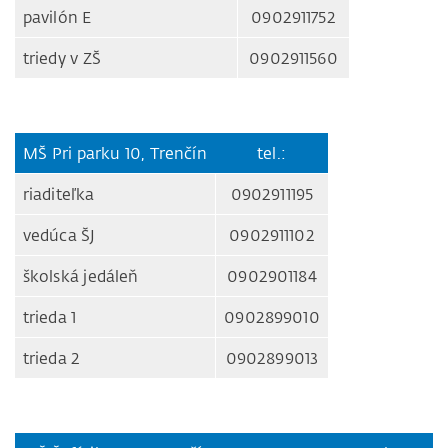
pavilón E
0902911752
triedy v ZŠ
0902911560
MŠ Pri parku 10, Trenčín
tel.:
riaditeľka
0902911195
vedúca ŠJ
0902911102
školská jedáleň
0902901184
trieda 1
0902899010
trieda 2
0902899013