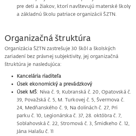
pre deti a žiakov, ktorí navštevujú materské školy
a základnú školu patriace organizácii ŠZTN.
Organizačná štruktúra
Organizácia ŠZTN zastrešuje 30 škôl a školských
zariadení bez právnej subjektivity, jej organizačná
štruktúra je nasledujúca:
Kancelária riaditeľa
Úsek ekonomický a prevádzkový
Úsek MŠ
: Niva č. 9, Kubranská č. 20, Opatovská č.
39, Považská č. 5, M. Turkovej č. 5, Švermova č.
24, Medňanského č. 9, Na dolinách č. 27, Pri
parku č. 10, Legionárska č. 37, 28. októbra č. 7,
Soblahovská č. 22, Stromová č. 3, Šmidkeho č. 12,
Jána Halašu č. 11