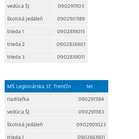
vedúca ŠJ
0902911103
školská jedáleň
0902901189
trieda 1
0902819015
trieda 2
0902836901
trieda 3
0902839011
MŠ Legionárska 37, Trenčín
tel.:
riaditeľka
0902911184
vedúca ŠJ
0902911183
školská jedáleň
0902901023
trieda 1
0902861901