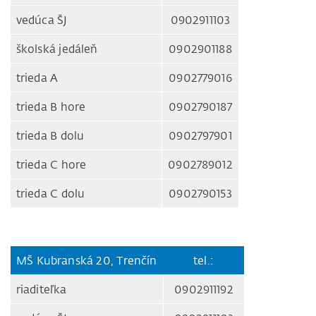
vedúca ŠJ
0902911103
školská jedáleň
0902901188
trieda A
0902779016
trieda B hore
0902790187
trieda B dolu
0902797901
trieda C hore
0902789012
trieda C dolu
0902790153
MŠ Kubranská 20, Trenčín
tel.:
riaditeľka
0902911192