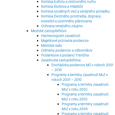
Komisia kultúry a cestovného ruchu
Komisia školstva a mládeže
Komisia sociálnych vecí a verejného poriadku
Komisia životného prostredia, dopravy,
investícií a územného plánovania
Ochrana verejného záujmu
Mestské zastupiteľstvo
Harmonogram zasadnutí
Majetkové priznania poslancov
Mestská rada
Odmeny poslancov a odborníkov
Poslankyne a poslanci Trenčína
Zasadnutia zastupiteľstva
Dochádzka poslancov MZ v rokoch 2001
– 2010
Programy a termíny zasadnutí MsZ v
rokoch 2001 – 2010
Programy a termíny zasadnutí
MsZ v roku 2002
Programy a termíny zasadnutí
MsZ v roku 2003
Programy a termíny zasadnutí
MsZ v roku 2004
Programy a termíny zasadnutí