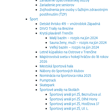
Zariadenie opatrovateľskej služby
Zariadenie pre seniorov
Zvýhodnenia pre osoby s ťažkým zdravotným
postihnutím (ŤZP)
Šport
Detské ihrisko 419 – vnútroblok Západná
DIVO Traily na Brezine
Krytá plaváreň Trenčín
Malý bazén – rozpis na jún 2024
Sauna ženy, muži – rozpis na jún 2024
Veľký bazén – rozpis na jún 2024
Letné kúpalisko na Ostrove v Trenčíne
Majstrovstvá sveta v hokeji hráčov do 18 rokov
2026
Mestská športová hala
Nábory do športových klubov
Nominácia na športovca roka 2025
Pumptrack
Skatepark
Športové areály na školách
Športový areál pri ZŠ, Bezručova ul.
Športový areál pri ZŠ, Dlhé Hony
Športový areál pri ZŠ, Hodžova 37
Športový areál pri ZŠ, Ul. L.