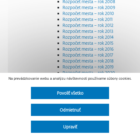
Rozpočet mesta – rok 2008
Rozpočet mesta – rok 2009
Rozpočet mesta – rok 2010
Rozpočet mesta – rok 2011
Rozpočet mesta – rok 2012
Rozpočet mesta – rok 2013
Rozpočet mesta – rok 2014
Rozpočet mesta – rok 2015
Rozpočet mesta – rok 2016
Rozpočet mesta – rok 2017
Rozpočet mesta – rok 2018
Rozpočet mesta – rok 2019
Rozpočet mesta – rok 2020
Na prevádzkovanie webu a analýzu návštevnosti používame súbory cookies.
Rozpočet mesta – rok 2021
Rozpočet mesta – rok 2022
Rozpočet mesta – rok 2023
Povoliť všetko
Rozpočet mesta – rok 2024
Rozpočet mesta – rok 2025
Rozpočet mesta – rok 2026
Odmietnuť
Smernice a dokumenty
Strategické dokumenty
Transparentnosť a výdavky na štátnu reklamu
Upraviť
Úradná tabuľa
Všeobecne záväzné nariadenia – VZN