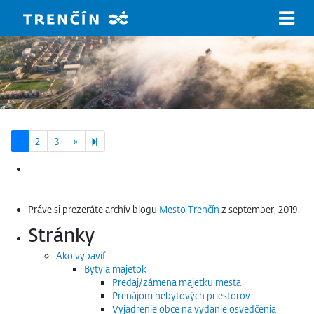
Prejsť na hlavný obsah
Next page
7
1
2
3
»
Hľadať:
Práve si prezeráte archív blogu
Mesto Trenčín
z september, 2019.
Stránky
Ako vybaviť
Byty a majetok
Predaj/zámena majetku mesta
Prenájom nebytových priestorov
Vyjadrenie obce na vydanie osvedčenia