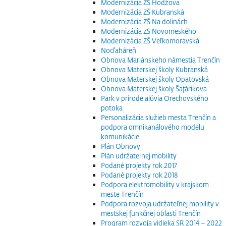
Modernizácia ZŠ Hodžova
Modernizácia ZŠ Kubranská
Modernizácia ZŠ Na dolinách
Modernizácia ZŠ Novomeského
Modernizácia ZŠ Veľkomoravská
Nocľaháreň
Obnova Mariánskeho námestia Trenčín
Obnova Materskej školy Kubranská
Obnova Materskej školy Opatovská
Obnova Materskej školy Šafárikova
Park v prírode alúvia Orechovského
potoka
Personalizácia služieb mesta Trenčín a
podpora omnikanálového modelu
komunikácie
Plán Obnovy
Plán udržateľnej mobility
Podané projekty rok 2017
Podané projekty rok 2018
Podpora elektromobility v krajskom
meste Trenčín
Podpora rozvoja udržateľnej mobility v
mestskej funkčnej oblasti Trenčín
Program rozvoja vidieka SR 2014 – 2022