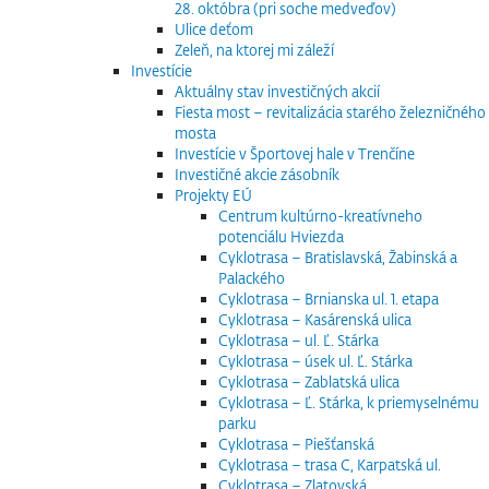
28. októbra (pri soche medveďov)
Ulice deťom
Zeleň, na ktorej mi záleží
Investície
Aktuálny stav investičných akcií
Fiesta most – revitalizácia starého železničného
mosta
Investície v Športovej hale v Trenčíne
Investičné akcie zásobník
Projekty EÚ
Centrum kultúrno-kreatívneho
potenciálu Hviezda
Cyklotrasa – Bratislavská, Žabinská a
Palackého
Cyklotrasa – Brnianska ul. 1. etapa
Cyklotrasa – Kasárenská ulica
Cyklotrasa – ul. Ľ. Stárka
Cyklotrasa – úsek ul. Ľ. Stárka
Cyklotrasa – Zablatská ulica
Cyklotrasa – Ľ. Stárka, k priemyselnému
parku
Cyklotrasa – Piešťanská
Cyklotrasa – trasa C, Karpatská ul.
Cyklotrasa – Zlatovská