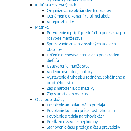
Kultúra a cestovný ruch
Organizovanie občianskych obradov
Oznámenie o konaní kultúrnej akcie
Verejné zbierky
Matrika
Potvrdenie o prijatí predošlého priezviska po
rozvode manželstva
Spracovanie zmien v osobných údajoch
občanov
Určenie otcovstva pred alebo po narodení
dieťaťa
Uzatvorenie manželstva
Vedenie osobitnej matriky
Vystavenie druhopisu rodného, sobášneho a
úmrtného listu
Zápis narodenia do matriky
Zápis úmrtia do matriky
Obchod a služby
Povolenie ambulantného predaja
Povolenie konania príležitostného trhu
Povolenie predaja na trhoviskách
Predĺženie záverečnej hodiny
Stanovenie času predaja a času prevádzky