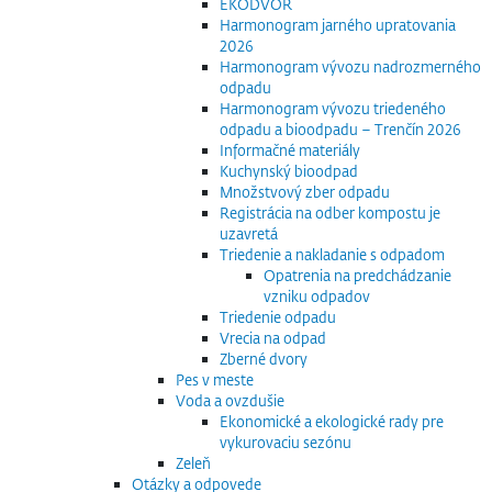
EKODVOR
Harmonogram jarného upratovania
2026
Harmonogram vývozu nadrozmerného
odpadu
Harmonogram vývozu triedeného
odpadu a bioodpadu – Trenčín 2026
Informačné materiály
Kuchynský bioodpad
Množstvový zber odpadu
Registrácia na odber kompostu je
uzavretá
Triedenie a nakladanie s odpadom
Opatrenia na predchádzanie
vzniku odpadov
Triedenie odpadu
Vrecia na odpad
Zberné dvory
Pes v meste
Voda a ovzdušie
Ekonomické a ekologické rady pre
vykurovaciu sezónu
Zeleň
Otázky a odpovede