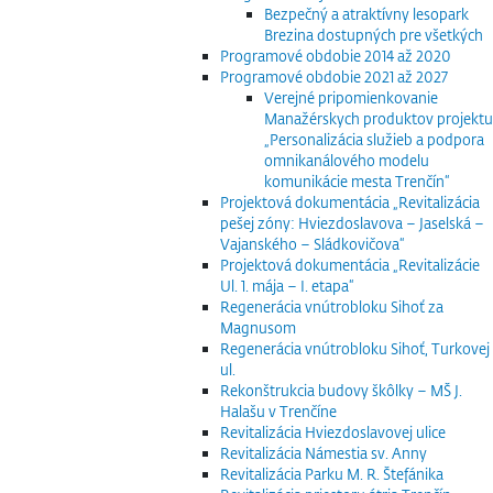
Bezpečný a atraktívny lesopark
Brezina dostupných pre všetkých
Programové obdobie 2014 až 2020
Programové obdobie 2021 až 2027
Verejné pripomienkovanie
Manažérskych produktov projektu
„Personalizácia služieb a podpora
omnikanálového modelu
komunikácie mesta Trenčín“
Projektová dokumentácia „Revitalizácia
pešej zóny: Hviezdoslavova – Jaselská –
Vajanského – Sládkovičova“
Projektová dokumentácia „Revitalizácie
Ul. 1. mája – I. etapa“
Regenerácia vnútrobloku Sihoť za
Magnusom
Regenerácia vnútrobloku Sihoť, Turkovej
ul.
Rekonštrukcia budovy škôlky – MŠ J.
Halašu v Trenčíne
Revitalizácia Hviezdoslavovej ulice
Revitalizácia Námestia sv. Anny
Revitalizácia Parku M. R. Štefánika