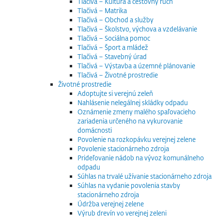
Tlačivá – Kultúra a cestovný ruch
Tlačivá – Matrika
Tlačivá – Obchod a služby
Tlačivá – Školstvo, výchova a vzdelávanie
Tlačivá – Sociálna pomoc
Tlačivá – Šport a mládež
Tlačivá – Stavebný úrad
Tlačivá – Výstavba a územné plánovanie
Tlačivá – Životné prostredie
Životné prostredie
Adoptujte si verejnú zeleň
Nahlásenie nelegálnej skládky odpadu
Oznámenie zmeny malého spaľovacieho
zariadenia určeného na vykurovanie
domácnosti
Povolenie na rozkopávku verejnej zelene
Povolenie stacionárneho zdroja
Prideľovanie nádob na vývoz komunálneho
odpadu
Súhlas na trvalé užívanie stacionárneho zdroja
Súhlas na vydanie povolenia stavby
stacionárneho zdroja
Údržba verejnej zelene
Výrub drevín vo verejnej zeleni