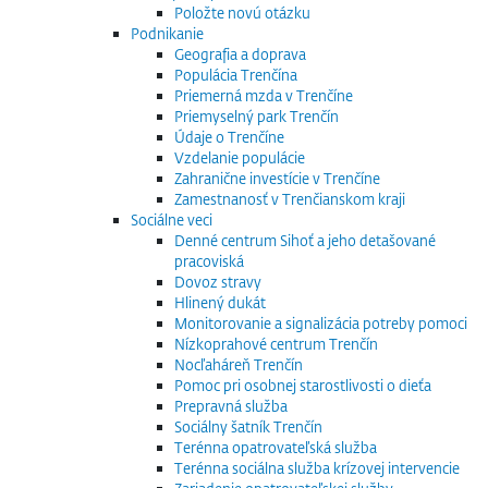
Položte novú otázku
Podnikanie
Geografia a doprava
Populácia Trenčína
Priemerná mzda v Trenčíne
Priemyselný park Trenčín
Údaje o Trenčíne
Vzdelanie populácie
Zahranične investície v Trenčíne
Zamestnanosť v Trenčianskom kraji
Sociálne veci
Denné centrum Sihoť a jeho detašované
pracoviská
Dovoz stravy
Hlinený dukát
Monitorovanie a signalizácia potreby pomoci
Nízkoprahové centrum Trenčín
Nocľaháreň Trenčín
Pomoc pri osobnej starostlivosti o dieťa
Prepravná služba
Sociálny šatník Trenčín
Terénna opatrovateľská služba
Terénna sociálna služba krízovej intervencie