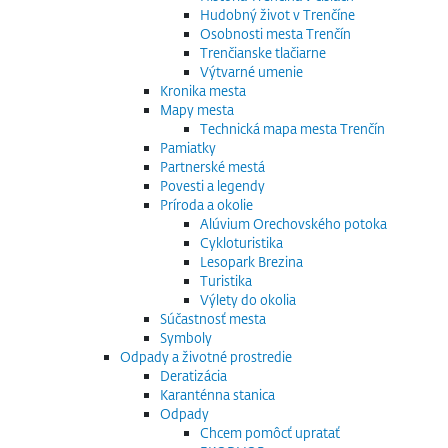
Hudobný život v Trenčíne
Osobnosti mesta Trenčín
Trenčianske tlačiarne
Výtvarné umenie
Kronika mesta
Mapy mesta
Technická mapa mesta Trenčín
Pamiatky
Partnerské mestá
Povesti a legendy
Príroda a okolie
Alúvium Orechovského potoka
Cykloturistika
Lesopark Brezina
Turistika
Výlety do okolia
Súčastnosť mesta
Symboly
Odpady a životné prostredie
Deratizácia
Karanténna stanica
Odpady
Chcem pomôcť upratať