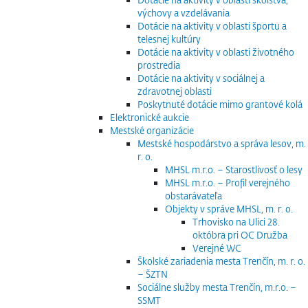
výchovy a vzdelávania
Dotácie na aktivity v oblasti športu a
telesnej kultúry
Dotácie na aktivity v oblasti životného
prostredia
Dotácie na aktivity v sociálnej a
zdravotnej oblasti
Poskytnuté dotácie mimo grantové kolá
Elektronické aukcie
Mestské organizácie
Mestské hospodárstvo a správa lesov, m.
r. o.
MHSL m.r.o. – Starostlivosť o lesy
MHSL m.r.o. – Profil verejného
obstarávateľa
Objekty v správe MHSL, m. r. o.
Trhovisko na Ulici 28.
októbra pri OC Družba
Verejné WC
Školské zariadenia mesta Trenčín, m. r. o.
– ŠZTN
Sociálne služby mesta Trenčín, m.r.o. –
SSMT