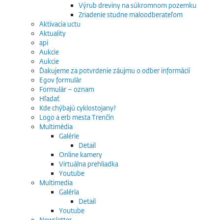
Výrub dreviny na súkromnom pozemku
Zriadenie studne maloodberateľom
Aktivacia uctu
Aktuality
api
Aukcie
Aukcie
Ďakujeme za potvrdenie záujmu o odber informácií
Egov formulár
Formulár – oznam
Hľadať
Kde chýbajú cyklostojany?
Logo a erb mesta Trenčín
Multimédia
Galérie
Detail
Online kamery
Virtuálna prehliadka
Youtube
Multimedia
Galéria
Detail
Youtube
Newsletter