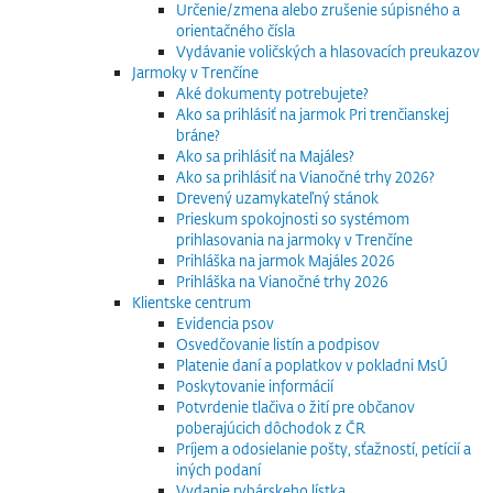
Určenie/zmena alebo zrušenie súpisného a
orientačného čísla
Vydávanie voličských a hlasovacích preukazov
Jarmoky v Trenčíne
Aké dokumenty potrebujete?
Ako sa prihlásiť na jarmok Pri trenčianskej
bráne?
Ako sa prihlásiť na Majáles?
Ako sa prihlásiť na Vianočné trhy 2026?
Drevený uzamykateľný stánok
Prieskum spokojnosti so systémom
prihlasovania na jarmoky v Trenčíne
Prihláška na jarmok Majáles 2026
Prihláška na Vianočné trhy 2026
Klientske centrum
Evidencia psov
Osvedčovanie listín a podpisov
Platenie daní a poplatkov v pokladni MsÚ
Poskytovanie informácií
Potvrdenie tlačiva o žití pre občanov
poberajúcich dôchodok z ČR
Príjem a odosielanie pošty, sťažností, petícií a
iných podaní
Vydanie rybárskeho lístka