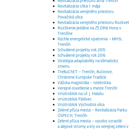
Revitalizácia priestoru átria Trenčín
Revitalizácia Ulice 1. mája
Revitalizácia verejného priestoru
Považská ulica
Revitalizácia verejného priestoru Rozkvet
Rozšírenie jedálne na ZŠ Dlhé Hony v
Trenčíne
Rýchle energetické opatrenia – MHSL
Trenčín
Schválené projekty rok 2015
Schválené projekty rok 2016
Stratégia adaptability na klimatickú
zmenu
TreBuChET – Trenčín, Bučovice,
Chránime Európske Tradície
Vážska magistrála – Istebnícka
Verejné osvetlenie v meste Trenčín
Vnútroblok na Ul. J. Halašu
Vnútroblok Pádivec
Vnútroblok Východná ulica
Zelené pľúca mesta – Revitalizácia Parku
ÚSPECH, Trenčín
Zelené pľúca mesta – vysoko vzrastlé
a alejové stromy a kry vo verejnej zeleni v