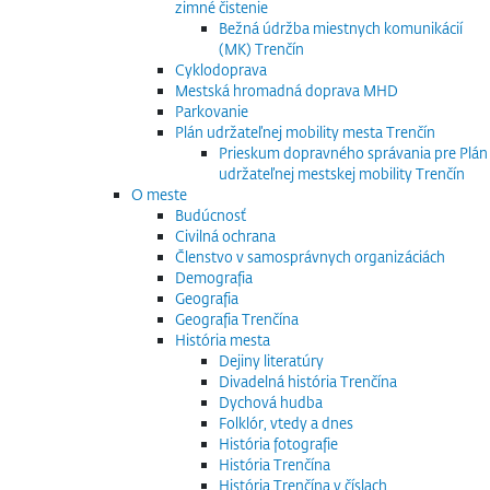
zimné čistenie
Bežná údržba miestnych komunikácií
(MK) Trenčín
Cyklodoprava
Mestská hromadná doprava MHD
Parkovanie
Plán udržateľnej mobility mesta Trenčín
Prieskum dopravného správania pre Plán
udržateľnej mestskej mobility Trenčín
O meste
Budúcnosť
Civilná ochrana
Členstvo v samosprávnych organizáciách
Demografia
Geografia
Geografia Trenčína
História mesta
Dejiny literatúry
Divadelná história Trenčína
Dychová hudba
Folklór, vtedy a dnes
História fotografie
História Trenčína
História Trenčína v číslach