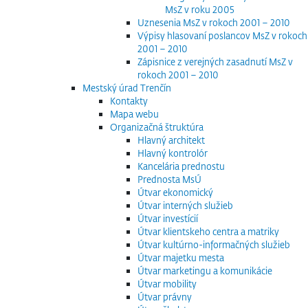
MsZ v roku 2005
Uznesenia MsZ v rokoch 2001 – 2010
Výpisy hlasovaní poslancov MsZ v rokoch
2001 – 2010
Zápisnice z verejných zasadnutí MsZ v
rokoch 2001 – 2010
Mestský úrad Trenčín
Kontakty
Mapa webu
Organizačná štruktúra
Hlavný architekt
Hlavný kontrolór
Kancelária prednostu
Prednosta MsÚ
Útvar ekonomický
Útvar interných služieb
Útvar investícií
Útvar klientskeho centra a matriky
Útvar kultúrno-informačných služieb
Útvar majetku mesta
Útvar marketingu a komunikácie
Útvar mobility
Útvar právny