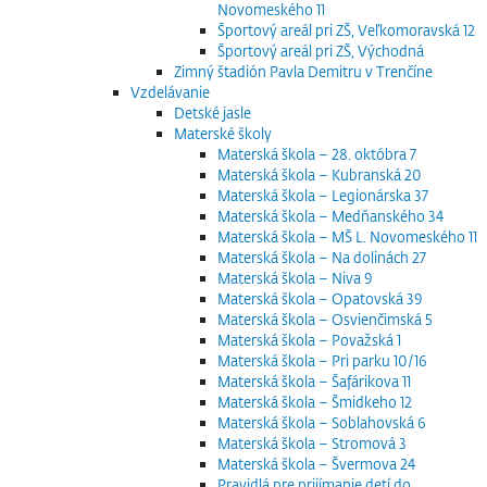
Novomeského 11
Športový areál pri ZŠ, Veľkomoravská 12
Športový areál pri ZŠ, Východná
Zimný štadión Pavla Demitru v Trenčíne
Vzdelávanie
Detské jasle
Materské školy
Materská škola – 28. októbra 7
Materská škola – Kubranská 20
Materská škola – Legionárska 37
Materská škola – Medňanského 34
Materská škola – MŠ L. Novomeského 11
Materská škola – Na dolinách 27
Materská škola – Niva 9
Materská škola – Opatovská 39
Materská škola – Osvienčimská 5
Materská škola – Považská 1
Materská škola – Pri parku 10/16
Materská škola – Šafárikova 11
Materská škola – Šmidkeho 12
Materská škola – Soblahovská 6
Materská škola – Stromová 3
Materská škola – Švermova 24
Pravidlá pre prijímanie detí do