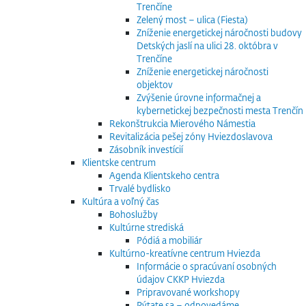
Trenčíne
Zelený most – ulica (Fiesta)
Zníženie energetickej náročnosti budovy
Detských jaslí na ulici 28. októbra v
Trenčíne
Zníženie energetickej náročnosti
objektov
Zvýšenie úrovne informačnej a
kybernetickej bezpečnosti mesta Trenčín
Rekonštrukcia Mierového Námestia
Revitalizácia pešej zóny Hviezdoslavova
Zásobník investícií
Klientske centrum
Agenda Klientskeho centra
Trvalé bydlisko
Kultúra a voľný čas
Bohoslužby
Kultúrne strediská
Pódiá a mobiliár
Kultúrno-kreatívne centrum Hviezda
Informácie o spracúvaní osobných
údajov CKKP Hviezda
Pripravované workshopy
Pýtate sa – odpovedáme