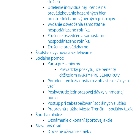
služieb
Udelenie individuálnej licencie na
prevádzkovanie hazardných hier
prostredníctvom výherných prístrojov
Vydanie osvedčenia samostatne
hospodáriaceho roľníka
Zrušenie osvedčenia samostatne
hospodáriaceho roľníka
Zrušenie prevádzkarne
Školstvo, výchova a vzdelávanie
Sociálna pomoc
Karta pre seniorov
Prevádzky poskytujúce benefity
držiteľom KARTY PRE SENIOROV
Poradenstvo k žiadostiam v oblasti sociálnych
vecí
Poskytnutie jednorazovej dávky v hmotnej
núdzi
Postup pri zabezpečovaní sociálnych služieb
Prepravná služba Mesta Trenčín – sociálny taxík
Šport a mládež
Oznámenie o konaní športovej akcie
Stavebný úrad
Dočasné užívanie stavby