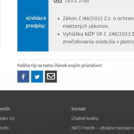
(DOCX, 21 KB)
súvisiace
Zákon č.146/2023 Z.z. o ochra
predpisy:
niektorých zákonov.
Vyhláška MŽP SR č. 248/2023 Z
znečisťovania ovzdušia v platn
Pošlite tip na tento článok svojim priateľom!
enčín
Kontakt
nám. 1/2
Úradné hodiny
enčín
INFO Trenčín – oficiálne mestské 