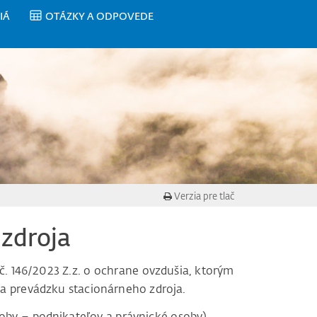
IÁ
OTÁZKY A ODPOVEDE
Verzia pre tlač
 zdroja
č. 146/2023 Z.z. o ochrane ovzdušia, ktorým
na prevádzku stacionárneho zdroja.
soby – podnikateľov a právnické osoby),