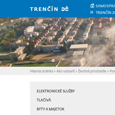
Prejsť na hlavný obsah
SAMOSPR
TRENČÍN 2
Hlavná stránka
>
Ako vybaviť
>
Životné prostredie
>
Pov
ELEKTRONICKÉ SLUŽBY
TLAČIVÁ
BYTY A MAJETOK