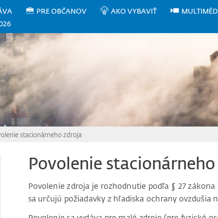
ÁVA
PRE OBČANOV
AKO VYBAVIŤ
MULTIMÉD
026
olenie stacionárneho zdroja
Povolenie stacionárneho
Povolenie zdroja je rozhodnutie podľa § 27 zákona 
sa určujú požiadavky z hľadiska ochrany ovzdušia 
Povolenie sa vydáva pre malé zdroje (pre fyzické o