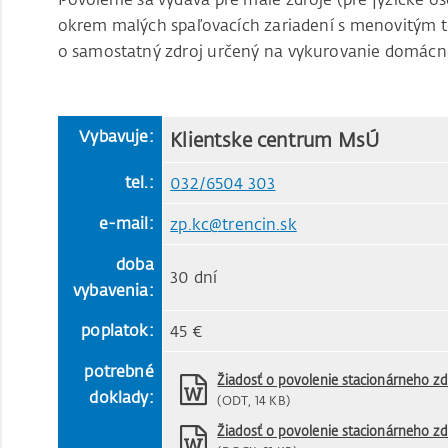
okrem malých spaľovacích zariadení s menovitým 
o samostatný zdroj určený na vykurovanie domácno
Vybavuje:
Klientske centrum MsÚ
tel.:
032/6504 303
e-mail:
zp.kc@trencin.sk
doba
30 dní
vybavenia:
poplatok:
45 €
potrebné
Žiadosť o povolenie stacionárneho zd
doklady:
(ODT, 14 KB)
Žiadosť o povolenie stacionárneho zd