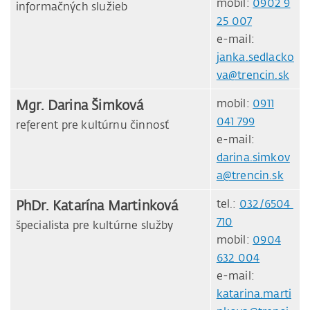
mobil:
0902 9
informačných služieb
25 007
e-mail:
janka.sedlacko
va@trencin.sk
Mgr. Darina Šimková
mobil:
0911
041 799
referent pre kultúrnu činnosť
e-mail:
darina.simkov
a@trencin.sk
PhDr. Katarína Martinková
tel.:
032/6504
710
špecialista pre kultúrne služby
mobil:
0904
632 004
e-mail:
katarina.marti