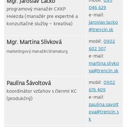
Mgr. Jaroslav Lacko
mobil:
0911
046 629
programový manažér CKKP
e-mail:
Hviezda (manažér pre expertné a
jaroslav.lacko
konzultačné služby – kreatíva)
@trencin.sk
Mgr. Martina Slivková
mobil:
0902
602 507
marketingový manažér/dramaturg
e-mail:
martina.slivko
va@trencin.sk
Paulína Šávoltová
mobil:
0902
676 409
koordinátor vzťahov s členmi KC
e-mail:
(produkčný)
paulina.savolt
ova@trencin.s
k