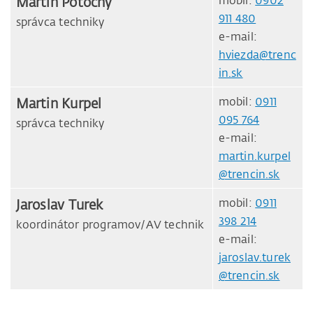
Martin Potočný
mobil:
0902
911 480
správca techniky
e-mail:
hviezda@trenc
in.sk
Martin Kurpel
mobil:
0911
095 764
správca techniky
e-mail:
martin.kurpel
@trencin.sk
Jaroslav Turek
mobil:
0911
398 214
koordinátor programov/AV technik
e-mail:
jaroslav.turek
@trencin.sk