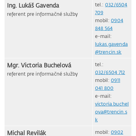
Ing. Lukáš Gavenda
tel.:
032/6504
709
referent pre informačné služby
mobil:
0904
848 564
e-mail:
lukas.gavenda
@trencin.sk
Mgr. Victoria Buchelová
tel.:
032/6504 712
referent pre informačné služby
mobil:
0911
041 800
e-mail:
victoria.buchel
ova@trencin.s
k
Michal Revilák
mobil:
0902