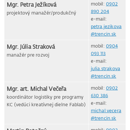
Mgr. Petra Ježíková
mobil:
0902
890 204
projektový manažér/produkčný
e-mail:
petra.jezikova
@trencin.sk
Mgr. Júlia Straková
mobil:
0904
093 113
manažér pre rozvoj
e-mail:
julia.strakova
@trencin.sk
Mgr. art. Michal Večeřa
mobil:
0902
630 386
koordinátor logistiky pre programy
e-mail:
KC (vedúci kreatívnej dielne Fablab)
michal.vecera
@trencin.sk