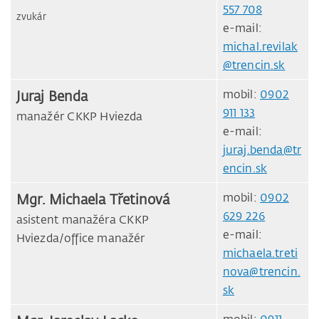
557 708
zvukár
e-mail:
michal.revilak
@trencin.sk
Juraj Benda
mobil:
0902
911 133
manažér CKKP Hviezda
e-mail:
juraj.benda@tr
encin.sk
Mgr. Michaela Třetinová
mobil:
0902
629 226
asistent manažéra CKKP
e-mail:
Hviezda/office manažér
michaela.treti
nova@trencin.
sk