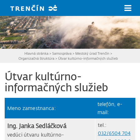
Prejsť na hlavný obsah
Hlavná stránka
>
Samospráva
>
Mestský úrad Trenčín
>
Organizačná štruktúra
>
Útvar kultúrno-informačných služieb
Útvar kultúrno-
informačných služieb
telefón, e-
Meno zamestnanca:
mail:
Ing. Janka Sedláčková
tel.:
032/6504 704
vedúci útvaru kultúrno-