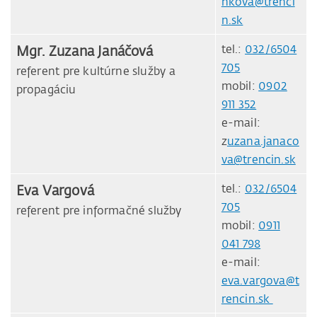
nkova@trenci
n.sk
Mgr. Zuzana Janáčová
tel.:
032/6504
705
referent pre kultúrne služby a
mobil:
0902
propagáciu
911 352
e-mail:
z
uzana.janaco
va@trencin.sk
Eva Vargová
tel.:
032/6504
705
referent pre informačné služby
mobil:
0911
041 798
e-mail:
eva.vargova@t
rencin.sk