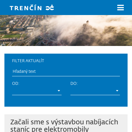
Prejsť na hlavný obsah
FILTER AKTUALÍT
OD:
DO:
Začali sme s výstavbou nabíjacích
staníc pre elektromobily