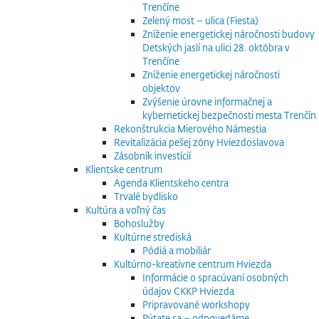
Trenčíne
Zelený most – ulica (Fiesta)
Zníženie energetickej náročnosti budovy
Detských jaslí na ulici 28. októbra v
Trenčíne
Zníženie energetickej náročnosti
objektov
Zvýšenie úrovne informačnej a
kybernetickej bezpečnosti mesta Trenčín
Rekonštrukcia Mierového Námestia
Revitalizácia pešej zóny Hviezdoslavova
Zásobník investícií
Klientske centrum
Agenda Klientskeho centra
Trvalé bydlisko
Kultúra a voľný čas
Bohoslužby
Kultúrne strediská
Pódiá a mobiliár
Kultúrno-kreatívne centrum Hviezda
Informácie o spracúvaní osobných
údajov CKKP Hviezda
Pripravované workshopy
Pýtate sa – odpovedáme