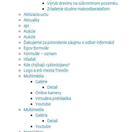
Výrub dreviny na súkromnom pozemku
Zriadenie studne maloodberateľom
Aktivacia uctu
Aktuality
api
Aukcie
Aukcie
Ďakujeme za potvrdenie záujmu o odber informácií
Egov formulár
Formulár – oznam
Hľadať
Kde chýbajú cyklostojany?
Logo a erb mesta Trenčín
Multimédia
Galérie
Detail
Online kamery
Virtuálna prehliadka
Youtube
Multimedia
Galéria
Detail
Youtube
Newsletter