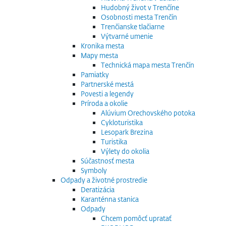
Hudobný život v Trenčíne
Osobnosti mesta Trenčín
Trenčianske tlačiarne
Výtvarné umenie
Kronika mesta
Mapy mesta
Technická mapa mesta Trenčín
Pamiatky
Partnerské mestá
Povesti a legendy
Príroda a okolie
Alúvium Orechovského potoka
Cykloturistika
Lesopark Brezina
Turistika
Výlety do okolia
Súčastnosť mesta
Symboly
Odpady a životné prostredie
Deratizácia
Karanténna stanica
Odpady
Chcem pomôcť upratať