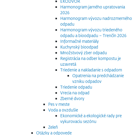
EKODVOR
Harmonogram jarného upratovania
2026
Harmonogram vývozu nadrozmerného
odpadu
Harmonogram vývozu triedeného
odpadu a bioodpadu – Trenčín 2026
Informačné materiály
Kuchynský bioodpad
Množstvový zber odpadu
Registrácia na odber kompostu je
uzavretá
Triedenie a nakladanie s odpadom
Opatrenia na predchádzanie
vzniku odpadov
Triedenie odpadu
Vrecia na odpad
Zberné dvory
Pes v meste
Voda a ovzdušie
Ekonomické a ekologické rady pre
vykurovaciu sezónu
Zeleň
Otázky a odpovede