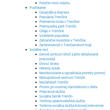
Položte novú otázku
Podnikanie
Geografia a doprava
Populácia Trenčína
Priemerná mzda v Trenčíne
Priemyselný park Trenčín
Údaje o Trenčíne
Vzdelanie populácie
Zahranične investície v Trenčíne
Zamestnanosť v Trenčianskom kraji
Sociálne veci
Denné centrum Sihoť a jeho detašované
pracoviská
Dovoz stravy
Hlinený dukát
Monitorovanie a signalizácia potreby pomoci
Nízkoprahové centrum Trenčín
Nocľaháreň Trenčín
Pomoc pri osobnej starostlivosti o dieťa
Prepravná služba
Sociálny šatník Trenčín
Terénna opatrovateľská služba
Terénna sociálna služba krízovej intervencie