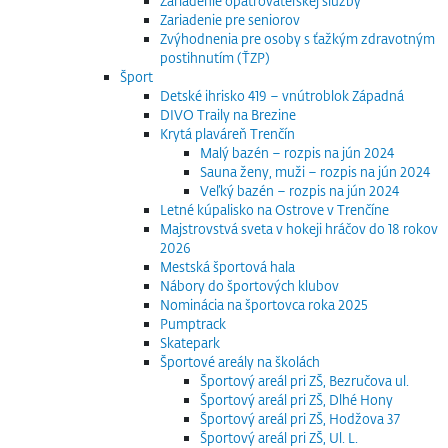
Zariadenie opatrovateľskej služby
Zariadenie pre seniorov
Zvýhodnenia pre osoby s ťažkým zdravotným
postihnutím (ŤZP)
Šport
Detské ihrisko 419 – vnútroblok Západná
DIVO Traily na Brezine
Krytá plaváreň Trenčín
Malý bazén – rozpis na jún 2024
Sauna ženy, muži – rozpis na jún 2024
Veľký bazén – rozpis na jún 2024
Letné kúpalisko na Ostrove v Trenčíne
Majstrovstvá sveta v hokeji hráčov do 18 rokov
2026
Mestská športová hala
Nábory do športových klubov
Nominácia na športovca roka 2025
Pumptrack
Skatepark
Športové areály na školách
Športový areál pri ZŠ, Bezručova ul.
Športový areál pri ZŠ, Dlhé Hony
Športový areál pri ZŠ, Hodžova 37
Športový areál pri ZŠ, Ul. L.