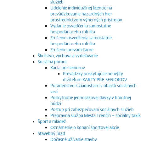
služieb
Udelenie individuálnej licencie na
prevádzkovanie hazardných hier
prostredníctvom výherných prístrojov
Vydanie osvedčenia samostatne
hospodáriaceho roľníka
Zrušenie osvedčenia samostatne
hospodáriaceho roľníka
Zrušenie prevádzkarne
Školstvo, výchova a vzdelávanie
Sociálna pomoc
Karta pre seniorov
Prevádzky poskytujúce benefity
držiteľom KARTY PRE SENIOROV
Poradenstvo k žiadostiam v oblasti sociálnych
vecí
Poskytnutie jednorazovej dávky v hmotnej
núdzi
Postup pri zabezpečovaní sociálnych služieb
Prepravná služba Mesta Trenčín – sociálny taxík
Šport a mládež
Oznámenie o konaní športovej akcie
Stavebný úrad
Dočasné užívanie stavby