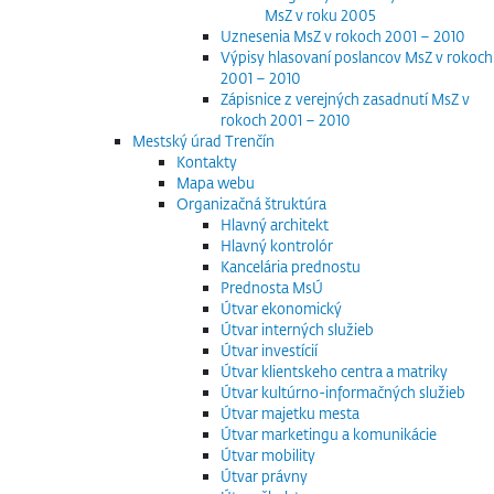
MsZ v roku 2005
Uznesenia MsZ v rokoch 2001 – 2010
Výpisy hlasovaní poslancov MsZ v rokoch
2001 – 2010
Zápisnice z verejných zasadnutí MsZ v
rokoch 2001 – 2010
Mestský úrad Trenčín
Kontakty
Mapa webu
Organizačná štruktúra
Hlavný architekt
Hlavný kontrolór
Kancelária prednostu
Prednosta MsÚ
Útvar ekonomický
Útvar interných služieb
Útvar investícií
Útvar klientskeho centra a matriky
Útvar kultúrno-informačných služieb
Útvar majetku mesta
Útvar marketingu a komunikácie
Útvar mobility
Útvar právny