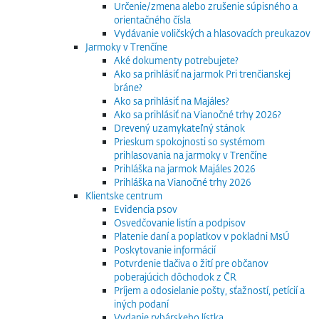
Určenie/zmena alebo zrušenie súpisného a
orientačného čísla
Vydávanie voličských a hlasovacích preukazov
Jarmoky v Trenčíne
Aké dokumenty potrebujete?
Ako sa prihlásiť na jarmok Pri trenčianskej
bráne?
Ako sa prihlásiť na Majáles?
Ako sa prihlásiť na Vianočné trhy 2026?
Drevený uzamykateľný stánok
Prieskum spokojnosti so systémom
prihlasovania na jarmoky v Trenčíne
Prihláška na jarmok Majáles 2026
Prihláška na Vianočné trhy 2026
Klientske centrum
Evidencia psov
Osvedčovanie listín a podpisov
Platenie daní a poplatkov v pokladni MsÚ
Poskytovanie informácií
Potvrdenie tlačiva o žití pre občanov
poberajúcich dôchodok z ČR
Príjem a odosielanie pošty, sťažností, petícií a
iných podaní
Vydanie rybárskeho lístka