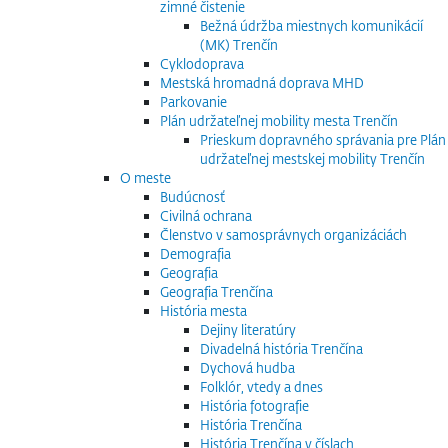
zimné čistenie
Bežná údržba miestnych komunikácií
(MK) Trenčín
Cyklodoprava
Mestská hromadná doprava MHD
Parkovanie
Plán udržateľnej mobility mesta Trenčín
Prieskum dopravného správania pre Plán
udržateľnej mestskej mobility Trenčín
O meste
Budúcnosť
Civilná ochrana
Členstvo v samosprávnych organizáciách
Demografia
Geografia
Geografia Trenčína
História mesta
Dejiny literatúry
Divadelná história Trenčína
Dychová hudba
Folklór, vtedy a dnes
História fotografie
História Trenčína
História Trenčína v číslach