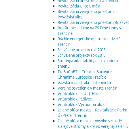
Revitalizácia priestoru átria Trenčín
Revitalizácia Ulice 1. mája
Revitalizácia verejného priestoru
Považská ulica
Revitalizácia verejného priestoru Rozkvet
Rozšírenie jedálne na ZŠ Dlhé Hony v
Trenčíne
Rýchle energetické opatrenia – MHSL
Trenčín
Schválené projekty rok 2015
Schválené projekty rok 2016
Stratégia adaptability na klimatickú
zmenu
TreBuChET – Trenčín, Bučovice,
Chránime Európske Tradície
Vážska magistrála – Istebnícka
Verejné osvetlenie v meste Trenčín
Vnútroblok na Ul. J. Halašu
Vnútroblok Pádivec
Vnútroblok Východná ulica
Zelené pľúca mesta – Revitalizácia Parku
ÚSPECH, Trenčín
Zelené pľúca mesta – vysoko vzrastlé
a alejové stromy a kry vo verejnej zeleni v