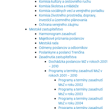
Komisia kultúry a cestovného ruchu
Komisia školstva a mládeže
Komisia sociálnych vecí a verejného poriadku
Komisia životného prostredia, dopravy,
investícií a územného plánovania
Ochrana verejného záujmu
Mestské zastupiteľstvo
Harmonogram zasadnutí
Majetkové priznania poslancov
Mestská rada
Odmeny poslancov a odborníkov
Poslankyne a poslanci Trenčína
Zasadnutia zastupiteľstva
Dochádzka poslancov MZ v rokoch 2001
– 2010
Programy a termíny zasadnutí MsZ v
rokoch 2001 – 2010
Programy a termíny zasadnutí
MsZ v roku 2002
Programy a termíny zasadnutí
MsZ v roku 2003
Programy a termíny zasadnutí
MsZ v roku 2004
Programy a termíny zasadnutí