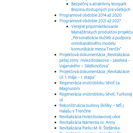
Bezpečný a atraktívny lesopark
Brezina dostupných pre všetkých
Programové obdobie 2014 až 2020
Programové obdobie 2021 až 2027
Verejné pripomienkovanie
Manažérskych produktov projektu
„Personalizácia služieb a podpora
omnikanálového modelu
komunikácie mesta Trenčín“
Projektová dokumentácia „Revitalizácia
pešej zóny: Hviezdoslavova – Jaselská –
Vajanského – Sládkovičova“
Projektová dokumentácia „Revitalizácie
Ul. 1. mája – I. etapa“
Regenerácia vnútrobloku Sihoť za
Magnusom
Regenerácia vnútrobloku Sihoť, Turkovej
ul.
Rekonštrukcia budovy škôlky – MŠ J.
Halašu v Trenčíne
Revitalizácia Hviezdoslavovej ulice
Revitalizácia Námestia sv. Anny
Revitalizácia Parku M. R. Štefánika