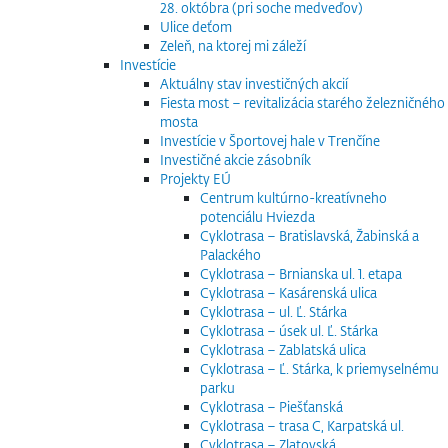
28. októbra (pri soche medveďov)
Ulice deťom
Zeleň, na ktorej mi záleží
Investície
Aktuálny stav investičných akcií
Fiesta most – revitalizácia starého železničného
mosta
Investície v Športovej hale v Trenčíne
Investičné akcie zásobník
Projekty EÚ
Centrum kultúrno-kreatívneho
potenciálu Hviezda
Cyklotrasa – Bratislavská, Žabinská a
Palackého
Cyklotrasa – Brnianska ul. 1. etapa
Cyklotrasa – Kasárenská ulica
Cyklotrasa – ul. Ľ. Stárka
Cyklotrasa – úsek ul. Ľ. Stárka
Cyklotrasa – Zablatská ulica
Cyklotrasa – Ľ. Stárka, k priemyselnému
parku
Cyklotrasa – Piešťanská
Cyklotrasa – trasa C, Karpatská ul.
Cyklotrasa – Zlatovská