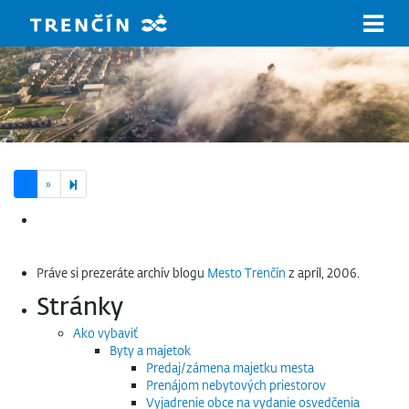
Prejsť na hlavný obsah
Next page
2
1
»
Hľadať:
Práve si prezeráte archív blogu
Mesto Trenčín
z apríl, 2006.
Stránky
Ako vybaviť
Byty a majetok
Predaj/zámena majetku mesta
Prenájom nebytových priestorov
Vyjadrenie obce na vydanie osvedčenia