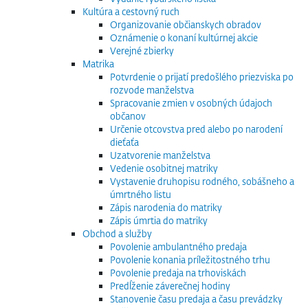
Kultúra a cestovný ruch
Organizovanie občianskych obradov
Oznámenie o konaní kultúrnej akcie
Verejné zbierky
Matrika
Potvrdenie o prijatí predošlého priezviska po
rozvode manželstva
Spracovanie zmien v osobných údajoch
občanov
Určenie otcovstva pred alebo po narodení
dieťaťa
Uzatvorenie manželstva
Vedenie osobitnej matriky
Vystavenie druhopisu rodného, sobášneho a
úmrtného listu
Zápis narodenia do matriky
Zápis úmrtia do matriky
Obchod a služby
Povolenie ambulantného predaja
Povolenie konania príležitostného trhu
Povolenie predaja na trhoviskách
Predĺženie záverečnej hodiny
Stanovenie času predaja a času prevádzky