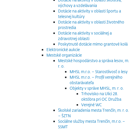
výchovy a vzdelávania
Dotácie na aktivity v oblasti športu a
telesnej kultúry
Dotácie na aktivity v oblasti životného
prostredia
Dotácie na aktivity v sociálnej a
zdravotnej oblasti
Poskytnuté dotácie mimo grantové kolá
Elektronické aukcie
Mestské organizácie
Mestské hospodárstvo a správa lesov, m.
r. o.
MHSL m.r.o. – Starostlivosť o lesy
MHSL m.r.o. – Profil verejného
obstarávateľa
Objekty v správe MHSL, m. r. o.
Trhovisko na Ulici 28.
októbra pri OC Družba
Verejné WC
Školské zariadenia mesta Trenčín, m. r. o.
– ŠZTN
Sociálne služby mesta Trenčín, m.r.o. –
SSMT