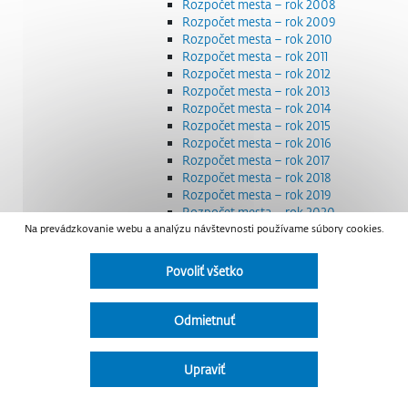
Rozpočet mesta – rok 2008
Rozpočet mesta – rok 2009
Rozpočet mesta – rok 2010
Rozpočet mesta – rok 2011
Rozpočet mesta – rok 2012
Rozpočet mesta – rok 2013
Rozpočet mesta – rok 2014
Rozpočet mesta – rok 2015
Rozpočet mesta – rok 2016
Rozpočet mesta – rok 2017
Rozpočet mesta – rok 2018
Rozpočet mesta – rok 2019
Rozpočet mesta – rok 2020
Na prevádzkovanie webu a analýzu návštevnosti používame súbory cookies.
Rozpočet mesta – rok 2021
Rozpočet mesta – rok 2022
Rozpočet mesta – rok 2023
Povoliť všetko
Rozpočet mesta – rok 2024
Rozpočet mesta – rok 2025
Rozpočet mesta – rok 2026
Odmietnuť
Smernice a dokumenty
Strategické dokumenty
Transparentnosť a výdavky na štátnu reklamu
Upraviť
Úradná tabuľa
Všeobecne záväzné nariadenia – VZN