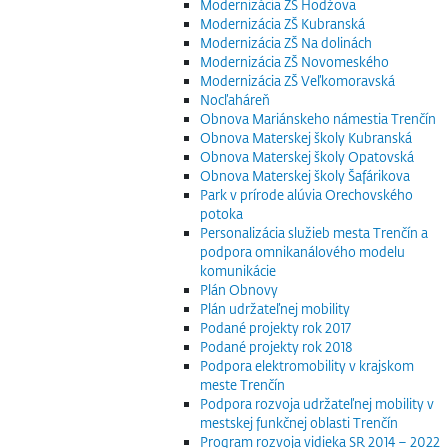
Modernizácia ZŠ Hodžova
Modernizácia ZŠ Kubranská
Modernizácia ZŠ Na dolinách
Modernizácia ZŠ Novomeského
Modernizácia ZŠ Veľkomoravská
Nocľaháreň
Obnova Mariánskeho námestia Trenčín
Obnova Materskej školy Kubranská
Obnova Materskej školy Opatovská
Obnova Materskej školy Šafárikova
Park v prírode alúvia Orechovského
potoka
Personalizácia služieb mesta Trenčín a
podpora omnikanálového modelu
komunikácie
Plán Obnovy
Plán udržateľnej mobility
Podané projekty rok 2017
Podané projekty rok 2018
Podpora elektromobility v krajskom
meste Trenčín
Podpora rozvoja udržateľnej mobility v
mestskej funkčnej oblasti Trenčín
Program rozvoja vidieka SR 2014 – 2022