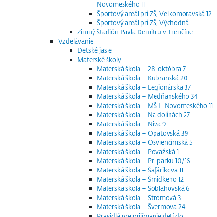
Novomeského 11
Športový areál pri ZŠ, Veľkomoravská 12
Športový areál pri ZŠ, Východná
Zimný štadión Pavla Demitru v Trenčíne
Vzdelávanie
Detské jasle
Materské školy
Materská škola – 28. októbra 7
Materská škola – Kubranská 20
Materská škola – Legionárska 37
Materská škola – Medňanského 34
Materská škola – MŠ L. Novomeského 11
Materská škola – Na dolinách 27
Materská škola – Niva 9
Materská škola – Opatovská 39
Materská škola – Osvienčimská 5
Materská škola – Považská 1
Materská škola – Pri parku 10/16
Materská škola – Šafárikova 11
Materská škola – Šmidkeho 12
Materská škola – Soblahovská 6
Materská škola – Stromová 3
Materská škola – Švermova 24
Pravidlá pre prijímanie detí do