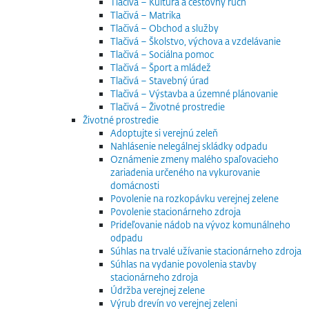
Tlačivá – Kultúra a cestovný ruch
Tlačivá – Matrika
Tlačivá – Obchod a služby
Tlačivá – Školstvo, výchova a vzdelávanie
Tlačivá – Sociálna pomoc
Tlačivá – Šport a mládež
Tlačivá – Stavebný úrad
Tlačivá – Výstavba a územné plánovanie
Tlačivá – Životné prostredie
Životné prostredie
Adoptujte si verejnú zeleň
Nahlásenie nelegálnej skládky odpadu
Oznámenie zmeny malého spaľovacieho
zariadenia určeného na vykurovanie
domácnosti
Povolenie na rozkopávku verejnej zelene
Povolenie stacionárneho zdroja
Prideľovanie nádob na vývoz komunálneho
odpadu
Súhlas na trvalé užívanie stacionárneho zdroja
Súhlas na vydanie povolenia stavby
stacionárneho zdroja
Údržba verejnej zelene
Výrub drevín vo verejnej zeleni