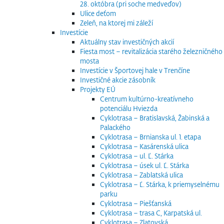
28. októbra (pri soche medveďov)
Ulice deťom
Zeleň, na ktorej mi záleží
Investície
Aktuálny stav investičných akcií
Fiesta most – revitalizácia starého železničného
mosta
Investície v Športovej hale v Trenčíne
Investičné akcie zásobník
Projekty EÚ
Centrum kultúrno-kreatívneho
potenciálu Hviezda
Cyklotrasa – Bratislavská, Žabinská a
Palackého
Cyklotrasa – Brnianska ul. 1. etapa
Cyklotrasa – Kasárenská ulica
Cyklotrasa – ul. Ľ. Stárka
Cyklotrasa – úsek ul. Ľ. Stárka
Cyklotrasa – Zablatská ulica
Cyklotrasa – Ľ. Stárka, k priemyselnému
parku
Cyklotrasa – Piešťanská
Cyklotrasa – trasa C, Karpatská ul.
Cyklotrasa – Zlatovská