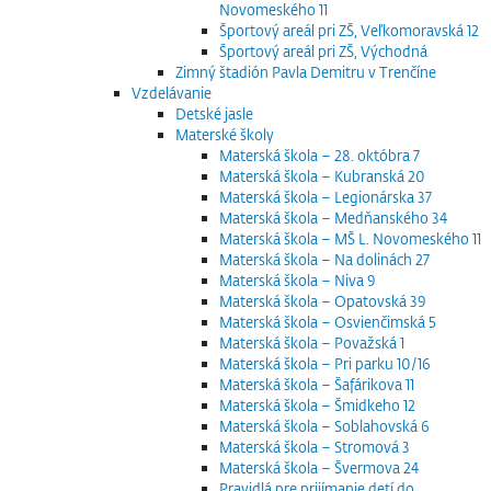
Novomeského 11
Športový areál pri ZŠ, Veľkomoravská 12
Športový areál pri ZŠ, Východná
Zimný štadión Pavla Demitru v Trenčíne
Vzdelávanie
Detské jasle
Materské školy
Materská škola – 28. októbra 7
Materská škola – Kubranská 20
Materská škola – Legionárska 37
Materská škola – Medňanského 34
Materská škola – MŠ L. Novomeského 11
Materská škola – Na dolinách 27
Materská škola – Niva 9
Materská škola – Opatovská 39
Materská škola – Osvienčimská 5
Materská škola – Považská 1
Materská škola – Pri parku 10/16
Materská škola – Šafárikova 11
Materská škola – Šmidkeho 12
Materská škola – Soblahovská 6
Materská škola – Stromová 3
Materská škola – Švermova 24
Pravidlá pre prijímanie detí do