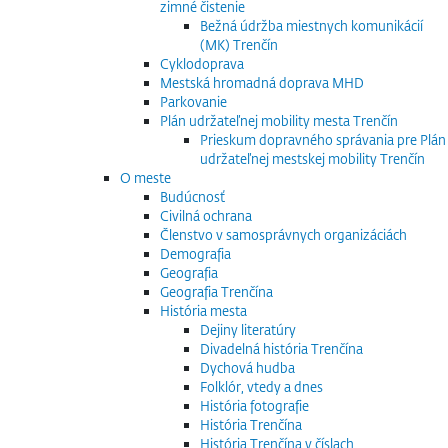
zimné čistenie
Bežná údržba miestnych komunikácií
(MK) Trenčín
Cyklodoprava
Mestská hromadná doprava MHD
Parkovanie
Plán udržateľnej mobility mesta Trenčín
Prieskum dopravného správania pre Plán
udržateľnej mestskej mobility Trenčín
O meste
Budúcnosť
Civilná ochrana
Členstvo v samosprávnych organizáciách
Demografia
Geografia
Geografia Trenčína
História mesta
Dejiny literatúry
Divadelná história Trenčína
Dychová hudba
Folklór, vtedy a dnes
História fotografie
História Trenčína
História Trenčína v číslach