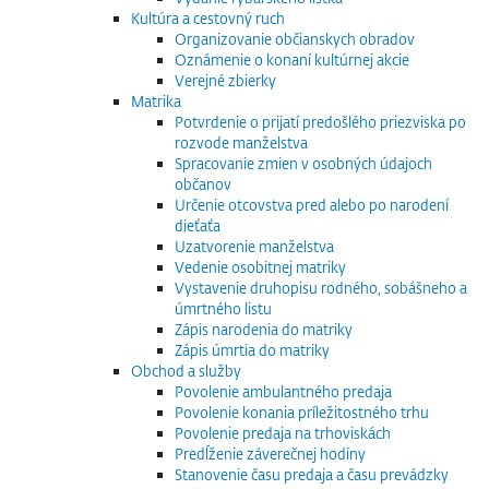
Kultúra a cestovný ruch
Organizovanie občianskych obradov
Oznámenie o konaní kultúrnej akcie
Verejné zbierky
Matrika
Potvrdenie o prijatí predošlého priezviska po
rozvode manželstva
Spracovanie zmien v osobných údajoch
občanov
Určenie otcovstva pred alebo po narodení
dieťaťa
Uzatvorenie manželstva
Vedenie osobitnej matriky
Vystavenie druhopisu rodného, sobášneho a
úmrtného listu
Zápis narodenia do matriky
Zápis úmrtia do matriky
Obchod a služby
Povolenie ambulantného predaja
Povolenie konania príležitostného trhu
Povolenie predaja na trhoviskách
Predĺženie záverečnej hodiny
Stanovenie času predaja a času prevádzky