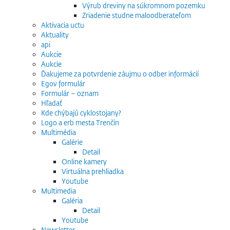
Výrub dreviny na súkromnom pozemku
Zriadenie studne maloodberateľom
Aktivacia uctu
Aktuality
api
Aukcie
Aukcie
Ďakujeme za potvrdenie záujmu o odber informácií
Egov formulár
Formulár – oznam
Hľadať
Kde chýbajú cyklostojany?
Logo a erb mesta Trenčín
Multimédia
Galérie
Detail
Online kamery
Virtuálna prehliadka
Youtube
Multimedia
Galéria
Detail
Youtube
Newsletter