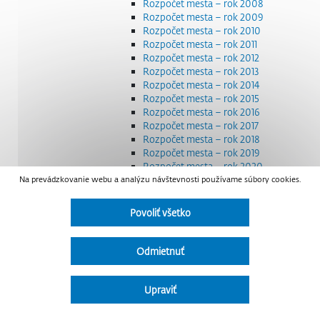
Rozpočet mesta – rok 2008
Rozpočet mesta – rok 2009
Rozpočet mesta – rok 2010
Rozpočet mesta – rok 2011
Rozpočet mesta – rok 2012
Rozpočet mesta – rok 2013
Rozpočet mesta – rok 2014
Rozpočet mesta – rok 2015
Rozpočet mesta – rok 2016
Rozpočet mesta – rok 2017
Rozpočet mesta – rok 2018
Rozpočet mesta – rok 2019
Rozpočet mesta – rok 2020
Na prevádzkovanie webu a analýzu návštevnosti používame súbory cookies.
Rozpočet mesta – rok 2021
Rozpočet mesta – rok 2022
Rozpočet mesta – rok 2023
Povoliť všetko
Rozpočet mesta – rok 2024
Rozpočet mesta – rok 2025
Rozpočet mesta – rok 2026
Odmietnuť
Smernice a dokumenty
Strategické dokumenty
Transparentnosť a výdavky na štátnu reklamu
Upraviť
Úradná tabuľa
Všeobecne záväzné nariadenia – VZN