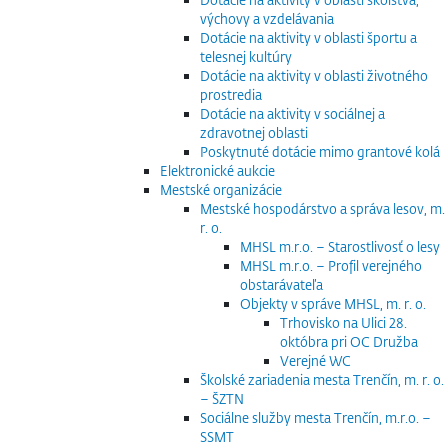
výchovy a vzdelávania
Dotácie na aktivity v oblasti športu a
telesnej kultúry
Dotácie na aktivity v oblasti životného
prostredia
Dotácie na aktivity v sociálnej a
zdravotnej oblasti
Poskytnuté dotácie mimo grantové kolá
Elektronické aukcie
Mestské organizácie
Mestské hospodárstvo a správa lesov, m.
r. o.
MHSL m.r.o. – Starostlivosť o lesy
MHSL m.r.o. – Profil verejného
obstarávateľa
Objekty v správe MHSL, m. r. o.
Trhovisko na Ulici 28.
októbra pri OC Družba
Verejné WC
Školské zariadenia mesta Trenčín, m. r. o.
– ŠZTN
Sociálne služby mesta Trenčín, m.r.o. –
SSMT