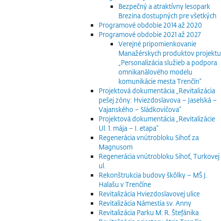
Bezpečný a atraktívny lesopark
Brezina dostupných pre všetkých
Programové obdobie 2014 až 2020
Programové obdobie 2021 až 2027
Verejné pripomienkovanie
Manažérskych produktov projektu
„Personalizácia služieb a podpora
omnikanálového modelu
komunikácie mesta Trenčín“
Projektová dokumentácia „Revitalizácia
pešej zóny: Hviezdoslavova – Jaselská –
Vajanského – Sládkovičova“
Projektová dokumentácia „Revitalizácie
Ul. 1. mája – I. etapa“
Regenerácia vnútrobloku Sihoť za
Magnusom
Regenerácia vnútrobloku Sihoť, Turkovej
ul.
Rekonštrukcia budovy škôlky – MŠ J.
Halašu v Trenčíne
Revitalizácia Hviezdoslavovej ulice
Revitalizácia Námestia sv. Anny
Revitalizácia Parku M. R. Štefánika