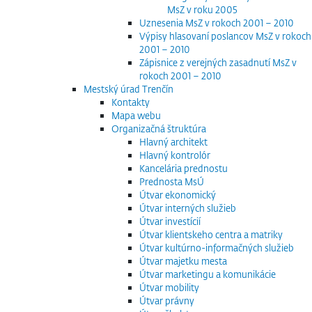
MsZ v roku 2005
Uznesenia MsZ v rokoch 2001 – 2010
Výpisy hlasovaní poslancov MsZ v rokoch
2001 – 2010
Zápisnice z verejných zasadnutí MsZ v
rokoch 2001 – 2010
Mestský úrad Trenčín
Kontakty
Mapa webu
Organizačná štruktúra
Hlavný architekt
Hlavný kontrolór
Kancelária prednostu
Prednosta MsÚ
Útvar ekonomický
Útvar interných služieb
Útvar investícií
Útvar klientskeho centra a matriky
Útvar kultúrno-informačných služieb
Útvar majetku mesta
Útvar marketingu a komunikácie
Útvar mobility
Útvar právny