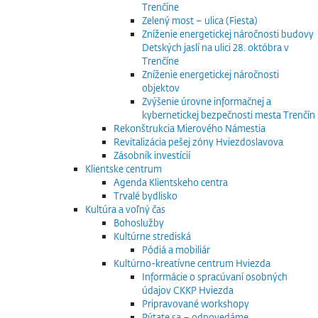
Trenčíne
Zelený most – ulica (Fiesta)
Zníženie energetickej náročnosti budovy
Detských jaslí na ulici 28. októbra v
Trenčíne
Zníženie energetickej náročnosti
objektov
Zvýšenie úrovne informačnej a
kybernetickej bezpečnosti mesta Trenčín
Rekonštrukcia Mierového Námestia
Revitalizácia pešej zóny Hviezdoslavova
Zásobník investícií
Klientske centrum
Agenda Klientskeho centra
Trvalé bydlisko
Kultúra a voľný čas
Bohoslužby
Kultúrne strediská
Pódiá a mobiliár
Kultúrno-kreatívne centrum Hviezda
Informácie o spracúvaní osobných
údajov CKKP Hviezda
Pripravované workshopy
Pýtate sa – odpovedáme