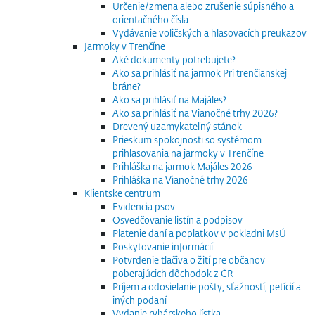
Určenie/zmena alebo zrušenie súpisného a
orientačného čísla
Vydávanie voličských a hlasovacích preukazov
Jarmoky v Trenčíne
Aké dokumenty potrebujete?
Ako sa prihlásiť na jarmok Pri trenčianskej
bráne?
Ako sa prihlásiť na Majáles?
Ako sa prihlásiť na Vianočné trhy 2026?
Drevený uzamykateľný stánok
Prieskum spokojnosti so systémom
prihlasovania na jarmoky v Trenčíne
Prihláška na jarmok Majáles 2026
Prihláška na Vianočné trhy 2026
Klientske centrum
Evidencia psov
Osvedčovanie listín a podpisov
Platenie daní a poplatkov v pokladni MsÚ
Poskytovanie informácií
Potvrdenie tlačiva o žití pre občanov
poberajúcich dôchodok z ČR
Príjem a odosielanie pošty, sťažností, petícií a
iných podaní
Vydanie rybárskeho lístka