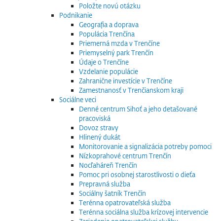
Položte novú otázku
Podnikanie
Geografia a doprava
Populácia Trenčína
Priemerná mzda v Trenčíne
Priemyselný park Trenčín
Údaje o Trenčíne
Vzdelanie populácie
Zahranične investície v Trenčíne
Zamestnanosť v Trenčianskom kraji
Sociálne veci
Denné centrum Sihoť a jeho detašované
pracoviská
Dovoz stravy
Hlinený dukát
Monitorovanie a signalizácia potreby pomoci
Nízkoprahové centrum Trenčín
Nocľaháreň Trenčín
Pomoc pri osobnej starostlivosti o dieťa
Prepravná služba
Sociálny šatník Trenčín
Terénna opatrovateľská služba
Terénna sociálna služba krízovej intervencie