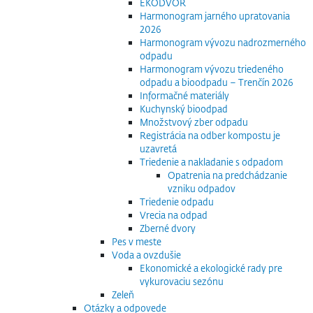
EKODVOR
Harmonogram jarného upratovania
2026
Harmonogram vývozu nadrozmerného
odpadu
Harmonogram vývozu triedeného
odpadu a bioodpadu – Trenčín 2026
Informačné materiály
Kuchynský bioodpad
Množstvový zber odpadu
Registrácia na odber kompostu je
uzavretá
Triedenie a nakladanie s odpadom
Opatrenia na predchádzanie
vzniku odpadov
Triedenie odpadu
Vrecia na odpad
Zberné dvory
Pes v meste
Voda a ovzdušie
Ekonomické a ekologické rady pre
vykurovaciu sezónu
Zeleň
Otázky a odpovede