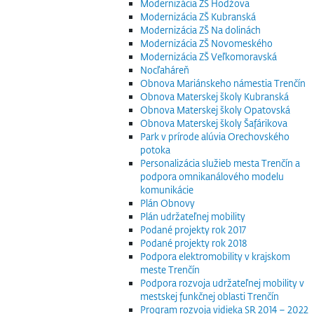
Modernizácia ZŠ Hodžova
Modernizácia ZŠ Kubranská
Modernizácia ZŠ Na dolinách
Modernizácia ZŠ Novomeského
Modernizácia ZŠ Veľkomoravská
Nocľaháreň
Obnova Mariánskeho námestia Trenčín
Obnova Materskej školy Kubranská
Obnova Materskej školy Opatovská
Obnova Materskej školy Šafárikova
Park v prírode alúvia Orechovského
potoka
Personalizácia služieb mesta Trenčín a
podpora omnikanálového modelu
komunikácie
Plán Obnovy
Plán udržateľnej mobility
Podané projekty rok 2017
Podané projekty rok 2018
Podpora elektromobility v krajskom
meste Trenčín
Podpora rozvoja udržateľnej mobility v
mestskej funkčnej oblasti Trenčín
Program rozvoja vidieka SR 2014 – 2022