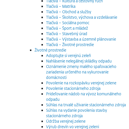
Tlačivá – Kultúra a cestovný ruch
Tlačivá – Matrika
Tlačivá – Obchod a služby
Tlačivá – Školstvo, výchova a vzdelávanie
Tlačivá – Sociálna pomoc
Tlačivá – Šport a mládež
Tlačivá – Stavebný úrad
Tlačivá – Výstavba a územné plánovanie
Tlačivá – Životné prostredie
Životné prostredie
Adoptujte si verejnú zeleň
Nahlásenie nelegálnej skládky odpadu
Oznámenie zmeny malého spaľovacieho
zariadenia určeného na vykurovanie
domácnosti
Povolenie na rozkopávku verejnej zelene
Povolenie stacionárneho zdroja
Prideľovanie nádob na vývoz komunálneho
odpadu
Súhlas na trvalé užívanie stacionárneho zdroja
Súhlas na vydanie povolenia stavby
stacionárneho zdroja
Údržba verejnej zelene
Výrub drevín vo verejnej zeleni