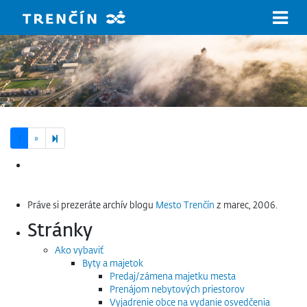
Prejsť na hlavný obsah
Next page
2
1
»
Hľadať:
Práve si prezeráte archív blogu
Mesto Trenčín
z marec, 2006.
Stránky
Ako vybaviť
Byty a majetok
Predaj/zámena majetku mesta
Prenájom nebytových priestorov
Vyjadrenie obce na vydanie osvedčenia