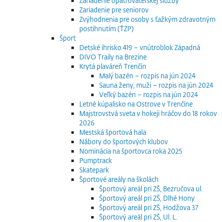
Zariadenie opatrovateľskej služby
Zariadenie pre seniorov
Zvýhodnenia pre osoby s ťažkým zdravotným
postihnutím (ŤZP)
Šport
Detské ihrisko 419 – vnútroblok Západná
DIVO Traily na Brezine
Krytá plaváreň Trenčín
Malý bazén – rozpis na jún 2024
Sauna ženy, muži – rozpis na jún 2024
Veľký bazén – rozpis na jún 2024
Letné kúpalisko na Ostrove v Trenčíne
Majstrovstvá sveta v hokeji hráčov do 18 rokov
2026
Mestská športová hala
Nábory do športových klubov
Nominácia na športovca roka 2025
Pumptrack
Skatepark
Športové areály na školách
Športový areál pri ZŠ, Bezručova ul.
Športový areál pri ZŠ, Dlhé Hony
Športový areál pri ZŠ, Hodžova 37
Športový areál pri ZŠ, Ul. L.