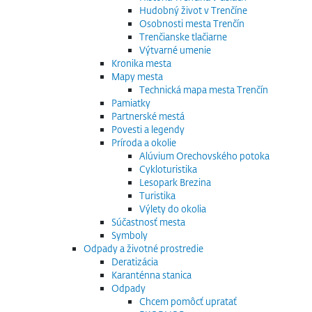
Hudobný život v Trenčíne
Osobnosti mesta Trenčín
Trenčianske tlačiarne
Výtvarné umenie
Kronika mesta
Mapy mesta
Technická mapa mesta Trenčín
Pamiatky
Partnerské mestá
Povesti a legendy
Príroda a okolie
Alúvium Orechovského potoka
Cykloturistika
Lesopark Brezina
Turistika
Výlety do okolia
Súčastnosť mesta
Symboly
Odpady a životné prostredie
Deratizácia
Karanténna stanica
Odpady
Chcem pomôcť upratať