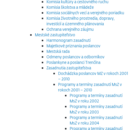
Komisia kultúry a cestovného ruchu
Komisia školstva a mládeže
Komisia sociálnych vecí a verejného poriadku
Komisia životného prostredia, dopravy,
investícií a územného plánovania
Ochrana verejného záujmu
Mestské zastupiteľstvo
Harmonogram zasadnutí
Majetkové priznania poslancov
Mestská rada
Odmeny poslancov a odborníkov
Poslankyne a poslanci Trenčína
Zasadnutia zastupiteľstva
Dochádzka poslancov MZ v rokoch 2001
– 2010
Programy a termíny zasadnutí MsZ v
rokoch 2001 – 2010
Programy a termíny zasadnutí
MsZ v roku 2002
Programy a termíny zasadnutí
MsZ v roku 2003
Programy a termíny zasadnutí
MsZ v roku 2004
Programy a termíny zasadnutí