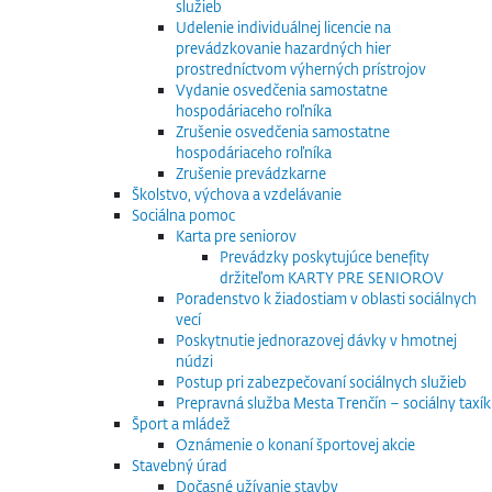
služieb
Udelenie individuálnej licencie na
prevádzkovanie hazardných hier
prostredníctvom výherných prístrojov
Vydanie osvedčenia samostatne
hospodáriaceho roľníka
Zrušenie osvedčenia samostatne
hospodáriaceho roľníka
Zrušenie prevádzkarne
Školstvo, výchova a vzdelávanie
Sociálna pomoc
Karta pre seniorov
Prevádzky poskytujúce benefity
držiteľom KARTY PRE SENIOROV
Poradenstvo k žiadostiam v oblasti sociálnych
vecí
Poskytnutie jednorazovej dávky v hmotnej
núdzi
Postup pri zabezpečovaní sociálnych služieb
Prepravná služba Mesta Trenčín – sociálny taxík
Šport a mládež
Oznámenie o konaní športovej akcie
Stavebný úrad
Dočasné užívanie stavby