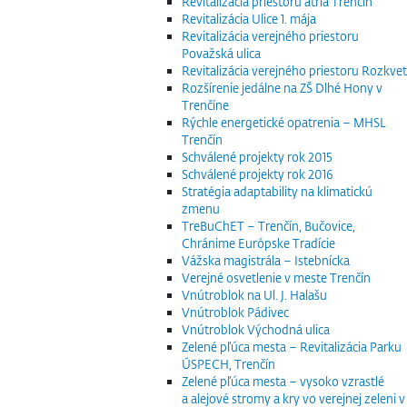
Revitalizácia priestoru átria Trenčín
Revitalizácia Ulice 1. mája
Revitalizácia verejného priestoru
Považská ulica
Revitalizácia verejného priestoru Rozkvet
Rozšírenie jedálne na ZŠ Dlhé Hony v
Trenčíne
Rýchle energetické opatrenia – MHSL
Trenčín
Schválené projekty rok 2015
Schválené projekty rok 2016
Stratégia adaptability na klimatickú
zmenu
TreBuChET – Trenčín, Bučovice,
Chránime Európske Tradície
Vážska magistrála – Istebnícka
Verejné osvetlenie v meste Trenčín
Vnútroblok na Ul. J. Halašu
Vnútroblok Pádivec
Vnútroblok Východná ulica
Zelené pľúca mesta – Revitalizácia Parku
ÚSPECH, Trenčín
Zelené pľúca mesta – vysoko vzrastlé
a alejové stromy a kry vo verejnej zeleni v