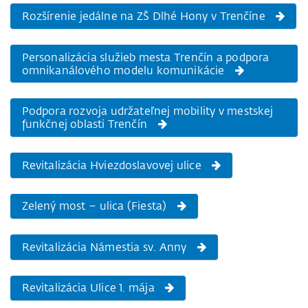
Rozšírenie jedálne na ZŠ Dlhé Hony v Trenčíne
Personalizácia služieb mesta Trenčín a podpora
omnikanálového modelu komunikácie
Podpora rozvoja udržateľnej mobility v mestskej
funkčnej oblasti Trenčín
Revitalizácia Hviezdoslavovej ulice
Zelený most – ulica (Fiesta)
Revitalizácia Námestia sv. Anny
Revitalizácia Ulice 1. mája