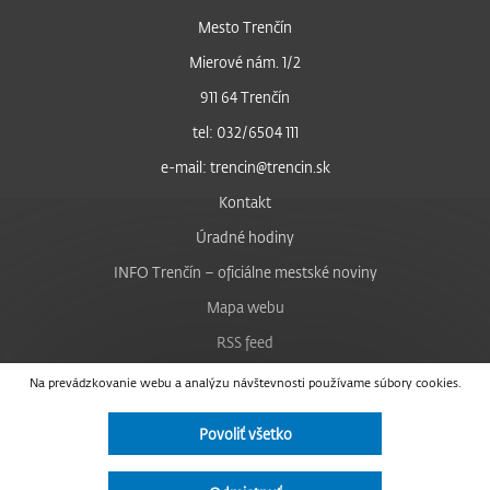
Mesto Trenčín
Mierové nám. 1/2
911 64 Trenčín
tel: 032/6504 111
e-mail: trencin@trencin.sk
Kontakt
Úradné hodiny
INFO Trenčín – oficiálne mestské noviny
Mapa webu
RSS feed
Nastavenie cookies
Na prevádzkovanie webu a analýzu návštevnosti používame súbory cookies.
Facebook
Povoliť všetko
YouTube
Instagram