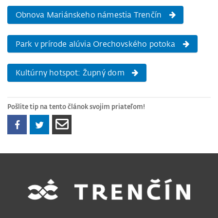
Obnova Mariánskeho námestia Trenčín
Park v prírode alúvia Orechovského potoka
Kultúrny hotspot: Župný dom
Pošlite tip na tento článok svojim priateľom!