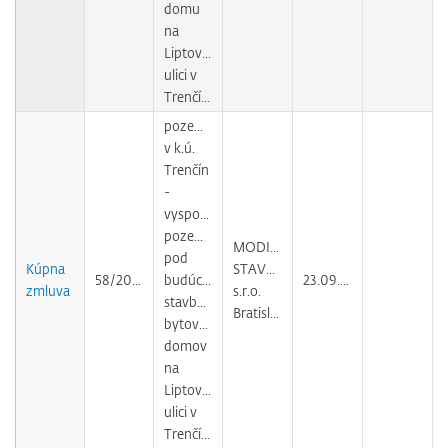
domu
na
Liptovskej
ulici v
Trenčíne
pozemky
v k.ú.
Trenčín
-
vysporiadanie
pozemkov
MODIFIN
pod
Kúpna
STAVBY,
58/2009
budúcou
23.09.2010
zmluva
s.r.o.
stavbou
Bratislava
bytových
domov
na
Liptovskej
ulici v
Trenčíne