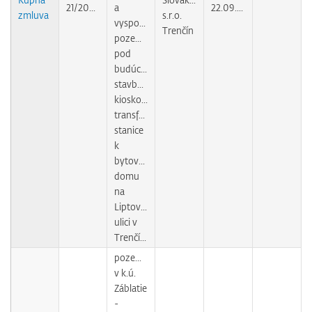
21/2009
a
22.09.2010
zmluva
s.r.o.
vysporiadanie
Trenčín
pozemku
pod
budúcou
stavbou
kioskovej
transformačnej
stanice
k
bytovému
domu
na
Liptovskej
ulici v
Trenčíne
pozemky
v k.ú.
Záblatie
-