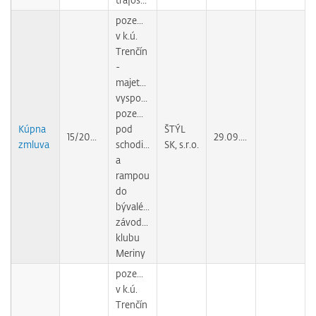
pozemok
v k.ú.
Trenčín
-
majetkovoprávne
vysporiadanie
pozemku
Kúpna
pod
ŠTÝL
15/2009
29.09.2010
zmluva
schodiskom
SK, s.r.o.
a
rampou
do
bývalého
závodného
klubu
Meriny
pozemky
v k.ú.
Trenčín