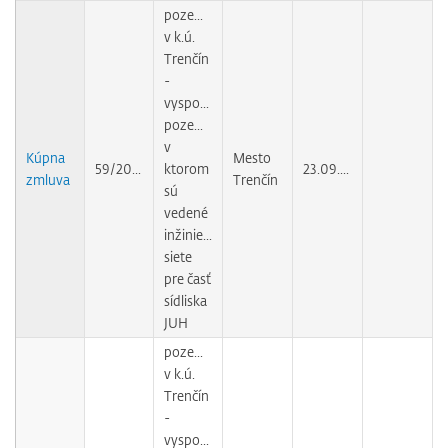
pozemok
v k.ú.
Trenčín
-
vysporiadanie
pozemku,
v
Kúpna
Mesto
59/2009
ktorom
23.09.2010
zmluva
Trenčín
sú
vedené
inžinierske
siete
pre časť
sídliska
JUH
pozemky
v k.ú.
Trenčín
-
vysporiadanie