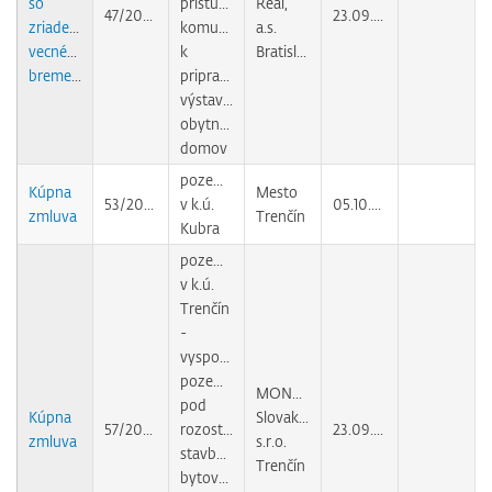
so
prístupovej
Real,
47/2009
23.09.2010
zriadením
komunikácie
a.s.
vecného
k
Bratislava
bremena
pripravovanej
výstavbe
obytných
domov
pozemky
Kúpna
Mesto
53/2010
v k.ú.
05.10.2010
zmluva
Trenčín
Kubra
pozemky
v k.ú.
Trenčín
-
vysporiadanie
pozemkov
MONOLIT
pod
Kúpna
Slovakia,
57/2009
rozostavanou
23.09.2010
zmluva
s.r.o.
stavbou
Trenčín
bytového