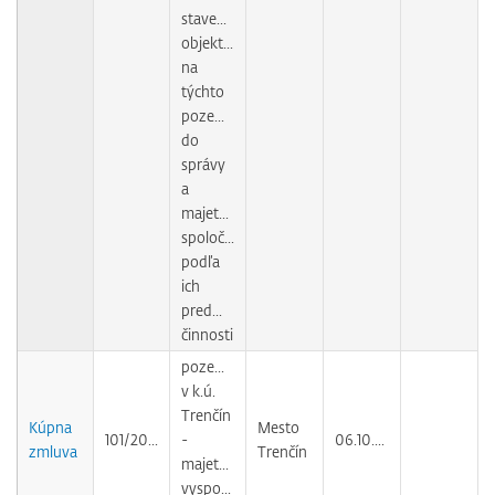
stavebných
objektov
na
týchto
pozemkoch
do
správy
a
majetku
spoločností
podľa
ich
predmetu
činnosti
pozemok
v k.ú.
Trenčín
Kúpna
Mesto
101/2009
-
06.10.2010
zmluva
Trenčín
majetkovoprávne
vysporiadanie