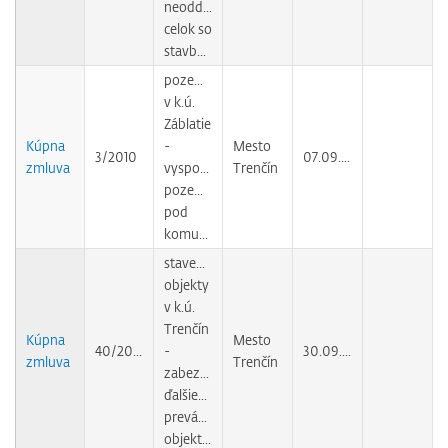
neoddeliteľný
celok so
stavbami
pozemky
v k.ú.
Záblatie
Kúpna
-
Mesto
3/2010
07.09.2010
zmluva
vysporiadanie
Trenčín
pozemkov
pod
komunikáciou
stavebné
objekty
v k.ú.
Trenčín
Kúpna
Mesto
40/2009
-
30.09.2010
zmluva
Trenčín
zabezpečenie
ďalšieho
prevádzkovania
objektov