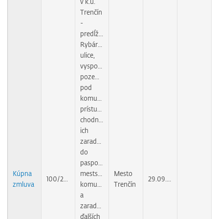
v k.ú.
Trenčín
-
predĺženie
Rybárskej
ulice,
vysporiadanie
pozemkov
pod
komunikáciou,
prístupovými
chodníkmi,
ich
zaradenia
do
pasportu
Kúpna
mestských
Mesto
100/2009
29.09.2010
zmluva
komunikácií
Trenčín
a
zaradenia
ďalších