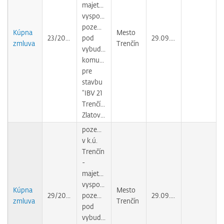
majetkovoprávne
vysporiadanie
pozemkov
Kúpna
Mesto
23/2009
pod
29.09.2010
zmluva
Trenčín
vybudovanou
komunikáciou
pre
stavbu
"IBV 21
Trenčín-
Zlatovce"
pozemok
v k.ú.
Trenčín
-
majetkovoprávne
vysporiadanie
Kúpna
Mesto
29/2009
pozemku
29.09.2010
zmluva
Trenčín
pod
vybudovanou