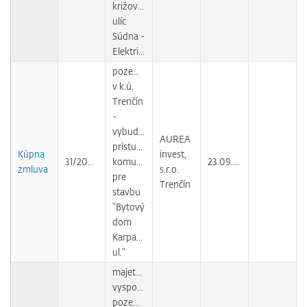
križovatkou
ulíc
Súdna -
Električná
pozemok
v k.ú.
Trenčín
-
vybudovanie
AUREA
prístupovej
Kúpna
invest,
31/2009
komunikácie
23.09.2010
zmluva
s.r.o.
pre
Trenčín
stavbu
"Bytový
dom
Karpatská
ul."
majetkovoprávne
vysporiadanie
pozemkov