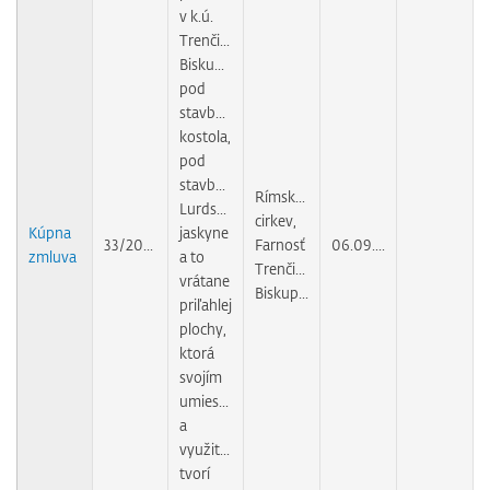
v k.ú.
Trenčianske
Biskupice
pod
stavbou
kostola,
pod
stavbou
Rímskokatolícka
Lurdskej
cirkev,
Kúpna
jaskyne
33/2010
Farnosť
06.09.2010
zmluva
a to
Trenčianske
vrátane
Biskupice
priľahlej
plochy,
ktorá
svojím
umiestnením
a
využitím
tvorí