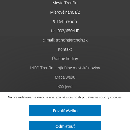
Mesto Trenčín
Mierové nám. 1/2
911 64 Trenčín
tel: 032/6504 111
e-mail: trencin@trencin.sk
Kontakt
Úradné hodiny
INFO Trenčín – oficiálne mestské noviny
Mapa webu
RSS feed
Nastavenie cookies
Na prevádzkovanie webu a analýzu návštevnosti používame súbory cookies.
Facebook
Povoliť všetko
YouTube
Instagram
Odmietnuť