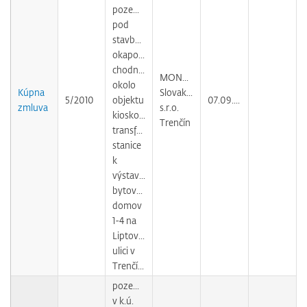
pozemku
pod
stavbou
okapového
chodníka
MONOLIT
okolo
Kúpna
Slovakia,
5/2010
objektu
07.09.2010
zmluva
s.r.o.
kioskovej
Trenčín
transformačnej
stanice
k
výstavbe
bytových
domov
1-4 na
Liptovskej
ulici v
Trenčíne
pozemok
v k.ú.