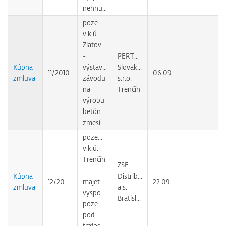
nehnuteľností
pozemky
v k.ú.
Zlatovce
-
PERTESO
Kúpna
výstavba
Slovakia,
11/2010
06.09.2010
zmluva
závodu
s.r.o.
na
Trenčín
výrobu
betónových
zmesí
pozemky
v k.ú.
Trenčín
ZSE
-
Kúpna
Distribúcia,
12/2009
majetkovoprávne
22.09.2010
zmluva
a.s.
vysporiadanie
Bratislava
pozemkov
pod
trafostanicou