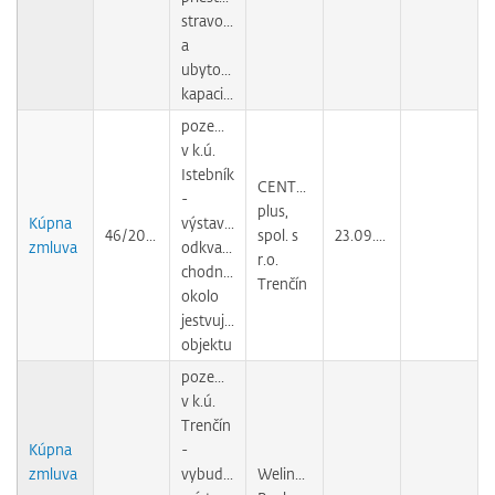
stravovacími
a
ubytovacími
kapacitami
pozemok
v k.ú.
Istebník
CENTRUM
-
plus,
Kúpna
výstavba
46/2009
spol. s
23.09.2010
zmluva
odkvapového
r.o.
chodníka
Trenčín
okolo
jestvujúceho
objektu
pozemok
v k.ú.
Trenčín
Kúpna
-
zmluva
vybudovanie
Welington