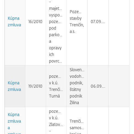
-
majetkovoprávne
Pozemné
vysporiadanie
Kúpna
stavby
16/2010
pozemkov
07.09.2010
zmluva
Trenčín,
pod
a.s.
parkoviskami
a
opravy
ich
povrchov
Slovenský
pozemok
vodohospodársky
Kúpna
v k.ú.
podnik,
19/2010
06.09.2010
zmluva
Trenčianska
štátny
Turná
podnik
Žilina
pozemky
Kúpna
v k.ú.
zmluva
Trenčiansky
Zlatovce
a
samosprávny
-