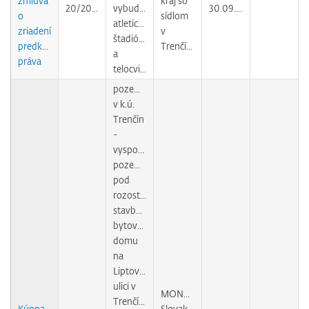
zmluva
kraj so
20/2009
vybudovanie
30.09.2010
o
sídlom
atletického
zriadení
v
štadióna
predkupného
Trenčíne
a
práva
telocvične
pozemky
v k.ú.
Trenčín
-
vysporiadanie
pozemku
pod
rozostavanou
stavbou
bytového
domu
na
Liptovskej
ulici v
MONOLIT
Trenčíne
Kúpna
Slovakia,