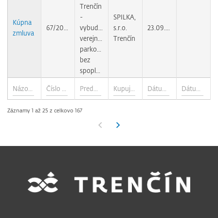
Trenčín
-
SPILKA,
Kúpna
67/2009
vybudovanie
s.r.o.
23.09.2010
zmluva
verejného
Trenčín
parkoviska
bez
spoplatnenia
Záznamy 1 až 25 z celkovo 167