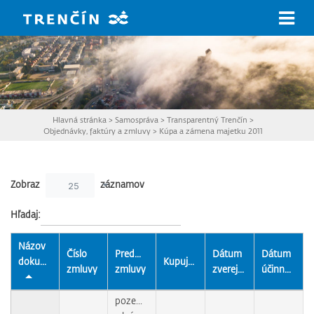
Prejsť na hlavný obsah
Hlavná stránka
>
Samospráva
>
Transparentný Trenčín
>
Objednávky, faktúry a zmluvy
>
Kúpa a zámena majetku 2011
Zobraz
záznamov
25
Hľadaj:
Názov
Číslo
Predmet
Dátum
Dátum
dokumentu
Kupujúci
zmluvy
zmluvy
zverejnenia
účinnosti
pozemky