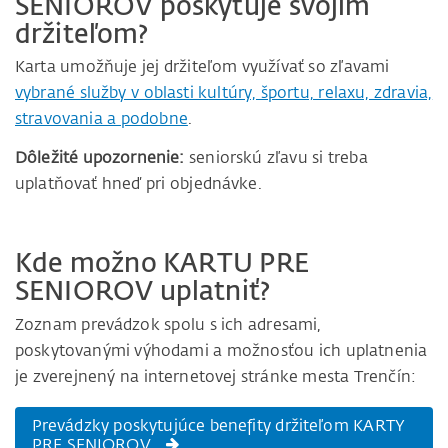
SENIOROV poskytuje svojim
držiteľom?
Karta umožňuje jej držiteľom využívať so zľavami
vybrané služby v oblasti kultúry, športu, relaxu, zdravia,
stravovania a podobne
.
Dôležité upozornenie:
seniorskú zľavu si treba
uplatňovať hneď pri objednávke.
Kde možno KARTU PRE
SENIOROV uplatniť?
Zoznam prevádzok spolu s ich adresami,
poskytovanými výhodami a možnosťou ich uplatnenia
je zverejnený na internetovej stránke mesta Trenčín:
Prevádzky poskytujúce benefity držiteľom KARTY
PRE SENIOROV