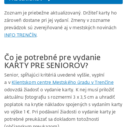
Zoznam je priebežne aktualizovaný. Držiteľ karty ho
zároveň dostane pri jej vydaní. Zmeny v zozname
prevádzok sú zverejňované aj v mestských novinách
INFO TRENČÍN
.
Čo je potrebné pre vydanie
KARTY PRE SENIOROV?
Senior, spĺňajúci kritériá uvedené vyššie, vyplní
a v
Klientskom centre Mestského úradu v Trenčíne
odovzdá žiadosť o vydanie karty. K nej musí priložiť
aktuálnu fotografiu s rozmermi 3 x 3,5 cm a uhradiť
poplatok na krytie nákladov spojených s vydaním karty
vo výške 1 €. Pri podávaní žiadosti o vydanie karty je
potrebné preukázať sa dokladom totožnosti
(občianskym preukazom).