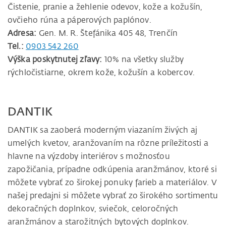
Čistenie, pranie a žehlenie odevov, kože a kožušín,
ovčieho rúna a páperových paplónov.
Adresa:
Gen. M. R. Štefánika 405 48, Trenčín
Tel.:
0903 542 260
Výška poskytnutej zľavy:
10% na všetky služby
rýchločistiarne, okrem kože, kožušín a kobercov.
DANTIK
DANTIK sa zaoberá moderným viazaním živých aj
umelých kvetov, aranžovaním na rôzne príležitosti a
hlavne na výzdoby interiérov s možnosťou
zapožičania, prípadne odkúpenia aranžmánov, ktoré si
môžete vybrať zo širokej ponuky farieb a materiálov. V
našej predajni si môžete vybrať zo širokého sortimentu
dekoračných doplnkov, sviečok, celoročných
aranžmánov a starožitných bytových doplnkov.