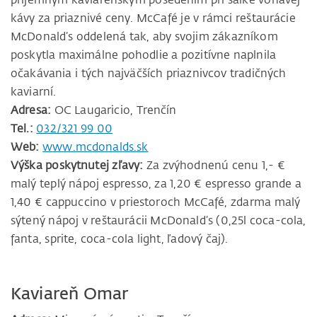
kávy za priaznivé ceny. McCafé je v rámci reštaurácie
McDonald’s oddelená tak, aby svojim zákazníkom
poskytla maximálne pohodlie a pozitívne naplnila
očakávania i tých najväčších priaznivcov tradičných
kaviarní.
Adresa:
OC Laugaricio, Trenčín
Tel.:
032/321 99 00
Web:
www.mcdonalds.sk
Výška poskytnutej zľavy:
Za zvýhodnenú cenu 1,- €
malý teplý nápoj espresso, za 1,20 € espresso grande a
1,40 € cappuccino v priestoroch McCafé, zdarma malý
sýtený nápoj v reštaurácii McDonald’s (0,25l coca-cola,
fanta, sprite, coca-cola light, ľadový čaj).
Kaviareň Omar