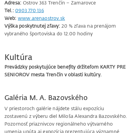
Adresa:
Ostrov 363 Trenčín – Zamarovce
Tel.:
0903 770 136
Web:
www.arenaostrov.sk
Výška poskytnutej zľavy:
20 % zľava na prenájom
vybraného športoviska do 12.00 hodiny
Kultúra
Prevádzky poskytujúce benefity držiteľom KARTY PRE
SENIOROV mesta Trenčín v oblasti kultúry.
Galéria M. A. Bazovského
V priestoroch galérie nájdete stálu expozíciu
zostavenú z výberu diel Miloša Alexandra Bazovského.
Pozornosť priaznivcov regionálneho výtvarného
umenia upúta aj expozícia prezentujúca významné