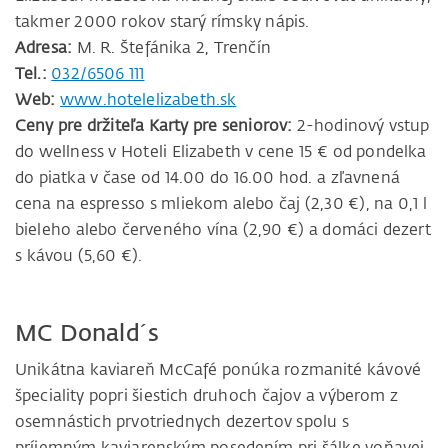
takmer 2000 rokov starý rímsky nápis.
Adresa:
M. R. Štefánika 2, Trenčín
Tel.:
032/6506 111
Web:
www.hotelelizabeth.sk
Ceny pre držiteľa Karty pre seniorov:
2-hodinový vstup
do wellness v Hoteli Elizabeth v cene 15 € od pondelka
do piatka v čase od 14.00 do 16.00 hod. a zľavnená
cena na espresso s mliekom alebo čaj (2,30 €), na 0,1 l
bieleho alebo červeného vína (2,90 €) a domáci dezert
s kávou (5,60 €).
MC Donald´s
Unikátna kaviareň McCafé ponúka rozmanité kávové
špeciality popri šiestich druhoch čajov a výberom z
osemnástich prvotriednych dezertov spolu s
príjemným kaviarenským posedením pri šálke voňavej