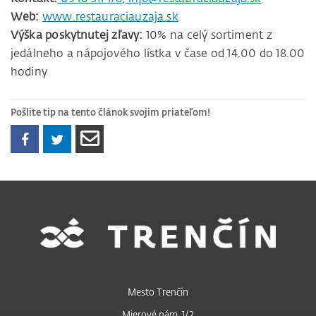
Web:
www.restauraciauzaja.sk
Výška poskytnutej zľavy:
10% na celý sortiment z
jedálneho a nápojového lístka v čase od 14.00 do 18.00
hodiny
Pošlite tip na tento článok svojim priateľom!
Mesto Trenčín
Mierové nám. 1/2