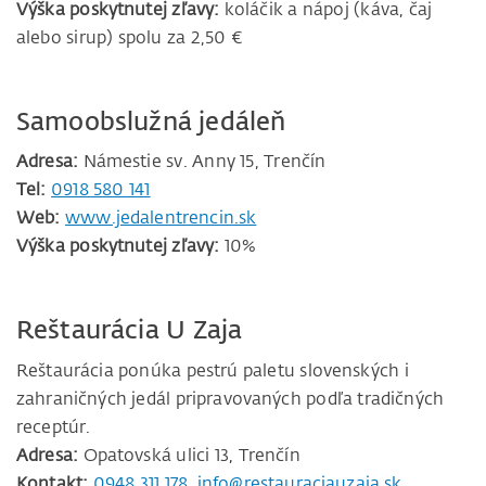
Výška poskytnutej zľavy:
koláčik a nápoj (káva, čaj
alebo sirup) spolu za 2,50 €
Samoobslužná jedáleň
Adresa:
Námestie sv. Anny 15, Trenčín
Tel:
0918 580 141
Web:
www.jedalentrencin.sk
Výška poskytnutej zľavy:
10%
Reštaurácia U Zaja
Reštaurácia ponúka pestrú paletu slovenských i
zahraničných jedál pripravovaných podľa tradičných
receptúr.
Adresa:
Opatovská ulici 13, Trenčín
Kontakt:
0948 311 178
,
info@restauraciauzaja.sk