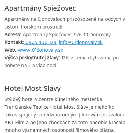
Apartmány Spiežovec
Apartmány na Donovaloch prispôsobené na oddych v
čistom horskom prostredí.
Adresa:
Apartmány Spiežovec, 976 39 Donovaly
Kontakt:
0905 400 128
,
info@01donovaly.sk
Web:
www.01donovaly.sk
Výška poskytnutej zľavy:
12% z ceny ubytovania pri
pobyte na 2 a viac nocí
Hotel Most Slávy
Štýlový hotel v centre kúpeľného mestečka
Trenčianske Teplice Hotel Most Slávy je niekoľko
rokov spojený s medzinárodným filmovým festivalom
ART Film a po jeho chodbách za toto obdobie kráčalo
mnoho významných osobností filmového plátna.