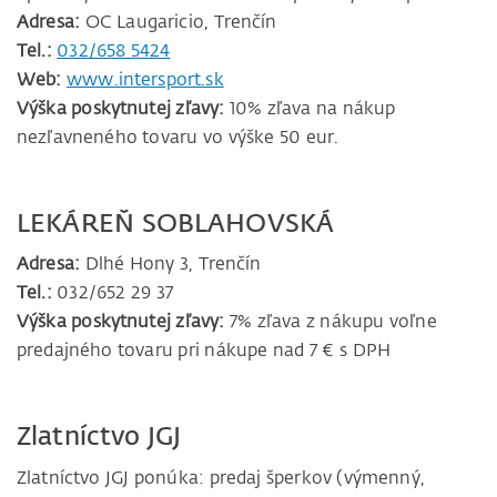
Adresa:
OC Laugaricio, Trenčín
Tel.:
032/658 5424
Web:
www.intersport.sk
Výška poskytnutej zľavy:
10% zľava na nákup
nezľavneného tovaru vo výške 50 eur.
LEKÁREŇ SOBLAHOVSKÁ
Adresa:
Dlhé Hony 3, Trenčín
Tel.:
032/652 29 37
Výška poskytnutej zľavy:
7% zľava z nákupu voľne
predajného tovaru pri nákupe nad 7 € s DPH
Zlatníctvo JGJ
Zlatníctvo JGJ ponúka: predaj šperkov (výmenný,