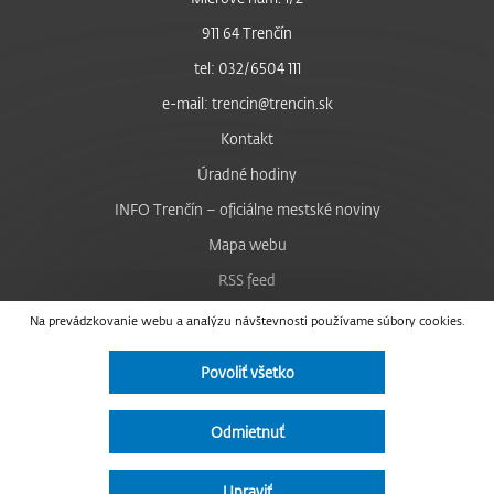
911 64 Trenčín
tel: 032/6504 111
e-mail: trencin@trencin.sk
Kontakt
Úradné hodiny
INFO Trenčín – oficiálne mestské noviny
Mapa webu
RSS feed
Nastavenie cookies
Na prevádzkovanie webu a analýzu návštevnosti používame súbory cookies.
Facebook
Povoliť všetko
YouTube
Instagram
Odmietnuť
Vyhlásenie o prístupnosti
Upraviť