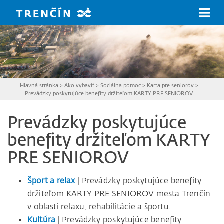
Prejsť na hlavný obsah
Hlavná stránka
>
Ako vybaviť
>
Sociálna pomoc
>
Karta pre seniorov
>
Prevádzky poskytujúce benefity držiteľom KARTY PRE SENIOROV
Prevádzky poskytujúce
benefity držiteľom KARTY
PRE SENIOROV
Šport a relax
| Prevádzky poskytujúce benefity
držiteľom KARTY PRE SENIOROV mesta Trenčín
v oblasti relaxu, rehabilitácie a športu.
Kultúra
| Prevádzky poskytujúce benefity