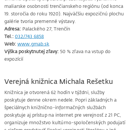
maliarske osobnosti trenčianskeho regiónu (od konca
19. storočia do roku 1920). Najväčšiu expozičnú plochu
galérie tvoria premenné výstavy.
Adresa:
Palackého 27, Trenčín
Tel.:
032/743 6858
Web:
www.gmab.sk
Výška poskytnutej zľavy:
50 % zľava na vstup do
expozícií
Verejná knižnica Michala Rešetku
Knižnica je otvorená 62 hodín v týždni, služby
poskytuje denne okrem nedele. Popri základných a
špeciálnych knižnično-informačných službách
poskytuje aj prístup na internet pre verejnosť z 21 PC,
organizuje množstvo kultúrno-spoločenských podujatí
s cieľom predstaviť širokej verejnosti literátov a iné