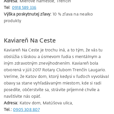
Adresa:
Mierové námestie, Trenčín
Tel
:
0918 589 336
Výška poskytnutej zľavy:
10 % zľava na nealko
produkty
Kaviareň Na Ceste
Kaviareň Na Ceste je trochu iná, a to tým, že vás tu
obslúžia s láskou a úsmevom ľudia s mentálnym a
iným zdravotným znevýhodnením. Kaviareň bola
otvorená v júli 2017 Rotary Clubom Trenčín Laugario.
Veríme, že Katov dom, ktorý kedysi v ľuďoch vyvolával
obavy sa stane vyhľadávaným miestom, kde si radi
posedíte, občerstvíte sa, strávite príjemné chvíle a
navštívite nás opäť.
Adresa:
Katov dom, Matúšova ulica,
Tel.:
0905 308 807