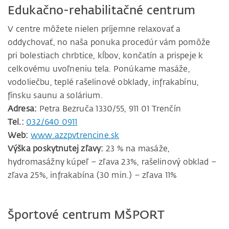
Edukačno-rehabilitačné centrum
V centre môžete nielen príjemne relaxovať a
oddychovať, no naša ponuka procedúr vám pomôže
pri bolestiach chrbtice, kĺbov, končatín a prispeje k
celkovému uvoľneniu tela. Ponúkame masáže,
vodoliečbu, teplé rašelinové obklady, infrakabínu,
fínsku saunu a solárium.
Adresa:
Petra Bezruča 1330/55, 911 01 Trenčín
Tel.:
032/640 0911
Web:
www.azzpvtrencine.sk
Výška poskytnutej zľavy:
23 % na masáže,
hydromasážny kúpeľ – zľava 23%, rašelinový obklad –
zľava 25%, infrakabína (30 min.) – zľava 11%
Športové centrum MŠPORT