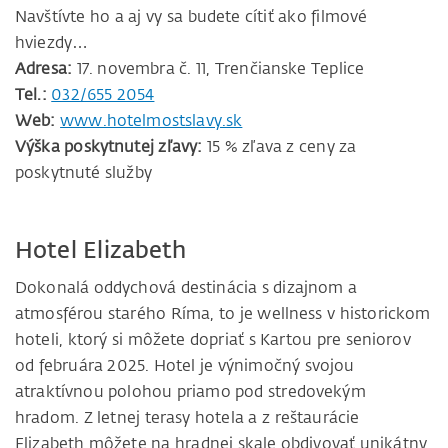
Navštívte ho a aj vy sa budete cítiť ako filmové
hviezdy…
Adresa:
17. novembra č. 11, Trenčianske Teplice
Tel.:
032/655 2054
Web:
www.hotelmostslavy.sk
Výška poskytnutej zľavy:
15 % zľava z ceny za
poskytnuté služby
Hotel Elizabeth
Dokonalá oddychová destinácia s dizajnom a
atmosférou starého Ríma, to je wellness v historickom
hoteli, ktorý si môžete dopriať s Kartou pre seniorov
od februára 2025. Hotel je výnimočný svojou
atraktívnou polohou priamo pod stredovekým
hradom. Z letnej terasy hotela a z reštaurácie
Elizabeth môžete na hradnej skale obdivovať unikátny,