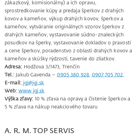
zákazkový, komisionálny) a ich opravu,
sprostredkovanie kúpy a predaja šperkov z drahých
kovov a kameňov, výkup drahých kovov, šperkov a
kameňov, vytváranie originálnych vzorov šperkov z
drahých kameňov, vystavovanie súdno-znaleckých
posudkov na šperky, vystavovanie dokladov o pravosti
a cene šperkov, poradenstvo z oblasti drahých kovov a
kameňov a skúšky rýdzosti, tavenie do zliatkov.
Adresa:
Hodžova 3/1473, Trenčín
Tel.:
Jakub Gavenda –
0905 380 928
,
0907 705 702,
E-mail:
jgj@jgj.sk
Web:
www.jgj.sk
Výška zľavy:
10 % zľava na opravy a čistenie šperkov a
5 % zľava na nákup neakciového tovaru
A. R. M. TOP SERVIS