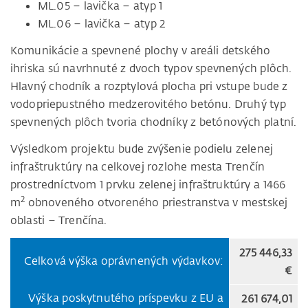
ML.05 – lavička – atyp 1
ML.06 – lavička – atyp 2
Komunikácie a spevnené plochy v areáli detského
ihriska sú navrhnuté z dvoch typov spevnených plôch.
Hlavný chodník a rozptylová plocha pri vstupe bude z
vodopriepustného medzerovitého betónu. Druhý typ
spevnených plôch tvoria chodníky z betónových platní.
Výsledkom projektu bude zvýšenie podielu zelenej
infraštruktúry na celkovej rozlohe mesta Trenčín
prostredníctvom 1 prvku zelenej infraštruktúry a 1466
2
m
obnoveného otvoreného priestranstva v mestskej
oblasti – Trenčína.
275 446,33
Celková výška oprávnených výdavkov:
€
Výška poskytnutého príspevku z EU a
261 674,01