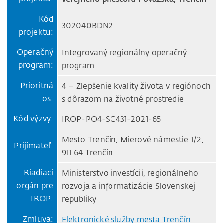
Kód
302040BDN2
projektu:
Operačný
Integrovaný regionálny operačný
program:
program
Prioritná
4 – Zlepšenie kvality života v regiónoch
os:
s dôrazom na životné prostredie
Kód výzvy:
IROP-PO4-SC431-2021-65
Mesto Trenčín, Mierové námestie 1/2,
Prijímateľ:
911 64 Trenčín
Riadiaci
Ministerstvo investícii, regionálneho
orgán pre
rozvoja a informatizácie Slovenskej
IROP:
republiky
Zmluva:
Elektronické služby mesta Trenčín