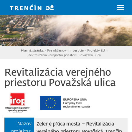
Prejsť na hlavný obsah
Hlavná stránka
>
Pre občanov
>
Investície
>
Projekty EÚ
>
Revitalizácia verejného priestoru Považská ulica
Revitalizácia verejného
priestoru Považská ulica
Názov
Zelené pľúca mesta – Revitalizácia
projektu:
verejného priestoru Považská,
Trenčín