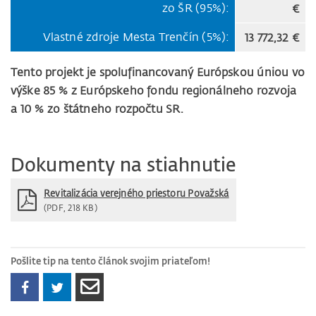
zo ŠR (95%):
€
Vlastné zdroje Mesta Trenčín (5%):
13 772,32 €
Tento projekt je spolufinancovaný Európskou úniou vo
výške 85 % z Európskeho fondu regionálneho rozvoja
a 10 % zo štátneho rozpočtu SR.
Dokumenty na stiahnutie
Revitalizácia verejného priestoru Považská
(PDF, 218 KB)
Pošlite tip na tento článok svojim priateľom!