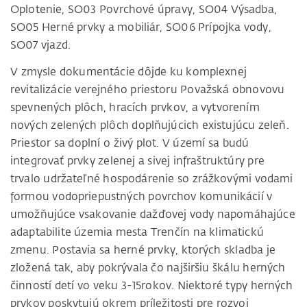
Oplotenie, SO03 Povrchové úpravy, SO04 Výsadba,
SO05 Herné prvky a mobiliár, SO06 Prípojka vody,
SO07 vjazd.
V zmysle dokumentácie dôjde ku komplexnej
revitalizácie verejného priestoru Považská obnovovu
spevnených plôch, hracích prvkov, a vytvorením
nových zelených plôch doplňujúcich existujúcu zeleň.
Priestor sa doplní o živý plot. V území sa budú
integrovať prvky zelenej a sivej infraštruktúry pre
trvalo udržateľné hospodárenie so zrážkovými vodami
formou vodopriepustných povrchov komunikácií v
umožňujúce vsakovanie dažďovej vody napomáhajúce
adaptabilite územia mesta Trenčín na klimatickú
zmenu. Postavia sa herné prvky, ktorých skladba je
zložená tak, aby pokrývala čo najširšiu škálu herných
činností detí vo veku 3-15rokov. Niektoré typy herných
prvkov poskytujú okrem príležitosti pre rozvoj