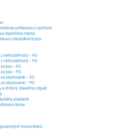
ov
vedčenia vyhlásenia o vydržaní
o vlastníctve mesta
luve s vlastníkmi bytov
 z nehnuteľností – FO
 z nehnuteľností – PO
 za psa – FO
 za psa – PO
 za ubytovanie – FO
i za ubytovanie – PO
y a drobný stavebný odpad
dy
paušálny poplatok
 rodinnom dome
e pozemných komunikácií