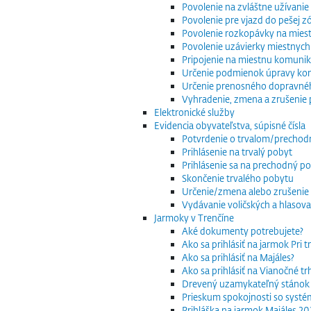
Povolenie na zvláštne užívani
Povolenie pre vjazd do pešej z
Povolenie rozkopávky na mies
Povolenie uzávierky miestnych
Pripojenie na miestnu komuniká
Určenie podmienok úpravy komu
Určenie prenosného dopravnéh
Vyhradenie, zmena a zrušenie 
Elektronické služby
Evidencia obyvateľstva, súpisné čísla
Potvrdenie o trvalom/precho
Prihlásenie na trvalý pobyt
Prihlásenie sa na prechodný p
Skončenie trvalého pobytu
Určenie/zmena alebo zrušenie 
Vydávanie voličských a hlasov
Jarmoky v Trenčíne
Aké dokumenty potrebujete?
Ako sa prihlásiť na jarmok Pri 
Ako sa prihlásiť na Majáles?
Ako sa prihlásiť na Vianočné t
Drevený uzamykateľný stánok
Prieskum spokojnosti so systé
Prihláška na jarmok Majáles 2