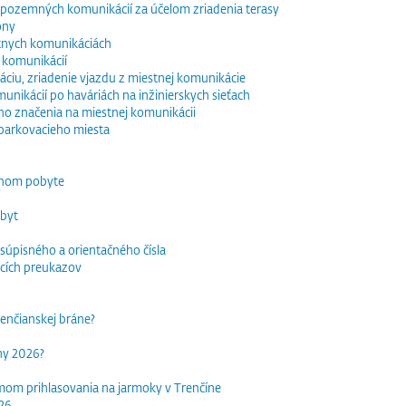
e pozemných komunikácií za účelom zriadenia terasy
óny
tnych komunikáciách
 komunikácií
ciu, zriadenie vjazdu z miestnej komunikácie
nikácií po haváriách na inžinierskych sieťach
o značenia na miestnej komunikácii
parkovacieho miesta
dnom pobyte
obyt
súpisného a orientačného čísla
acích preukazov
trenčianskej bráne?
rhy 2026?
mom prihlasovania na jarmoky v Trenčíne
026