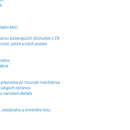
26
kladni MsÚ
občanov poberajúcich dôchodok z ČR
ností, petícií a iných podaní
bradov
akcie
o priezviska po rozvode manželstva
 údajoch občanov
o narodení dieťaťa
, sobášneho a úmrtného listu