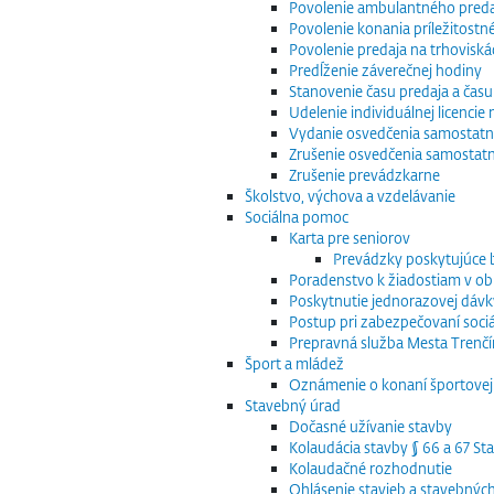
Povolenie ambulantného preda
Povolenie konania príležitostn
Povolenie predaja na trhoviská
Predĺženie záverečnej hodiny
Stanovenie času predaja a času
Udelenie individuálnej licenci
Vydanie osvedčenia samostatn
Zrušenie osvedčenia samostat
Zrušenie prevádzkarne
Školstvo, výchova a vzdelávanie
Sociálna pomoc
Karta pre seniorov
Prevádzky poskytujúce
Poradenstvo k žiadostiam v obla
Poskytnutie jednorazovej dávk
Postup pri zabezpečovaní sociá
Prepravná služba Mesta Trenčín
Šport a mládež
Oznámenie o konaní športovej 
Stavebný úrad
Dočasné užívanie stavby
Kolaudácia stavby § 66 a 67 S
Kolaudačné rozhodnutie
Ohlásenie stavieb a stavebnýc