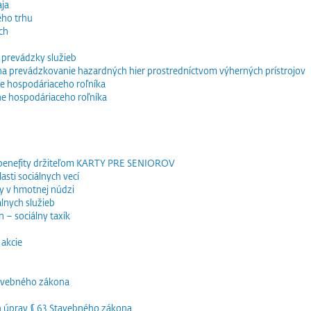
ja
ého trhu
ch
 prevádzky služieb
e na prevádzkovanie hazardných hier prostredníctvom výherných prístrojov
e hospodáriaceho roľníka
ne hospodáriaceho roľníka
 benefity držiteľom KARTY PRE SENIOROV
sti sociálnych vecí
y v hmotnej núdzi
lnych služieb
 – sociálny taxík
akcie
tavebného zákona
h úprav § 63 Stavebného zákona