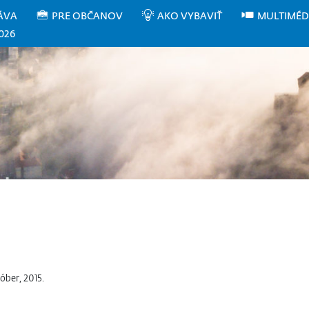
ÁVA
PRE OBČANOV
AKO VYBAVIŤ
MULTIMÉD
026
óber, 2015.