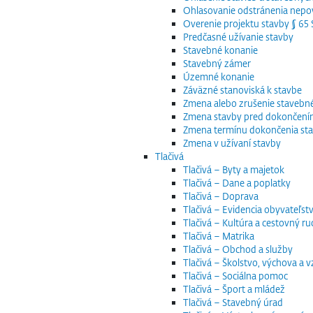
Ohlasovanie odstránenia nepov
Overenie projektu stavby § 6
Predčasné užívanie stavby
Stavebné konanie
Stavebný zámer
Územné konanie
Záväzné stanoviská k stavbe
Zmena alebo zrušenie staveb
Zmena stavby pred dokončen
Zmena termínu dokončenia st
Zmena v užívaní stavby
Tlačivá
Tlačivá – Byty a majetok
Tlačivá – Dane a poplatky
Tlačivá – Doprava
Tlačivá – Evidencia obyvateľstv
Tlačivá – Kultúra a cestovný ru
Tlačivá – Matrika
Tlačivá – Obchod a služby
Tlačivá – Školstvo, výchova a 
Tlačivá – Sociálna pomoc
Tlačivá – Šport a mládež
Tlačivá – Stavebný úrad