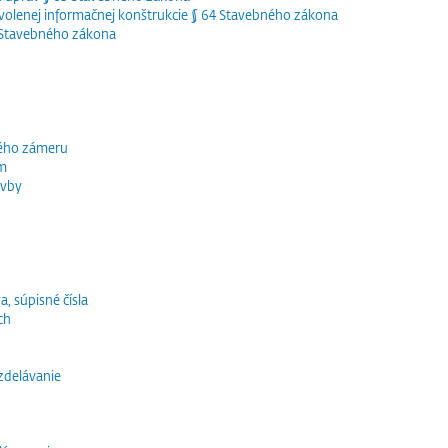
olenej informačnej konštrukcie § 64 Stavebného zákona
5 Stavebného zákona
ného zámeru
ím
avby
a, súpisné čísla
ch
vzdelávanie