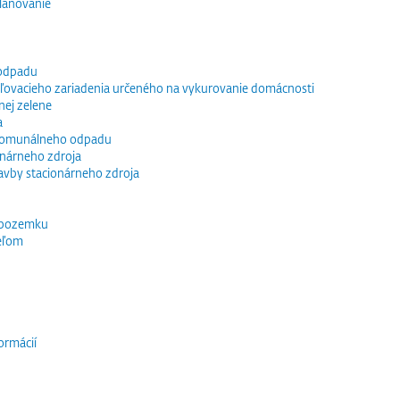
lánovanie
 odpadu
vacieho zariadenia určeného na vykurovanie domácnosti
nej zelene
a
 komunálneho odpadu
ionárneho zdroja
tavby stacionárneho zdroja
 pozemku
eľom
ormácií