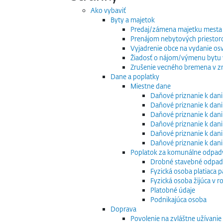
Ako vybaviť
Byty a majetok
Predaj/zámena majetku mesta
Prenájom nebytových priestor
Vyjadrenie obce na vydanie os
Žiadosť o nájom/výmenu bytu v
Zrušenie vecného bremena v zm
Dane a poplatky
Miestne dane
Daňové priznanie k dani
Daňové priznanie k dani
Daňové priznanie k dani
Daňové priznanie k dani
Daňové priznanie k dani
Daňové priznanie k dan
Poplatok za komunálne odpad
Drobné stavebné odpa
Fyzická osoba platiaca 
Fyzická osoba žijúca v
Platobné údaje
Podnikajúca osoba
Doprava
Povolenie na zvláštne užívani