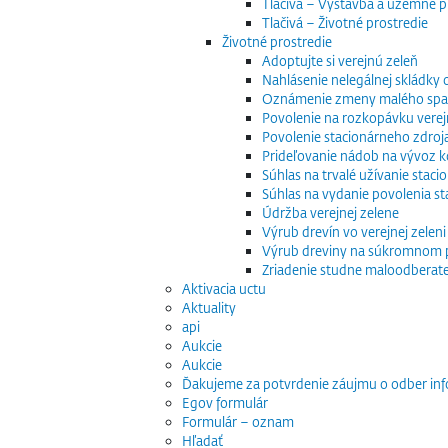
Tlačivá – Výstavba a územné p
Tlačivá – Životné prostredie
Životné prostredie
Adoptujte si verejnú zeleň
Nahlásenie nelegálnej skládky
Oznámenie zmeny malého spaľo
Povolenie na rozkopávku verej
Povolenie stacionárneho zdroj
Prideľovanie nádob na vývoz
Súhlas na trvalé užívanie stac
Súhlas na vydanie povolenia s
Údržba verejnej zelene
Výrub drevín vo verejnej zeleni
Výrub dreviny na súkromnom
Zriadenie studne maloodberat
Aktivacia uctu
Aktuality
api
Aukcie
Aukcie
Ďakujeme za potvrdenie záujmu o odber inf
Egov formulár
Formulár – oznam
Hľadať