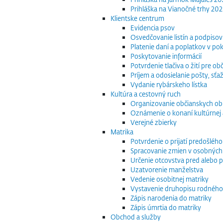
Prihláška na Vianočné trhy 20
Klientske centrum
Evidencia psov
Osvedčovanie listín a podpisov
Platenie daní a poplatkov v po
Poskytovanie informácií
Potvrdenie tlačiva o žití pre 
Príjem a odosielanie pošty, sťaž
Vydanie rybárskeho lístka
Kultúra a cestovný ruch
Organizovanie občianskych o
Oznámenie o konaní kultúrnej 
Verejné zbierky
Matrika
Potvrdenie o prijatí predošléh
Spracovanie zmien v osobných
Určenie otcovstva pred alebo p
Uzatvorenie manželstva
Vedenie osobitnej matriky
Vystavenie druhopisu rodného
Zápis narodenia do matriky
Zápis úmrtia do matriky
Obchod a služby