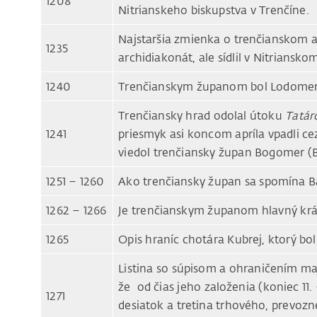
1208
Nitrianskeho biskupstva v Trenčíne.
Najstaršia zmienka o trenčianskom a
1235
archidiakonát, ale sídlil v Nitriansko
1240
Trenčianskym županom bol Lodomeri
Trenčiansky hrad odolal útoku
Tatár
1241
priesmyk asi koncom apríla vpadli c
viedol trenčiansky župan Bogomer (
1251 – 1260
Ako trenčiansky župan sa spomína Ba
1262 – 1266
Je trenčianskym županom hlavný krá
1265
Opis hraníc chotára Kubrej, ktorý bo
Listina so súpisom a ohraničením ma
že od čias jeho založenia (koniec 11. 
1271
desiatok a tretina trhového, prevoz