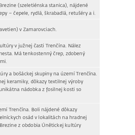
Brezine (szeletiénska stanica), nájdené
py – čepele, rydlá, škrabadlá, retušéry a i.
ravetien) v Zamarovciach.
ltúry v južnej časti Trenčína. Nález
mesta. Má tenkostenný črep, zdobený
pmi.
úry a bošáckej skupiny na území Trenčína.
ej keramiky, dôkazy textilnej výroby
 unikátna nádobka z fosilnej kosti so
mí Trenčína. Boli nájdené dôkazy
lníckych osád v lokalitách na hradnej
Brezine z obdobia Únětickej kultúry