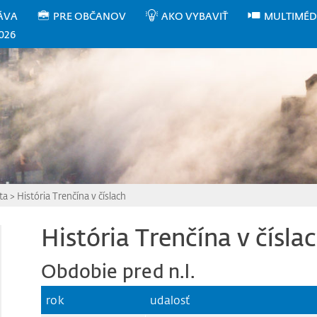
ÁVA
PRE OBČANOV
AKO VYBAVIŤ
MULTIMÉD
026
ta
>
História Trenčína v číslach
História Trenčína v čísla
Obdobie pred n.l.
rok
udalosť