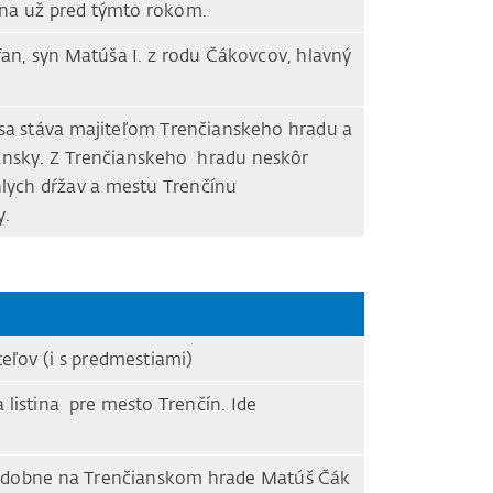
na už pred týmto rokom.
n, syn Matúša I. z rodu Čákovcov, hlavný
a stáva majiteľom Trenčianskeho hradu a
iansky. Z Trenčianskeho hradu neskôr
ahlych dŕžav a mestu Trenčínu
y.
eľov (i s predmestiami)
 listina pre mesto Trenčín. Ide
odobne na Trenčianskom hrade Matúš Čák