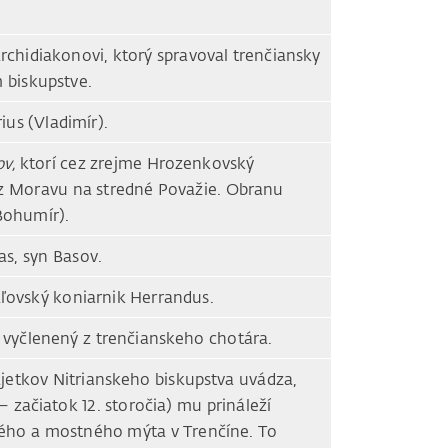
rchidiakonovi, ktorý spravoval trenčiansky
m biskupstve.
us (Vladimír).
ov,
ktorí cez zrejme Hrozenkovský
ez Moravu na stredné Považie. Obranu
Bohumír).
s, syn Basov.
ľovský koniarnik Herrandus.
l vyčlenený z trenčianskeho chotára.
jetkov Nitrianskeho biskupstva uvádza,
– začiatok 12. storočia) mu prináleží
ného a mostného mýta v Trenčíne. To