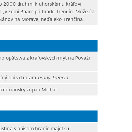
ako 2000 druhmi k uhorskému kráľovi
il „v zemi Baan“ pri hrade Trenčín. Môže ísť
Bánov na Morave, neďaleko Trenčína.
o opátstva z kráľovských mýt na Považí
učný opis chotára
osady Trenčín
.
renčiansky župan Michal.
istina s opisom hraníc majetku