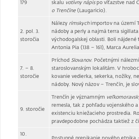
179
skalu
votívny nápis
po víťazstve nad
o Trenčíne
(Laugaricio).
Nálezy
rímskych
importov na území T
2. pol. 3.
nádoby a perly a najmä terra sigilla
storočia
východogalskej oblasti. Boli nájdené 
Antonia Pia (138 – 161), Marca Aurelia
Príchod
Slovanov
. Početnými nálezmi
7. – 8.
staroslovanským lokalitám. V hroboch
storočie
kovanie vedierka, sekerka, nožíky, n
nádoby. Nový názov – Trenčín, je sl
Trenčín je významným
veľkomoravs
remesla, tak z pohľadu vojenského a
9. storočie
existenciu kniežacieho prostredia. 
pravdepodobne pochádza taktiež z či
10.
Postupné prenikanie nového etnika 