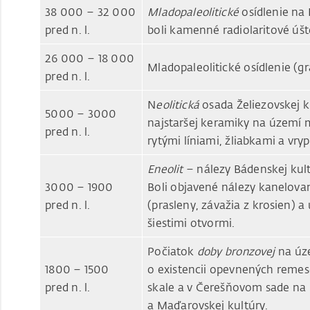
38 000 – 32 000
Mladopaleolitické
osídlenie na 
pred n. l.
boli kamenné radiolaritové úšte
26 000 – 18 000
Mladopaleolitické osídlenie (g
pred n. l.
N
eolitická
osada Želiezovskej ku
5000 – 3000
najstaršej keramiky na území 
pred n. l.
rytými líniami, žliabkami a vry
Eneolit
– nálezy Bádenskej kult
3000 – 1900
Boli objavené nálezy kanelovan
pred n. l.
(prasleny, závažia z krosien) a
šiestimi otvormi.
Počiatok
doby bronzovej
na úze
1800 – 1500
o existencii opevnených remese
pred n. l.
skale a v Čerešňovom sade na 
a Maďarovskej kultúry.