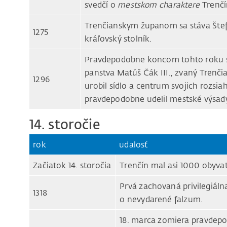
svedčí o
mestskom charaktere
Trenčí
Trenčianskym županom sa stáva Štefa
1275
kráľovský stolník.
Pravdepodobne koncom tohto roku s
panstva Matúš Čák III., zvaný Trenč
1296
urobil sídlo a centrum svojich rozsi
pravdepodobne udelil mestské výsad
14. storočie
rok
udalosť
Začiatok 14. storočia
Trenčín mal asi 1000 obyvat
Prvá zachovaná privilegiálna
1318
o nevydarené falzum.
18. marca zomiera pravdep