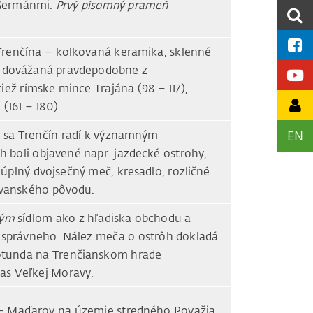
 Germánmi.
Prvý písomný prameň
renčína – kolkovaná keramika, sklenné
ta dovážaná pravdepodobne z
tiež rímske mince Trajána (98 – 117),
 (161 – 180).
EN
 sa Trenčín radí k významným
 boli objavené napr. jazdecké ostrohy,
eúplný dvojsečný meč, kresadlo, rozličné
ovanského pôvodu.
kým
sídlom ako z hľadiska obchodu a
 správneho. Nález meča o ostrôh dokladá
Rotunda na Trenčianskom hrade
as Veľkej Moravy.
– Maďarov na územie stredného Považia.