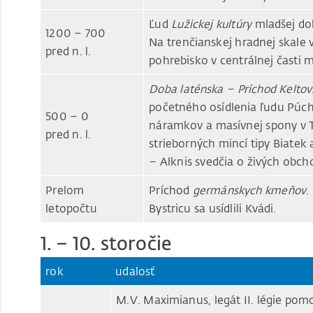
Ľud
Lužickej kultúry
mladšej dob
1200 – 700
Na trenčianskej hradnej skale
pred n. l.
pohrebisko v centrálnej časti 
Doba laténska – Príchod Keltov
početného osídlenia ľudu Púch
500 – 0
náramkov a masívnej spony v T
pred n. l.
strieborných mincí tipy Biatek
– Alknis svedčia o živých obc
Prelom
Príchod
germánskych kmeňov
.
letopočtu
Bystricu sa usídlili Kvádi.
1. – 10. storočie
rok
udalosť
M.V. Maximianus, legát II. légie po