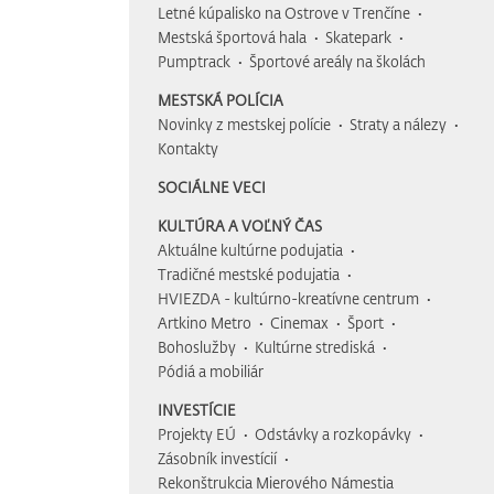
Letné kúpalisko na Ostrove v Trenčíne
Mestská športová hala
Skatepark
Pumptrack
Športové areály na školách
MESTSKÁ POLÍCIA
Novinky z mestskej polície
Straty a nálezy
Kontakty
SOCIÁLNE VECI
KULTÚRA A VOĽNÝ ČAS
Aktuálne kultúrne podujatia
Tradičné mestské podujatia
HVIEZDA - kultúrno-kreatívne centrum
Artkino Metro
Cinemax
Šport
Bohoslužby
Kultúrne strediská
Pódiá a mobiliár
INVESTÍCIE
Projekty EÚ
Odstávky a rozkopávky
Zásobník investícií
Rekonštrukcia Mierového Námestia