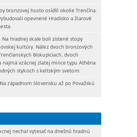
y bronzovej husto osídlil okolie Trenčína.
 vybudovali opevnené Hradisko a žiarové
mesta.
. Na hradnej skale boli zistené stopy
ovskej kultúry. Nález dvoch bronzových
renčianskych Biskupiciach, dvoch
 a najmä vzácnej zlatej mince typu Athéna
hodných stykoch s keltským svetom.
 Na západnom Slovensku až po Považskú
mocnej nechal vytesať na dnešnú hradnú