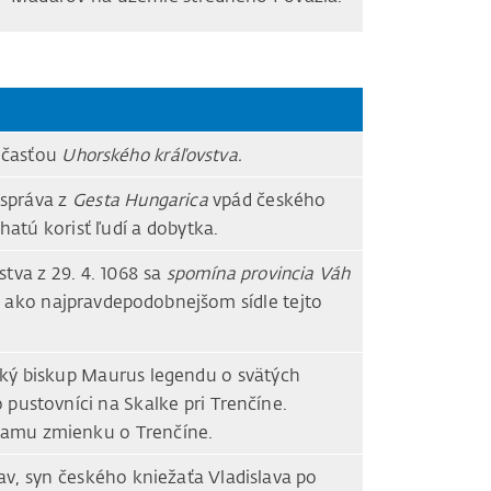
súčasťou
Uhorského kráľovstva.
správa z
Gesta Hungarica
vpád českého
hatú korisť ľudí a dobytka.
stva z 29. 4. 1068 sa
spomína provincia Váh
 ako najpravdepodobnejšom sídle
tejto
ský biskup Maurus legendu o svätých
o pustovníci na Skalke pri Trenčíne.
priamu zmienku o Trenčíne.
av, syn českého kniežaťa Vladislava po