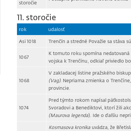
storočie
11. storočie
rok
udalosť
Asi 1018
Trenčín a stredné Považie sa stáva 
K tomuto roku spomína nedatovaná 
1067
vojska k Trenčínu, odkiaľ priviedlo bo
V zakladacej listine pražského biskup
1068
(Vag).
Nepriama zmienka o Trenčíne,
provincie.
Pred týmto rokom napísal päťkostol
1074
Svoradovi a Benediktovi, ktorí žili ak
(Maurova legenda
). Ide o ďalšiu ne
Kosmasova kronika
uvádza, že Břetisl