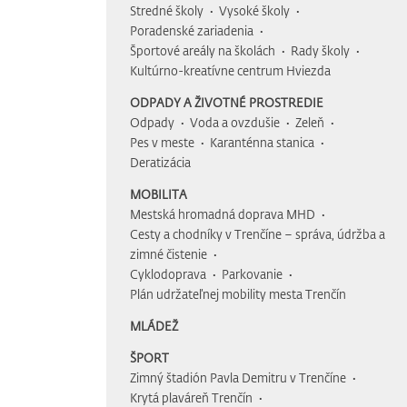
Stredné školy
Vysoké školy
Poradenské zariadenia
Športové areály na školách
Rady školy
Kultúrno-kreatívne centrum Hviezda
ODPADY A ŽIVOTNÉ PROSTREDIE
Odpady
Voda a ovzdušie
Zeleň
Pes v meste
Karanténna stanica
Deratizácia
MOBILITA
Mestská hromadná doprava MHD
Cesty a chodníky v Trenčíne – správa, údržba a
zimné čistenie
Cyklodoprava
Parkovanie
Plán udržateľnej mobility mesta Trenčín
MLÁDEŽ
ŠPORT
Zimný štadión Pavla Demitru v Trenčíne
Krytá plaváreň Trenčín