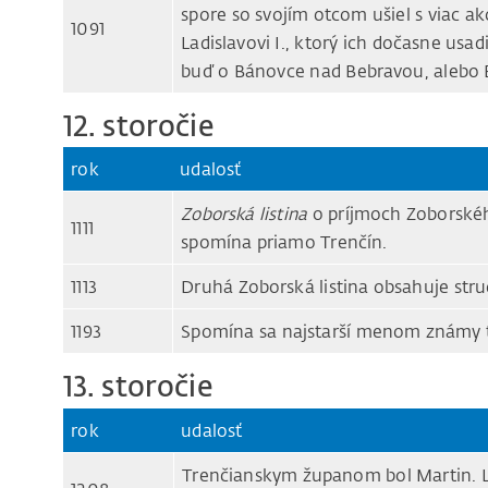
spore so svojím otcom ušiel s viac 
1091
Ladislavovi I., ktorý ich dočasne usad
buď o Bánovce nad Bebravou, alebo 
12. storočie
rok
udalosť
Zoborská listina
o príjmoch Zoborskéh
1111
spomína priamo Trenčín.
1113
Druhá Zoborská listina obsahuje str
1193
Spomína sa najstarší menom známy t
13. storočie
rok
udalosť
Trenčianskym županom bol Martin. L