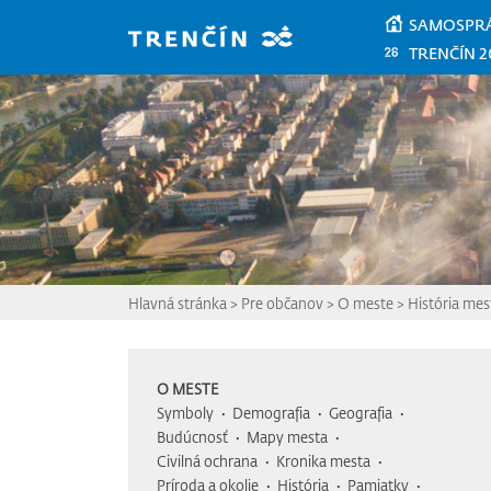
Prejsť na hlavný obsah
SAMOSPR
TRENČÍN 2
Hlavná stránka
>
Pre občanov
>
O meste
>
História mes
O MESTE
Symboly
Demografia
Geografia
Budúcnosť
Mapy mesta
Civilná ochrana
Kronika mesta
Príroda a okolie
História
Pamiatky