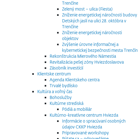
Trenčíne
Zelený most – ulica (Fiesta)
Zníženie energetickej náročnosti budovy
Detských jaslí na ulici 28. októbra v
Trenčíne
Zníženie energetickej náročnosti
objektov
Zvýšenie úrovne informačnej a
kybernetickej bezpečnosti mesta Trenčín
Rekonštrukcia Mierového Námestia
Revitalizácia pešej zóny Hviezdoslavova
Zásobník investícií
Klientske centrum
Agenda Klientskeho centra
Trvalé bydlisko
Kultúra a voľný čas
Bohoslužby
Kultúrne strediská
Pódiá a mobiliár
Kultúrno-kreatívne centrum Hviezda
Informácie o spracúvaní osobných
údajov CKKP Hviezda
Pripravované workshopy
Pýtate sa – odpovedáme