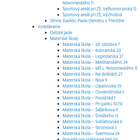
Novomeského 11
Športový areál pri ZŠ, Veľkomoravská 12
Športový areál pri ZŠ, Východná
Zimný štadión Pavla Demitru v Trenčíne
Vzdelávanie
Detské jasle
Materské školy
Materská škola – 28. októbra 7
Materská škola – Kubranská 20
Materská škola – Legionárska 37
Materská škola – Medňanského 34
Materská škola – MŠ L. Novomeského 11
Materská škola – Na dolinách 27
Materská škola – Niva 9
Materská škola – Opatovská 39
Materská škola – Osvienčimská 5
Materská škola – Považská 1
Materská škola – Pri parku 10/16
Materská škola – Šafárikova 11
Materská škola – Šmidkeho 12
Materská škola – Soblahovská 6
Materská škola – Stromová 3
Materská škola – Švermova 24
Pravidlá pre prijímanie detí do