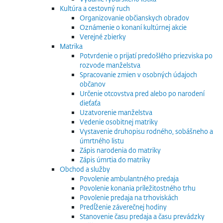
Kultúra a cestovný ruch
Organizovanie občianskych obradov
Oznámenie o konaní kultúrnej akcie
Verejné zbierky
Matrika
Potvrdenie o prijatí predošlého priezviska po
rozvode manželstva
Spracovanie zmien v osobných údajoch
občanov
Určenie otcovstva pred alebo po narodení
dieťaťa
Uzatvorenie manželstva
Vedenie osobitnej matriky
Vystavenie druhopisu rodného, sobášneho a
úmrtného listu
Zápis narodenia do matriky
Zápis úmrtia do matriky
Obchod a služby
Povolenie ambulantného predaja
Povolenie konania príležitostného trhu
Povolenie predaja na trhoviskách
Predĺženie záverečnej hodiny
Stanovenie času predaja a času prevádzky