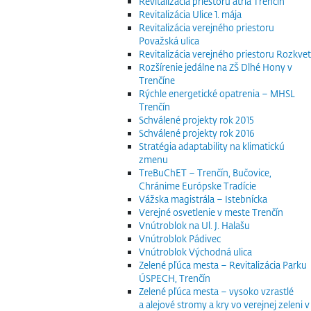
Revitalizácia priestoru átria Trenčín
Revitalizácia Ulice 1. mája
Revitalizácia verejného priestoru
Považská ulica
Revitalizácia verejného priestoru Rozkvet
Rozšírenie jedálne na ZŠ Dlhé Hony v
Trenčíne
Rýchle energetické opatrenia – MHSL
Trenčín
Schválené projekty rok 2015
Schválené projekty rok 2016
Stratégia adaptability na klimatickú
zmenu
TreBuChET – Trenčín, Bučovice,
Chránime Európske Tradície
Vážska magistrála – Istebnícka
Verejné osvetlenie v meste Trenčín
Vnútroblok na Ul. J. Halašu
Vnútroblok Pádivec
Vnútroblok Východná ulica
Zelené pľúca mesta – Revitalizácia Parku
ÚSPECH, Trenčín
Zelené pľúca mesta – vysoko vzrastlé
a alejové stromy a kry vo verejnej zeleni v