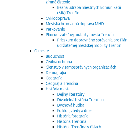
zimné čistenie
Bežná údržba miestnych komunikácií
(MK) Trenčín
Cyklodoprava
Mestská hromadná doprava MHD
Parkovanie
Plán udržateľnej mobility mesta Trenčín
Prieskum dopravného správania pre Plán
udržateľnej mestskej mobility Trenčín
O meste
Budúcnosť
Civilná ochrana
Členstvo v samosprávnych organizáciách
Demografia
Geografia
Geografia Trenčína
História mesta
Dejiny literatúry
Divadelná história Trenčína
Dychová hudba
Folklór, vtedy a dnes
História fotografie
História Trenčína
História Trenčína v číslach