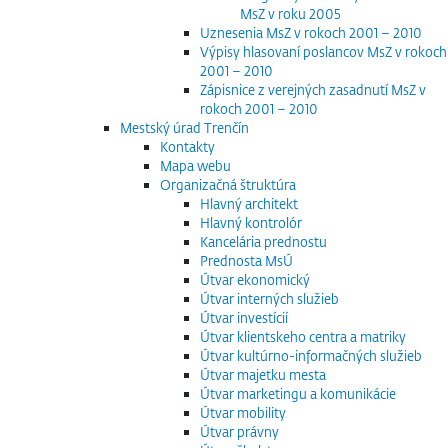
MsZ v roku 2005
Uznesenia MsZ v rokoch 2001 – 2010
Výpisy hlasovaní poslancov MsZ v rokoch
2001 – 2010
Zápisnice z verejných zasadnutí MsZ v
rokoch 2001 – 2010
Mestský úrad Trenčín
Kontakty
Mapa webu
Organizačná štruktúra
Hlavný architekt
Hlavný kontrolór
Kancelária prednostu
Prednosta MsÚ
Útvar ekonomický
Útvar interných služieb
Útvar investícií
Útvar klientskeho centra a matriky
Útvar kultúrno-informačných služieb
Útvar majetku mesta
Útvar marketingu a komunikácie
Útvar mobility
Útvar právny