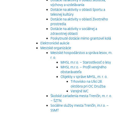
výchovy a vzdelávania
Dotácie na aktivity v oblasti športu a
telesnej kultúry
Dotácie na aktivity v oblasti životného
prostredia
Dotácie na aktivity v sociálnej a
zdravotnej oblasti
Poskytnuté dotácie mimo grantové kolá
Elektronické aukcie
Mestské organizácie
Mestské hospodárstvo a správa lesov, m.
r. o.
MHSL m.r.o. – Starostlivosť o lesy
MHSL m.r.o. – Profil verejného
obstarávateľa
Objekty v správe MHSL, m. r. o.
Trhovisko na Ulici 28.
októbra pri OC Družba
Verejné WC
Školské zariadenia mesta Trenčín, m. r. o.
– ŠZTN
Sociálne služby mesta Trenčín, m.r.o. –
SSMT