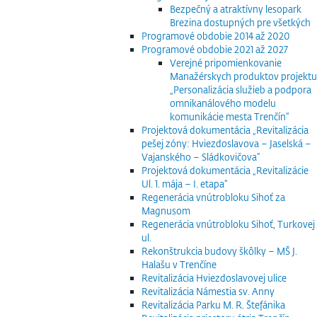
Bezpečný a atraktívny lesopark
Brezina dostupných pre všetkých
Programové obdobie 2014 až 2020
Programové obdobie 2021 až 2027
Verejné pripomienkovanie
Manažérskych produktov projektu
„Personalizácia služieb a podpora
omnikanálového modelu
komunikácie mesta Trenčín“
Projektová dokumentácia „Revitalizácia
pešej zóny: Hviezdoslavova – Jaselská –
Vajanského – Sládkovičova“
Projektová dokumentácia „Revitalizácie
Ul. 1. mája – I. etapa“
Regenerácia vnútrobloku Sihoť za
Magnusom
Regenerácia vnútrobloku Sihoť, Turkovej
ul.
Rekonštrukcia budovy škôlky – MŠ J.
Halašu v Trenčíne
Revitalizácia Hviezdoslavovej ulice
Revitalizácia Námestia sv. Anny
Revitalizácia Parku M. R. Štefánika