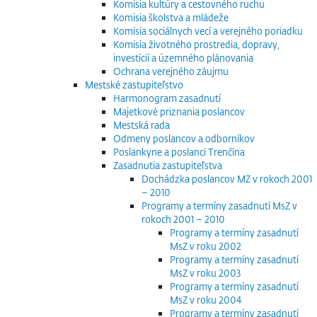
Komisia kultúry a cestovného ruchu
Komisia školstva a mládeže
Komisia sociálnych vecí a verejného poriadku
Komisia životného prostredia, dopravy,
investícií a územného plánovania
Ochrana verejného záujmu
Mestské zastupiteľstvo
Harmonogram zasadnutí
Majetkové priznania poslancov
Mestská rada
Odmeny poslancov a odborníkov
Poslankyne a poslanci Trenčína
Zasadnutia zastupiteľstva
Dochádzka poslancov MZ v rokoch 2001
– 2010
Programy a termíny zasadnutí MsZ v
rokoch 2001 – 2010
Programy a termíny zasadnutí
MsZ v roku 2002
Programy a termíny zasadnutí
MsZ v roku 2003
Programy a termíny zasadnutí
MsZ v roku 2004
Programy a termíny zasadnutí