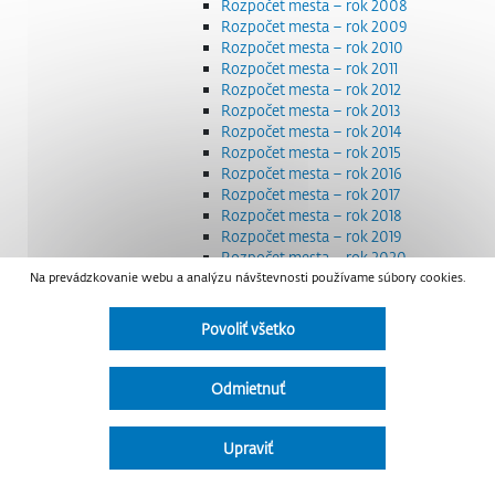
Rozpočet mesta – rok 2008
Rozpočet mesta – rok 2009
Rozpočet mesta – rok 2010
Rozpočet mesta – rok 2011
Rozpočet mesta – rok 2012
Rozpočet mesta – rok 2013
Rozpočet mesta – rok 2014
Rozpočet mesta – rok 2015
Rozpočet mesta – rok 2016
Rozpočet mesta – rok 2017
Rozpočet mesta – rok 2018
Rozpočet mesta – rok 2019
Rozpočet mesta – rok 2020
Na prevádzkovanie webu a analýzu návštevnosti používame súbory cookies.
Rozpočet mesta – rok 2021
Rozpočet mesta – rok 2022
Rozpočet mesta – rok 2023
Povoliť všetko
Rozpočet mesta – rok 2024
Rozpočet mesta – rok 2025
Rozpočet mesta – rok 2026
Odmietnuť
Smernice a dokumenty
Strategické dokumenty
Transparentnosť a výdavky na štátnu reklamu
Upraviť
Úradná tabuľa
Všeobecne záväzné nariadenia – VZN