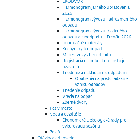
EKODVOR
Harmonogram jarného upratovania
2026
Harmonogram vývozu nadrozmerného
odpadu
Harmonogram vývozu triedeného
odpadu a bioodpadu – Trenčín 2026
Informačné materiály
Kuchynský bioodpad
Množstvový zber odpadu
Registrácia na odber kompostu je
uzavretá
Triedenie a nakladanie s odpadom
Opatrenia na predchádzanie
vzniku odpadov
Triedenie odpadu
Vrecia na odpad
Zberné dvory
Pes v meste
Voda a ovzdušie
Ekonomické a ekologické rady pre
vykurovaciu sezónu
Zeleň
Otázky a odpovede