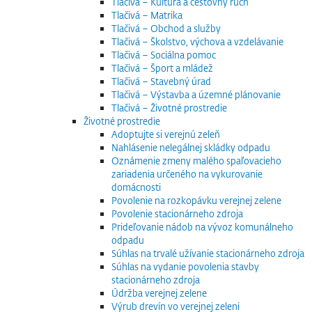
Tlačivá – Kultúra a cestovný ruch
Tlačivá – Matrika
Tlačivá – Obchod a služby
Tlačivá – Školstvo, výchova a vzdelávanie
Tlačivá – Sociálna pomoc
Tlačivá – Šport a mládež
Tlačivá – Stavebný úrad
Tlačivá – Výstavba a územné plánovanie
Tlačivá – Životné prostredie
Životné prostredie
Adoptujte si verejnú zeleň
Nahlásenie nelegálnej skládky odpadu
Oznámenie zmeny malého spaľovacieho
zariadenia určeného na vykurovanie
domácnosti
Povolenie na rozkopávku verejnej zelene
Povolenie stacionárneho zdroja
Prideľovanie nádob na vývoz komunálneho
odpadu
Súhlas na trvalé užívanie stacionárneho zdroja
Súhlas na vydanie povolenia stavby
stacionárneho zdroja
Údržba verejnej zelene
Výrub drevín vo verejnej zeleni