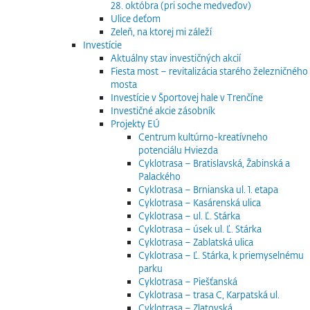
28. októbra (pri soche medveďov)
Ulice deťom
Zeleň, na ktorej mi záleží
Investície
Aktuálny stav investičných akcií
Fiesta most – revitalizácia starého železničného
mosta
Investície v Športovej hale v Trenčíne
Investičné akcie zásobník
Projekty EÚ
Centrum kultúrno-kreatívneho
potenciálu Hviezda
Cyklotrasa – Bratislavská, Žabinská a
Palackého
Cyklotrasa – Brnianska ul. 1. etapa
Cyklotrasa – Kasárenská ulica
Cyklotrasa – ul. Ľ. Stárka
Cyklotrasa – úsek ul. Ľ. Stárka
Cyklotrasa – Zablatská ulica
Cyklotrasa – Ľ. Stárka, k priemyselnému
parku
Cyklotrasa – Piešťanská
Cyklotrasa – trasa C, Karpatská ul.
Cyklotrasa – Zlatovská