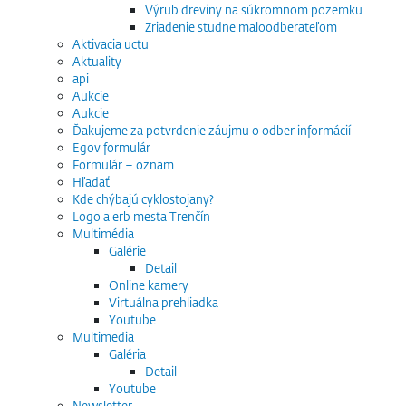
Výrub dreviny na súkromnom pozemku
Zriadenie studne maloodberateľom
Aktivacia uctu
Aktuality
api
Aukcie
Aukcie
Ďakujeme za potvrdenie záujmu o odber informácií
Egov formulár
Formulár – oznam
Hľadať
Kde chýbajú cyklostojany?
Logo a erb mesta Trenčín
Multimédia
Galérie
Detail
Online kamery
Virtuálna prehliadka
Youtube
Multimedia
Galéria
Detail
Youtube
Newsletter