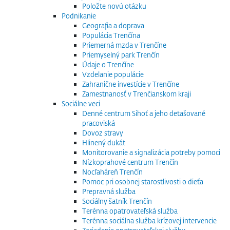
Položte novú otázku
Podnikanie
Geografia a doprava
Populácia Trenčína
Priemerná mzda v Trenčíne
Priemyselný park Trenčín
Údaje o Trenčíne
Vzdelanie populácie
Zahranične investície v Trenčíne
Zamestnanosť v Trenčianskom kraji
Sociálne veci
Denné centrum Sihoť a jeho detašované
pracoviská
Dovoz stravy
Hlinený dukát
Monitorovanie a signalizácia potreby pomoci
Nízkoprahové centrum Trenčín
Nocľaháreň Trenčín
Pomoc pri osobnej starostlivosti o dieťa
Prepravná služba
Sociálny šatník Trenčín
Terénna opatrovateľská služba
Terénna sociálna služba krízovej intervencie