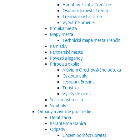
Hudobný život v Trenčíne
Osobnosti mesta Trenčín
Trenčianske tlačiarne
Výtvarné umenie
Kronika mesta
Mapy mesta
Technická mapa mesta Trenčín
Pamiatky
Partnerské mestá
Povesti a legendy
Príroda a okolie
Alúvium Orechovského potoka
Cykloturistika
Lesopark Brezina
Turistika
Výlety do okolia
Súčastnosť mesta
Symboly
Odpady a životné prostredie
Deratizácia
Karanténna stanica
Odpady
Chcem pomôcť upratať