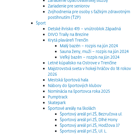
Zariadenie opatrovateľskej služby
Zariadenie pre seniorov
Zvýhodnenia pre osoby s ťažkým zdravotným
postihnutím (ŤZP)
Šport
Detské ihrisko 419 – vnútroblok Západná
DIVO Traily na Brezine
Krytá plaváreň Trenčín
Malý bazén – rozpis na jún 2024
Sauna ženy, muži – rozpis na jún 2024
Veľký bazén – rozpis na jún 2024
Letné kúpalisko na Ostrove v Trenčíne
Majstrovstvá sveta v hokeji hráčov do 18 rokov
2026
Mestská športová hala
Nábory do športových klubov
Nominácia na športovca roka 2025
Pumptrack
Skatepark
Športové areály na školách
Športový areál pri ZŠ, Bezručova ul.
Športový areál pri ZŠ, Dlhé Hony
Športový areál pri ZŠ, Hodžova 37
Športový areál pri ZŠ, Ul. L.