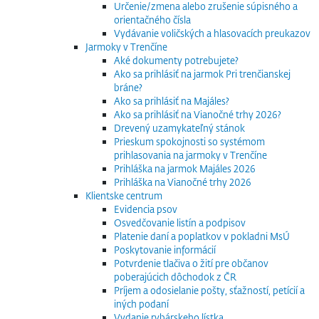
Určenie/zmena alebo zrušenie súpisného a
orientačného čísla
Vydávanie voličských a hlasovacích preukazov
Jarmoky v Trenčíne
Aké dokumenty potrebujete?
Ako sa prihlásiť na jarmok Pri trenčianskej
bráne?
Ako sa prihlásiť na Majáles?
Ako sa prihlásiť na Vianočné trhy 2026?
Drevený uzamykateľný stánok
Prieskum spokojnosti so systémom
prihlasovania na jarmoky v Trenčíne
Prihláška na jarmok Majáles 2026
Prihláška na Vianočné trhy 2026
Klientske centrum
Evidencia psov
Osvedčovanie listín a podpisov
Platenie daní a poplatkov v pokladni MsÚ
Poskytovanie informácií
Potvrdenie tlačiva o žití pre občanov
poberajúcich dôchodok z ČR
Príjem a odosielanie pošty, sťažností, petícií a
iných podaní
Vydanie rybárskeho lístka