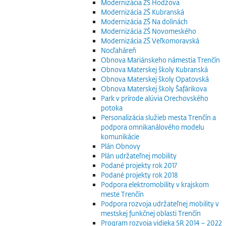
Modernizácia ZŠ Hodžova
Modernizácia ZŠ Kubranská
Modernizácia ZŠ Na dolinách
Modernizácia ZŠ Novomeského
Modernizácia ZŠ Veľkomoravská
Nocľaháreň
Obnova Mariánskeho námestia Trenčín
Obnova Materskej školy Kubranská
Obnova Materskej školy Opatovská
Obnova Materskej školy Šafárikova
Park v prírode alúvia Orechovského
potoka
Personalizácia služieb mesta Trenčín a
podpora omnikanálového modelu
komunikácie
Plán Obnovy
Plán udržateľnej mobility
Podané projekty rok 2017
Podané projekty rok 2018
Podpora elektromobility v krajskom
meste Trenčín
Podpora rozvoja udržateľnej mobility v
mestskej funkčnej oblasti Trenčín
Program rozvoja vidieka SR 2014 – 2022