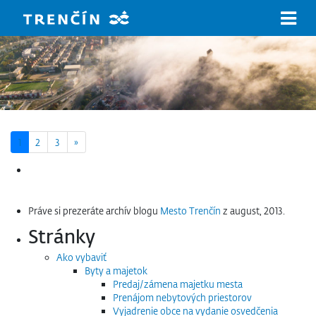
Prejsť na hlavný obsah
Next page
1
2
3
»
Hľadať:
Práve si prezeráte archív blogu
Mesto Trenčín
z august, 2013.
Stránky
Ako vybaviť
Byty a majetok
Predaj/zámena majetku mesta
Prenájom nebytových priestorov
Vyjadrenie obce na vydanie osvedčenia