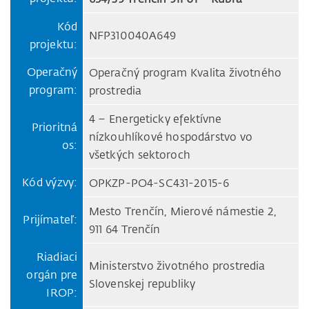
Kód
NFP310040A649
projektu:
Operačný
Operačný program Kvalita životného
program:
prostredia
4 – Energeticky efektívne
Prioritná
nízkouhlíkové hospodárstvo vo
os:
všetkých sektoroch
Kód výzvy:
OPKZP-PO4-SC431-2015-6
Mesto Trenčín, Mierové námestie 2,
Prijímateľ:
911 64 Trenčín
Riadiaci
Ministerstvo životného prostredia
orgán pre
Slovenskej republiky
IROP: