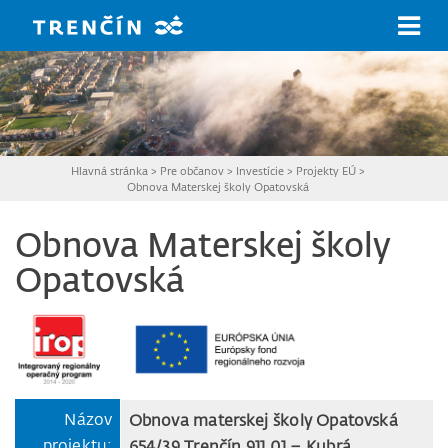
Prejsť na hlavný obsah
Hlavná stránka
>
Pre občanov
>
Investície
>
Projekty EÚ
>
Obnova Materskej školy Opatovská
Obnova Materskej školy
Opatovská
Názov
Obnova materskej školy Opatovská
projektu:
654/39 Trenčín 911 01 – Kubrá