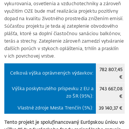
vykurovania, osvetlenia a vzduchotechniky a zároveň
využitím OZE bude mať realizácia projektu pozitívny
dopad na kvalitu životného prostredia znížením emisií.
Súčasťou projektu je teda aj zateplenie obvodového
plášťa, ktoré sa doplní čiastočnou sanáciou balkónov,
terás a strechy. Zateplenie zároveň zamedzí vytváranie
ďalších porúch v stykoch opláštenia, trhlín a prasklín
v ich povrchovej vrstve.
782 807,45
Celková výška oprávnených výdavkov:
€
Výška poskytnutého príspevku z EU a
743 667,08
zo ŠR (95%):
€
Vlastné zdroje Mesta Trenčín (5%):
39 140,37 €
Tento projekt je spolufinancovaný Európskou úniou vo