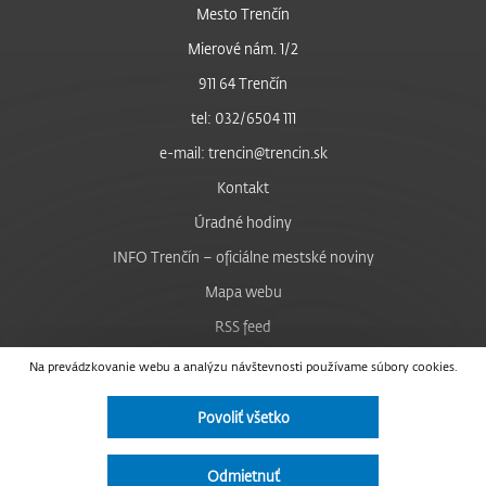
Mesto Trenčín
Mierové nám. 1/2
911 64 Trenčín
tel: 032/6504 111
e-mail: trencin@trencin.sk
Kontakt
Úradné hodiny
INFO Trenčín – oficiálne mestské noviny
Mapa webu
RSS feed
Nastavenie cookies
Na prevádzkovanie webu a analýzu návštevnosti používame súbory cookies.
Facebook
Povoliť všetko
YouTube
Instagram
Odmietnuť