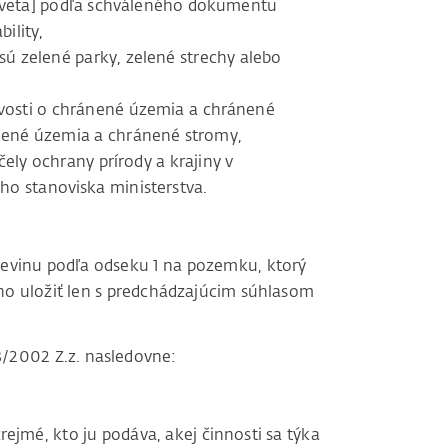
uhá veta] podľa schváleného dokumentu
ility,
sú zelené parky, zelené strechy alebo
livosti o chránené územia a chránené
ánené územia a chránené stromy,
ely ochrany prírody a krajiny v
o stanoviska ministerstva.
revinu podľa odseku 1 na pozemku, ktorý
žno uložiť len s predchádzajúcim súhlasom
3/2002 Z.z. nasledovne:
ejmé, kto ju podáva, akej činnosti sa týka