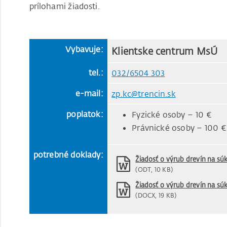
prílohami žiadosti.
Vybavuje:
Klientske centrum MsÚ
tel.:
032/6504 303
e-mail:
zp.kc@trencin.sk
poplatok:
Fyzické osoby – 10 €
Právnické osoby – 100 €
potrebné doklady:
Žiadosť o výrub drevín na 
(ODT, 10 KB)
Žiadosť o výrub drevín na 
(DOCX, 19 KB)