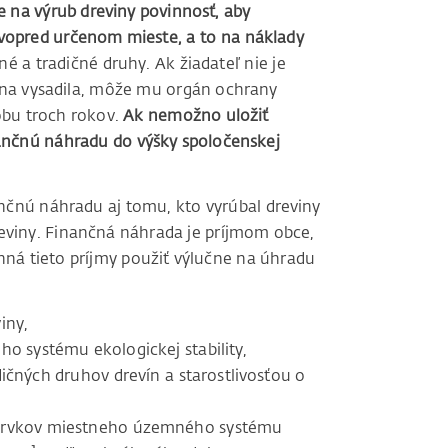
se na výrub dreviny povinnosť, aby
vopred určenom mieste, a to na náklady
é a tradičné druhy. Ak žiadateľ nie je
na vysadila, môže mu orgán ochrany
dobu troch rokov.
Ak nemožno uložiť
nančnú náhradu do výšky spoločenskej
ančnú náhradu aj tomu, kto vyrúbal dreviny
reviny. Finančná náhrada je príjmom obce,
nná tieto príjmy použiť výlučne na úhradu
iny,
systému ekologickej stability,
čných druhov drevín a starostlivosťou o
ím prvkov miestneho územného systému