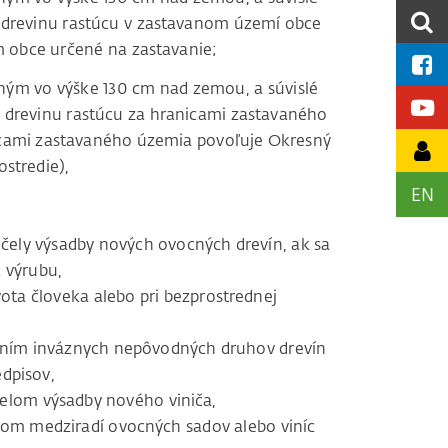
o drevinu rastúcu v zastavanom území obce
 obce určené na zastavanie;
ým vo výške 130 cm nad zemou, a súvislé
 o drevinu rastúcu za hranicami zastavaného
nicami zastavaného územia povoľuje Okresný
ostredie),
EN
čely výsadby nových ovocných drevín, ak sa
 výrubu,
ota človeka alebo pri bezprostrednej
vaním inváznych nepôvodných druhov drevín
dpisov,
účelom výsadby nového viniča,
nom medziradí ovocných sadov alebo viníc