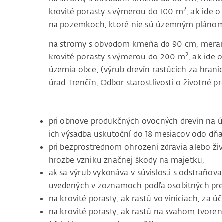
2
krovité porasty s výmerou do 100 m
, ak ide 
na pozemkoch, ktoré nie sú územným plánom
na stromy s obvodom kmeňa do 90 cm, meran
2
krovité porasty s výmerou do 200 m
, ak ide
územia obce, (výrub drevín rastúcich za hra
úrad Trenčín, Odbor starostlivosti o životné pr
pri obnove produkčných ovocných drevín na ú
ich výsadba uskutoční do 18 mesiacov odo dňa
pri bezprostrednom ohrození zdravia alebo živ
hrozbe vzniku značnej škody na majetku,
ak sa výrub vykonáva v súvislosti s odstraňo
uvedených v zoznamoch podľa osobitných pre
na krovité porasty, ak rastú vo viniciach, za 
na krovité porasty, ak rastú na svahom tvore