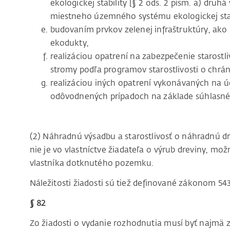
ekologickej stability [§ 2 ods. 2 písm. a) dr
miestneho územného systému ekologickej stab
budovaním prvkov zelenej infraštruktúry, ako 
ekodukty,
realizáciou opatrení na zabezpečenie starost
stromy podľa programov starostlivosti o chr
realizáciou iných opatrení vykonávaných na úč
odôvodnených prípadoch na základe súhlasnéh
(2) Náhradnú výsadbu a starostlivosť o náhradnú d
nie je vo vlastníctve žiadateľa o výrub dreviny, mo
vlastníka dotknutého pozemku.
Náležitosti žiadosti sú tiež definované zákonom 54
§ 82
Zo žiadosti o vydanie rozhodnutia musí byť najmä zr