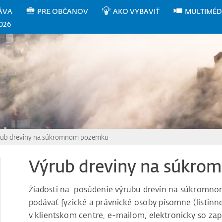
ÁVA
PRE OBČANOV
AKO VYBAVIŤ
MULTIMÉD
026
rub dreviny na súkromnom pozemku
Výrub dreviny na súkr
Žiadosti na posúdenie výrubu drevín na súkromno
podávať fyzické a právnické osoby písomne (listinn
v klientskom centre, e-mailom, elektronicky so za