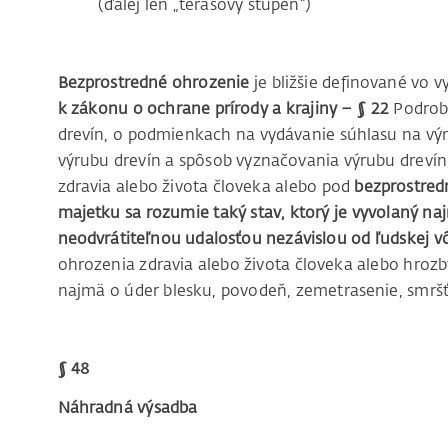
(ďalej len „terasový stupeň“)
Bezprostredné ohrozenie
je bližšie definované vo 
k zákonu o ochrane prírody a krajiny – § 22
Podrobn
drevín, o podmienkach na vydávanie súhlasu na výr
výrubu drevín a spôsob vyznačovania výrubu drevín
zdravia alebo života človeka alebo pod
bezprostred
majetku sa rozumie taký stav, ktorý je vyvolaný n
neodvrátiteľnou udalosťou nezávislou od ľudskej v
ohrozenia zdravia alebo života človeka alebo hroz
najmä o úder blesku, povodeň, zemetrasenie, smršť
§ 48
Náhradná výsadba