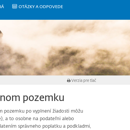
IÁ
OTÁZKY A ODPOVEDE
Verzia pre tlač
omnom pozemku
m pozemku po vyplnení žiadosti môžu
e), a to osobne na podateľni alebo
platením správneho poplatku a podkladmi,