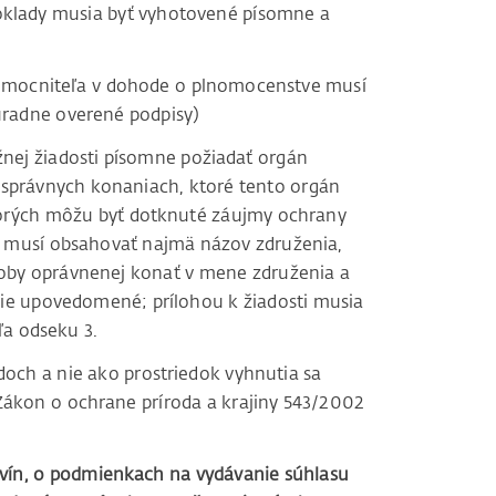
 doklady musia byť vyhotovené písomne a
lnomocniteľa v dohode o plnomocenstve musí
 úradne overené podpisy)
ej žiadosti písomne požiadať orgán
h správnych konaniach, ktoré tento orgán
ktorých môžu byť dotknuté záujmy ochrany
ť musí obsahovať najmä názov združenia,
 osoby oprávnenej konať v mene združenia a
nie upovedomené; prílohou k žiadosti musia
a odseku 3.
doch a nie ako prostriedok vyhnutia sa
 Zákon o ochrane príroda a krajiny 543/2002
evín, o podmienkach na vydávanie súhlasu