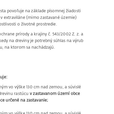
sta povoľuje na základe písomnej žiadosti
y v extraviláne (mimo zastavané územie)
tlivosti o životné prostredie.
hrane prírody a krajiny č. 543/2002 Z. z. a
edy na dreviny je potrebný súhlas na výrub
ku, na ktorom sa nachádzajú.
uje:
ným vo výške 130 cm nad zemou, a súvislé
 drevinu rastúcu
v zastavanom území obce
e určené na zastavanie;
ým vo výške 130 cm nad zemou, a súvislé