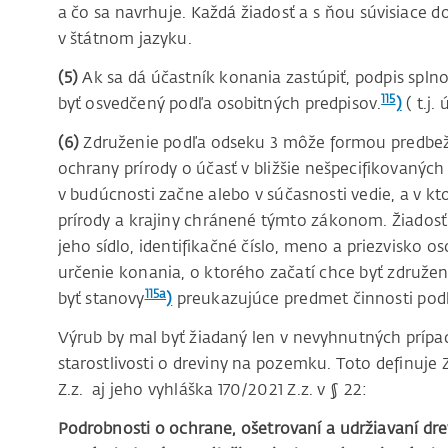
a čo sa navrhuje. Každá žiadosť a s ňou súvisiace
v štátnom jazyku.
(5)
Ak sa dá účastník konania zastúpiť, podpis sp
115
byť osvedčený podľa osobitných predpisov.
)
( t.j.
(6)
Združenie podľa odseku 3 môže formou predbežn
ochrany prírody o účasť v bližšie nešpecifikovanýc
v budúcnosti začne alebo v súčasnosti vedie, a v 
prírody a krajiny chránené týmto zákonom. Žiados
jeho sídlo, identifikačné číslo, meno a priezvisko
určenie konania, o ktorého začatí chce byť združe
115a
byť stanovy
)
preukazujúce predmet činnosti podľ
Výrub by mal byť žiadaný len v nevyhnutných prípa
starostlivosti o dreviny na pozemku. Toto definuje
Z.z. aj jeho vyhláška 170/2021 Z.z. v § 22:
Podrobnosti o ochrane, ošetrovaní a udržiavaní dr