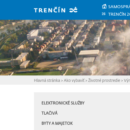
Prejsť na hlavný obsah
SAMOSPR
TRENČÍN 2
Hlavná stránka
>
Ako vybaviť
>
Životné prostredie
>
Vý
ELEKTRONICKÉ SLUŽBY
TLAČIVÁ
BYTY A MAJETOK