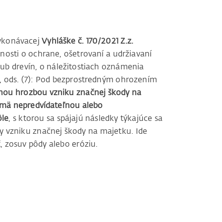
vykonávacej
Vyhláške č. 170/2021 Z.z.
osti o ochrane, ošetrovaní a udržiavaní
ub drevín, o náležitostiach oznámenia
, ods. (7): Pod bezprostredným ohrozením
nou hrozbou vzniku značnej škody na
ajmä nepredvídateľnou alebo
ôle
, s ktorou sa spájajú následky týkajúce sa
by vzniku značnej škody na majetku. Ide
, zosuv pôdy alebo eróziu.