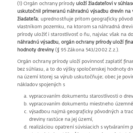
(1) Orgán ochrany prírody
uloží žiadateľovi v súhla
uskutočnil primeranú náhradnú výsadbu drevín na 
žiadateľa
; uprednostňuje pritom geograficky pôvodn
vlastníkom pozemku, na ktorom sa náhradná drevi
prírody uložiť i starostlivosť o ňu, najviac však na 
náhradnú výsadbu, orgán ochrany prírody uloží fi
hodnoty dreviny
(§ 95 Zákona 543/2002 Z.z.).
Orgán ochrany prírody uloží povinnosť zaplatiť fin
bez súhlasu, a to do výšky spoločenskej hodnoty d
na území ktorej sa výrub uskutočňuje; obec je povi
nákladov spojených s
vypracovaním dokumentu starostlivosti o drev
vypracovaním dokumentu miestneho územného 
výsadbou najmä geograficky pôvodných a tradi
dreviny rastúce na jej území,
realizáciou opatrení súvisiacich s vytváran