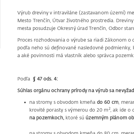
Výrub dreviny v intraviláne (zastavanom území) me
Mesto Trenčín, Útvar životného prostredia. Drevin
mesta posudzuje Okresný úrad Trenčín, Odbor staros
Proces rozhodovania o výrube sa riadi Zákonom o oc
podľa neho sú definované nasledovné podmienky, k
a aké povinnosti má vlastník alebo správca pozem
Podľa
§ 47 ods. 4:
Súhlas orgánu ochrany prírody na výrub sa nevyžad
na stromy s obvodom kmeňa
do 60 cm
, mera
2
krovité porasty s výmerou do 20 m
, ak ide o
na pozemkoch,
ktoré sú
územným plánom obc
na stromy s obvodom kmeňa do 80 cm, meran