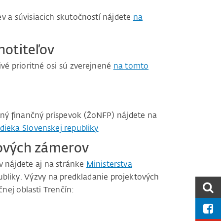
 a súvisiacich skutočností nájdete
na
notiteľov
vé prioritné osi sú zverejnené
na tomto
tný finančný príspevok (ŽoNFP) nájdete na
dieka Slovenskej republiky
tových zámerov
 nájdete aj na stránke
Ministerstva
ubliky. Výzvy na predkladanie projektových
nej oblasti Trenčín: