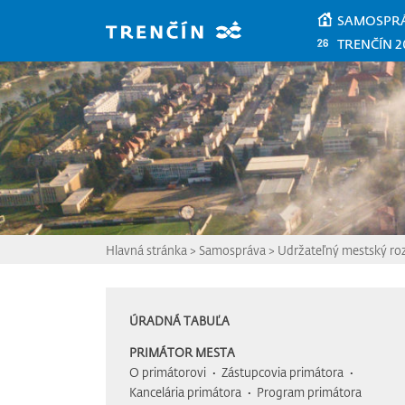
Prejsť na hlavný obsah
SAMOSPR
TRENČÍN 2
Hlavná stránka
>
Samospráva
>
Udržateľný mestský ro
ÚRADNÁ TABUĽA
PRIMÁTOR MESTA
O primátorovi
Zástupcovia primátora
Kancelária primátora
Program primátora