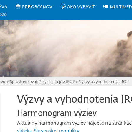
ÁVA
PRE OBČANOV
AKO VYBAVIŤ
MULTIMÉD
026
zvoj
>
Sprostredkovateľský orgán pre IROP
>
Výzvy a vyhodnotenia IROP
Výzvy a vyhodnotenia I
Harmonogram výziev
Aktuálny harmonogram výziev nájdete na stránka
vidieka Slovenskej republiky.