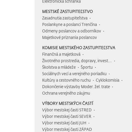
Elektronická schránka
MESTSKÉ ZASTUPITEĽSTVO
Zasadnutia zastupiteľstva
Poslankyne a poslanci Trenčína
Odmeny poslancov a odborníkov
Majetkové priznania poslancov
KOMISIE MESTSKÉHO ZASTUPITEĽSTVA
Finančná a majetková
Životného prostredia, dopravy, invest…
Školstva a mládeže
Športu
Sociálnych vecí a verejného poriadku
Kultúry a cestovného ruchu
Cyklokomisia
Dokončenie výstavby Moder. žel. trate
Ochrana verejného záujmu
VÝBORY MESTSKÝCH ČASTÍ
Výbor mestskej časti STRED
Výbor mestskej časti SEVER
Výbor mestskej časti JUH
Výbor mestskej časti ZÁPAD