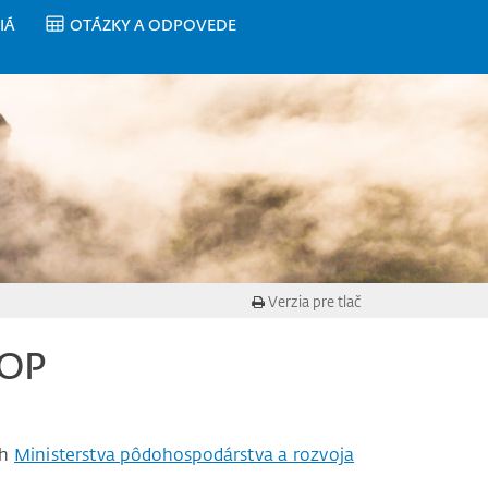
IÁ
OTÁZKY A ODPOVEDE
Verzia pre tlač
ROP
ch
Ministerstva pôdohospodárstva a rozvoja