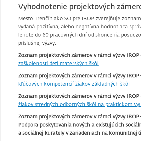
Vyhodnotenie projektových zámer
Mesto Trenčín ako SO pre IROP zverejňuje zoznamy
vydaná pozitívna, alebo negatívna hodnotiaca sprá
lehote do 60 pracovných dní od skončenia posudzo
príslušnej výzvy:
Zoznam projektových zámerov v rámci výzvy IRO
zaškolenosti detí materských škôl
Zoznam projektových zámerov v rámci výzvy IRO
kľúčových kompetencií žiakov základných škôl
Zoznam projektových zámerov v rámci výzvy IRO
žiakov stredných odborných škôl na praktickom vy
Zoznam projektových zámerov v rámci výzvy IROP
Podpora poskytovania nových a existujúcich sociáln
a sociálnej kurately v zariadeniach na komunitnej 