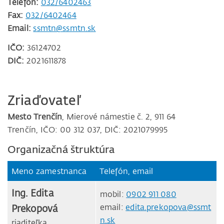
Telefón:
032/6402463
Fax:
032/6402464
Email:
ssmtn@ssmtn.sk
IČO:
36124702
DIČ:
2021611878
Zriaďovateľ
Mesto Trenčín
, Mierové námestie č. 2, 911 64
Trenčín, IČO: 00 312 037, DIČ: 2021079995
Organizačná štruktúra
Meno zamestnanca
Telefón, email
Ing. Edita
mobil:
0902 911 080
Prekopová
email:
edita.prekopova@ssmt
n.sk
riaditeľka