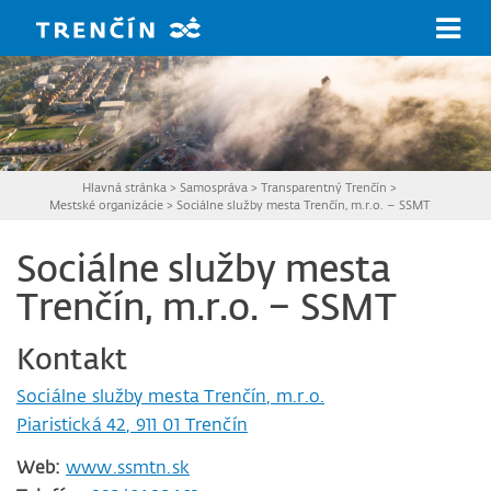
Prejsť na hlavný obsah
Hlavná stránka
>
Samospráva
>
Transparentný Trenčín
>
Mestské organizácie
>
Sociálne služby mesta Trenčín, m.r.o. – SSMT
Sociálne služby mesta
Trenčín, m.r.o. – SSMT
Kontakt
Sociálne služby mesta Trenčín, m.r.o.
Piaristická 42, 911 01 Trenčín
Web:
www.ssmtn.sk