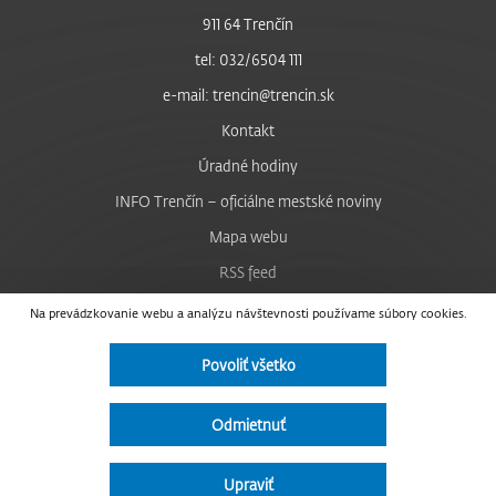
911 64 Trenčín
tel: 032/6504 111
e-mail: trencin@trencin.sk
Kontakt
Úradné hodiny
INFO Trenčín – oficiálne mestské noviny
Mapa webu
RSS feed
Nastavenie cookies
Na prevádzkovanie webu a analýzu návštevnosti používame súbory cookies.
Facebook
Povoliť všetko
YouTube
Instagram
Odmietnuť
Vyhlásenie o prístupnosti
Upraviť