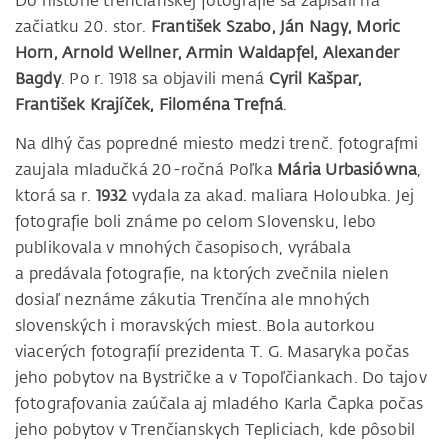
Do histórie trenčianskej fotografie sa zapísali na
začiatku 20. stor.
František Szabo, Ján Nagy, Moric
Horn, Arnold Wellner, Armin Waldapfel, Alexander
Bagdy
. Po r. 1918 sa objavili mená
Cyril Kašpar,
František Krajíček, Filoména Trefná
.
Na dlhý čas popredné miesto medzi trenč. fotografmi
zaujala mladučká 20-ročná Poľka
Mária Urbasiówna
,
ktorá sa r.
1932
vydala za akad. maliara Holoubka. Jej
fotografie boli známe po celom Slovensku, lebo
publikovala v mnohých časopisoch, vyrábala
a predávala fotografie, na ktorých zvečnila nielen
dosiaľ neznáme zákutia Trenčína ale mnohých
slovenských i moravských miest. Bola autorkou
viacerých fotografií prezidenta T. G. Masaryka počas
jeho pobytov na Bystričke a v Topoľčiankach. Do tajov
fotografovania zaúčala aj mladého Karla Čapka počas
jeho pobytov v Trenčianskych Tepliciach, kde pôsobil