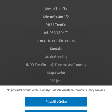
Mesto Trenčín
Mierové nám. 1/2
911 64 Trenčín
tel: 032/6504 111
e-mail: trencin@trencin.sk
Kontakt
Úradné hodiny
INFO Trenčín – oficiálne mestské noviny
Mapa webu
RSS feed
Nastavenie cookies
Na prevádzkovanie webu a analýzu návštevnosti používame súbory cookies.
Facebook
Povoliť všetko
YouTube