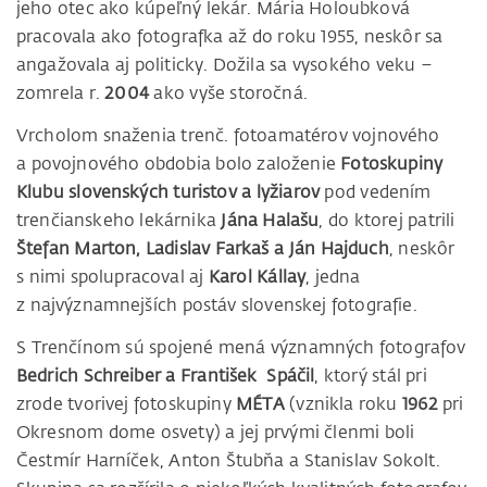
jeho otec ako kúpeľný lekár. Mária Holoubková
pracovala ako fotografka až do roku 1955, neskôr sa
angažovala aj politicky. Dožila sa vysokého veku –
zomrela r.
2004
ako vyše storočná.
Vrcholom snaženia trenč. fotoamatérov vojnového
a povojnového obdobia bolo založenie
Fotoskupiny
Klubu slovenských turistov a lyžiarov
pod vedením
trenčianskeho lekárnika
Jána Halašu
, do ktorej patrili
Štefan Marton, Ladislav Farkaš a Ján Hajduch
, neskôr
s nimi spolupracoval aj
Karol Kállay
, jedna
z najvýznamnejších postáv slovenskej fotografie.
S Trenčínom sú spojené mená významných fotografov
Bedrich Schreiber a František Spáčil
, ktorý stál pri
zrode tvorivej fotoskupiny
MÉTA
(vznikla roku
1962
pri
Okresnom dome osvety) a jej prvými členmi boli
Čestmír Harníček, Anton Štubňa a Stanislav Sokolt.