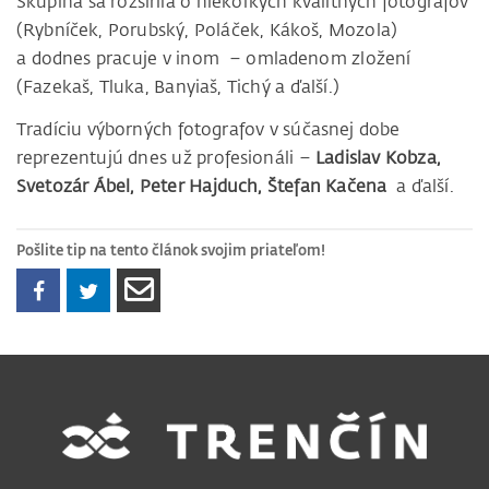
Skupina sa rozšírila o niekoľkých kvalitných fotografov
(Rybníček, Porubský, Poláček, Kákoš, Mozola)
a dodnes pracuje v inom – omladenom zložení
(Fazekaš, Tluka, Banyiaš, Tichý a ďalší.)
Tradíciu výborných fotografov v súčasnej dobe
reprezentujú dnes už profesionáli –
Ladislav Kobza,
Svetozár Ábel, Peter Hajduch, Štefan Kačena
a ďalší.
Pošlite tip na tento článok svojim priateľom!