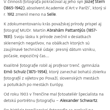
V činnosti fotografa pokračoval aj jeho syn
Jozef Stern
(1865-1942)
, absolvent Academie d΄Art v Paríži´, ktorý si
r.
1912
zmenil meno na
Selle
.
K zdokumentovaniu krás považskej prírody prispel aj
fotograf MUDr. Martin
Abrahám Pattantýús (1857-
1931)
. Svoju lásku k prírode zvečnil v desiatkach
sklenených negatívov, na obálkach ktorých sú
zaujímavé technické údaje: presný dátum vzniku,
počasie, expozičný čas…
Kvalitné fotografie robil aj profesor trenč. gymnázia
Ernö Schulz (1873-1954)
, ktorý zanechal bohatú zbierku
fotografií z výletov po Považí, slovenských mestách
a potulkách po mestách Európy.
Od roku 1903 v Trenčíne mal fotoateliér špecialista na
detskú portrétnu fotografiu –
Alexander Schwartz
.