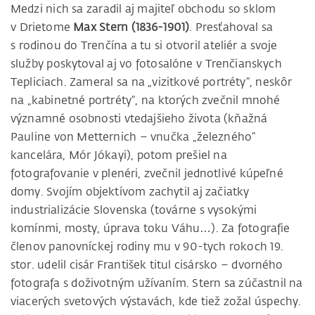
Medzi nich sa zaradil aj majiteľ obchodu so sklom
v Drietome
Max Stern (1836-1901)
. Presťahoval sa
s rodinou do Trenčína a tu si otvoril ateliér a svoje
služby poskytoval aj vo fotosalóne v Trenčianskych
Tepliciach. Zameral sa na „vizitkové portréty“, neskôr
na „kabinetné portréty“, na ktorých zvečnil mnohé
významné osobnosti vtedajšieho života (kňažná
Pauline von Metternich – vnučka „železného“
kancelára, Mór Jókayi), potom prešiel na
fotografovanie v plenéri, zvečnil jednotlivé kúpeľné
domy. Svojím objektívom zachytil aj začiatky
industrializácie Slovenska (továrne s vysokými
komínmi, mosty, úprava toku Váhu…). Za fotografie
členov panovníckej rodiny mu v 90-tych rokoch 19.
stor. udelil cisár František titul cisársko – dvorného
fotografa s doživotným užívaním. Stern sa zúčastnil na
viacerých svetových výstavách, kde tiež zožal úspechy.