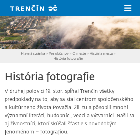
Prejsť na hlavný obsah
Hlavná stránka
>
Pre občanov
>
O meste
>
História mesta
>
História fotografie
História fotografie
V druhej polovici 19. stor. spĺňal Trenčín všetky
predpoklady na to, aby sa stal centrom spoločenského
a kultúrneho života Považia. Žili tu a pôsobili mnohí
významní literáti, hudobníci, vedci a výtvarníci. Našli sa
aj živnostníci, ktorí skúšali šťastie s novodobým
fenoménom – fotografiou.