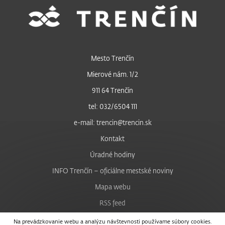
Mesto Trenčín
Mierové nám. 1/2
911 64 Trenčín
tel: 032/6504 111
e-mail: trencin@trencin.sk
Kontakt
Úradné hodiny
INFO Trenčín – oficiálne mestské noviny
Mapa webu
RSS feed
Nastavenie cookies
Na prevádzkovanie webu a analýzu návštevnosti používame súbory cookies.