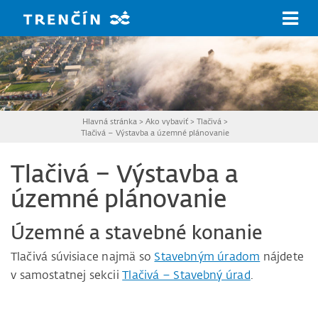
Prejsť na hlavný obsah
Hlavná stránka
>
Ako vybaviť
>
Tlačivá
>
Tlačivá – Výstavba a územné plánovanie
Tlačivá – Výstavba a
územné plánovanie
Územné a stavebné konanie
Tlačivá súvisiace najmä so
Stavebným úradom
nájdete
v samostatnej sekcii
Tlačivá – Stavebný úrad
.