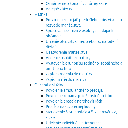
Oznámenie o konaní kultúrnej akcie
Verejné zbierky
Matrika
Potvrdenie o prijatí predošlého priezviska po
rozvode manželstva
Spracovanie zmien v osobných údajoch
občanov
Určenie otcovstva pred alebo po narodení
dieťaťa
Uzatvorenie manželstva
Vedenie osobitnej matriky
Vystavenie druhopisu rodného, sobášneho a
úmrtného listu
Zápis narodenia do matriky
Zápis úmrtia do matriky
Obchod a služby
Povolenie ambulantného predaja
Povolenie konania príležitostného trhu
Povolenie predaja na trhoviskách
Predĺženie záverečnej hodiny
Stanovenie času predaja a času prevádzky
služieb
Udelenie individuálnej licencie na