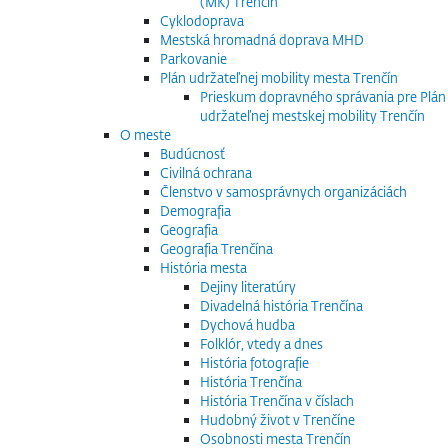
(MK) Trenčín
Cyklodoprava
Mestská hromadná doprava MHD
Parkovanie
Plán udržateľnej mobility mesta Trenčín
Prieskum dopravného správania pre Plán
udržateľnej mestskej mobility Trenčín
O meste
Budúcnosť
Civilná ochrana
Členstvo v samosprávnych organizáciách
Demografia
Geografia
Geografia Trenčína
História mesta
Dejiny literatúry
Divadelná história Trenčína
Dychová hudba
Folklór, vtedy a dnes
História fotografie
História Trenčína
História Trenčína v číslach
Hudobný život v Trenčíne
Osobnosti mesta Trenčín