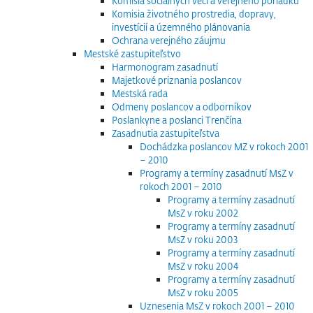
Komisia sociálnych vecí a verejného poriadku
Komisia životného prostredia, dopravy,
investícií a územného plánovania
Ochrana verejného záujmu
Mestské zastupiteľstvo
Harmonogram zasadnutí
Majetkové priznania poslancov
Mestská rada
Odmeny poslancov a odborníkov
Poslankyne a poslanci Trenčína
Zasadnutia zastupiteľstva
Dochádzka poslancov MZ v rokoch 2001
– 2010
Programy a termíny zasadnutí MsZ v
rokoch 2001 – 2010
Programy a termíny zasadnutí
MsZ v roku 2002
Programy a termíny zasadnutí
MsZ v roku 2003
Programy a termíny zasadnutí
MsZ v roku 2004
Programy a termíny zasadnutí
MsZ v roku 2005
Uznesenia MsZ v rokoch 2001 – 2010