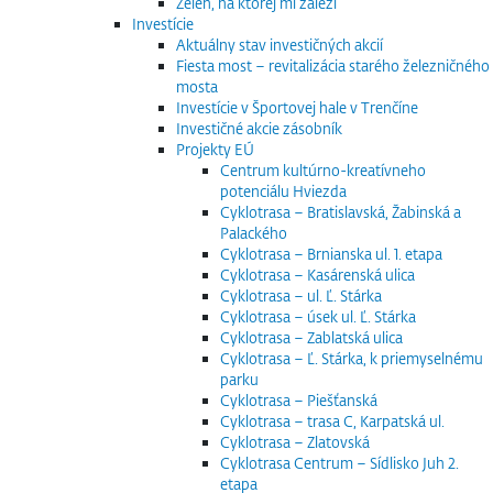
Zeleň, na ktorej mi záleží
Investície
Aktuálny stav investičných akcií
Fiesta most – revitalizácia starého železničného
mosta
Investície v Športovej hale v Trenčíne
Investičné akcie zásobník
Projekty EÚ
Centrum kultúrno-kreatívneho
potenciálu Hviezda
Cyklotrasa – Bratislavská, Žabinská a
Palackého
Cyklotrasa – Brnianska ul. 1. etapa
Cyklotrasa – Kasárenská ulica
Cyklotrasa – ul. Ľ. Stárka
Cyklotrasa – úsek ul. Ľ. Stárka
Cyklotrasa – Zablatská ulica
Cyklotrasa – Ľ. Stárka, k priemyselnému
parku
Cyklotrasa – Piešťanská
Cyklotrasa – trasa C, Karpatská ul.
Cyklotrasa – Zlatovská
Cyklotrasa Centrum – Sídlisko Juh 2.
etapa