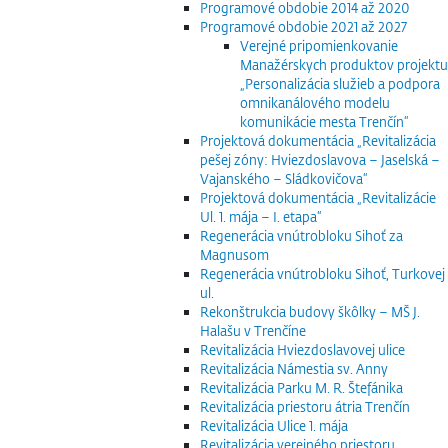
Programové obdobie 2014 až 2020
Programové obdobie 2021 až 2027
Verejné pripomienkovanie
Manažérskych produktov projektu
„Personalizácia služieb a podpora
omnikanálového modelu
komunikácie mesta Trenčín“
Projektová dokumentácia „Revitalizácia
pešej zóny: Hviezdoslavova – Jaselská –
Vajanského – Sládkovičova“
Projektová dokumentácia „Revitalizácie
Ul. 1. mája – I. etapa“
Regenerácia vnútrobloku Sihoť za
Magnusom
Regenerácia vnútrobloku Sihoť, Turkovej
ul.
Rekonštrukcia budovy škôlky – MŠ J.
Halašu v Trenčíne
Revitalizácia Hviezdoslavovej ulice
Revitalizácia Námestia sv. Anny
Revitalizácia Parku M. R. Štefánika
Revitalizácia priestoru átria Trenčín
Revitalizácia Ulice 1. mája
Revitalizácia verejného priestoru