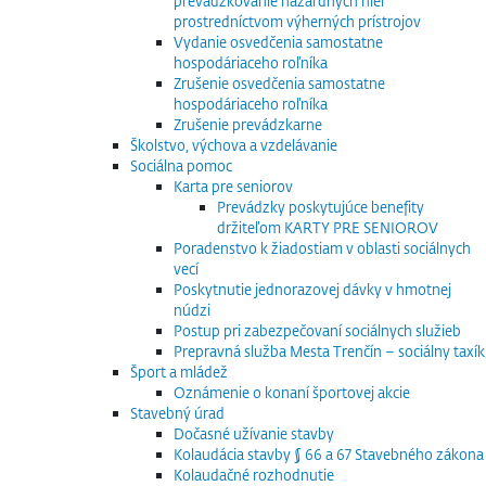
prevádzkovanie hazardných hier
prostredníctvom výherných prístrojov
Vydanie osvedčenia samostatne
hospodáriaceho roľníka
Zrušenie osvedčenia samostatne
hospodáriaceho roľníka
Zrušenie prevádzkarne
Školstvo, výchova a vzdelávanie
Sociálna pomoc
Karta pre seniorov
Prevádzky poskytujúce benefity
držiteľom KARTY PRE SENIOROV
Poradenstvo k žiadostiam v oblasti sociálnych
vecí
Poskytnutie jednorazovej dávky v hmotnej
núdzi
Postup pri zabezpečovaní sociálnych služieb
Prepravná služba Mesta Trenčín – sociálny taxík
Šport a mládež
Oznámenie o konaní športovej akcie
Stavebný úrad
Dočasné užívanie stavby
Kolaudácia stavby § 66 a 67 Stavebného zákona
Kolaudačné rozhodnutie