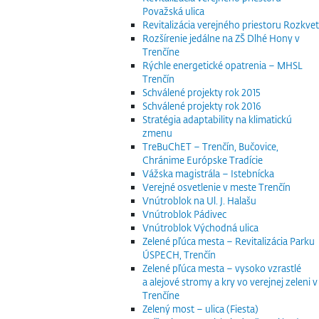
Považská ulica
Revitalizácia verejného priestoru Rozkvet
Rozšírenie jedálne na ZŠ Dlhé Hony v
Trenčíne
Rýchle energetické opatrenia – MHSL
Trenčín
Schválené projekty rok 2015
Schválené projekty rok 2016
Stratégia adaptability na klimatickú
zmenu
TreBuChET – Trenčín, Bučovice,
Chránime Európske Tradície
Vážska magistrála – Istebnícka
Verejné osvetlenie v meste Trenčín
Vnútroblok na Ul. J. Halašu
Vnútroblok Pádivec
Vnútroblok Východná ulica
Zelené pľúca mesta – Revitalizácia Parku
ÚSPECH, Trenčín
Zelené pľúca mesta – vysoko vzrastlé
a alejové stromy a kry vo verejnej zeleni v
Trenčíne
Zelený most – ulica (Fiesta)