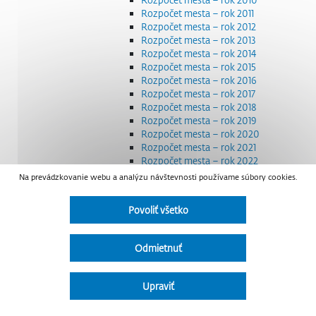
Rozpočet mesta – rok 2011
Rozpočet mesta – rok 2012
Rozpočet mesta – rok 2013
Rozpočet mesta – rok 2014
Rozpočet mesta – rok 2015
Rozpočet mesta – rok 2016
Rozpočet mesta – rok 2017
Rozpočet mesta – rok 2018
Rozpočet mesta – rok 2019
Rozpočet mesta – rok 2020
Rozpočet mesta – rok 2021
Rozpočet mesta – rok 2022
Rozpočet mesta – rok 2023
Na prevádzkovanie webu a analýzu návštevnosti používame súbory cookies.
Rozpočet mesta – rok 2024
Rozpočet mesta – rok 2025
Povoliť všetko
Rozpočet mesta – rok 2026
Smernice a dokumenty
Strategické dokumenty
Odmietnuť
Transparentnosť a výdavky na štátnu reklamu
Úradná tabuľa
Všeobecne záväzné nariadenia – VZN
Upraviť
Detail nariadenia
Zoznam daňových dlžníkov