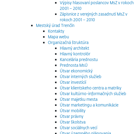
Výpisy hlasovaní poslancov MsZ v rokoch
2001 – 2010
Zápisnice z verejných zasadnutí MsZ v
rokoch 2001 – 2010
Mestský úrad Trenčín
Kontakty
Mapa webu
Organizačná štruktúra
Hlavný architekt
Hlavný kontrolór
Kancelária prednostu
Prednosta MsÚ
Útvar ekonomický
Útvar interných služieb
Útvar investícií
Útvar klientskeho centra a matriky
Útvar kultúrno-informačných služieb
Útvar majetku mesta
Útvar marketingu a komunikácie
Útvar mobility
Útvar právny
Útvar školstva
Útvar sociálnych vecí
Útvar územného plánovania