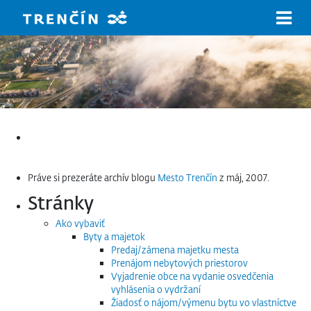
Prejsť na hlavný obsah
Hľadať:
Práve si prezeráte archív blogu
Mesto Trenčín
z máj, 2007.
Stránky
Ako vybaviť
Byty a majetok
Predaj/zámena majetku mesta
Prenájom nebytových priestorov
Vyjadrenie obce na vydanie osvedčenia
vyhlásenia o vydržaní
Žiadosť o nájom/výmenu bytu vo vlastníctve