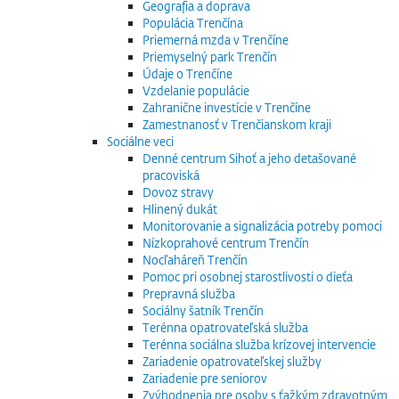
Geografia a doprava
Populácia Trenčína
Priemerná mzda v Trenčíne
Priemyselný park Trenčín
Údaje o Trenčíne
Vzdelanie populácie
Zahranične investície v Trenčíne
Zamestnanosť v Trenčianskom kraji
Sociálne veci
Denné centrum Sihoť a jeho detašované
pracoviská
Dovoz stravy
Hlinený dukát
Monitorovanie a signalizácia potreby pomoci
Nízkoprahové centrum Trenčín
Nocľaháreň Trenčín
Pomoc pri osobnej starostlivosti o dieťa
Prepravná služba
Sociálny šatník Trenčín
Terénna opatrovateľská služba
Terénna sociálna služba krízovej intervencie
Zariadenie opatrovateľskej služby
Zariadenie pre seniorov
Zvýhodnenia pre osoby s ťažkým zdravotným