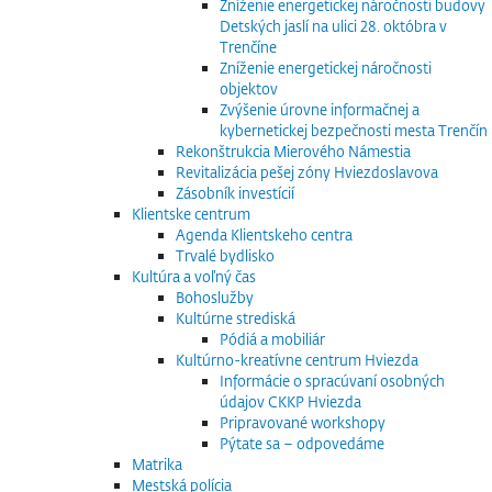
Zníženie energetickej náročnosti budovy
Detských jaslí na ulici 28. októbra v
Trenčíne
Zníženie energetickej náročnosti
objektov
Zvýšenie úrovne informačnej a
kybernetickej bezpečnosti mesta Trenčín
Rekonštrukcia Mierového Námestia
Revitalizácia pešej zóny Hviezdoslavova
Zásobník investícií
Klientske centrum
Agenda Klientskeho centra
Trvalé bydlisko
Kultúra a voľný čas
Bohoslužby
Kultúrne strediská
Pódiá a mobiliár
Kultúrno-kreatívne centrum Hviezda
Informácie o spracúvaní osobných
údajov CKKP Hviezda
Pripravované workshopy
Pýtate sa – odpovedáme
Matrika
Mestská polícia