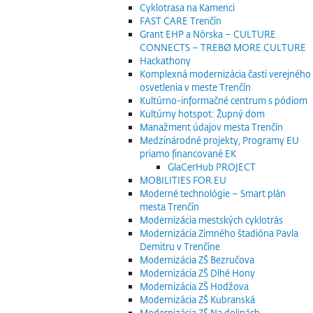
Cyklotrasa na Kamenci
FAST CARE Trenčín
Grant EHP a Nórska – CULTURE
CONNECTS – TREBØ MORE CULTURE
Hackathony
Komplexná modernizácia časti verejného
osvetlenia v meste Trenčín
Kultúrno-informačné centrum s pódiom
Kultúrny hotspot: Župný dom
Manažment údajov mesta Trenčín
Medzinárodné projekty, Programy EU
priamo financované EK
GlaCerHub PROJECT
MOBILITIES FOR EU
Moderné technológie – Smart plán
mesta Trenčín
Modernizácia mestských cyklotrás
Modernizácia Zimného štadióna Pavla
Demitru v Trenčíne
Modernizácia ZŠ Bezručova
Modernizácia ZŠ Dlhé Hony
Modernizácia ZŠ Hodžova
Modernizácia ZŠ Kubranská
Modernizácia ZŠ Na dolinách