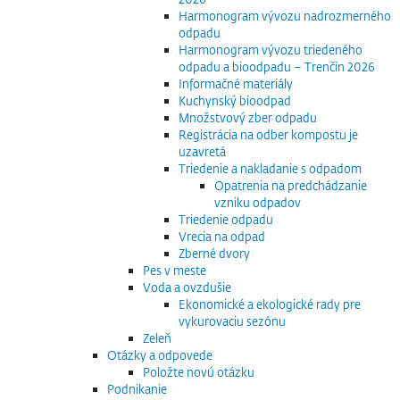
Harmonogram vývozu nadrozmerného
odpadu
Harmonogram vývozu triedeného
odpadu a bioodpadu – Trenčín 2026
Informačné materiály
Kuchynský bioodpad
Množstvový zber odpadu
Registrácia na odber kompostu je
uzavretá
Triedenie a nakladanie s odpadom
Opatrenia na predchádzanie
vzniku odpadov
Triedenie odpadu
Vrecia na odpad
Zberné dvory
Pes v meste
Voda a ovzdušie
Ekonomické a ekologické rady pre
vykurovaciu sezónu
Zeleň
Otázky a odpovede
Položte novú otázku
Podnikanie