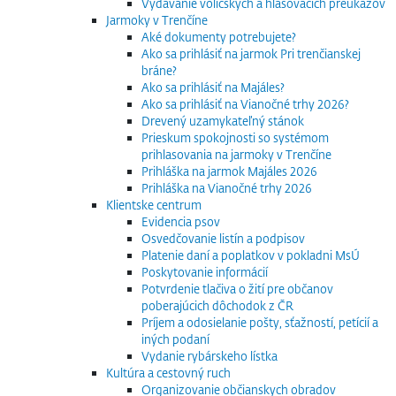
Vydávanie voličských a hlasovacích preukazov
Jarmoky v Trenčíne
Aké dokumenty potrebujete?
Ako sa prihlásiť na jarmok Pri trenčianskej
bráne?
Ako sa prihlásiť na Majáles?
Ako sa prihlásiť na Vianočné trhy 2026?
Drevený uzamykateľný stánok
Prieskum spokojnosti so systémom
prihlasovania na jarmoky v Trenčíne
Prihláška na jarmok Majáles 2026
Prihláška na Vianočné trhy 2026
Klientske centrum
Evidencia psov
Osvedčovanie listín a podpisov
Platenie daní a poplatkov v pokladni MsÚ
Poskytovanie informácií
Potvrdenie tlačiva o žití pre občanov
poberajúcich dôchodok z ČR
Príjem a odosielanie pošty, sťažností, petícií a
iných podaní
Vydanie rybárskeho lístka
Kultúra a cestovný ruch
Organizovanie občianskych obradov