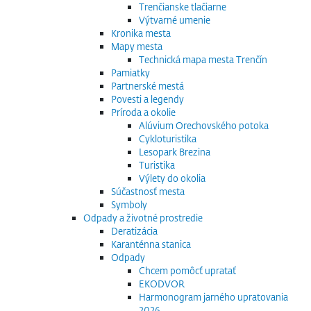
Trenčianske tlačiarne
Výtvarné umenie
Kronika mesta
Mapy mesta
Technická mapa mesta Trenčín
Pamiatky
Partnerské mestá
Povesti a legendy
Príroda a okolie
Alúvium Orechovského potoka
Cykloturistika
Lesopark Brezina
Turistika
Výlety do okolia
Súčastnosť mesta
Symboly
Odpady a životné prostredie
Deratizácia
Karanténna stanica
Odpady
Chcem pomôcť upratať
EKODVOR
Harmonogram jarného upratovania
2026