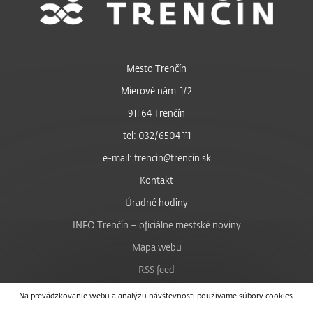
Mesto Trenčín
Mierové nám. 1/2
911 64 Trenčín
tel: 032/6504 111
e-mail: trencin@trencin.sk
Kontakt
Úradné hodiny
INFO Trenčín – oficiálne mestské noviny
Mapa webu
RSS feed
Nastavenie cookies
Na prevádzkovanie webu a analýzu návštevnosti používame súbory cookies.