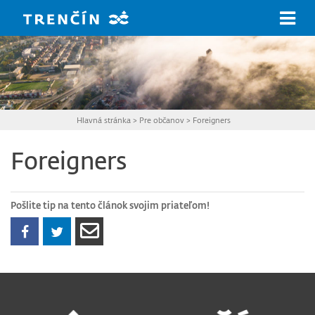
Prejsť na hlavný obsah
Hlavná stránka
>
Pre občanov
>
Foreigners
Foreigners
Pošlite tip na tento článok svojim priateľom!