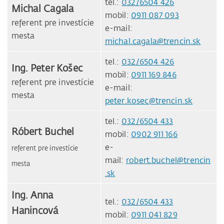
tel.:
032/6504 426
Michal Cagala
mobil:
0911 087 093
referent pre investície
e-mail:
mesta
michal.cagala@trencin.sk
tel.:
032/6504 426
Ing. Peter Košec
mobil:
0911 169 846
referent pre investície
e-mail:
mesta
peter.kosec@trencin.sk
tel.:
032/6504 433
Róbert Buchel
mobil:
0902 911 166
e-
referent pre investície
mail:
robert.buchel@trencin
mesta
.sk
Ing. Anna
tel.:
032/6504 433
Hanincová
mobil:
0911 041 829