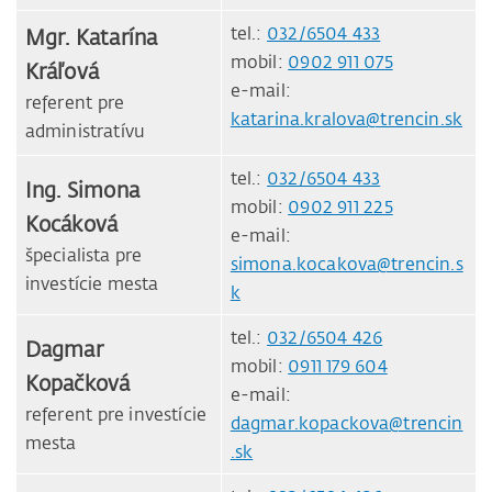
tel.:
032/6504 433
Mgr. Katarína
mobil:
0902 911 075
Kráľová
e-mail:
referent pre
katarina.kralova@trencin.sk
administratívu
tel.:
032/6504 433
Ing. Simona
mobil:
0902 911 225
Kocáková
e-mail:
špecialista pre
simona.kocakova@trencin.s
investície mesta
k
tel.:
032/6504 426
Dagmar
mobil:
0911 179 604
Kopačková
e-mail:
referent pre investície
dagmar.kopackova@trencin
mesta
.sk