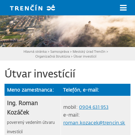
Prejsť na hlavný obsah
Hlavná stránka
>
Samospráva
>
Mestský úrad Trenčín
>
Organizačná štruktúra
>
Útvar investícií
Útvar investícií
Meno zamestnanca:
Telefón, e-mail:
Ing. Roman
mobil:
0904 631 953
Kozáček
e-mail:
poverený vedením útvaru
roman.kozacek@trencin.sk
investícií