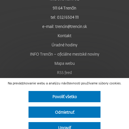
911 64 Trenčín
tel: 032/6504 111
e-mail: trencin@trencin.sk
Kontakt
Úradné hodiny
INFO Trenčín – oficiálne mestské noviny
Mapa webu
RSS feed
Nastavenie cookies
Na prevádzkovanie webu a analýzu návštevnosti používame súbory cookies.
Facebook
Povoliť všetko
YouTube
Instagram
Odmietnuť
Vyhlásenie o prístupnosti
Upraviť