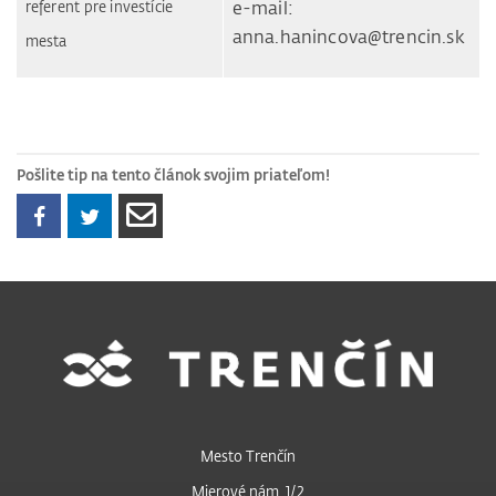
referent pre investície
e-mail:
anna.hanincova@trencin.sk
mesta
Pošlite tip na tento článok svojim priateľom!
Mesto Trenčín
Mierové nám. 1/2