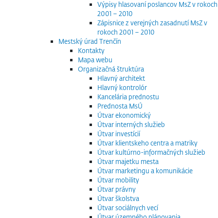
Výpisy hlasovaní poslancov MsZ v rokoch
2001 – 2010
Zápisnice z verejných zasadnutí MsZ v
rokoch 2001 – 2010
Mestský úrad Trenčín
Kontakty
Mapa webu
Organizačná štruktúra
Hlavný architekt
Hlavný kontrolór
Kancelária prednostu
Prednosta MsÚ
Útvar ekonomický
Útvar interných služieb
Útvar investícií
Útvar klientskeho centra a matriky
Útvar kultúrno-informačných služieb
Útvar majetku mesta
Útvar marketingu a komunikácie
Útvar mobility
Útvar právny
Útvar školstva
Útvar sociálnych vecí
Útvar územného plánovania