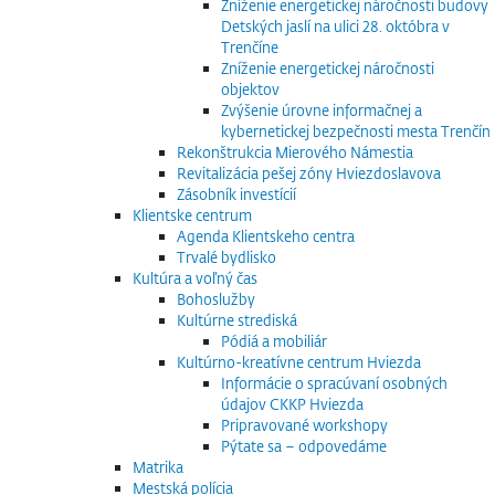
Zníženie energetickej náročnosti budovy
Detských jaslí na ulici 28. októbra v
Trenčíne
Zníženie energetickej náročnosti
objektov
Zvýšenie úrovne informačnej a
kybernetickej bezpečnosti mesta Trenčín
Rekonštrukcia Mierového Námestia
Revitalizácia pešej zóny Hviezdoslavova
Zásobník investícií
Klientske centrum
Agenda Klientskeho centra
Trvalé bydlisko
Kultúra a voľný čas
Bohoslužby
Kultúrne strediská
Pódiá a mobiliár
Kultúrno-kreatívne centrum Hviezda
Informácie o spracúvaní osobných
údajov CKKP Hviezda
Pripravované workshopy
Pýtate sa – odpovedáme
Matrika
Mestská polícia