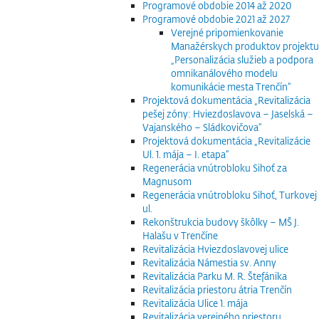
Programové obdobie 2014 až 2020
Programové obdobie 2021 až 2027
Verejné pripomienkovanie
Manažérskych produktov projektu
„Personalizácia služieb a podpora
omnikanálového modelu
komunikácie mesta Trenčín“
Projektová dokumentácia „Revitalizácia
pešej zóny: Hviezdoslavova – Jaselská –
Vajanského – Sládkovičova“
Projektová dokumentácia „Revitalizácie
Ul. 1. mája – I. etapa“
Regenerácia vnútrobloku Sihoť za
Magnusom
Regenerácia vnútrobloku Sihoť, Turkovej
ul.
Rekonštrukcia budovy škôlky – MŠ J.
Halašu v Trenčíne
Revitalizácia Hviezdoslavovej ulice
Revitalizácia Námestia sv. Anny
Revitalizácia Parku M. R. Štefánika
Revitalizácia priestoru átria Trenčín
Revitalizácia Ulice 1. mája
Revitalizácia verejného priestoru