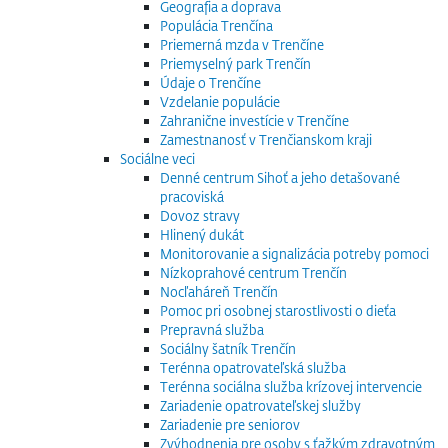
Geografia a doprava
Populácia Trenčína
Priemerná mzda v Trenčíne
Priemyselný park Trenčín
Údaje o Trenčíne
Vzdelanie populácie
Zahranične investície v Trenčíne
Zamestnanosť v Trenčianskom kraji
Sociálne veci
Denné centrum Sihoť a jeho detašované
pracoviská
Dovoz stravy
Hlinený dukát
Monitorovanie a signalizácia potreby pomoci
Nízkoprahové centrum Trenčín
Nocľaháreň Trenčín
Pomoc pri osobnej starostlivosti o dieťa
Prepravná služba
Sociálny šatník Trenčín
Terénna opatrovateľská služba
Terénna sociálna služba krízovej intervencie
Zariadenie opatrovateľskej služby
Zariadenie pre seniorov
Zvýhodnenia pre osoby s ťažkým zdravotným