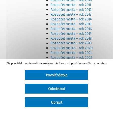
Rozpočet mesta – rok 2011
Rozpočet mesta – rok 2012
Rozpočet mesta – rok 2013
Rozpočet mesta – rok 2014
Rozpočet mesta – rok 2015
Rozpočet mesta – rok 2016
Rozpočet mesta – rok 2017
Rozpočet mesta – rok 2018
Rozpočet mesta – rok 2019
Rozpočet mesta – rok 2020
Rozpočet mesta – rok 2021
Rozpočet mesta – rok 2022
Rozpočet mesta – rok 2023
Na prevádzkovanie webu a analýzu návštevnosti používame súbory cookies.
Rozpočet mesta – rok 2024
Rozpočet mesta – rok 2025
Povoliť všetko
Rozpočet mesta – rok 2026
Smernice a dokumenty
Strategické dokumenty
Odmietnuť
Transparentnosť a výdavky na štátnu reklamu
Úradná tabuľa
Všeobecne záväzné nariadenia – VZN
Upraviť
Detail nariadenia
Zoznam daňových dlžníkov