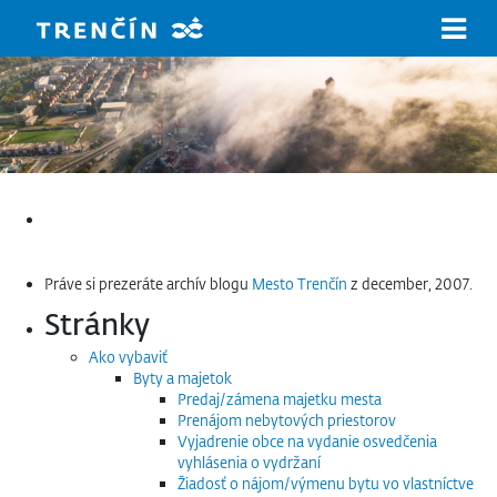
Prejsť na hlavný obsah
Hľadať:
Práve si prezeráte archív blogu
Mesto Trenčín
z december, 2007.
Stránky
Ako vybaviť
Byty a majetok
Predaj/zámena majetku mesta
Prenájom nebytových priestorov
Vyjadrenie obce na vydanie osvedčenia
vyhlásenia o vydržaní
Žiadosť o nájom/výmenu bytu vo vlastníctve