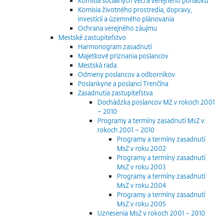
Komisia sociálnych vecí a verejného poriadku
Komisia životného prostredia, dopravy,
investícií a územného plánovania
Ochrana verejného záujmu
Mestské zastupiteľstvo
Harmonogram zasadnutí
Majetkové priznania poslancov
Mestská rada
Odmeny poslancov a odborníkov
Poslankyne a poslanci Trenčína
Zasadnutia zastupiteľstva
Dochádzka poslancov MZ v rokoch 2001
– 2010
Programy a termíny zasadnutí MsZ v
rokoch 2001 – 2010
Programy a termíny zasadnutí
MsZ v roku 2002
Programy a termíny zasadnutí
MsZ v roku 2003
Programy a termíny zasadnutí
MsZ v roku 2004
Programy a termíny zasadnutí
MsZ v roku 2005
Uznesenia MsZ v rokoch 2001 – 2010