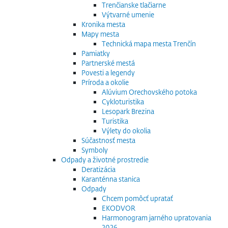
Trenčianske tlačiarne
Výtvarné umenie
Kronika mesta
Mapy mesta
Technická mapa mesta Trenčín
Pamiatky
Partnerské mestá
Povesti a legendy
Príroda a okolie
Alúvium Orechovského potoka
Cykloturistika
Lesopark Brezina
Turistika
Výlety do okolia
Súčastnosť mesta
Symboly
Odpady a životné prostredie
Deratizácia
Karanténna stanica
Odpady
Chcem pomôcť upratať
EKODVOR
Harmonogram jarného upratovania
2026