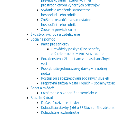
prevádzkovanie hazardných hier
prostredníctvom výherných prístrojov
Vydanie osvedčenia samostatne
hospodáriaceho roľníka
Zrušenie osvedčenia samostatne
hospodáriaceho roľníka
Zrušenie prevádzkarne
Školstvo, výchova a vzdelávanie
Sociálna pomoc
Karta pre seniorov
Prevádzky poskytujúce benefity
držiteľom KARTY PRE SENIOROV
Poradenstvo k žiadostiam v oblasti sociálnych
vecí
Poskytnutie jednorazovej dávky v hmotnej
núdzi
Postup pri zabezpečovaní sociálnych služieb
Prepravná služba Mesta Trenčín – sociálny taxík
Šport a mládež
Oznámenie o konaní športovej akcie
Stavebný úrad
Dočasné užívanie stavby
Kolaudácia stavby § 66 a 67 Stavebného zákona
Kolaudačné rozhodnutie