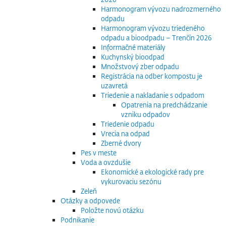
Harmonogram vývozu nadrozmerného
odpadu
Harmonogram vývozu triedeného
odpadu a bioodpadu – Trenčín 2026
Informačné materiály
Kuchynský bioodpad
Množstvový zber odpadu
Registrácia na odber kompostu je
uzavretá
Triedenie a nakladanie s odpadom
Opatrenia na predchádzanie
vzniku odpadov
Triedenie odpadu
Vrecia na odpad
Zberné dvory
Pes v meste
Voda a ovzdušie
Ekonomické a ekologické rady pre
vykurovaciu sezónu
Zeleň
Otázky a odpovede
Položte novú otázku
Podnikanie