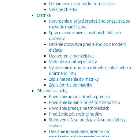
Oznámenie o konaní kultúrnej akcie
Verejné zbierky
Matrika
Potvrdenie o prijatí predošlého priezviska po
rozvode manželstva
Spracovanie zmien v osobných údajoch
občanov
Určenie otcovstva pred alebo po narodení
dieťaťa
Uzatvorenie manželstva
Vedenie osobitnej matriky
Vystavenie druhopisu rodného, sobášneho a
úmrtného listu
Zápis narodenia do matriky
Zápis úmrtia do matriky
Obchod a služby
Povolenie ambulantného predaja
Povolenie konania príležitostného trhu
Povolenie predaja na trhoviskách
Predĺženie záverečnej hodiny
Stanovenie času predaja a času prevádzky
služieb
Udelenie individuálnej licencie na