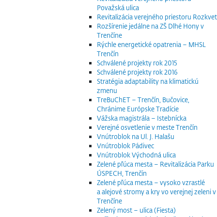
Považská ulica
Revitalizácia verejného priestoru Rozkvet
Rozšírenie jedálne na ZŠ Dlhé Hony v
Trenčíne
Rýchle energetické opatrenia – MHSL
Trenčín
Schválené projekty rok 2015
Schválené projekty rok 2016
Stratégia adaptability na klimatickú
zmenu
TreBuChET – Trenčín, Bučovice,
Chránime Európske Tradície
Vážska magistrála – Istebnícka
Verejné osvetlenie v meste Trenčín
Vnútroblok na Ul. J. Halašu
Vnútroblok Pádivec
Vnútroblok Východná ulica
Zelené pľúca mesta – Revitalizácia Parku
ÚSPECH, Trenčín
Zelené pľúca mesta – vysoko vzrastlé
a alejové stromy a kry vo verejnej zeleni v
Trenčíne
Zelený most – ulica (Fiesta)