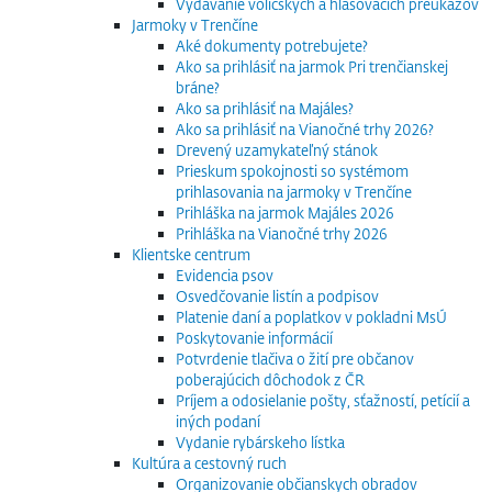
Vydávanie voličských a hlasovacích preukazov
Jarmoky v Trenčíne
Aké dokumenty potrebujete?
Ako sa prihlásiť na jarmok Pri trenčianskej
bráne?
Ako sa prihlásiť na Majáles?
Ako sa prihlásiť na Vianočné trhy 2026?
Drevený uzamykateľný stánok
Prieskum spokojnosti so systémom
prihlasovania na jarmoky v Trenčíne
Prihláška na jarmok Majáles 2026
Prihláška na Vianočné trhy 2026
Klientske centrum
Evidencia psov
Osvedčovanie listín a podpisov
Platenie daní a poplatkov v pokladni MsÚ
Poskytovanie informácií
Potvrdenie tlačiva o žití pre občanov
poberajúcich dôchodok z ČR
Príjem a odosielanie pošty, sťažností, petícií a
iných podaní
Vydanie rybárskeho lístka
Kultúra a cestovný ruch
Organizovanie občianskych obradov