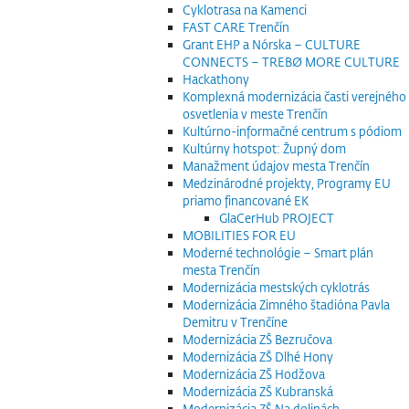
Cyklotrasa na Kamenci
FAST CARE Trenčín
Grant EHP a Nórska – CULTURE
CONNECTS – TREBØ MORE CULTURE
Hackathony
Komplexná modernizácia časti verejného
osvetlenia v meste Trenčín
Kultúrno-informačné centrum s pódiom
Kultúrny hotspot: Župný dom
Manažment údajov mesta Trenčín
Medzinárodné projekty, Programy EU
priamo financované EK
GlaCerHub PROJECT
MOBILITIES FOR EU
Moderné technológie – Smart plán
mesta Trenčín
Modernizácia mestských cyklotrás
Modernizácia Zimného štadióna Pavla
Demitru v Trenčíne
Modernizácia ZŠ Bezručova
Modernizácia ZŠ Dlhé Hony
Modernizácia ZŠ Hodžova
Modernizácia ZŠ Kubranská
Modernizácia ZŠ Na dolinách