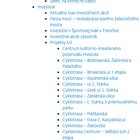
Zeleň, na ktorej mi záleží
Investície
Aktuálny stav investičných akcií
Fiesta most – revitalizácia starého železničného
mosta
Investície v Športovej hale v Trenčíne
Investičné akcie zásobník
Projekty EÚ
Centrum kultúrno-kreatívneho
potenciálu Hviezda
Cyklotrasa – Bratislavská, Žabinská a
Palackého
Cyklotrasa – Brnianska ul. 1. etapa
Cyklotrasa – Kasárenská ulica
Cyklotrasa – ul. Ľ. Stárka
Cyklotrasa – úsek ul. Ľ. Stárka
Cyklotrasa – Zablatská ulica
Cyklotrasa – Ľ. Stárka, k priemyselnému
parku
Cyklotrasa – Piešťanská
Cyklotrasa – trasa C, Karpatská ul.
Cyklotrasa – Zlatovská
Cyklotrasa Centrum – Sídlisko Juh 2.
etapa