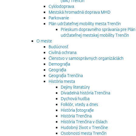
(MK) Trenčín
Cyklodoprava
Mestská hromadná doprava MHD
Parkovanie
Plán udržateľnej mobility mesta Trenčín
Prieskum dopravného správania pre Plán
udržateľnej mestskej mobility Trenčín
O meste
Budúcnosť
Civilná ochrana
Členstvo v samosprávnych organizáciách
Demografia
Geografia
Geografia Trenčína
História mesta
Dejiny literatúry
Divadelná história Trenčína
Dychová hudba
Folklór, vtedy a dnes
História fotografie
História Trenčína
História Trenčína v číslach
Hudobný život v Trenčíne
Osobnosti mesta Trenčín