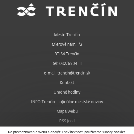
Mesto Trenčín
Mierové nám. 1/2
911 64 Trenčín
tel: 032/6504 111
e-mail: trencin@trencin.sk
Kontakt
Úradné hodiny
INFO Trenčín – oficiálne mestské noviny
Mapa webu
RSS feed
Nastavenie cookies
Na prevádzkovanie webu a analýzu návštevnosti používame súbory cookies.