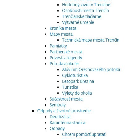
Hudobný život v Trenčíne
Osobnosti mesta Trenčín
Trenčianske tlačiarne
Výtvarné umenie
Kronika mesta
Mapy mesta
Technická mapa mesta Trenčín
Pamiatky
Partnerské mestá
Povesti a legendy
Príroda a okolie
Alúvium Orechovského potoka
Cykloturistika
Lesopark Brezina
Turistika
Výlety do okolia
Súčastnosť mesta
Symboly
Odpady a životné prostredie
Deratizácia
Karanténna stanica
Odpady
Chcem pomôcť upratať