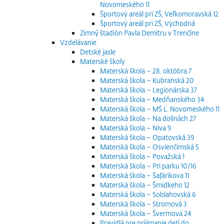
Novomeského 11
Športový areál pri ZŠ, Veľkomoravská 12
Športový areál pri ZŠ, Východná
Zimný štadión Pavla Demitru v Trenčíne
Vzdelávanie
Detské jasle
Materské školy
Materská škola – 28. októbra 7
Materská škola – Kubranská 20
Materská škola – Legionárska 37
Materská škola – Medňanského 34
Materská škola – MŠ L. Novomeského 11
Materská škola – Na dolinách 27
Materská škola – Niva 9
Materská škola – Opatovská 39
Materská škola – Osvienčimská 5
Materská škola – Považská 1
Materská škola – Pri parku 10/16
Materská škola – Šafárikova 11
Materská škola – Šmidkeho 12
Materská škola – Soblahovská 6
Materská škola – Stromová 3
Materská škola – Švermova 24
Pravidlá pre prijímanie detí do