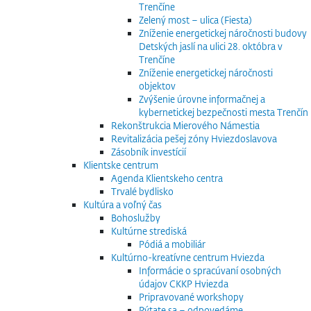
Trenčíne
Zelený most – ulica (Fiesta)
Zníženie energetickej náročnosti budovy
Detských jaslí na ulici 28. októbra v
Trenčíne
Zníženie energetickej náročnosti
objektov
Zvýšenie úrovne informačnej a
kybernetickej bezpečnosti mesta Trenčín
Rekonštrukcia Mierového Námestia
Revitalizácia pešej zóny Hviezdoslavova
Zásobník investícií
Klientske centrum
Agenda Klientskeho centra
Trvalé bydlisko
Kultúra a voľný čas
Bohoslužby
Kultúrne strediská
Pódiá a mobiliár
Kultúrno-kreatívne centrum Hviezda
Informácie o spracúvaní osobných
údajov CKKP Hviezda
Pripravované workshopy
Pýtate sa – odpovedáme