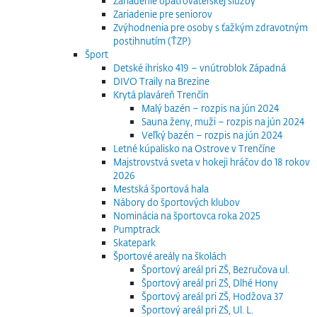
Zariadenie opatrovateľskej služby
Zariadenie pre seniorov
Zvýhodnenia pre osoby s ťažkým zdravotným
postihnutím (ŤZP)
Šport
Detské ihrisko 419 – vnútroblok Západná
DIVO Traily na Brezine
Krytá plaváreň Trenčín
Malý bazén – rozpis na jún 2024
Sauna ženy, muži – rozpis na jún 2024
Veľký bazén – rozpis na jún 2024
Letné kúpalisko na Ostrove v Trenčíne
Majstrovstvá sveta v hokeji hráčov do 18 rokov
2026
Mestská športová hala
Nábory do športových klubov
Nominácia na športovca roka 2025
Pumptrack
Skatepark
Športové areály na školách
Športový areál pri ZŠ, Bezručova ul.
Športový areál pri ZŠ, Dlhé Hony
Športový areál pri ZŠ, Hodžova 37
Športový areál pri ZŠ, Ul. L.