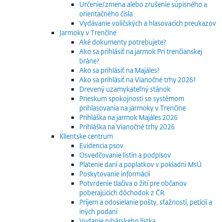
Určenie/zmena alebo zrušenie súpisného a
orientačného čísla
Vydávanie voličských a hlasovacích preukazov
Jarmoky v Trenčíne
Aké dokumenty potrebujete?
Ako sa prihlásiť na jarmok Pri trenčianskej
bráne?
Ako sa prihlásiť na Majáles?
Ako sa prihlásiť na Vianočné trhy 2026?
Drevený uzamykateľný stánok
Prieskum spokojnosti so systémom
prihlasovania na jarmoky v Trenčíne
Prihláška na jarmok Majáles 2026
Prihláška na Vianočné trhy 2026
Klientske centrum
Evidencia psov
Osvedčovanie listín a podpisov
Platenie daní a poplatkov v pokladni MsÚ
Poskytovanie informácií
Potvrdenie tlačiva o žití pre občanov
poberajúcich dôchodok z ČR
Príjem a odosielanie pošty, sťažností, petícií a
iných podaní
Vydanie rybárskeho lístka