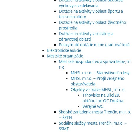
výchovy a vzdelávania
Dotácie na aktivity v oblasti športu a
telesnej kultúry
Dotácie na aktivity v oblasti životného
prostredia
Dotácie na aktivity v sociálnej a
zdravotnej oblasti
Poskytnuté dotácie mimo grantové kolá
Elektronické aukcie
Mestské organizácie
Mestské hospodárstvo a správa lesov, m.
r. o.
MHSL m.r.o. – Starostlivosť o lesy
MHSL m.r.o. – Profil verejného
obstarávateľa
Objekty v správe MHSL, m. r. o.
Trhovisko na Ulici 28.
októbra pri OC Družba
Verejné WC
Školské zariadenia mesta Trenčín, m. r. o.
– ŠZTN
Sociálne služby mesta Trenčín, m.r.o. –
SSMT