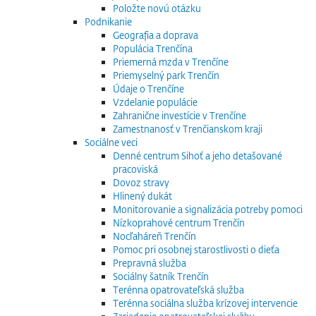
Položte novú otázku
Podnikanie
Geografia a doprava
Populácia Trenčína
Priemerná mzda v Trenčíne
Priemyselný park Trenčín
Údaje o Trenčíne
Vzdelanie populácie
Zahranične investície v Trenčíne
Zamestnanosť v Trenčianskom kraji
Sociálne veci
Denné centrum Sihoť a jeho detašované
pracoviská
Dovoz stravy
Hlinený dukát
Monitorovanie a signalizácia potreby pomoci
Nízkoprahové centrum Trenčín
Nocľaháreň Trenčín
Pomoc pri osobnej starostlivosti o dieťa
Prepravná služba
Sociálny šatník Trenčín
Terénna opatrovateľská služba
Terénna sociálna služba krízovej intervencie