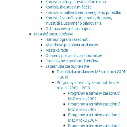
Komisia kultúry a cestovného ruchu
Komisia školstva a mládeže
Komisia sociálnych vecí a verejného poriadku
Komisia životného prostredia, dopravy,
investícií a územného plánovania
Ochrana verejného záujmu
Mestské zastupiteľstvo
Harmonogram zasadnutí
Majetkové priznania poslancov
Mestská rada
Odmeny poslancov a odborníkov
Poslankyne a poslanci Trenčína
Zasadnutia zastupiteľstva
Dochádzka poslancov MZ v rokoch 2001
– 2010
Programy a termíny zasadnutí MsZ v
rokoch 2001 – 2010
Programy a termíny zasadnutí
MsZ v roku 2002
Programy a termíny zasadnutí
MsZ v roku 2003
Programy a termíny zasadnutí
MsZ v roku 2004
Programy a termíny zasadnutí