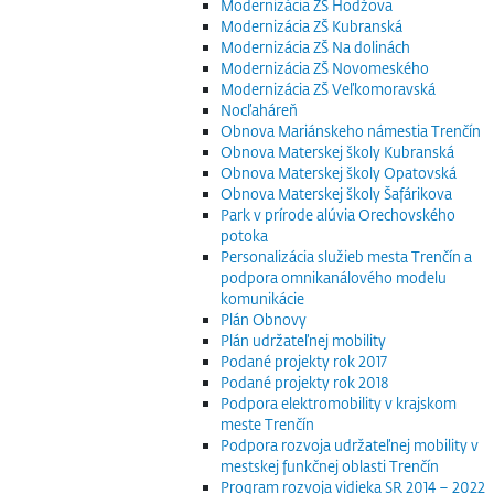
Modernizácia ZŠ Hodžova
Modernizácia ZŠ Kubranská
Modernizácia ZŠ Na dolinách
Modernizácia ZŠ Novomeského
Modernizácia ZŠ Veľkomoravská
Nocľaháreň
Obnova Mariánskeho námestia Trenčín
Obnova Materskej školy Kubranská
Obnova Materskej školy Opatovská
Obnova Materskej školy Šafárikova
Park v prírode alúvia Orechovského
potoka
Personalizácia služieb mesta Trenčín a
podpora omnikanálového modelu
komunikácie
Plán Obnovy
Plán udržateľnej mobility
Podané projekty rok 2017
Podané projekty rok 2018
Podpora elektromobility v krajskom
meste Trenčín
Podpora rozvoja udržateľnej mobility v
mestskej funkčnej oblasti Trenčín
Program rozvoja vidieka SR 2014 – 2022