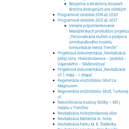
Bezpečný a atraktívny lesopark
Brezina dostupných pre všetkých
Programové obdobie 2014 až 2020
Programové obdobie 2021 až 2027
Verejné pripomienkovanie
Manažérskych produktov projektu
„Personalizácia služieb a podpora
omnikanálového modelu
komunikácie mesta Trenčín“
Projektová dokumentácia „Revitalizácia
pešej zóny: Hviezdoslavova – Jaselská –
Vajanského – Sládkovičova“
Projektová dokumentácia „Revitalizácie
Ul. 1. mája – I. etapa“
Regenerácia vnútrobloku Sihoť za
Magnusom
Regenerácia vnútrobloku Sihoť, Turkovej
ul.
Rekonštrukcia budovy škôlky – MŠ J.
Halašu v Trenčíne
Revitalizácia Hviezdoslavovej ulice
Revitalizácia Námestia sv. Anny
Revitalizácia Parku M. R. Štefánika