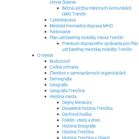
zimné čistenie
Bežná údržba miestnych komunikácií
(MK) Trenčín
Cyklodoprava
Mestská hromadná doprava MHD
Parkovanie
Plán udržateľnej mobility mesta Trenčín
Prieskum dopravného správania pre Plán
udržateľnej mestskej mobility Trenčín
O meste
Budúcnosť
Civilná ochrana
Členstvo v samosprávnych organizáciách
Demografia
Geografia
Geografia Trenčína
História mesta
Dejiny literatúry
Divadelná história Trenčína
Dychová hudba
Folklór, vtedy a dnes
História fotografie
História Trenčína
História Trenčína v číslach