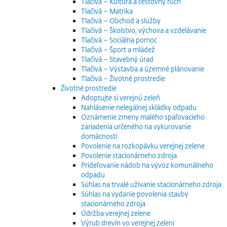
Tlačivá – Kultúra a cestovný ruch
Tlačivá – Matrika
Tlačivá – Obchod a služby
Tlačivá – Školstvo, výchova a vzdelávanie
Tlačivá – Sociálna pomoc
Tlačivá – Šport a mládež
Tlačivá – Stavebný úrad
Tlačivá – Výstavba a územné plánovanie
Tlačivá – Životné prostredie
Životné prostredie
Adoptujte si verejnú zeleň
Nahlásenie nelegálnej skládky odpadu
Oznámenie zmeny malého spaľovacieho
zariadenia určeného na vykurovanie
domácnosti
Povolenie na rozkopávku verejnej zelene
Povolenie stacionárneho zdroja
Prideľovanie nádob na vývoz komunálneho
odpadu
Súhlas na trvalé užívanie stacionárneho zdroja
Súhlas na vydanie povolenia stavby
stacionárneho zdroja
Údržba verejnej zelene
Výrub drevín vo verejnej zeleni