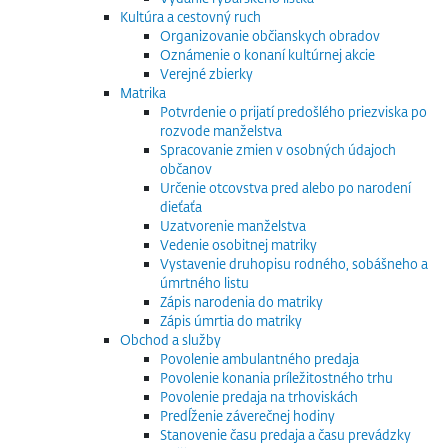
Kultúra a cestovný ruch
Organizovanie občianskych obradov
Oznámenie o konaní kultúrnej akcie
Verejné zbierky
Matrika
Potvrdenie o prijatí predošlého priezviska po
rozvode manželstva
Spracovanie zmien v osobných údajoch
občanov
Určenie otcovstva pred alebo po narodení
dieťaťa
Uzatvorenie manželstva
Vedenie osobitnej matriky
Vystavenie druhopisu rodného, sobášneho a
úmrtného listu
Zápis narodenia do matriky
Zápis úmrtia do matriky
Obchod a služby
Povolenie ambulantného predaja
Povolenie konania príležitostného trhu
Povolenie predaja na trhoviskách
Predĺženie záverečnej hodiny
Stanovenie času predaja a času prevádzky