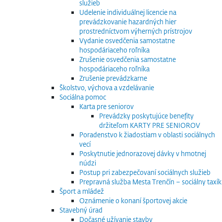
služieb
Udelenie individuálnej licencie na
prevádzkovanie hazardných hier
prostredníctvom výherných prístrojov
Vydanie osvedčenia samostatne
hospodáriaceho roľníka
Zrušenie osvedčenia samostatne
hospodáriaceho roľníka
Zrušenie prevádzkarne
Školstvo, výchova a vzdelávanie
Sociálna pomoc
Karta pre seniorov
Prevádzky poskytujúce benefity
držiteľom KARTY PRE SENIOROV
Poradenstvo k žiadostiam v oblasti sociálnych
vecí
Poskytnutie jednorazovej dávky v hmotnej
núdzi
Postup pri zabezpečovaní sociálnych služieb
Prepravná služba Mesta Trenčín – sociálny taxík
Šport a mládež
Oznámenie o konaní športovej akcie
Stavebný úrad
Dočasné užívanie stavby