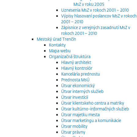
MsZ v roku 2005
Uznesenia MsZ v rokoch 2001 – 2010
Výpisy hlasovaní poslancov MsZ v rokoch
2001 – 2010
Zápisnice z verejných zasadnutí MsZ v
rokoch 2001 – 2010
Mestský úrad Trenčín
Kontakty
Mapa webu
Organizačná štruktúra
Hlavný architekt
Hlavný kontrolór
Kancelária prednostu
Prednosta MsÚ
Útvar ekonomický
Útvar interných služieb
Útvar investícií
Útvar klientskeho centra a matriky
Útvar kultúrno-informačných služieb
Útvar majetku mesta
Útvar marketingu a komunikácie
Útvar mobility
Útvar právny