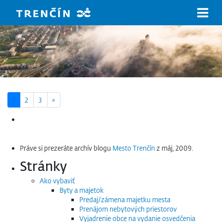
Prejsť na hlavný obsah
Next page
1
2
3
»
Hľadať:
Práve si prezeráte archív blogu
Mesto Trenčín
z máj, 2009.
Stránky
Ako vybaviť
Byty a majetok
Predaj/zámena majetku mesta
Prenájom nebytových priestorov
Vyjadrenie obce na vydanie osvedčenia