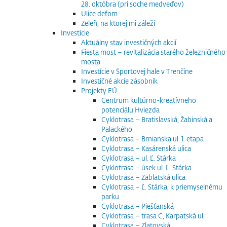
28. októbra (pri soche medveďov)
Ulice deťom
Zeleň, na ktorej mi záleží
Investície
Aktuálny stav investičných akcií
Fiesta most – revitalizácia starého železničného
mosta
Investície v Športovej hale v Trenčíne
Investičné akcie zásobník
Projekty EÚ
Centrum kultúrno-kreatívneho
potenciálu Hviezda
Cyklotrasa – Bratislavská, Žabinská a
Palackého
Cyklotrasa – Brnianska ul. 1. etapa
Cyklotrasa – Kasárenská ulica
Cyklotrasa – ul. Ľ. Stárka
Cyklotrasa – úsek ul. Ľ. Stárka
Cyklotrasa – Zablatská ulica
Cyklotrasa – Ľ. Stárka, k priemyselnému
parku
Cyklotrasa – Piešťanská
Cyklotrasa – trasa C, Karpatská ul.
Cyklotrasa – Zlatovská