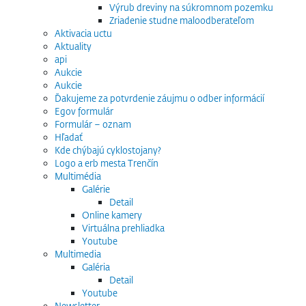
Výrub dreviny na súkromnom pozemku
Zriadenie studne maloodberateľom
Aktivacia uctu
Aktuality
api
Aukcie
Aukcie
Ďakujeme za potvrdenie záujmu o odber informácií
Egov formulár
Formulár – oznam
Hľadať
Kde chýbajú cyklostojany?
Logo a erb mesta Trenčín
Multimédia
Galérie
Detail
Online kamery
Virtuálna prehliadka
Youtube
Multimedia
Galéria
Detail
Youtube
Newsletter