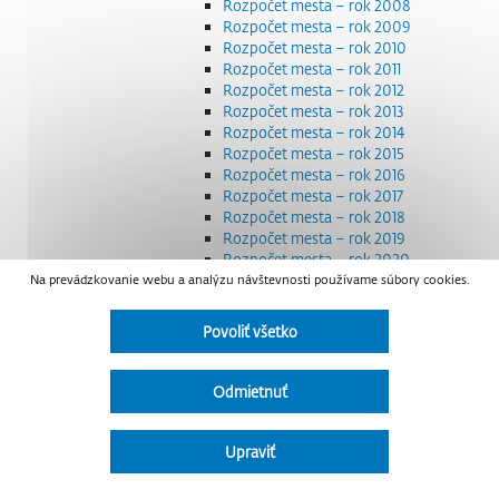
Rozpočet mesta – rok 2008
Rozpočet mesta – rok 2009
Rozpočet mesta – rok 2010
Rozpočet mesta – rok 2011
Rozpočet mesta – rok 2012
Rozpočet mesta – rok 2013
Rozpočet mesta – rok 2014
Rozpočet mesta – rok 2015
Rozpočet mesta – rok 2016
Rozpočet mesta – rok 2017
Rozpočet mesta – rok 2018
Rozpočet mesta – rok 2019
Rozpočet mesta – rok 2020
Na prevádzkovanie webu a analýzu návštevnosti používame súbory cookies.
Rozpočet mesta – rok 2021
Rozpočet mesta – rok 2022
Rozpočet mesta – rok 2023
Povoliť všetko
Rozpočet mesta – rok 2024
Rozpočet mesta – rok 2025
Rozpočet mesta – rok 2026
Odmietnuť
Smernice a dokumenty
Strategické dokumenty
Transparentnosť a výdavky na štátnu reklamu
Upraviť
Úradná tabuľa
Všeobecne záväzné nariadenia – VZN