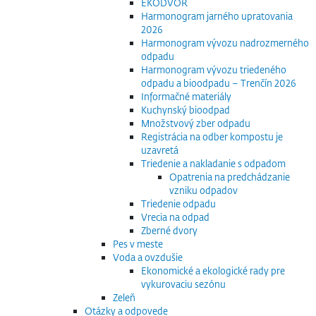
EKODVOR
Harmonogram jarného upratovania
2026
Harmonogram vývozu nadrozmerného
odpadu
Harmonogram vývozu triedeného
odpadu a bioodpadu – Trenčín 2026
Informačné materiály
Kuchynský bioodpad
Množstvový zber odpadu
Registrácia na odber kompostu je
uzavretá
Triedenie a nakladanie s odpadom
Opatrenia na predchádzanie
vzniku odpadov
Triedenie odpadu
Vrecia na odpad
Zberné dvory
Pes v meste
Voda a ovzdušie
Ekonomické a ekologické rady pre
vykurovaciu sezónu
Zeleň
Otázky a odpovede