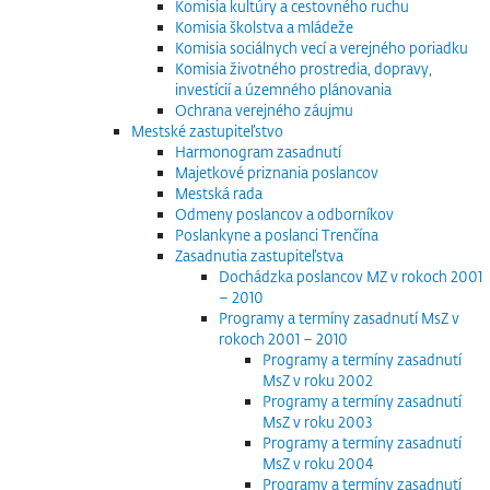
Komisia kultúry a cestovného ruchu
Komisia školstva a mládeže
Komisia sociálnych vecí a verejného poriadku
Komisia životného prostredia, dopravy,
investícií a územného plánovania
Ochrana verejného záujmu
Mestské zastupiteľstvo
Harmonogram zasadnutí
Majetkové priznania poslancov
Mestská rada
Odmeny poslancov a odborníkov
Poslankyne a poslanci Trenčína
Zasadnutia zastupiteľstva
Dochádzka poslancov MZ v rokoch 2001
– 2010
Programy a termíny zasadnutí MsZ v
rokoch 2001 – 2010
Programy a termíny zasadnutí
MsZ v roku 2002
Programy a termíny zasadnutí
MsZ v roku 2003
Programy a termíny zasadnutí
MsZ v roku 2004
Programy a termíny zasadnutí