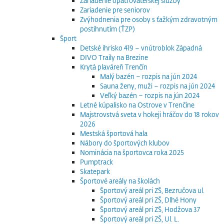
Zariadenie opatrovateľskej služby
Zariadenie pre seniorov
Zvýhodnenia pre osoby s ťažkým zdravotným
postihnutím (ŤZP)
Šport
Detské ihrisko 419 – vnútroblok Západná
DIVO Traily na Brezine
Krytá plaváreň Trenčín
Malý bazén – rozpis na jún 2024
Sauna ženy, muži – rozpis na jún 2024
Veľký bazén – rozpis na jún 2024
Letné kúpalisko na Ostrove v Trenčíne
Majstrovstvá sveta v hokeji hráčov do 18 rokov
2026
Mestská športová hala
Nábory do športových klubov
Nominácia na športovca roka 2025
Pumptrack
Skatepark
Športové areály na školách
Športový areál pri ZŠ, Bezručova ul.
Športový areál pri ZŠ, Dlhé Hony
Športový areál pri ZŠ, Hodžova 37
Športový areál pri ZŠ, Ul. L.