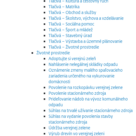
Tlačivá – Kultúra a cestovný ruch
Tlačivá – Matrika
Tlačivá – Obchod a služby
Tlačivá – Školstvo, výchova a vzdelávanie
Tlačivá – Sociálna pomoc
Tlačivá – Šport a mládež
Tlačivá – Stavebný úrad
Tlačivá – Výstavba a územné plánovanie
Tlačivá – Životné prostredie
Životné prostredie
Adoptujte si verejnú zeleň
Nahlásenie nelegálnej skládky odpadu
Oznámenie zmeny malého spaľovacieho
zariadenia určeného na vykurovanie
domácnosti
Povolenie na rozkopávku verejnej zelene
Povolenie stacionárneho zdroja
Prideľovanie nádob na vývoz komunálneho
odpadu
Súhlas na trvalé užívanie stacionárneho zdroja
Súhlas na vydanie povolenia stavby
stacionárneho zdroja
Údržba verejnej zelene
Výrub drevín vo verejnej zeleni