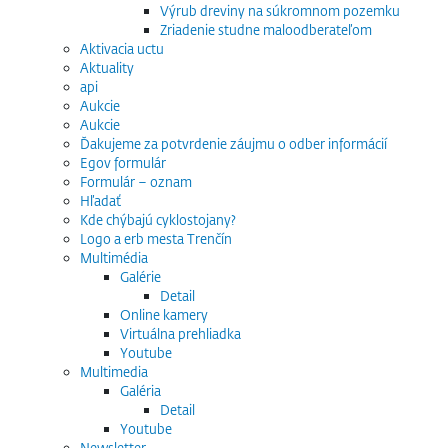
Výrub dreviny na súkromnom pozemku
Zriadenie studne maloodberateľom
Aktivacia uctu
Aktuality
api
Aukcie
Aukcie
Ďakujeme za potvrdenie záujmu o odber informácií
Egov formulár
Formulár – oznam
Hľadať
Kde chýbajú cyklostojany?
Logo a erb mesta Trenčín
Multimédia
Galérie
Detail
Online kamery
Virtuálna prehliadka
Youtube
Multimedia
Galéria
Detail
Youtube
Newsletter