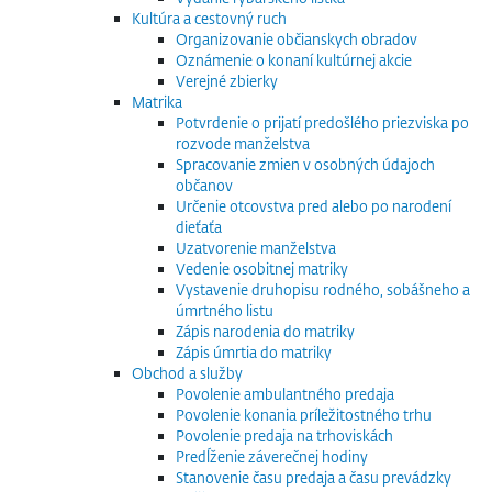
Kultúra a cestovný ruch
Organizovanie občianskych obradov
Oznámenie o konaní kultúrnej akcie
Verejné zbierky
Matrika
Potvrdenie o prijatí predošlého priezviska po
rozvode manželstva
Spracovanie zmien v osobných údajoch
občanov
Určenie otcovstva pred alebo po narodení
dieťaťa
Uzatvorenie manželstva
Vedenie osobitnej matriky
Vystavenie druhopisu rodného, sobášneho a
úmrtného listu
Zápis narodenia do matriky
Zápis úmrtia do matriky
Obchod a služby
Povolenie ambulantného predaja
Povolenie konania príležitostného trhu
Povolenie predaja na trhoviskách
Predĺženie záverečnej hodiny
Stanovenie času predaja a času prevádzky