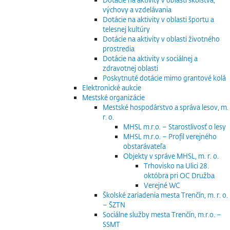
výchovy a vzdelávania
Dotácie na aktivity v oblasti športu a
telesnej kultúry
Dotácie na aktivity v oblasti životného
prostredia
Dotácie na aktivity v sociálnej a
zdravotnej oblasti
Poskytnuté dotácie mimo grantové kolá
Elektronické aukcie
Mestské organizácie
Mestské hospodárstvo a správa lesov, m.
r. o.
MHSL m.r.o. – Starostlivosť o lesy
MHSL m.r.o. – Profil verejného
obstarávateľa
Objekty v správe MHSL, m. r. o.
Trhovisko na Ulici 28.
októbra pri OC Družba
Verejné WC
Školské zariadenia mesta Trenčín, m. r. o.
– ŠZTN
Sociálne služby mesta Trenčín, m.r.o. –
SSMT