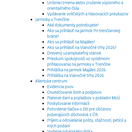
Určenie/zmena alebo zrušenie súpisného a
orientačného čísla
Vydávanie voličských a hlasovacích preukazov
Jarmoky v Trenčíne
Aké dokumenty potrebujete?
Ako sa prihlásiť na jarmok Pri trenčianskej
bráne?
Ako sa prihlásiť na Majáles?
Ako sa prihlásiť na Vianočné trhy 2026?
Drevený uzamykateľný stánok
Prieskum spokojnosti so systémom
prihlasovania na jarmoky v Trenčíne
Prihláška na jarmok Majáles 2026
Prihláška na Vianočné trhy 2026
Klientske centrum
Evidencia psov
Osvedčovanie listín a podpisov
Platenie daní a poplatkov v pokladni MsÚ
Poskytovanie informácií
Potvrdenie tlačiva o žití pre občanov
poberajúcich dôchodok z ČR
Príjem a odosielanie pošty, sťažností, petícií a
iných podaní
Vydanie rybárskeho lístka