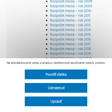
Rozpočet mesta – rok 2008
Rozpočet mesta – rok 2009
Rozpočet mesta – rok 2010
Rozpočet mesta – rok 2011
Rozpočet mesta – rok 2012
Rozpočet mesta – rok 2013
Rozpočet mesta – rok 2014
Rozpočet mesta – rok 2015
Rozpočet mesta – rok 2016
Rozpočet mesta – rok 2017
Rozpočet mesta – rok 2018
Rozpočet mesta – rok 2019
Rozpočet mesta – rok 2020
Na prevádzkovanie webu a analýzu návštevnosti používame súbory cookies.
Rozpočet mesta – rok 2021
Rozpočet mesta – rok 2022
Rozpočet mesta – rok 2023
Povoliť všetko
Rozpočet mesta – rok 2024
Rozpočet mesta – rok 2025
Rozpočet mesta – rok 2026
Odmietnuť
Smernice a dokumenty
Strategické dokumenty
Transparentnosť a výdavky na štátnu reklamu
Upraviť
Úradná tabuľa
Všeobecne záväzné nariadenia – VZN