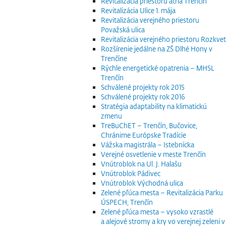
Revitalizácia priestoru átria Trenčín
Revitalizácia Ulice 1. mája
Revitalizácia verejného priestoru
Považská ulica
Revitalizácia verejného priestoru Rozkvet
Rozšírenie jedálne na ZŠ Dlhé Hony v
Trenčíne
Rýchle energetické opatrenia – MHSL
Trenčín
Schválené projekty rok 2015
Schválené projekty rok 2016
Stratégia adaptability na klimatickú
zmenu
TreBuChET – Trenčín, Bučovice,
Chránime Európske Tradície
Vážska magistrála – Istebnícka
Verejné osvetlenie v meste Trenčín
Vnútroblok na Ul. J. Halašu
Vnútroblok Pádivec
Vnútroblok Východná ulica
Zelené pľúca mesta – Revitalizácia Parku
ÚSPECH, Trenčín
Zelené pľúca mesta – vysoko vzrastlé
a alejové stromy a kry vo verejnej zeleni v