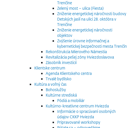
Trenčíne
Zelený most – ulica (Fiesta)
Zníženie energetickej náročnosti budovy
Detských jaslí na ulici 28. októbra v
Trenčíne
Zníženie energetickej náročnosti
objektov
Zvýšenie úrovne informačnej a
kybernetickej bezpečnosti mesta Trenčín
Rekonštrukcia Mierového Námestia
Revitalizácia pešej zóny Hviezdoslavova
Zásobník investícií
Klientske centrum
Agenda Klientskeho centra
Trvalé bydlisko
Kultúra a voľný čas
Bohoslužby
Kultúrne strediská
Pódiá a mobiliár
Kultúrno-kreatívne centrum Hviezda
Informácie o spracúvaní osobných
údajov CKKP Hviezda
Pripravované workshopy
Pýtate sa – odpovedáme