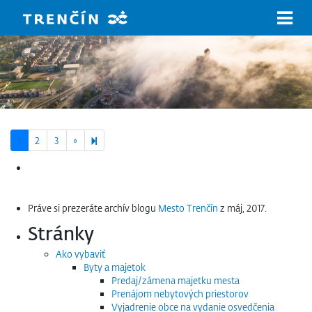
Prejsť na hlavný obsah
Next page
4
1
2
3
»
Hľadať:
Práve si prezeráte archív blogu
Mesto Trenčín
z máj, 2017.
Stránky
Ako vybaviť
Byty a majetok
Predaj/zámena majetku mesta
Prenájom nebytových priestorov
Vyjadrenie obce na vydanie osvedčenia