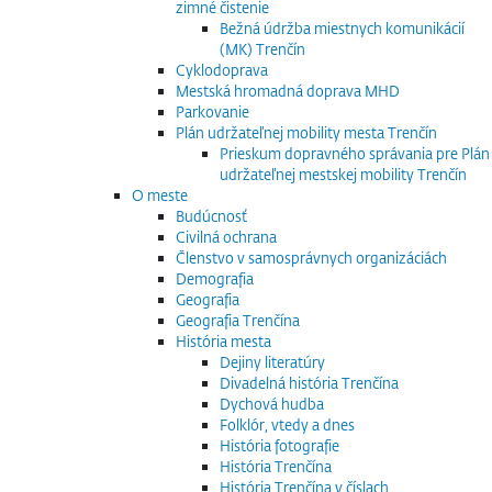
zimné čistenie
Bežná údržba miestnych komunikácií
(MK) Trenčín
Cyklodoprava
Mestská hromadná doprava MHD
Parkovanie
Plán udržateľnej mobility mesta Trenčín
Prieskum dopravného správania pre Plán
udržateľnej mestskej mobility Trenčín
O meste
Budúcnosť
Civilná ochrana
Členstvo v samosprávnych organizáciách
Demografia
Geografia
Geografia Trenčína
História mesta
Dejiny literatúry
Divadelná história Trenčína
Dychová hudba
Folklór, vtedy a dnes
História fotografie
História Trenčína
História Trenčína v číslach