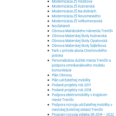
Modernizácia ZŠ Hodžova
Modernizácia ZŠ Kubranská
Modernizácia ZŠ Na dolinách
Modernizácia ZŠ Novomeského
Modernizácia ZŠ Veľkomoravská
Nocľaháreň
Obnova Mariánskeho námestia Trenčín
Obnova Materskej školy Kubranská
Obnova Materskej školy Opatovská
Obnova Materskej školy Šafárikova
Park v prírode alúvia Orechovského
potoka
Personalizácia služieb mesta Trenčín a
podpora omnikanálového modelu
komunikácie
Plán Obnovy
Plán udržateľnej mobility
Podané projekty rok 2017
Podané projekty rok 2018
Podpora elektromobility v krajskom
meste Trenčín
Podpora rozvoja udržateľnej mobility v
mestskej funkčnej oblasti Trenčín
Program rozvoja vidieka SR 2014 – 2022