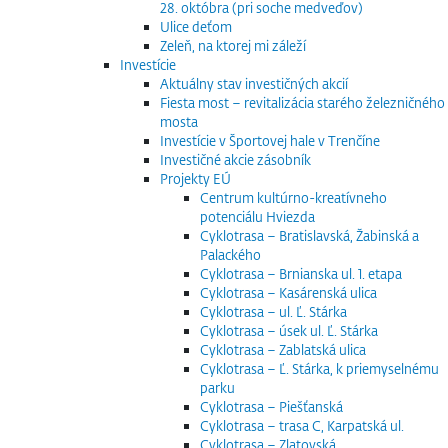
28. októbra (pri soche medveďov)
Ulice deťom
Zeleň, na ktorej mi záleží
Investície
Aktuálny stav investičných akcií
Fiesta most – revitalizácia starého železničného
mosta
Investície v Športovej hale v Trenčíne
Investičné akcie zásobník
Projekty EÚ
Centrum kultúrno-kreatívneho
potenciálu Hviezda
Cyklotrasa – Bratislavská, Žabinská a
Palackého
Cyklotrasa – Brnianska ul. 1. etapa
Cyklotrasa – Kasárenská ulica
Cyklotrasa – ul. Ľ. Stárka
Cyklotrasa – úsek ul. Ľ. Stárka
Cyklotrasa – Zablatská ulica
Cyklotrasa – Ľ. Stárka, k priemyselnému
parku
Cyklotrasa – Piešťanská
Cyklotrasa – trasa C, Karpatská ul.
Cyklotrasa – Zlatovská