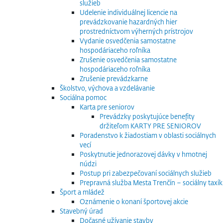
služieb
Udelenie individuálnej licencie na
prevádzkovanie hazardných hier
prostredníctvom výherných prístrojov
Vydanie osvedčenia samostatne
hospodáriaceho roľníka
Zrušenie osvedčenia samostatne
hospodáriaceho roľníka
Zrušenie prevádzkarne
Školstvo, výchova a vzdelávanie
Sociálna pomoc
Karta pre seniorov
Prevádzky poskytujúce benefity
držiteľom KARTY PRE SENIOROV
Poradenstvo k žiadostiam v oblasti sociálnych
vecí
Poskytnutie jednorazovej dávky v hmotnej
núdzi
Postup pri zabezpečovaní sociálnych služieb
Prepravná služba Mesta Trenčín – sociálny taxík
Šport a mládež
Oznámenie o konaní športovej akcie
Stavebný úrad
Dočasné užívanie stavby