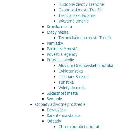
Hudobný život v Trenčíne
Osobnosti mesta Trenčín
Trenčianske tlačiarne
Výtvarné umenie
Kronika mesta
Mapy mesta
Technická mapa mesta Trenčín
Pamiatky
Partnerské mestá
Povesti a legendy
Príroda a okolie
Alúvium Orechovského potoka
Cykloturistika
Lesopark Brezina
Turistika
Výlety do okolia
Súčastnosť mesta
Symboly
Odpady a životné prostredie
Deratizácia
Karanténna stanica
Odpady
Chcem pomôcť upratať