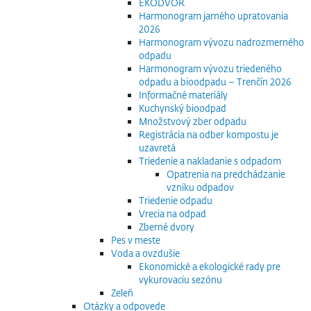
EKODVOR
Harmonogram jarného upratovania
2026
Harmonogram vývozu nadrozmerného
odpadu
Harmonogram vývozu triedeného
odpadu a bioodpadu – Trenčín 2026
Informačné materiály
Kuchynský bioodpad
Množstvový zber odpadu
Registrácia na odber kompostu je
uzavretá
Triedenie a nakladanie s odpadom
Opatrenia na predchádzanie
vzniku odpadov
Triedenie odpadu
Vrecia na odpad
Zberné dvory
Pes v meste
Voda a ovzdušie
Ekonomické a ekologické rady pre
vykurovaciu sezónu
Zeleň
Otázky a odpovede