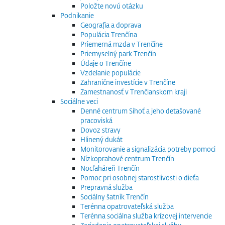
Položte novú otázku
Podnikanie
Geografia a doprava
Populácia Trenčína
Priemerná mzda v Trenčíne
Priemyselný park Trenčín
Údaje o Trenčíne
Vzdelanie populácie
Zahranične investície v Trenčíne
Zamestnanosť v Trenčianskom kraji
Sociálne veci
Denné centrum Sihoť a jeho detašované
pracoviská
Dovoz stravy
Hlinený dukát
Monitorovanie a signalizácia potreby pomoci
Nízkoprahové centrum Trenčín
Nocľaháreň Trenčín
Pomoc pri osobnej starostlivosti o dieťa
Prepravná služba
Sociálny šatník Trenčín
Terénna opatrovateľská služba
Terénna sociálna služba krízovej intervencie