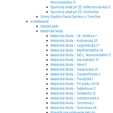
Novomeského 11
Športový areál pri ZŠ, Veľkomoravská 12
Športový areál pri ZŠ, Východná
Zimný štadión Pavla Demitru v Trenčíne
Vzdelávanie
Detské jasle
Materské školy
Materská škola – 28. októbra 7
Materská škola – Kubranská 20
Materská škola – Legionárska 37
Materská škola – Medňanského 34
Materská škola – MŠ L. Novomeského 11
Materská škola – Na dolinách 27
Materská škola – Niva 9
Materská škola – Opatovská 39
Materská škola – Osvienčimská 5
Materská škola – Považská 1
Materská škola – Pri parku 10/16
Materská škola – Šafárikova 11
Materská škola – Šmidkeho 12
Materská škola – Soblahovská 6
Materská škola – Stromová 3
Materská škola – Švermova 24
Pravidlá pre prijímanie detí do