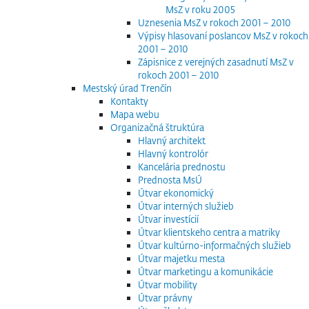
MsZ v roku 2005
Uznesenia MsZ v rokoch 2001 – 2010
Výpisy hlasovaní poslancov MsZ v rokoch
2001 – 2010
Zápisnice z verejných zasadnutí MsZ v
rokoch 2001 – 2010
Mestský úrad Trenčín
Kontakty
Mapa webu
Organizačná štruktúra
Hlavný architekt
Hlavný kontrolór
Kancelária prednostu
Prednosta MsÚ
Útvar ekonomický
Útvar interných služieb
Útvar investícií
Útvar klientskeho centra a matriky
Útvar kultúrno-informačných služieb
Útvar majetku mesta
Útvar marketingu a komunikácie
Útvar mobility
Útvar právny