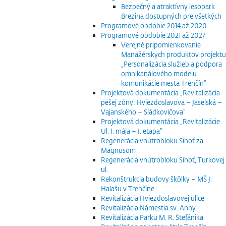
Bezpečný a atraktívny lesopark
Brezina dostupných pre všetkých
Programové obdobie 2014 až 2020
Programové obdobie 2021 až 2027
Verejné pripomienkovanie
Manažérskych produktov projektu
„Personalizácia služieb a podpora
omnikanálového modelu
komunikácie mesta Trenčín“
Projektová dokumentácia „Revitalizácia
pešej zóny: Hviezdoslavova – Jaselská –
Vajanského – Sládkovičova“
Projektová dokumentácia „Revitalizácie
Ul. 1. mája – I. etapa“
Regenerácia vnútrobloku Sihoť za
Magnusom
Regenerácia vnútrobloku Sihoť, Turkovej
ul.
Rekonštrukcia budovy škôlky – MŠ J.
Halašu v Trenčíne
Revitalizácia Hviezdoslavovej ulice
Revitalizácia Námestia sv. Anny
Revitalizácia Parku M. R. Štefánika