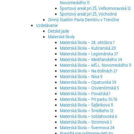
Novomeského 11
Športový areál pri ZŠ, Veľkomoravská 12
Športový areál pri ZŠ, Východná
Zimný štadión Pavla Demitru v Trenčíne
Vzdelávanie
Detské jasle
Materské školy
Materská škola – 28. októbra 7
Materská škola – Kubranská 20
Materská škola – Legionárska 37
Materská škola – Medňanského 34
Materská škola – MŠ L. Novomeského 11
Materská škola – Na dolinách 27
Materská škola – Niva 9
Materská škola – Opatovská 39
Materská škola – Osvienčimská 5
Materská škola – Považská 1
Materská škola – Pri parku 10/16
Materská škola – Šafárikova 11
Materská škola – Šmidkeho 12
Materská škola – Soblahovská 6
Materská škola – Stromová 3
Materská škola – Švermova 24
Pravidlá pre prijímanie detí do