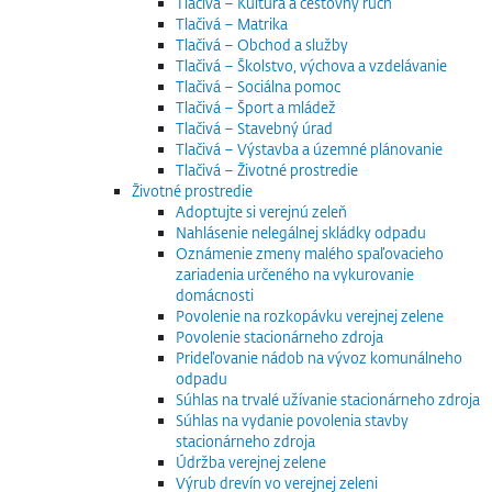
Tlačivá – Kultúra a cestovný ruch
Tlačivá – Matrika
Tlačivá – Obchod a služby
Tlačivá – Školstvo, výchova a vzdelávanie
Tlačivá – Sociálna pomoc
Tlačivá – Šport a mládež
Tlačivá – Stavebný úrad
Tlačivá – Výstavba a územné plánovanie
Tlačivá – Životné prostredie
Životné prostredie
Adoptujte si verejnú zeleň
Nahlásenie nelegálnej skládky odpadu
Oznámenie zmeny malého spaľovacieho
zariadenia určeného na vykurovanie
domácnosti
Povolenie na rozkopávku verejnej zelene
Povolenie stacionárneho zdroja
Prideľovanie nádob na vývoz komunálneho
odpadu
Súhlas na trvalé užívanie stacionárneho zdroja
Súhlas na vydanie povolenia stavby
stacionárneho zdroja
Údržba verejnej zelene
Výrub drevín vo verejnej zeleni