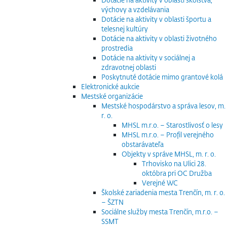
výchovy a vzdelávania
Dotácie na aktivity v oblasti športu a
telesnej kultúry
Dotácie na aktivity v oblasti životného
prostredia
Dotácie na aktivity v sociálnej a
zdravotnej oblasti
Poskytnuté dotácie mimo grantové kolá
Elektronické aukcie
Mestské organizácie
Mestské hospodárstvo a správa lesov, m.
r. o.
MHSL m.r.o. – Starostlivosť o lesy
MHSL m.r.o. – Profil verejného
obstarávateľa
Objekty v správe MHSL, m. r. o.
Trhovisko na Ulici 28.
októbra pri OC Družba
Verejné WC
Školské zariadenia mesta Trenčín, m. r. o.
– ŠZTN
Sociálne služby mesta Trenčín, m.r.o. –
SSMT