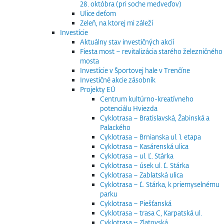
28. októbra (pri soche medveďov)
Ulice deťom
Zeleň, na ktorej mi záleží
Investície
Aktuálny stav investičných akcií
Fiesta most – revitalizácia starého železničného
mosta
Investície v Športovej hale v Trenčíne
Investičné akcie zásobník
Projekty EÚ
Centrum kultúrno-kreatívneho
potenciálu Hviezda
Cyklotrasa – Bratislavská, Žabinská a
Palackého
Cyklotrasa – Brnianska ul. 1. etapa
Cyklotrasa – Kasárenská ulica
Cyklotrasa – ul. Ľ. Stárka
Cyklotrasa – úsek ul. Ľ. Stárka
Cyklotrasa – Zablatská ulica
Cyklotrasa – Ľ. Stárka, k priemyselnému
parku
Cyklotrasa – Piešťanská
Cyklotrasa – trasa C, Karpatská ul.
Cyklotrasa – Zlatovská