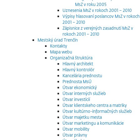
MsZ v roku 2005
Uznesenia MsZ v rokoch 2001 – 2010
Výpisy hlasovaní poslancov MsZ v rokoch
2001 – 2010
Zápisnice z verejných zasadnutí MsZ v
rokoch 2001 – 2010
Mestský úrad Trenčín
Kontakty
Mapa webu
Organizačná štruktúra
Hlavný architekt
Hlavný kontrolór
Kancelária prednostu
Prednosta MsÚ
Útvar ekonomický
Útvar interných služieb
Útvar investícií
Útvar klientskeho centra a matriky
Útvar kultúrno-informačných služieb
Útvar majetku mesta
Útvar marketingu a komunikácie
Útvar mobility
Útvar právny