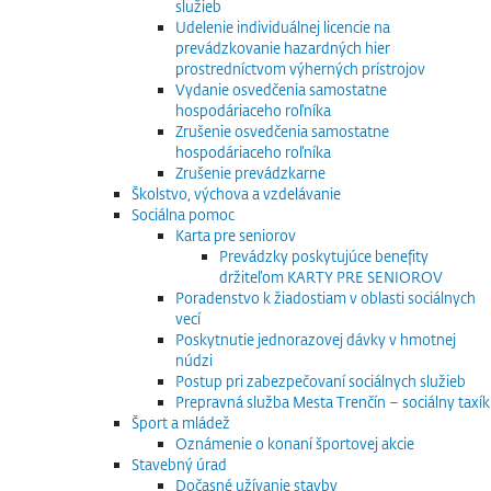
služieb
Udelenie individuálnej licencie na
prevádzkovanie hazardných hier
prostredníctvom výherných prístrojov
Vydanie osvedčenia samostatne
hospodáriaceho roľníka
Zrušenie osvedčenia samostatne
hospodáriaceho roľníka
Zrušenie prevádzkarne
Školstvo, výchova a vzdelávanie
Sociálna pomoc
Karta pre seniorov
Prevádzky poskytujúce benefity
držiteľom KARTY PRE SENIOROV
Poradenstvo k žiadostiam v oblasti sociálnych
vecí
Poskytnutie jednorazovej dávky v hmotnej
núdzi
Postup pri zabezpečovaní sociálnych služieb
Prepravná služba Mesta Trenčín – sociálny taxík
Šport a mládež
Oznámenie o konaní športovej akcie
Stavebný úrad
Dočasné užívanie stavby