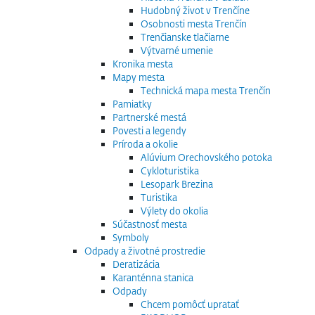
Hudobný život v Trenčíne
Osobnosti mesta Trenčín
Trenčianske tlačiarne
Výtvarné umenie
Kronika mesta
Mapy mesta
Technická mapa mesta Trenčín
Pamiatky
Partnerské mestá
Povesti a legendy
Príroda a okolie
Alúvium Orechovského potoka
Cykloturistika
Lesopark Brezina
Turistika
Výlety do okolia
Súčastnosť mesta
Symboly
Odpady a životné prostredie
Deratizácia
Karanténna stanica
Odpady
Chcem pomôcť upratať