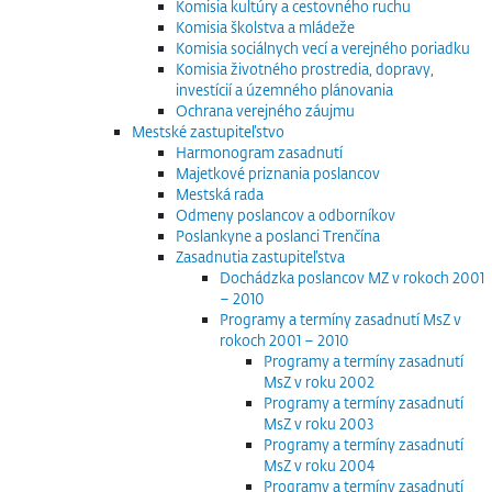
Komisia kultúry a cestovného ruchu
Komisia školstva a mládeže
Komisia sociálnych vecí a verejného poriadku
Komisia životného prostredia, dopravy,
investícií a územného plánovania
Ochrana verejného záujmu
Mestské zastupiteľstvo
Harmonogram zasadnutí
Majetkové priznania poslancov
Mestská rada
Odmeny poslancov a odborníkov
Poslankyne a poslanci Trenčína
Zasadnutia zastupiteľstva
Dochádzka poslancov MZ v rokoch 2001
– 2010
Programy a termíny zasadnutí MsZ v
rokoch 2001 – 2010
Programy a termíny zasadnutí
MsZ v roku 2002
Programy a termíny zasadnutí
MsZ v roku 2003
Programy a termíny zasadnutí
MsZ v roku 2004
Programy a termíny zasadnutí