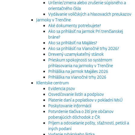
Určenie/zmena alebo zrušenie súpisného a
orientačného čísla
Vydávanie voličských a hlasovacích preukazov
Jarmoky v Trenčíne
Aké dokumenty potrebujete?
Ako sa prihlásiť na jarmok Pri trenčianskej
bráne?
Ako sa prihlásiť na Majáles?
Ako sa prihlásiť na Vianočné trhy 2026?
Drevený uzamykateľný stánok
Prieskum spokojnosti so systémom
prihlasovania na jarmoky v Trenčíne
Prihláška na jarmok Majáles 2026
Prihláška na Vianočné trhy 2026
Klientske centrum
Evidencia psov
Osvedčovanie listín a podpisov
Platenie daní a poplatkov v pokladni MsÚ
Poskytovanie informácií
Potvrdenie tlačiva o žití pre občanov
poberajúcich dôchodok z ČR
Príjem a odosielanie pošty, sťažností, petícií a
iných podaní
Vydanie rybárskeho lístka