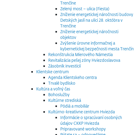
Trenčíne
Zelený most – ulica (Fiesta)
Zníženie energetickej náročnosti budovy
Detských jaslí na ulici 28. októbra v
Trenčíne
Zníženie energetickej náročnosti
objektov
Zvýšenie úrovne informačnej a
kybernetickej bezpečnosti mesta Trenčín
Rekonštrukcia Mierového Námestia
Revitalizácia pešej zóny Hviezdoslavova
Zásobník investícií
Klientske centrum
Agenda Klientskeho centra
Trvalé bydlisko
Kultúra a voľný čas
Bohoslužby
Kultúrne strediská
Pódiá a mobiliár
Kultúrno-kreatívne centrum Hviezda
Informácie o spracúvaní osobných
údajov CKKP Hviezda
Pripravované workshopy
Pýtate sa – odpovedáme