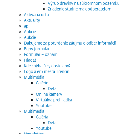
Výrub dreviny na súkromnom pozemku
Zriadenie studne maloodberateľom
Aktivacia uctu
Aktuality
api
Aukcie
Aukcie
Ďakujeme za potvrdenie záujmu o odber informácií
Egov formulár
Formulár – oznam
Hľadať
Kde chýbajú cyklostojany?
Logo a erb mesta Trenčín
Multimédia
Galérie
Detail
Online kamery
Virtuálna prehliadka
Youtube
Multimedia
Galéria
Detail
Youtube
Newsletter