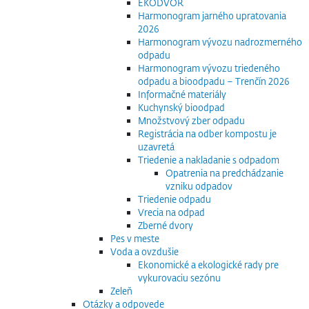
EKODVOR
Harmonogram jarného upratovania
2026
Harmonogram vývozu nadrozmerného
odpadu
Harmonogram vývozu triedeného
odpadu a bioodpadu – Trenčín 2026
Informačné materiály
Kuchynský bioodpad
Množstvový zber odpadu
Registrácia na odber kompostu je
uzavretá
Triedenie a nakladanie s odpadom
Opatrenia na predchádzanie
vzniku odpadov
Triedenie odpadu
Vrecia na odpad
Zberné dvory
Pes v meste
Voda a ovzdušie
Ekonomické a ekologické rady pre
vykurovaciu sezónu
Zeleň
Otázky a odpovede