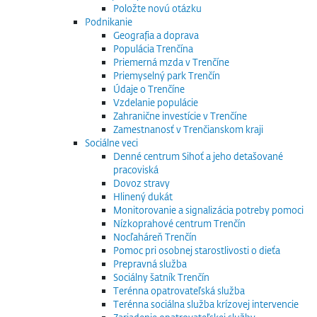
Položte novú otázku
Podnikanie
Geografia a doprava
Populácia Trenčína
Priemerná mzda v Trenčíne
Priemyselný park Trenčín
Údaje o Trenčíne
Vzdelanie populácie
Zahranične investície v Trenčíne
Zamestnanosť v Trenčianskom kraji
Sociálne veci
Denné centrum Sihoť a jeho detašované
pracoviská
Dovoz stravy
Hlinený dukát
Monitorovanie a signalizácia potreby pomoci
Nízkoprahové centrum Trenčín
Nocľaháreň Trenčín
Pomoc pri osobnej starostlivosti o dieťa
Prepravná služba
Sociálny šatník Trenčín
Terénna opatrovateľská služba
Terénna sociálna služba krízovej intervencie