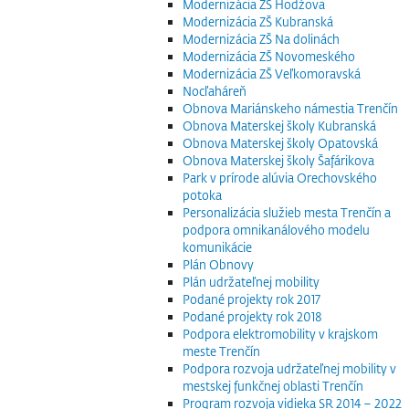
Modernizácia ZŠ Hodžova
Modernizácia ZŠ Kubranská
Modernizácia ZŠ Na dolinách
Modernizácia ZŠ Novomeského
Modernizácia ZŠ Veľkomoravská
Nocľaháreň
Obnova Mariánskeho námestia Trenčín
Obnova Materskej školy Kubranská
Obnova Materskej školy Opatovská
Obnova Materskej školy Šafárikova
Park v prírode alúvia Orechovského
potoka
Personalizácia služieb mesta Trenčín a
podpora omnikanálového modelu
komunikácie
Plán Obnovy
Plán udržateľnej mobility
Podané projekty rok 2017
Podané projekty rok 2018
Podpora elektromobility v krajskom
meste Trenčín
Podpora rozvoja udržateľnej mobility v
mestskej funkčnej oblasti Trenčín
Program rozvoja vidieka SR 2014 – 2022