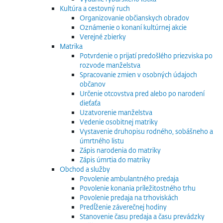
Kultúra a cestovný ruch
Organizovanie občianskych obradov
Oznámenie o konaní kultúrnej akcie
Verejné zbierky
Matrika
Potvrdenie o prijatí predošlého priezviska po
rozvode manželstva
Spracovanie zmien v osobných údajoch
občanov
Určenie otcovstva pred alebo po narodení
dieťaťa
Uzatvorenie manželstva
Vedenie osobitnej matriky
Vystavenie druhopisu rodného, sobášneho a
úmrtného listu
Zápis narodenia do matriky
Zápis úmrtia do matriky
Obchod a služby
Povolenie ambulantného predaja
Povolenie konania príležitostného trhu
Povolenie predaja na trhoviskách
Predĺženie záverečnej hodiny
Stanovenie času predaja a času prevádzky