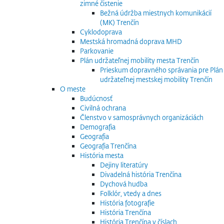
zimné čistenie
Bežná údržba miestnych komunikácií
(MK) Trenčín
Cyklodoprava
Mestská hromadná doprava MHD
Parkovanie
Plán udržateľnej mobility mesta Trenčín
Prieskum dopravného správania pre Plán
udržateľnej mestskej mobility Trenčín
O meste
Budúcnosť
Civilná ochrana
Členstvo v samosprávnych organizáciách
Demografia
Geografia
Geografia Trenčína
História mesta
Dejiny literatúry
Divadelná história Trenčína
Dychová hudba
Folklór, vtedy a dnes
História fotografie
História Trenčína
História Trenčína v číslach