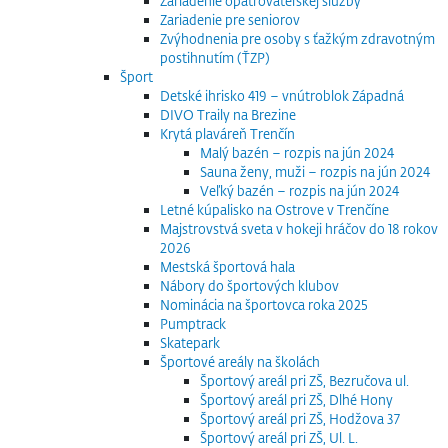
Zariadenie opatrovateľskej služby
Zariadenie pre seniorov
Zvýhodnenia pre osoby s ťažkým zdravotným
postihnutím (ŤZP)
Šport
Detské ihrisko 419 – vnútroblok Západná
DIVO Traily na Brezine
Krytá plaváreň Trenčín
Malý bazén – rozpis na jún 2024
Sauna ženy, muži – rozpis na jún 2024
Veľký bazén – rozpis na jún 2024
Letné kúpalisko na Ostrove v Trenčíne
Majstrovstvá sveta v hokeji hráčov do 18 rokov
2026
Mestská športová hala
Nábory do športových klubov
Nominácia na športovca roka 2025
Pumptrack
Skatepark
Športové areály na školách
Športový areál pri ZŠ, Bezručova ul.
Športový areál pri ZŠ, Dlhé Hony
Športový areál pri ZŠ, Hodžova 37
Športový areál pri ZŠ, Ul. L.