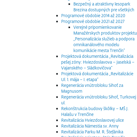
Bezpečný a atraktívny lesopark
Brezina dostupných pre všetkých
Programové obdobie 2014 až 2020
Programové obdobie 2021 až 2027
Verejné pripomienkovanie
Manažérskych produktov projektu
„Personalizácia služieb a podpora
omnikanálového modelu
komunikácie mesta Trenčín“
Projektová dokumentácia „Revitalizácia
pešej zóny: Hviezdoslavova – Jaselská –
Vajanského – Sládkovičova“
Projektová dokumentácia „Revitalizácie
Ul. 1. mája – I. etapa“
Regenerácia vnútrobloku Sihoť za
Magnusom
Regenerácia vnútrobloku Sihoť, Turkovej
ul.
Rekonštrukcia budovy škôlky – MŠ J.
Halašu v Trenčíne
Revitalizácia Hviezdoslavovej ulice
Revitalizácia Námestia sv. Anny
Revitalizácia Parku M. R. Štefánika