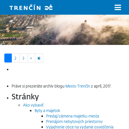
Prejsť na hlavný obsah
Next page
4
1
2
3
»
Hľadať:
Práve si prezeráte archív blogu
Mesto Trenčín
z apríl, 2017.
Stránky
Ako vybaviť
Byty a majetok
Predaj/zámena majetku mesta
Prenájom nebytových priestorov
Vyjadrenie obce na vydanie osvedčenia