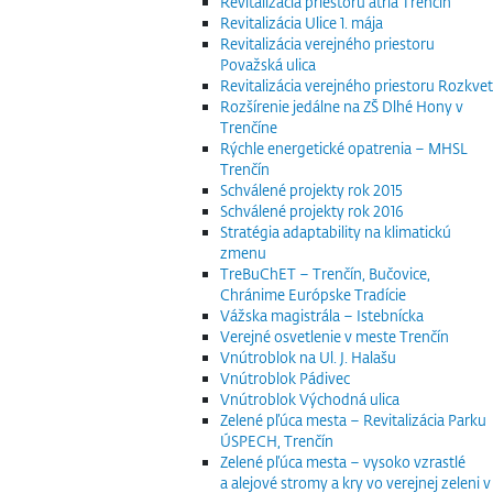
Revitalizácia priestoru átria Trenčín
Revitalizácia Ulice 1. mája
Revitalizácia verejného priestoru
Považská ulica
Revitalizácia verejného priestoru Rozkvet
Rozšírenie jedálne na ZŠ Dlhé Hony v
Trenčíne
Rýchle energetické opatrenia – MHSL
Trenčín
Schválené projekty rok 2015
Schválené projekty rok 2016
Stratégia adaptability na klimatickú
zmenu
TreBuChET – Trenčín, Bučovice,
Chránime Európske Tradície
Vážska magistrála – Istebnícka
Verejné osvetlenie v meste Trenčín
Vnútroblok na Ul. J. Halašu
Vnútroblok Pádivec
Vnútroblok Východná ulica
Zelené pľúca mesta – Revitalizácia Parku
ÚSPECH, Trenčín
Zelené pľúca mesta – vysoko vzrastlé
a alejové stromy a kry vo verejnej zeleni v