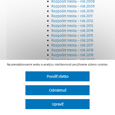
Rozpočet mesta – rok 2008
Rozpočet mesta – rok 2009
Rozpočet mesta – rok 2010
Rozpočet mesta – rok 2011
Rozpočet mesta – rok 2012
Rozpočet mesta – rok 2013
Rozpočet mesta – rok 2014
Rozpočet mesta – rok 2015
Rozpočet mesta – rok 2016
Rozpočet mesta – rok 2017
Rozpočet mesta – rok 2018
Rozpočet mesta – rok 2019
Rozpočet mesta – rok 2020
Na prevádzkovanie webu a analýzu návštevnosti používame súbory cookies.
Rozpočet mesta – rok 2021
Rozpočet mesta – rok 2022
Rozpočet mesta – rok 2023
Povoliť všetko
Rozpočet mesta – rok 2024
Rozpočet mesta – rok 2025
Rozpočet mesta – rok 2026
Odmietnuť
Smernice a dokumenty
Strategické dokumenty
Transparentnosť a výdavky na štátnu reklamu
Upraviť
Úradná tabuľa
Všeobecne záväzné nariadenia – VZN