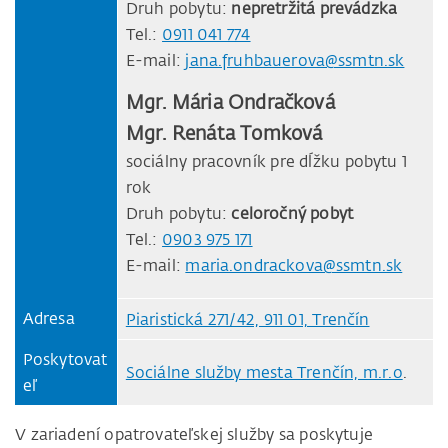
Druh pobytu:
nepretržitá prevádzka
Tel.:
0911 041 774
E-mail:
jana.fruhbauerova@ssmtn.sk
Mgr. Mária Ondračková
Mgr. Renáta Tomková
sociálny pracovník pre dĺžku pobytu 1
rok
Druh pobytu:
celoročný pobyt
Tel.:
0903 975 171
E-mail:
maria.ondrackova@ssmtn.sk
Adresa
Piaristická 271/42, 911 01, Trenčín
Poskytovat
Sociálne služby mesta Trenčín, m.r.o
.
eľ
V zariadení opatrovateľskej služby sa poskytuje