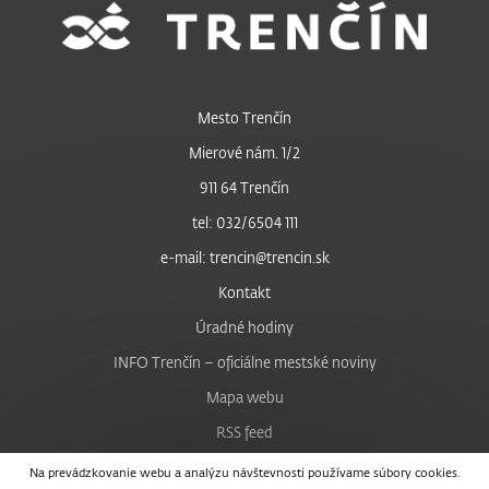
Mesto Trenčín
Mierové nám. 1/2
911 64 Trenčín
tel: 032/6504 111
e-mail: trencin@trencin.sk
Kontakt
Úradné hodiny
INFO Trenčín – oficiálne mestské noviny
Mapa webu
RSS feed
Nastavenie cookies
Na prevádzkovanie webu a analýzu návštevnosti používame súbory cookies.