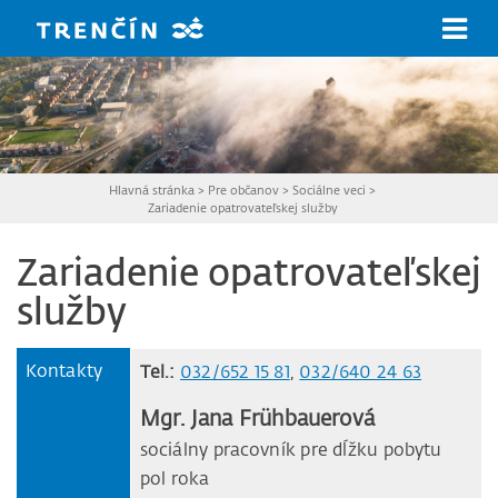
Prejsť na hlavný obsah
Hlavná stránka
>
Pre občanov
>
Sociálne veci
>
Zariadenie opatrovateľskej služby
Zariadenie opatrovateľskej
služby
Kontakty
Tel.:
032/652 15 81
,
032/640 24 63
Mgr. Jana Frühbauerová
sociálny pracovník pre dĺžku pobytu
pol roka