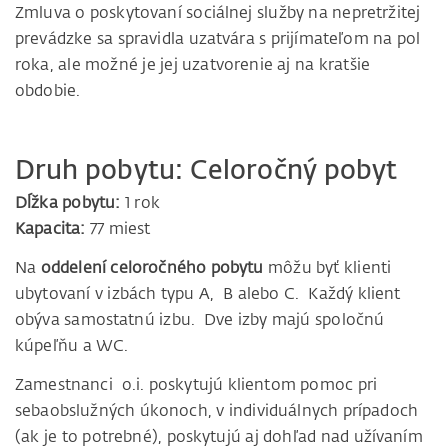
Zmluva o poskytovaní sociálnej služby na nepretržitej
prevádzke sa spravidla uzatvára s prijímateľom na pol
roka, ale možné je jej uzatvorenie aj na kratšie
obdobie.
Druh pobytu: Celoročný pobyt
Dĺžka pobytu:
1 rok
Kapacita:
77 miest
Na
oddelení celoročného pobytu
môžu byť klienti
ubytovaní v izbách typu A, B alebo C. Každý klient
obýva samostatnú izbu. Dve izby majú spoločnú
kúpeľňu a WC.
Zamestnanci o.i. poskytujú klientom pomoc pri
sebaobslužných úkonoch, v individuálnych prípadoch
(ak je to potrebné), poskytujú aj dohľad nad užívaním