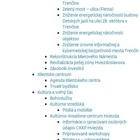
Trenčíne
Zelený most – ulica (Fiesta)
Zníženie energetickej náročnosti budovy
Detských jaslí na ulici 28. októbra v
Trenčíne
Zníženie energetickej náročnosti
objektov
Zvýšenie úrovne informačnej a
kybernetickej bezpečnosti mesta Trenčín
Rekonštrukcia Mierového Námestia
Revitalizácia pešej zóny Hviezdoslavova
Zásobník investícií
Klientske centrum
Agenda Klientskeho centra
Trvalé bydlisko
Kultúra a voľný čas
Bohoslužby
Kultúrne strediská
Pódiá a mobiliár
Kultúrno-kreatívne centrum Hviezda
Informácie o spracúvaní osobných
údajov CKKP Hviezda
Pripravované workshopy
Pýtate sa – odpovedáme