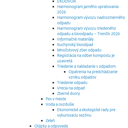
EKODVOR
Harmonogram jarného upratovania
2026
Harmonogram vývozu nadrozmerného
odpadu
Harmonogram vývozu triedeného
odpadu a bioodpadu – Trenčín 2026
Informačné materiály
Kuchynský bioodpad
Množstvový zber odpadu
Registrácia na odber kompostu je
uzavretá
Triedenie a nakladanie s odpadom
Opatrenia na predchádzanie
vzniku odpadov
Triedenie odpadu
Vrecia na odpad
Zberné dvory
Pes v meste
Voda a ovzdušie
Ekonomické a ekologické rady pre
vykurovaciu sezónu
Zeleň
Otázky a odpovede