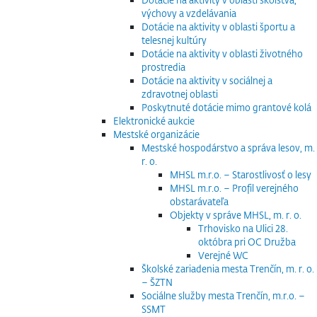
výchovy a vzdelávania
Dotácie na aktivity v oblasti športu a
telesnej kultúry
Dotácie na aktivity v oblasti životného
prostredia
Dotácie na aktivity v sociálnej a
zdravotnej oblasti
Poskytnuté dotácie mimo grantové kolá
Elektronické aukcie
Mestské organizácie
Mestské hospodárstvo a správa lesov, m.
r. o.
MHSL m.r.o. – Starostlivosť o lesy
MHSL m.r.o. – Profil verejného
obstarávateľa
Objekty v správe MHSL, m. r. o.
Trhovisko na Ulici 28.
októbra pri OC Družba
Verejné WC
Školské zariadenia mesta Trenčín, m. r. o.
– ŠZTN
Sociálne služby mesta Trenčín, m.r.o. –
SSMT