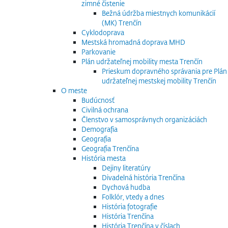
zimné čistenie
Bežná údržba miestnych komunikácií
(MK) Trenčín
Cyklodoprava
Mestská hromadná doprava MHD
Parkovanie
Plán udržateľnej mobility mesta Trenčín
Prieskum dopravného správania pre Plán
udržateľnej mestskej mobility Trenčín
O meste
Budúcnosť
Civilná ochrana
Členstvo v samosprávnych organizáciách
Demografia
Geografia
Geografia Trenčína
História mesta
Dejiny literatúry
Divadelná história Trenčína
Dychová hudba
Folklór, vtedy a dnes
História fotografie
História Trenčína
História Trenčína v číslach