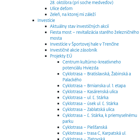
28. októbra (pri soche medveďov)
Ulice deťom
Zeleň, na ktorej mi záleží
Investície
Aktuálny stav investičných akcií
Fiesta most – revitalizácia starého železničného
mosta
Investície v Športovej hale v Trenčíne
Investičné akcie zásobník
Projekty EÚ
Centrum kultúrno-kreatívneho
potenciálu Hviezda
Cyklotrasa – Bratislavská, Žabinská a
Palackého
Cyklotrasa – Brnianska ul. 1. etapa
Cyklotrasa – Kasárenská ulica
Cyklotrasa – ul. Ľ. Stárka
Cyklotrasa – úsek ul. Ľ. Stárka
Cyklotrasa – Zablatská ulica
Cyklotrasa – Ľ. Stárka, k priemyselnému
parku
Cyklotrasa – Piešťanská
Cyklotrasa – trasa C, Karpatská ul.
Cyklotrasa – Zlatovská