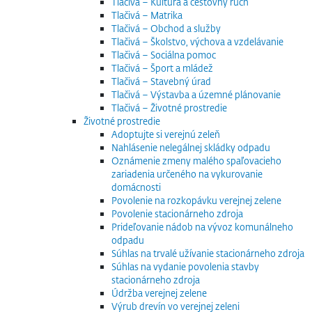
Tlačivá – Kultúra a cestovný ruch
Tlačivá – Matrika
Tlačivá – Obchod a služby
Tlačivá – Školstvo, výchova a vzdelávanie
Tlačivá – Sociálna pomoc
Tlačivá – Šport a mládež
Tlačivá – Stavebný úrad
Tlačivá – Výstavba a územné plánovanie
Tlačivá – Životné prostredie
Životné prostredie
Adoptujte si verejnú zeleň
Nahlásenie nelegálnej skládky odpadu
Oznámenie zmeny malého spaľovacieho
zariadenia určeného na vykurovanie
domácnosti
Povolenie na rozkopávku verejnej zelene
Povolenie stacionárneho zdroja
Prideľovanie nádob na vývoz komunálneho
odpadu
Súhlas na trvalé užívanie stacionárneho zdroja
Súhlas na vydanie povolenia stavby
stacionárneho zdroja
Údržba verejnej zelene
Výrub drevín vo verejnej zeleni