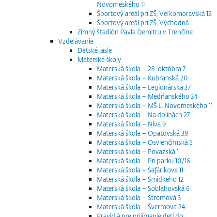
Novomeského 11
Športový areál pri ZŠ, Veľkomoravská 12
Športový areál pri ZŠ, Východná
Zimný štadión Pavla Demitru v Trenčíne
Vzdelávanie
Detské jasle
Materské školy
Materská škola – 28. októbra 7
Materská škola – Kubranská 20
Materská škola – Legionárska 37
Materská škola – Medňanského 34
Materská škola – MŠ L. Novomeského 11
Materská škola – Na dolinách 27
Materská škola – Niva 9
Materská škola – Opatovská 39
Materská škola – Osvienčimská 5
Materská škola – Považská 1
Materská škola – Pri parku 10/16
Materská škola – Šafárikova 11
Materská škola – Šmidkeho 12
Materská škola – Soblahovská 6
Materská škola – Stromová 3
Materská škola – Švermova 24
Pravidlá pre prijímanie detí do