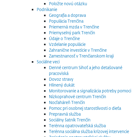
Položte novú otázku
Podnikanie
Geografia a doprava
Populácia Trenčína
Priemerná mzda v Trenčíne
Priemyselný park Trenčín
Údaje o Trenčíne
Vzdelanie populácie
Zahranične investície v Trenčíne
Zamestnanosť v Trenčianskom kraji
Sociálne veci
Denné centrum Sihoť a jeho detašované
pracoviská
Dovoz stravy
Hlinený dukát
Monitorovanie a signalizácia potreby pomoci
Nízkoprahové centrum Trenčín
Nocľaháreň Trenčín
Pomoc pri osobnej starostlivosti o dieťa
Prepravná služba
Sociálny šatník Trenčín
Terénna opatrovateľská služba
Terénna sociálna služba krízovej intervencie