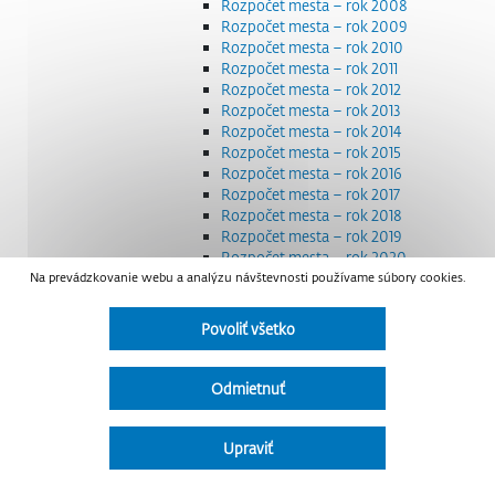
Rozpočet mesta – rok 2008
Rozpočet mesta – rok 2009
Rozpočet mesta – rok 2010
Rozpočet mesta – rok 2011
Rozpočet mesta – rok 2012
Rozpočet mesta – rok 2013
Rozpočet mesta – rok 2014
Rozpočet mesta – rok 2015
Rozpočet mesta – rok 2016
Rozpočet mesta – rok 2017
Rozpočet mesta – rok 2018
Rozpočet mesta – rok 2019
Rozpočet mesta – rok 2020
Na prevádzkovanie webu a analýzu návštevnosti používame súbory cookies.
Rozpočet mesta – rok 2021
Rozpočet mesta – rok 2022
Rozpočet mesta – rok 2023
Povoliť všetko
Rozpočet mesta – rok 2024
Rozpočet mesta – rok 2025
Rozpočet mesta – rok 2026
Odmietnuť
Smernice a dokumenty
Strategické dokumenty
Transparentnosť a výdavky na štátnu reklamu
Upraviť
Úradná tabuľa
Všeobecne záväzné nariadenia – VZN