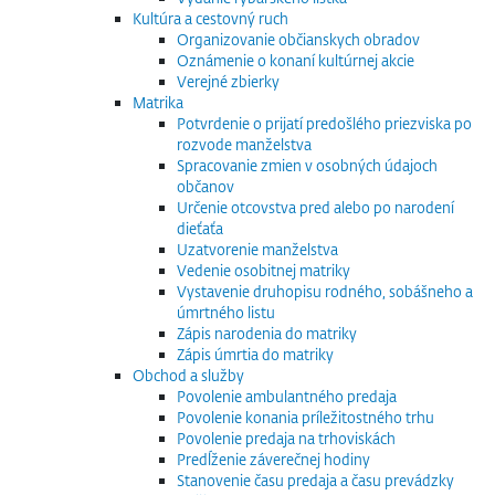
Kultúra a cestovný ruch
Organizovanie občianskych obradov
Oznámenie o konaní kultúrnej akcie
Verejné zbierky
Matrika
Potvrdenie o prijatí predošlého priezviska po
rozvode manželstva
Spracovanie zmien v osobných údajoch
občanov
Určenie otcovstva pred alebo po narodení
dieťaťa
Uzatvorenie manželstva
Vedenie osobitnej matriky
Vystavenie druhopisu rodného, sobášneho a
úmrtného listu
Zápis narodenia do matriky
Zápis úmrtia do matriky
Obchod a služby
Povolenie ambulantného predaja
Povolenie konania príležitostného trhu
Povolenie predaja na trhoviskách
Predĺženie záverečnej hodiny
Stanovenie času predaja a času prevádzky