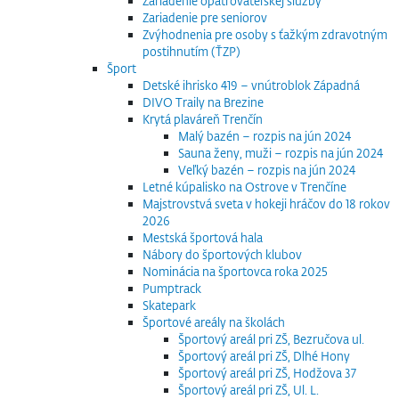
Zariadenie opatrovateľskej služby
Zariadenie pre seniorov
Zvýhodnenia pre osoby s ťažkým zdravotným
postihnutím (ŤZP)
Šport
Detské ihrisko 419 – vnútroblok Západná
DIVO Traily na Brezine
Krytá plaváreň Trenčín
Malý bazén – rozpis na jún 2024
Sauna ženy, muži – rozpis na jún 2024
Veľký bazén – rozpis na jún 2024
Letné kúpalisko na Ostrove v Trenčíne
Majstrovstvá sveta v hokeji hráčov do 18 rokov
2026
Mestská športová hala
Nábory do športových klubov
Nominácia na športovca roka 2025
Pumptrack
Skatepark
Športové areály na školách
Športový areál pri ZŠ, Bezručova ul.
Športový areál pri ZŠ, Dlhé Hony
Športový areál pri ZŠ, Hodžova 37
Športový areál pri ZŠ, Ul. L.