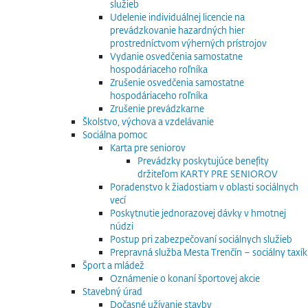
služieb
Udelenie individuálnej licencie na
prevádzkovanie hazardných hier
prostredníctvom výherných prístrojov
Vydanie osvedčenia samostatne
hospodáriaceho roľníka
Zrušenie osvedčenia samostatne
hospodáriaceho roľníka
Zrušenie prevádzkarne
Školstvo, výchova a vzdelávanie
Sociálna pomoc
Karta pre seniorov
Prevádzky poskytujúce benefity
držiteľom KARTY PRE SENIOROV
Poradenstvo k žiadostiam v oblasti sociálnych
vecí
Poskytnutie jednorazovej dávky v hmotnej
núdzi
Postup pri zabezpečovaní sociálnych služieb
Prepravná služba Mesta Trenčín – sociálny taxík
Šport a mládež
Oznámenie o konaní športovej akcie
Stavebný úrad
Dočasné užívanie stavby