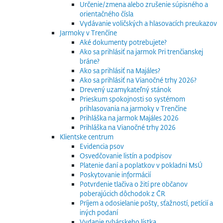
Určenie/zmena alebo zrušenie súpisného a
orientačného čísla
Vydávanie voličských a hlasovacích preukazov
Jarmoky v Trenčíne
Aké dokumenty potrebujete?
Ako sa prihlásiť na jarmok Pri trenčianskej
bráne?
Ako sa prihlásiť na Majáles?
Ako sa prihlásiť na Vianočné trhy 2026?
Drevený uzamykateľný stánok
Prieskum spokojnosti so systémom
prihlasovania na jarmoky v Trenčíne
Prihláška na jarmok Majáles 2026
Prihláška na Vianočné trhy 2026
Klientske centrum
Evidencia psov
Osvedčovanie listín a podpisov
Platenie daní a poplatkov v pokladni MsÚ
Poskytovanie informácií
Potvrdenie tlačiva o žití pre občanov
poberajúcich dôchodok z ČR
Príjem a odosielanie pošty, sťažností, petícií a
iných podaní
Vydanie rybárskeho lístka