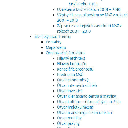
MsZ v roku 2005
Uznesenia MsZ v rokoch 2001 – 2010
Výpisy hlasovaní poslancov MsZ v rokoch
2001 – 2010
Zápisnice z verejných zasadnutí MsZ v
rokoch 2001 – 2010
Mestský úrad Trenčín
Kontakty
Mapa webu
Organizačná štruktúra
Hlavný architekt
Hlavný kontrolór
Kancelária prednostu
Prednosta MsÚ
Útvar ekonomický
Útvar interných služieb
Útvar investícií
Útvar klientskeho centra a matriky
Útvar kultúrno-informačných služieb
Útvar majetku mesta
Útvar marketingu a komunikácie
Útvar mobility
Útvar právny