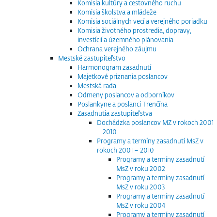
Komisia kultúry a cestovného ruchu
Komisia školstva a mládeže
Komisia sociálnych vecí a verejného poriadku
Komisia životného prostredia, dopravy,
investícií a územného plánovania
Ochrana verejného záujmu
Mestské zastupiteľstvo
Harmonogram zasadnutí
Majetkové priznania poslancov
Mestská rada
Odmeny poslancov a odborníkov
Poslankyne a poslanci Trenčína
Zasadnutia zastupiteľstva
Dochádzka poslancov MZ v rokoch 2001
– 2010
Programy a termíny zasadnutí MsZ v
rokoch 2001 – 2010
Programy a termíny zasadnutí
MsZ v roku 2002
Programy a termíny zasadnutí
MsZ v roku 2003
Programy a termíny zasadnutí
MsZ v roku 2004
Programy a termíny zasadnutí