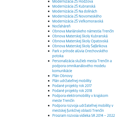
Modernizácia ZŠ Hodžova
Modernizácia ZŠ Kubranská
Modernizácia ZŠ Na dolinách
Modernizácia ZŠ Novomeského
Modernizácia ZŠ Veľkomoravská
Nocľaháreň
Obnova Mariánskeho námestia Trenčín
Obnova Materskej školy Kubranská
Obnova Materskej školy Opatovská
Obnova Materskej školy Šafárikova
Park v prírode alúvia Orechovského
potoka
Personalizácia služieb mesta Trenčín a
podpora omnikanálového modelu
komunikácie
Plán Obnovy
Plán udržateľnej mobility
Podané projekty rok 2017
Podané projekty rok 2018
Podpora elektromobility v krajskom
meste Trenčín
Podpora rozvoja udržateľnej mobility v
mestskej funkčnej oblasti Trenčín
Program rozvoja vidieka SR 2014 – 2022