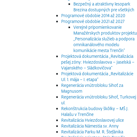
Bezpečný a atraktívny lesopark
Brezina dostupných pre všetkých
Programové obdobie 2014 až 2020
Programové obdobie 2021 až 2027
Verejné pripomienkovanie
Manažérskych produktov projektu
„Personalizácia služieb a podpora
omnikanálového modelu
komunikácie mesta Trenčín“
Projektová dokumentácia „Revitalizácia
pešej zóny: Hviezdoslavova – Jaselská –
Vajanského – Sládkovičova“
Projektová dokumentácia „Revitalizácie
Ul. 1. mája – I. etapa“
Regenerácia vnútrobloku Sihoť za
Magnusom
Regenerácia vnútrobloku Sihoť, Turkovej
ul.
Rekonštrukcia budovy škôlky – MŠ J.
Halašu v Trenčíne
Revitalizácia Hviezdoslavovej ulice
Revitalizácia Námestia sv. Anny
Revitalizácia Parku M. R. Štefánika