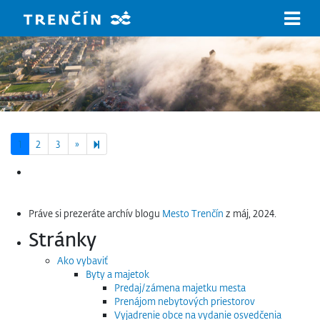
Prejsť na hlavný obsah
Next page
9
1
2
3
»
Hľadať:
Práve si prezeráte archív blogu
Mesto Trenčín
z máj, 2024.
Stránky
Ako vybaviť
Byty a majetok
Predaj/zámena majetku mesta
Prenájom nebytových priestorov
Vyjadrenie obce na vydanie osvedčenia