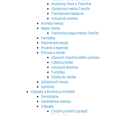
Hudobný život v Trenčíne
Osobnosti mesta Trenčín
Trenčianske tlačiarne
Výtvarné umenie
Kronika mesta
Mapy mesta
Technická mapa mesta Trenčín
Pamiatky
Partnerské mestá
Povesti a legendy
Príroda a okolie
Alúvium Orechovského potoka
Cykloturistika
Lesopark Brezina
Turistika
Výlety do okolia
Súčastnosť mesta
Symboly
Odpady a životné prostredie
Deratizácia
Karanténna stanica
Odpady
Chcem pomôcť upratať