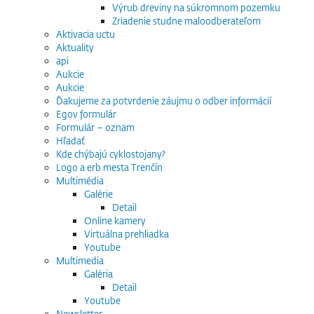
Výrub dreviny na súkromnom pozemku
Zriadenie studne maloodberateľom
Aktivacia uctu
Aktuality
api
Aukcie
Aukcie
Ďakujeme za potvrdenie záujmu o odber informácií
Egov formulár
Formulár – oznam
Hľadať
Kde chýbajú cyklostojany?
Logo a erb mesta Trenčín
Multimédia
Galérie
Detail
Online kamery
Virtuálna prehliadka
Youtube
Multimedia
Galéria
Detail
Youtube
Newsletter