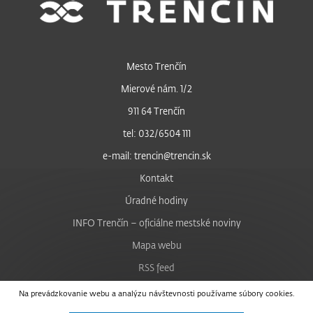
Mesto Trenčín
Mierové nám. 1/2
911 64 Trenčín
tel: 032/6504 111
e-mail: trencin@trencin.sk
Kontakt
Úradné hodiny
INFO Trenčín – oficiálne mestské noviny
Mapa webu
RSS feed
Nastavenie cookies
Na prevádzkovanie webu a analýzu návštevnosti používame súbory cookies.
Facebook