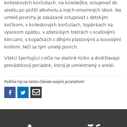
kolieskových korčuliach, na kolobežke, vstupovať do
areálu po požití alkoholu a iných omamných látok. Na
umelé povrchy je zakázané vstupovať s detským
kočíkom, v kolieskových korčuliach, topánkach na
vysokom opätku, v atletických tretrách s oceľovými
klincami, v kopačkách s dlhými plastovými a kovovými
kolíkmi. Ničí sa tým umelý povrch.
Všetci športujúci cvičia na vlastné riziko a dodržiavajú
prevádzkový poriadok, ktorý je umiestnený v areáli.
Pošlite tip na tento článok svojim priateľom!