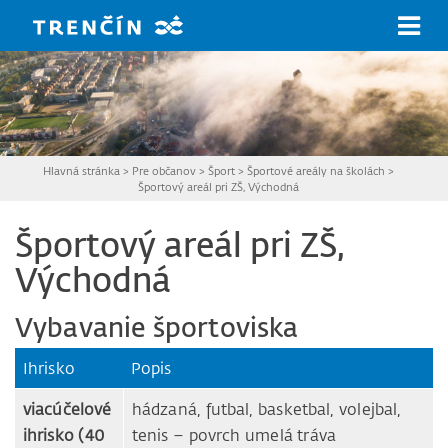
Prejsť na hlavný obsah
Hlavná stránka
>
Pre občanov
>
Šport
>
Športové areály na školách
>
Športový areál pri ZŠ, Východná
Športový areál pri ZŠ,
Východná
Vybavanie športoviska
Ihrisko
Popis
viacúčelové
hádzaná, futbal, basketbal, volejbal,
ihrisko (40
tenis – povrch umelá tráva