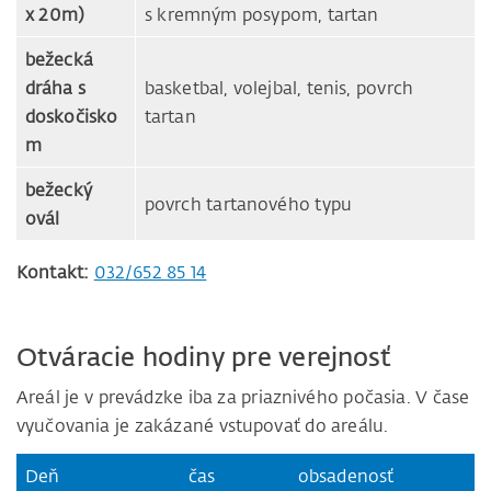
x 20m)
s kremným posypom, tartan
bežecká
dráha s
basketbal, volejbal, tenis, povrch
doskočisko
tartan
m
bežecký
povrch tartanového typu
ovál
Kontakt:
032/652 85 14
Otváracie hodiny pre verejnosť
Areál je v prevádzke iba za priaznivého počasia. V čase
vyučovania je zakázané vstupovať do areálu.
Deň
čas
obsadenosť