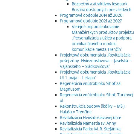
Bezpečný a atraktívny lesopark
Brezina dostupných pre všetkých
Programové obdobie 2014 až 2020
Programové obdobie 2021 až 2027
Verejné pripomienkovanie
Manažérskych produktov projektu
„Personalizácia služieb a podpora
omnikanálového modelu
komunikácie mesta Trenčín“
Projektová dokumentácia „Revitalizácia
pešej zóny: Hviezdoslavova – Jaselská –
Vajanského – Sládkovičova“
Projektová dokumentácia „Revitalizácie
Ul. 1. mája – I. etapa“
Regenerácia vnútrobloku Sihoť za
Magnusom
Regenerácia vnútrobloku Sihoť, Turkovej
ul.
Rekonštrukcia budovy škôlky – MŠ J.
Halašu v Trenčíne
Revitalizácia Hviezdoslavovej ulice
Revitalizácia Námestia sv. Anny
Revitalizácia Parku M. R. Štefánika