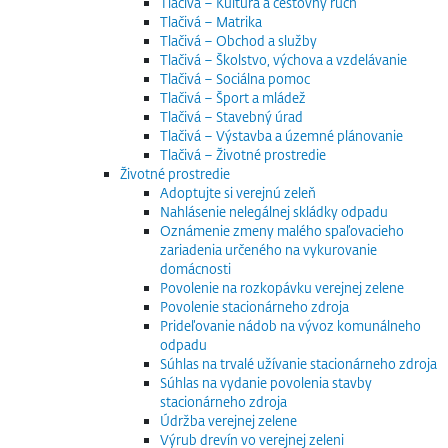
Tlačivá – Kultúra a cestovný ruch
Tlačivá – Matrika
Tlačivá – Obchod a služby
Tlačivá – Školstvo, výchova a vzdelávanie
Tlačivá – Sociálna pomoc
Tlačivá – Šport a mládež
Tlačivá – Stavebný úrad
Tlačivá – Výstavba a územné plánovanie
Tlačivá – Životné prostredie
Životné prostredie
Adoptujte si verejnú zeleň
Nahlásenie nelegálnej skládky odpadu
Oznámenie zmeny malého spaľovacieho
zariadenia určeného na vykurovanie
domácnosti
Povolenie na rozkopávku verejnej zelene
Povolenie stacionárneho zdroja
Prideľovanie nádob na vývoz komunálneho
odpadu
Súhlas na trvalé užívanie stacionárneho zdroja
Súhlas na vydanie povolenia stavby
stacionárneho zdroja
Údržba verejnej zelene
Výrub drevín vo verejnej zeleni