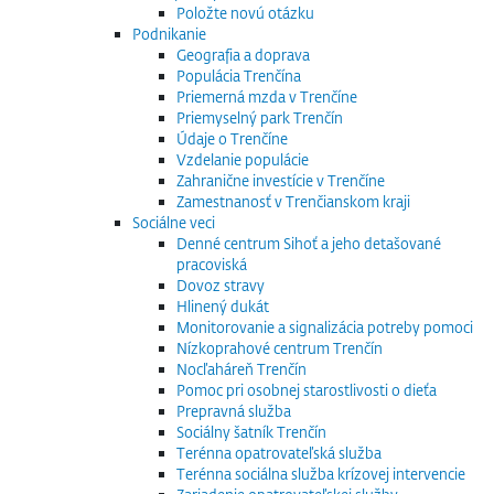
Položte novú otázku
Podnikanie
Geografia a doprava
Populácia Trenčína
Priemerná mzda v Trenčíne
Priemyselný park Trenčín
Údaje o Trenčíne
Vzdelanie populácie
Zahranične investície v Trenčíne
Zamestnanosť v Trenčianskom kraji
Sociálne veci
Denné centrum Sihoť a jeho detašované
pracoviská
Dovoz stravy
Hlinený dukát
Monitorovanie a signalizácia potreby pomoci
Nízkoprahové centrum Trenčín
Nocľaháreň Trenčín
Pomoc pri osobnej starostlivosti o dieťa
Prepravná služba
Sociálny šatník Trenčín
Terénna opatrovateľská služba
Terénna sociálna služba krízovej intervencie