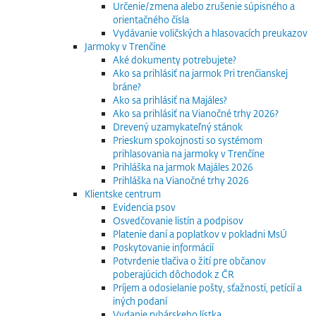
Určenie/zmena alebo zrušenie súpisného a
orientačného čísla
Vydávanie voličských a hlasovacích preukazov
Jarmoky v Trenčíne
Aké dokumenty potrebujete?
Ako sa prihlásiť na jarmok Pri trenčianskej
bráne?
Ako sa prihlásiť na Majáles?
Ako sa prihlásiť na Vianočné trhy 2026?
Drevený uzamykateľný stánok
Prieskum spokojnosti so systémom
prihlasovania na jarmoky v Trenčíne
Prihláška na jarmok Majáles 2026
Prihláška na Vianočné trhy 2026
Klientske centrum
Evidencia psov
Osvedčovanie listín a podpisov
Platenie daní a poplatkov v pokladni MsÚ
Poskytovanie informácií
Potvrdenie tlačiva o žití pre občanov
poberajúcich dôchodok z ČR
Príjem a odosielanie pošty, sťažností, petícií a
iných podaní
Vydanie rybárskeho lístka