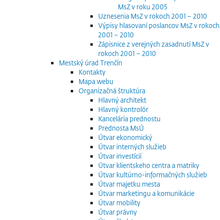
MsZ v roku 2005
Uznesenia MsZ v rokoch 2001 – 2010
Výpisy hlasovaní poslancov MsZ v rokoch
2001 – 2010
Zápisnice z verejných zasadnutí MsZ v
rokoch 2001 – 2010
Mestský úrad Trenčín
Kontakty
Mapa webu
Organizačná štruktúra
Hlavný architekt
Hlavný kontrolór
Kancelária prednostu
Prednosta MsÚ
Útvar ekonomický
Útvar interných služieb
Útvar investícií
Útvar klientskeho centra a matriky
Útvar kultúrno-informačných služieb
Útvar majetku mesta
Útvar marketingu a komunikácie
Útvar mobility
Útvar právny