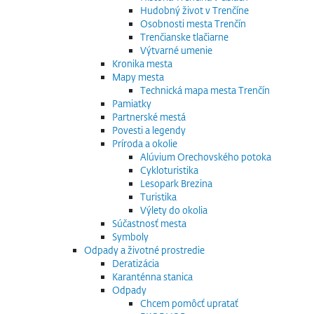
Hudobný život v Trenčíne
Osobnosti mesta Trenčín
Trenčianske tlačiarne
Výtvarné umenie
Kronika mesta
Mapy mesta
Technická mapa mesta Trenčín
Pamiatky
Partnerské mestá
Povesti a legendy
Príroda a okolie
Alúvium Orechovského potoka
Cykloturistika
Lesopark Brezina
Turistika
Výlety do okolia
Súčastnosť mesta
Symboly
Odpady a životné prostredie
Deratizácia
Karanténna stanica
Odpady
Chcem pomôcť upratať