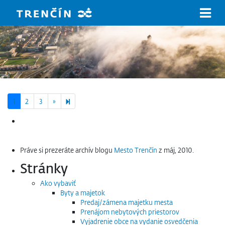
Prejsť na hlavný obsah
Next page
4
1
2
3
»
Hľadať:
Práve si prezeráte archív blogu
Mesto Trenčín
z máj, 2010.
Stránky
Ako vybaviť
Byty a majetok
Predaj/zámena majetku mesta
Prenájom nebytových priestorov
Vyjadrenie obce na vydanie osvedčenia