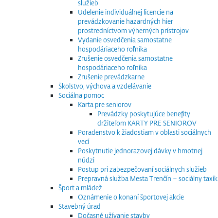
služieb
Udelenie individuálnej licencie na
prevádzkovanie hazardných hier
prostredníctvom výherných prístrojov
Vydanie osvedčenia samostatne
hospodáriaceho roľníka
Zrušenie osvedčenia samostatne
hospodáriaceho roľníka
Zrušenie prevádzkarne
Školstvo, výchova a vzdelávanie
Sociálna pomoc
Karta pre seniorov
Prevádzky poskytujúce benefity
držiteľom KARTY PRE SENIOROV
Poradenstvo k žiadostiam v oblasti sociálnych
vecí
Poskytnutie jednorazovej dávky v hmotnej
núdzi
Postup pri zabezpečovaní sociálnych služieb
Prepravná služba Mesta Trenčín – sociálny taxík
Šport a mládež
Oznámenie o konaní športovej akcie
Stavebný úrad
Dočasné užívanie stavby