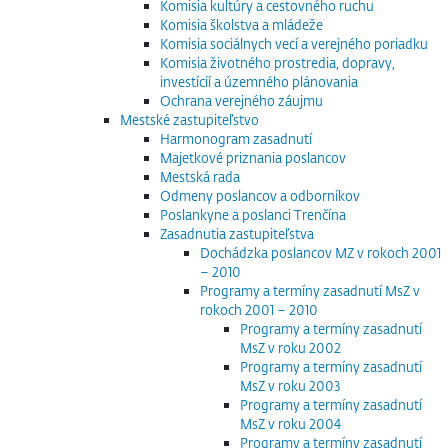
Komisia kultúry a cestovného ruchu
Komisia školstva a mládeže
Komisia sociálnych vecí a verejného poriadku
Komisia životného prostredia, dopravy,
investícií a územného plánovania
Ochrana verejného záujmu
Mestské zastupiteľstvo
Harmonogram zasadnutí
Majetkové priznania poslancov
Mestská rada
Odmeny poslancov a odborníkov
Poslankyne a poslanci Trenčína
Zasadnutia zastupiteľstva
Dochádzka poslancov MZ v rokoch 2001
– 2010
Programy a termíny zasadnutí MsZ v
rokoch 2001 – 2010
Programy a termíny zasadnutí
MsZ v roku 2002
Programy a termíny zasadnutí
MsZ v roku 2003
Programy a termíny zasadnutí
MsZ v roku 2004
Programy a termíny zasadnutí