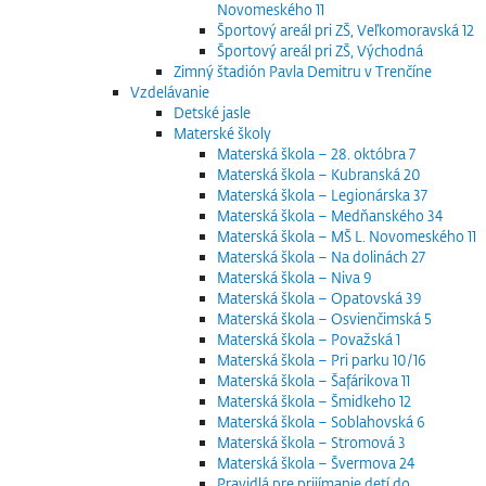
Novomeského 11
Športový areál pri ZŠ, Veľkomoravská 12
Športový areál pri ZŠ, Východná
Zimný štadión Pavla Demitru v Trenčíne
Vzdelávanie
Detské jasle
Materské školy
Materská škola – 28. októbra 7
Materská škola – Kubranská 20
Materská škola – Legionárska 37
Materská škola – Medňanského 34
Materská škola – MŠ L. Novomeského 11
Materská škola – Na dolinách 27
Materská škola – Niva 9
Materská škola – Opatovská 39
Materská škola – Osvienčimská 5
Materská škola – Považská 1
Materská škola – Pri parku 10/16
Materská škola – Šafárikova 11
Materská škola – Šmidkeho 12
Materská škola – Soblahovská 6
Materská škola – Stromová 3
Materská škola – Švermova 24
Pravidlá pre prijímanie detí do