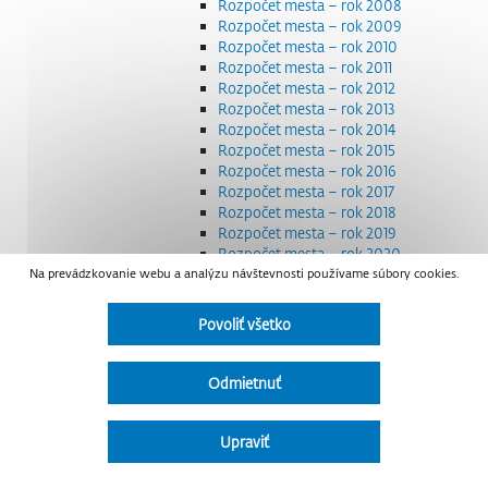
Rozpočet mesta – rok 2008
Rozpočet mesta – rok 2009
Rozpočet mesta – rok 2010
Rozpočet mesta – rok 2011
Rozpočet mesta – rok 2012
Rozpočet mesta – rok 2013
Rozpočet mesta – rok 2014
Rozpočet mesta – rok 2015
Rozpočet mesta – rok 2016
Rozpočet mesta – rok 2017
Rozpočet mesta – rok 2018
Rozpočet mesta – rok 2019
Rozpočet mesta – rok 2020
Na prevádzkovanie webu a analýzu návštevnosti používame súbory cookies.
Rozpočet mesta – rok 2021
Rozpočet mesta – rok 2022
Rozpočet mesta – rok 2023
Povoliť všetko
Rozpočet mesta – rok 2024
Rozpočet mesta – rok 2025
Rozpočet mesta – rok 2026
Odmietnuť
Smernice a dokumenty
Strategické dokumenty
Transparentnosť a výdavky na štátnu reklamu
Upraviť
Úradná tabuľa
Všeobecne záväzné nariadenia – VZN