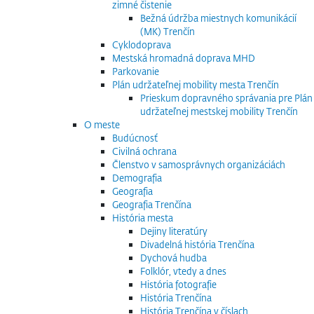
zimné čistenie
Bežná údržba miestnych komunikácií
(MK) Trenčín
Cyklodoprava
Mestská hromadná doprava MHD
Parkovanie
Plán udržateľnej mobility mesta Trenčín
Prieskum dopravného správania pre Plán
udržateľnej mestskej mobility Trenčín
O meste
Budúcnosť
Civilná ochrana
Členstvo v samosprávnych organizáciách
Demografia
Geografia
Geografia Trenčína
História mesta
Dejiny literatúry
Divadelná história Trenčína
Dychová hudba
Folklór, vtedy a dnes
História fotografie
História Trenčína
História Trenčína v číslach