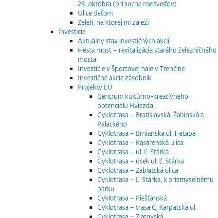
28. októbra (pri soche medveďov)
Ulice deťom
Zeleň, na ktorej mi záleží
Investície
Aktuálny stav investičných akcií
Fiesta most – revitalizácia starého železničného
mosta
Investície v Športovej hale v Trenčíne
Investičné akcie zásobník
Projekty EÚ
Centrum kultúrno-kreatívneho
potenciálu Hviezda
Cyklotrasa – Bratislavská, Žabinská a
Palackého
Cyklotrasa – Brnianska ul. 1. etapa
Cyklotrasa – Kasárenská ulica
Cyklotrasa – ul. Ľ. Stárka
Cyklotrasa – úsek ul. Ľ. Stárka
Cyklotrasa – Zablatská ulica
Cyklotrasa – Ľ. Stárka, k priemyselnému
parku
Cyklotrasa – Piešťanská
Cyklotrasa – trasa C, Karpatská ul.
Cyklotrasa – Zlatovská