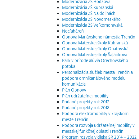
Modernizácia ZŠ Hodžova
Modernizácia ZŠ Kubranská
Modernizácia ZŠ Na dolinách
Modernizácia ZŠ Novomeského
Modernizácia ZŠ Veľkomoravská
Nocľaháreň
Obnova Mariánskeho námestia Trenčín
Obnova Materskej školy Kubranská
Obnova Materskej školy Opatovská
Obnova Materskej školy Šafárikova
Park v prírode alúvia Orechovského
potoka
Personalizácia služieb mesta Trenčín a
podpora omnikanálového modelu
komunikácie
Plán Obnovy
Plán udržateľnej mobility
Podané projekty rok 2017
Podané projekty rok 2018
Podpora elektromobility v krajskom
meste Trenčín
Podpora rozvoja udržateľnej mobility v
mestskej funkčnej oblasti Trenčín
Program rozvoja vidieka SR 2014 – 2022