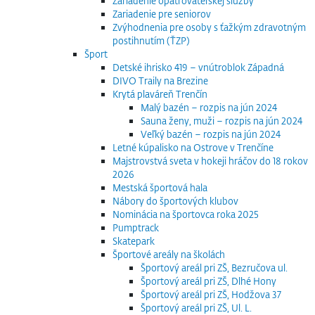
Zariadenie opatrovateľskej služby
Zariadenie pre seniorov
Zvýhodnenia pre osoby s ťažkým zdravotným
postihnutím (ŤZP)
Šport
Detské ihrisko 419 – vnútroblok Západná
DIVO Traily na Brezine
Krytá plaváreň Trenčín
Malý bazén – rozpis na jún 2024
Sauna ženy, muži – rozpis na jún 2024
Veľký bazén – rozpis na jún 2024
Letné kúpalisko na Ostrove v Trenčíne
Majstrovstvá sveta v hokeji hráčov do 18 rokov
2026
Mestská športová hala
Nábory do športových klubov
Nominácia na športovca roka 2025
Pumptrack
Skatepark
Športové areály na školách
Športový areál pri ZŠ, Bezručova ul.
Športový areál pri ZŠ, Dlhé Hony
Športový areál pri ZŠ, Hodžova 37
Športový areál pri ZŠ, Ul. L.