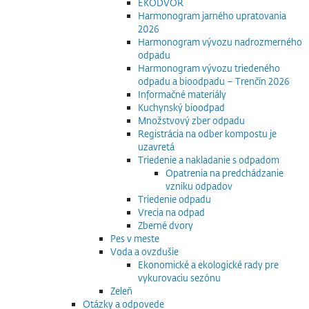
EKODVOR
Harmonogram jarného upratovania
2026
Harmonogram vývozu nadrozmerného
odpadu
Harmonogram vývozu triedeného
odpadu a bioodpadu – Trenčín 2026
Informačné materiály
Kuchynský bioodpad
Množstvový zber odpadu
Registrácia na odber kompostu je
uzavretá
Triedenie a nakladanie s odpadom
Opatrenia na predchádzanie
vzniku odpadov
Triedenie odpadu
Vrecia na odpad
Zberné dvory
Pes v meste
Voda a ovzdušie
Ekonomické a ekologické rady pre
vykurovaciu sezónu
Zeleň
Otázky a odpovede