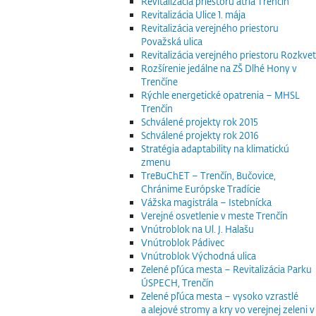
Revitalizácia priestoru átria Trenčín
Revitalizácia Ulice 1. mája
Revitalizácia verejného priestoru
Považská ulica
Revitalizácia verejného priestoru Rozkvet
Rozšírenie jedálne na ZŠ Dlhé Hony v
Trenčíne
Rýchle energetické opatrenia – MHSL
Trenčín
Schválené projekty rok 2015
Schválené projekty rok 2016
Stratégia adaptability na klimatickú
zmenu
TreBuChET – Trenčín, Bučovice,
Chránime Európske Tradície
Vážska magistrála – Istebnícka
Verejné osvetlenie v meste Trenčín
Vnútroblok na Ul. J. Halašu
Vnútroblok Pádivec
Vnútroblok Východná ulica
Zelené pľúca mesta – Revitalizácia Parku
ÚSPECH, Trenčín
Zelené pľúca mesta – vysoko vzrastlé
a alejové stromy a kry vo verejnej zeleni v