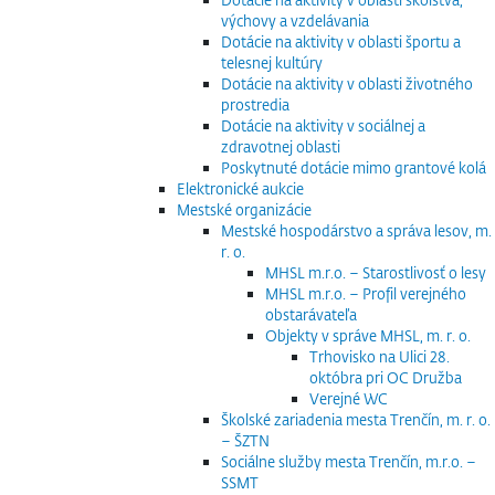
výchovy a vzdelávania
Dotácie na aktivity v oblasti športu a
telesnej kultúry
Dotácie na aktivity v oblasti životného
prostredia
Dotácie na aktivity v sociálnej a
zdravotnej oblasti
Poskytnuté dotácie mimo grantové kolá
Elektronické aukcie
Mestské organizácie
Mestské hospodárstvo a správa lesov, m.
r. o.
MHSL m.r.o. – Starostlivosť o lesy
MHSL m.r.o. – Profil verejného
obstarávateľa
Objekty v správe MHSL, m. r. o.
Trhovisko na Ulici 28.
októbra pri OC Družba
Verejné WC
Školské zariadenia mesta Trenčín, m. r. o.
– ŠZTN
Sociálne služby mesta Trenčín, m.r.o. –
SSMT