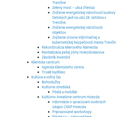
Trenčíne
Zelený most – ulica (Fiesta)
Zníženie energetickej náročnosti budovy
Detských jaslí na ulici 28. októbra v
Trenčíne
Zníženie energetickej náročnosti
objektov
Zvýšenie úrovne informačnej a
kybernetickej bezpečnosti mesta Trenčín
Rekonštrukcia Mierového Námestia
Revitalizácia pešej zóny Hviezdoslavova
Zásobník investícií
Klientske centrum
Agenda Klientskeho centra
Trvalé bydlisko
Kultúra a voľný čas
Bohoslužby
Kultúrne strediská
Pódiá a mobiliár
Kultúrno-kreatívne centrum Hviezda
Informácie o spracúvaní osobných
údajov CKKP Hviezda
Pripravované workshopy
Pýtate sa – odpovedáme