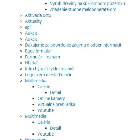
Výrub dreviny na súkromnom pozemku
Zriadenie studne maloodberateľom
Aktivacia uctu
Aktuality
api
Aukcie
Aukcie
Ďakujeme za potvrdenie záujmu o odber informácií
Egov formulár
Formulár – oznam
Hľadať
Kde chýbajú cyklostojany?
Logo a erb mesta Trenčín
Multimédia
Galérie
Detail
Online kamery
Virtuálna prehliadka
Youtube
Multimedia
Galéria
Detail
Youtube
Newsletter