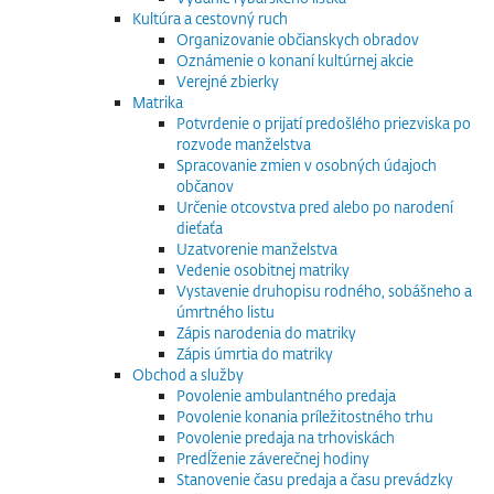
Kultúra a cestovný ruch
Organizovanie občianskych obradov
Oznámenie o konaní kultúrnej akcie
Verejné zbierky
Matrika
Potvrdenie o prijatí predošlého priezviska po
rozvode manželstva
Spracovanie zmien v osobných údajoch
občanov
Určenie otcovstva pred alebo po narodení
dieťaťa
Uzatvorenie manželstva
Vedenie osobitnej matriky
Vystavenie druhopisu rodného, sobášneho a
úmrtného listu
Zápis narodenia do matriky
Zápis úmrtia do matriky
Obchod a služby
Povolenie ambulantného predaja
Povolenie konania príležitostného trhu
Povolenie predaja na trhoviskách
Predĺženie záverečnej hodiny
Stanovenie času predaja a času prevádzky